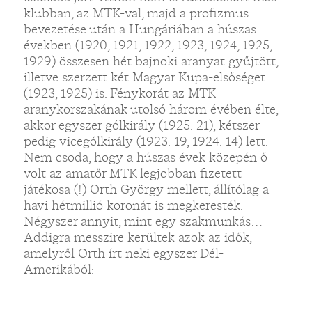
klubban, az MTK-val, majd a profizmus
bevezetése után a Hungáriában a húszas
években (1920, 1921, 1922, 1923, 1924, 1925,
1929) összesen hét bajnoki aranyat gyűjtött,
illetve szerzett két Magyar Kupa-elsőséget
(1923, 1925) is. Fénykorát az MTK
aranykorszakának utolsó három évében élte,
„
akkor egyszer gólkirály (1925: 21), kétszer
pedig vicególkirály (1923: 19, 1924: 14) lett.
Nem csoda, hogy a húszas évek közepén ő
volt az amatőr MTK legjobban fizetett
játékosa (!) Orth György mellett, állítólag a
havi hétmillió koronát is megkeresték.
Négyszer annyit, mint egy szakmunkás…
Addigra messzire kerültek azok az idők,
amelyről Orth írt neki egyszer Dél-
Amerikából: