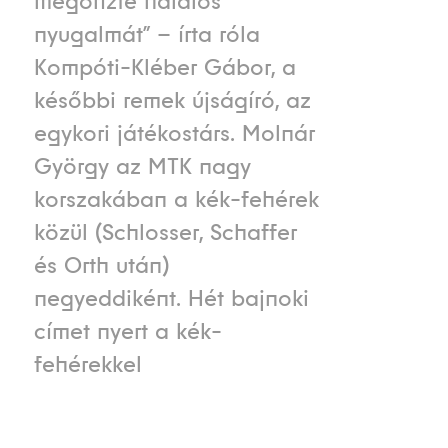
megőrízte halálos
nyugalmát” – írta róla
Kompóti-Kléber Gábor, a
későbbi remek újságíró, az
egykori játékostárs. Molnár
György az MTK nagy
korszakában a kék-fehérek
közül (Schlosser, Schaffer
és Orth után)
negyeddiként. Hét bajnoki
címet nyert a kék-
fehérekkel