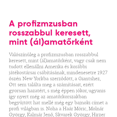
A profizmzusban
rosszabbul keresett,
mint (ál)amatőrként
Valószínűleg a profizmzusban rosszabbul
keresett, mint (ál)amatőrként, vagy csak nem
tudott ellenállni Amerika és korábbi
játékostársai csábításának, mindenesetre 1927
őszén New Yorkba szerződött, a Giantshez,
Ott sem találta meg a számításait, ezért
gyorsan hazatért, s még éppen jókor, ugyanis
így nyert még az amatőrkorszakban
begyűjtött hat mellé még egy bajnoki címet a
profi világban is. Noha a Haár Móric, Molnár
György, Kalmár Jenő, Skvarek György, Hirzer