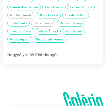
Eisenhoffer József
Zsák Károly
Kertész Vilmos
Nádler Henrik
Obitz Gábor
Opata Zoltán
Tóth Gyula
Grosz Dezső
Molnár György
Takács József
Weisz Árpád
Fogl József
Hajós Árpád
Kropacsek Ferenc
Nagypályás férfi labdarúgás
Galéria