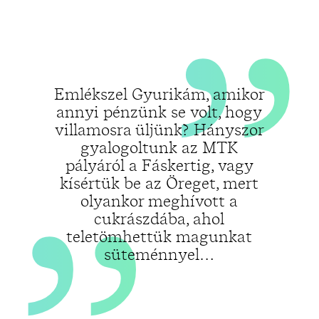
„
Emlékszel Gyurikám, amikor
annyi pénzünk se volt, hogy
villamosra üljünk? Hányszor
gyalogoltunk az MTK
pályáról a Fáskertig, vagy
kísértük be az Öreget, mert
olyankor meghívott a
cukrászdába, ahol
teletömhettük magunkat
süteménnyel…