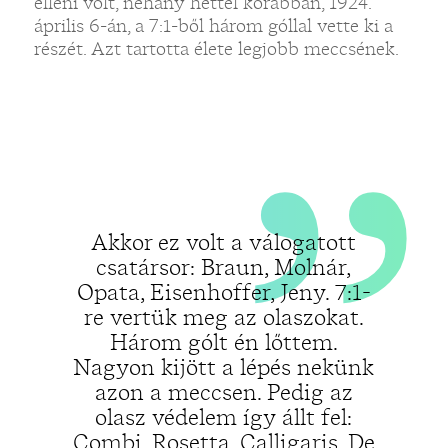
„
elleni volt, néhány héttel korábban, 1924.
április 6-án, a 7:1-ből három góllal vette ki a
részét. Azt tartotta élete legjobb meccsének.
„
Akkor ez volt a válogatott
csatársor: Braun, Molnár,
Opata, Eisenhoffer, Jeny. 7:1-
re vertük meg az olaszokat.
Három gólt én lőttem.
Nagyon kijött a lépés nekünk
azon a meccsen. Pedig az
olasz védelem így állt fel:
Combi, Rosetta, Calligaris. De