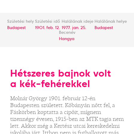
Születési hely
Születési idő
Halálának ideje
Halálának helye
Budapest
1901. feb. 12.
1977. jan. 25.
Budapest
Becenév
Hangya
Hétszeres bajnok volt
a kék-fehérekkel
Molnár György 1901. február 12-én
Budapesten született. Kőbányán nőtt fel, a
Fáskörben koptatta a cipőit, mígnem
tizennégy évesen, 1915-ben az MTK tagja nem
lett. Akkor még a Kertész utcai kereskedelmi
iskolába járt. Itthon nem is futballozott más