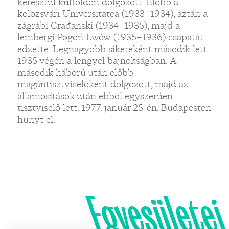
keresztül külföldön dolgozott. Előbb a
kolozsvári Universitatea (1933–1934), aztán a
zágrábi Građanski (1934–1935), majd a
lembergi Pogoń Lwów (1935–1936) csapatát
edzette. Legnagyobb sikereként második lett
1935 végén a lengyel bajnokságban. A
második háború után előbb
magántisztviselőként dolgozott, majd az
államosítások után ebből egyszerűen
tisztviselő lett. 1977. január 25-én, Budapesten
hunyt el.
Egyesületei