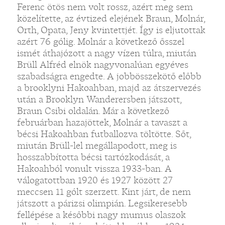
Ferenc ötös nem volt rossz, azért meg sem
közelítette, az évtized elejének Braun, Molnár,
Orth, Opata, Jeny kvintettjét. Így is eljutottak
azért 76 gólig. Molnár a következő ősszel
ismét áthajózott a nagy vízen túlra, miután
Brüll Alfréd elnök nagyvonalúan egyéves
szabadságra engedte. A jobbösszekötő előbb
a brooklyni Hakoahban, majd az átszervezés
után a Brooklyn Wanderersben játszott,
Braun Csibi oldalán. Már a következő
februárban hazajöttek, Molnár a tavaszt a
bécsi Hakoahban futballozva töltötte. Sőt,
miután Brüll-lel megállapodott, meg is
hosszabbította bécsi tartózkodását, a
Hakoahból vonult vissza 1933-ban. A
válogatottban 1920 és 1927 között 27
meccsen 11 gólt szerzett. Kint járt, de nem
játszott a párizsi olimpián. Legsikeresebb
fellépése a későbbi nagy mumus olaszok