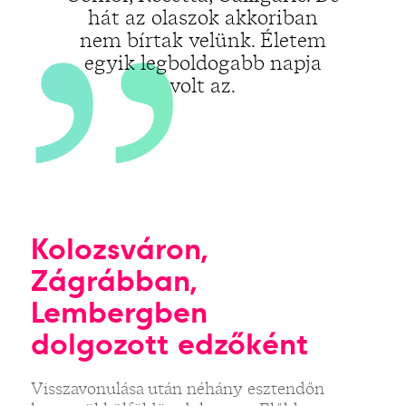
hát az olaszok akkoriban
nem bírtak velünk. Életem
egyik legboldogabb napja
volt az.
Kolozsváron,
Zágrábban,
Lembergben
dolgozott edzőként
Visszavonulása után néhány esztendőn