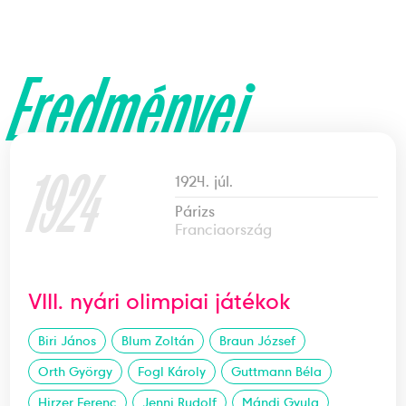
Eredményei
1924
1924. júl.
Párizs
Franciaország
VIII. nyári olimpiai játékok
Biri János
Blum Zoltán
Braun József
Orth György
Fogl Károly
Guttmann Béla
Hirzer Ferenc
Jenni Rudolf
Mándi Gyula