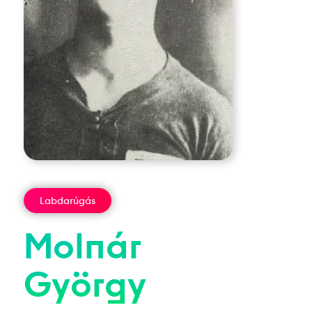
Labdarúgás
Molnár
György