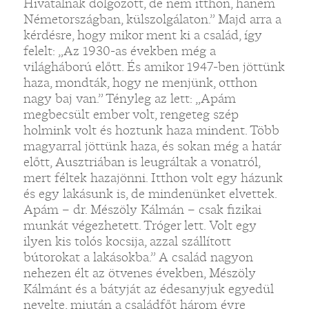
Hivatalnak dolgozott, de nem itthon, hanem
Németországban, külszolgálaton.” Majd arra a
kérdésre, hogy mikor ment ki a család, így
felelt: „Az 1930-as években még a
világháború előtt. És amikor 1947-ben jöttünk
haza, mondták, hogy ne menjünk, otthon
nagy baj van.” Tényleg az lett: „Apám
megbecsült ember volt, rengeteg szép
holmink volt és hoztunk haza mindent. Több
magyarral jöttünk haza, és sokan még a határ
előtt, Ausztriában is leugráltak a vonatról,
mert féltek hazajönni. Itthon volt egy házunk
és egy lakásunk is, de mindenünket elvettek.
Apám – dr. Mészöly Kálmán – csak fizikai
munkát végezhetett. Tróger lett. Volt egy
ilyen kis tolós kocsija, azzal szállított
bútorokat a lakásokba.” A család nagyon
nehezen élt az ötvenes években, Mészöly
Kálmánt és a bátyját az édesanyjuk egyedül
nevelte, miután a családfőt három évre