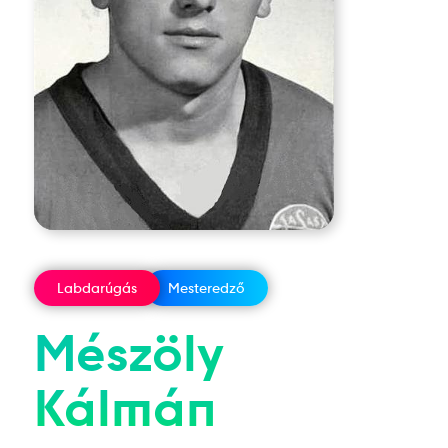
Labdarúgás
Mesteredző
Mészöly
Kálmán