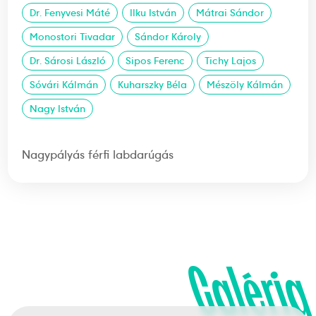
Dr. Fenyvesi Máté
Ilku István
Mátrai Sándor
Monostori Tivadar
Sándor Károly
Dr. Sárosi László
Sipos Ferenc
Tichy Lajos
Sóvári Kálmán
Kuharszky Béla
Mészöly Kálmán
Nagy István
Nagypályás férfi labdarúgás
Galéria