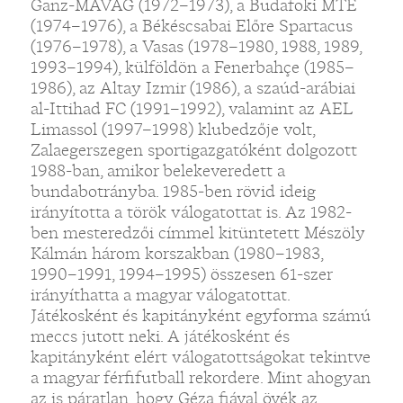
Ganz-MÁVAG (1972–1973), a Budafoki MTE
(1974–1976), a Békéscsabai Előre Spartacus
(1976–1978), a Vasas (1978–1980, 1988, 1989,
1993–1994), külföldön a Fenerbahçe (1985–
1986), az Altay Izmir (1986), a szaúd-arábiai
al-Ittihad FC (1991–1992), valamint az AEL
Limassol (1997–1998) klubedzője volt,
Zalaegerszegen sportigazgatóként dolgozott
1988-ban, amikor belekeveredett a
bundabotrányba. 1985-ben rövid ideig
irányította a török válogatottat is. Az 1982-
ben mesteredzői címmel kitüntetett Mészöly
Kálmán három korszakban (1980–1983,
1990–1991, 1994–1995) összesen 61-szer
irányíthatta a magyar válogatottat.
Játékosként és kapitányként egyforma számú
meccs jutott neki. A játékosként és
kapitányként elért válogatottságokat tekintve
a magyar férfifutball rekordere. Mint ahogyan
az is páratlan, hogy Géza fiával övék az