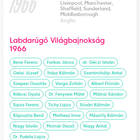
1966
Liverpool, Manchester,
Sheffield, Sunderland,
Middlesborough
Anglia
Labdarúgó Világbajnokság
1966
Bene Ferenc
Farkas János
dr. Géczi István
Gelei József
Ihász Kálmán
Szentmihályi Antal
Szepesi Gusztáv
Varga Zoltán
Albert Flórián
Rákosi Gyula
Dr. Fenyvesi Máté
Mátrai Sándor
Sipos Ferenc
Tichy Lajos
Sóvári Kálmán
Káposzta Benő
Mathesz Imre
Mészöly Kálmán
Nagy István
Molnár Dezső
Nagy Antal
Dr. Puskás Lajos