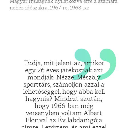
„
Magyar Ifjúságnak nyilatkozva erre a számára
nehéz időszakra, 1967-re, 1968-ra:
Tudja, mit jelent az, amikor
egy 26 éves játékosnak azt
mondják: Nézze, Mészöly
sporttárs, számoljon azzal a
lehetőséggel, hogy abba kell
hagynia? Mindezt azután,
hogy 1966-ban még
versenyben voltam Albert
Flórival az Év labdarúgója
címre. Letörtem, és ami ezzel