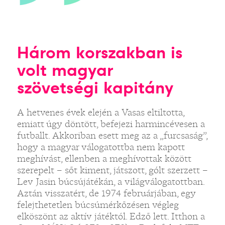
Három korszakban is
volt magyar
szövetségi kapitány
A hetvenes évek elején a Vasas eltiltotta,
emiatt úgy döntött, befejezi harmincévesen a
futballt. Akkoriban esett meg az a „furcsaság”,
hogy a magyar válogatottba nem kapott
meghívást, ellenben a meghívottak között
szerepelt – sőt kiment, játszott, gólt szerzett –
Lev Jasin búcsújátékán, a világválogatottban.
Aztán visszatért, de 1974 februárjában, egy
felejthetetlen búcsúmérkőzésen végleg
elköszönt az aktív játéktól. Edző lett. Itthon a