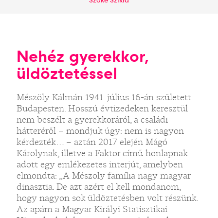
Szőke Szikla
Nehéz gyerekkor,
üldöztetéssel
Mészöly Kálmán 1941. július 16-án született
Budapesten. Hosszú évtizedeken keresztül
nem beszélt a gyerekkoráról, a családi
hátteréről – mondjuk úgy: nem is nagyon
kérdezték… – aztán 2017 elején Mágó
Károlynak, illetve a Faktor című honlapnak
adott egy emlékezetes interjút, amelyben
elmondta: „A Mészöly família nagy magyar
dinasztia. De azt azért el kell mondanom,
hogy nagyon sok üldöztetésben volt részünk.
Az apám a Magyar Királyi Statisztikai