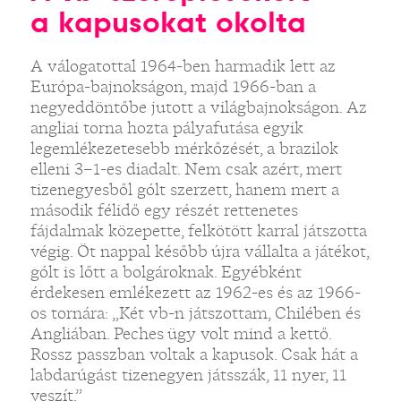
a kapusokat okolta
A válogatottal 1964-ben harmadik lett az
Európa-bajnokságon, majd 1966-ban a
negyeddöntőbe jutott a világbajnokságon. Az
angliai torna hozta pályafutása egyik
legemlékezetesebb mérkőzését, a brazilok
elleni 3–1-es diadalt. Nem csak azért, mert
tizenegyesből gólt szerzett, hanem mert a
második félidő egy részét rettenetes
fájdalmak közepette, felkötött karral játszotta
végig. Öt nappal később újra vállalta a játékot,
gólt is lőtt a bolgároknak. Egyébként
érdekesen emlékezett az 1962-es és az 1966-
os tornára: „Két vb-n játszottam, Chilében és
Angliában. Peches ügy volt mind a kettő.
Rossz passzban voltak a kapusok. Csak hát a
labdarúgást tizenegyen játsszák, 11 nyer, 11
veszít.”