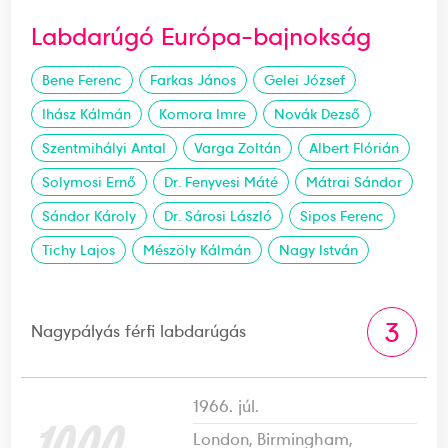
Labdarúgó Európa-bajnokság
Bene Ferenc
Farkas János
Gelei József
Ihász Kálmán
Komora Imre
Novák Dezső
Szentmihályi Antal
Varga Zoltán
Albert Flórián
Solymosi Ernő
Dr. Fenyvesi Máté
Mátrai Sándor
Sándor Károly
Dr. Sárosi László
Sipos Ferenc
Tichy Lajos
Mészöly Kálmán
Nagy István
3
Nagypályás férfi labdarúgás
1966. júl.
London, Birmingham,