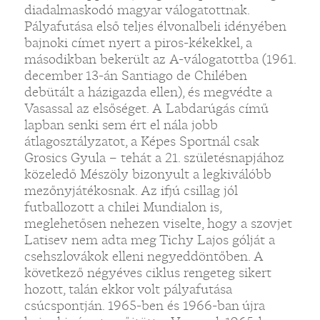
diadalmaskodó magyar válogatottnak.
Pályafutása első teljes élvonalbeli idényében
bajnoki címet nyert a piros-kékekkel, a
másodikban bekerült az A-válogatottba (1961.
december 13-án Santiago de Chilében
debütált a házigazda ellen), és megvédte a
Vasassal az elsőséget. A Labdarúgás című
lapban senki sem ért el nála jobb
átlagosztályzatot, a Képes Sportnál csak
Grosics Gyula – tehát a 21. születésnapjához
közeledő Mészöly bizonyult a legkiválóbb
mezőnyjátékosnak. Az ifjú csillag jól
futballozott a chilei Mundialon is,
meglehetősen nehezen viselte, hogy a szovjet
Latisev nem adta meg Tichy Lajos gólját a
csehszlovákok elleni negyeddöntőben. A
következő négyéves ciklus rengeteg sikert
hozott, talán ekkor volt pályafutása
csúcspontján. 1965-ben és 1966-ban újra