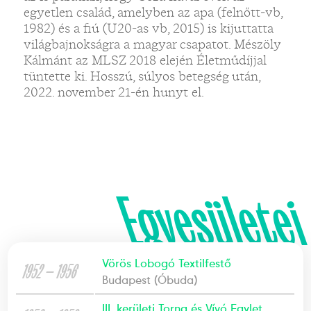
egyetlen család, amelyben az apa (felnőtt-vb,
1982) és a fiú (U20-as vb, 2015) is kijuttatta
világbajnokságra a magyar csapatot. Mészöly
Kálmánt az MLSZ 2018 elején Életműdíjjal
tüntette ki. Hosszú, súlyos betegség után,
2022. november 21-én hunyt el.
Egyesületei
Vörös Lobogó Textilfestő
1952 — 1956
Budapest (Óbuda)
III. kerületi Torna és Vívó Egylet