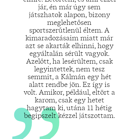
„
jár, én már úgy sem
játszhatok alapon, bizony
meglehetősen
sportszerűtlenül éltem. A
kimaradozásaim miatt már
azt se akarták elhinni, hogy
egyáltalán sérült vagyok.
Azelőtt, ha lesérültem, csak
legyintettek, nem tesz
semmit, a Kálmán egy hét
alatt rendbe jön. Ez így is
volt. Amikor, például, eltört a
karom, csak egy hetet
hagytam ki, utána 11 hétig
begipszelt kézzel játszottam.