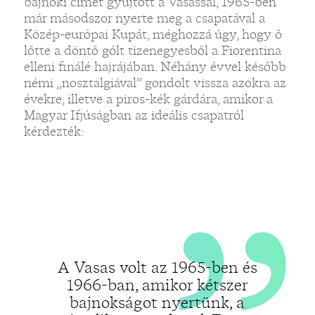
„
bajnoki címet gyűjtött a Vasassal, 1965-ben
már másodszor nyerte meg a csapatával a
Közép-európai Kupát, méghozzá úgy, hogy ő
lőtte a döntő gólt tizenegyesből a Fiorentina
elleni finálé hajrájában. Néhány évvel később
némi „nosztalgiával” gondolt vissza azokra az
évekre, illetve a piros-kék gárdára, amikor a
Magyar Ifjúságban az ideális csapatról
kérdezték:
A Vasas volt az 1965-ben és
1966-ban, amikor kétszer
bajnokságot nyertünk, a