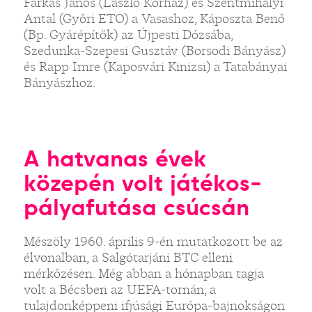
Farkas János (László Kórház) és Szentmihályi
Antal (Győri ETO) a Vasashoz, Káposzta Benő
(Bp. Gyárépítők) az Újpesti Dózsába,
Szedunka-Szepesi Gusztáv (Borsodi Bányász)
és Rapp Imre (Kaposvári Kinizsi) a Tatabányai
Bányászhoz.
A hatvanas évek
közepén volt játékos-
pályafutása csúcsán
Mészöly 1960. április 9-én mutatkozott be az
élvonalban, a Salgótarjáni BTC elleni
mérkőzésen. Még abban a hónapban tagja
volt a Bécsben az UEFA-tornán, a
tulajdonképpeni ifjúsági Európa-bajnokságon