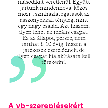
„
másodikat veretlenül. Együtt
jártunk mindenhová, közös
mozi-, színházlátogatások az
asszonyokkal, tényleg, mint
egy nagy család. Azt hiszem,
ilyen lehet az ideális csapat.
Ez az állapot, persze, nem
tarthat 8-10 évig, hiszen a
játékosok cserélődnek, de
ilyen csapat kialakítására kell
törekedni.
A vb-szereplésekért