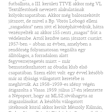
futballista, a III. kerületi TTVE akkor még VL
Textilfestőnek nevezett alakulatának
kölyökcsapatában. Akkor még balösszekötőt
játszott, de mivel a Bp. Vörös Lobogó elleni
„rangadóra” nem jött el középhátvédjük, hátra
vezényelték az akkor 155 centi „magas” fiút a
védelembe. Attól kezdve nem játszott csatárt.
1957-ben – abban az évben, amelyben a
rendőrség folyamatosan vegzálta egy
állítólagos, a forradalom alatt
fegyverrejtegetés miatt – már
bemutatkozhatott az óbudai klub első
csapatában. Szem előtt volt: egy évvel később
már az ifjúsági válogatott keretébe is
meghívták. Az 1958–1959-es idény végén
átigazolta a Vasas. 1959. július 17-én jelentette
a Népsport, hogy az MLSZ jóváhagyta az
átigazolásokat. A későbbi válogatott
játékosok közül akkor került Mészöly Kálmán,