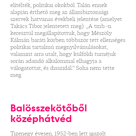
elítélték, politikai okokból. Talán ennek
alapján érthető meg az állambiztonsági
szervek hatvanas évekbeli jelentése (amelyet
Takács Tibor jelentetett meg): „A tmb.-n
keresztül megállapítottuk, hogy Mészöly
Kálmán baráti körben többször tett ellenséges
politikai tartalmú megnyilvánulásokat,
valamint arra utalt, hogy külföldi turnéjuk
során adandó alkalommal elhagyja a
válogatottat, és disszidál.” Soha nem tette
meg.
Balösszekötőből
középhátvéd
Tizenegy évesen, 1952-ben lett igazolt