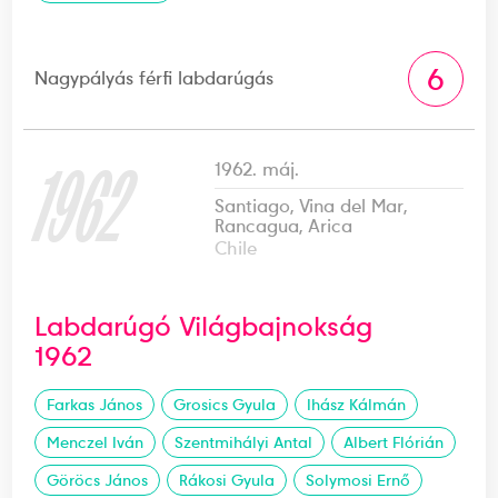
6
Nagypályás férfi labdarúgás
1962
1962. máj.
Santiago, Vina del Mar,
Rancagua, Arica
Chile
Labdarúgó Világbajnokság
1962
Farkas János
Grosics Gyula
Ihász Kálmán
Menczel Iván
Szentmihályi Antal
Albert Flórián
Göröcs János
Rákosi Gyula
Solymosi Ernő