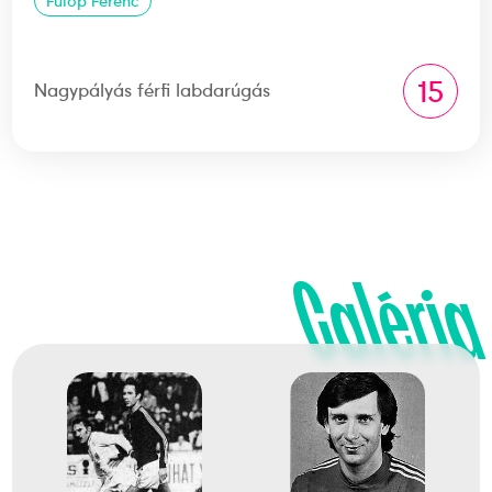
Fülöp Ferenc
15
Nagypályás férfi labdarúgás
Galéria