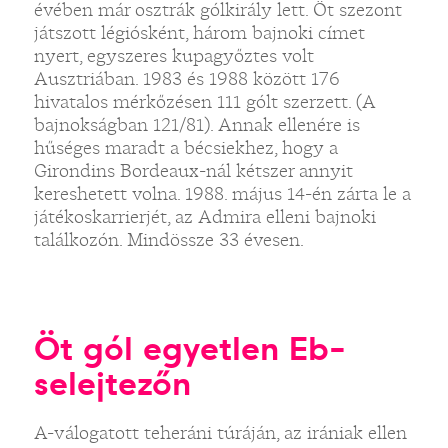
évében már osztrák gólkirály lett. Öt szezont
játszott légiósként, három bajnoki címet
nyert, egyszeres kupagyőztes volt
Ausztriában. 1983 és 1988 között 176
hivatalos mérkőzésen 111 gólt szerzett. (A
bajnokságban 121/81). Annak ellenére is
hűséges maradt a bécsiekhez, hogy a
Girondins Bordeaux-nál kétszer annyit
kereshetett volna. 1988. május 14-én zárta le a
játékoskarrierjét, az Admira elleni bajnoki
találkozón. Mindössze 33 évesen.
Öt gól egyetlen Eb-
selejtezőn
A-válogatott teheráni túráján, az irániak ellen