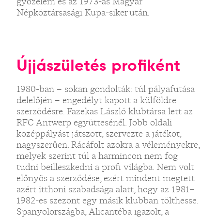
győzelem és az 1973-as Magyar
Népköztársasági Kupa-siker után.
Újjászületés profiként
1980-ban – sokan gondolták: túl pályafutása
delelőjén – engedélyt kapott a külföldre
szerződésre. Fazekas László klubtársa lett az
RFC Antwerp együttesénél. Jobb oldali
középpályást játszott, szervezte a játékot,
nagyszerűen. Rácáfolt azokra a véleményekre,
melyek szerint túl a harmincon nem fog
tudni beilleszkedni a profi világba. Nem volt
előnyös a szerződése, ezért mindent megtett
azért itthoni szabadsága alatt, hogy az 1981–
1982-es szezont egy másik klubban tölthesse.
Spanyolországba, Alicantéba igazolt, a