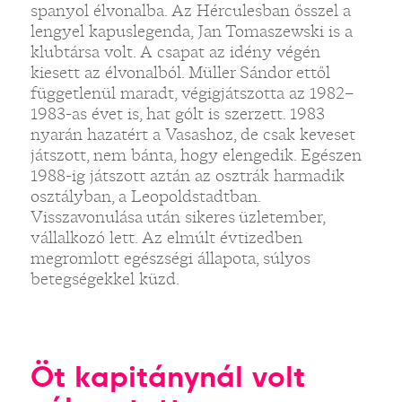
spanyol élvonalba. Az Hérculesban ősszel a
lengyel kapuslegenda, Jan Tomaszewski is a
klubtársa volt. A csapat az idény végén
kiesett az élvonalból. Müller Sándor ettől
függetlenül maradt, végigjátszotta az 1982–
1983-as évet is, hat gólt is szerzett. 1983
nyarán hazatért a Vasashoz, de csak keveset
játszott, nem bánta, hogy elengedik. Egészen
1988-ig játszott aztán az osztrák harmadik
osztályban, a Leopoldstadtban.
Visszavonulása után sikeres üzletember,
vállalkozó lett. Az elmúlt évtizedben
megromlott egészségi állapota, súlyos
betegségekkel küzd.
Öt kapitánynál volt