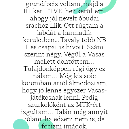
grundfocis voltam, majd a
III. ker. TTVE-hez kerültem,
„
ahogy jól nevelt óbudai
sráchoz illik. Ott rúgtam a
labdát a harmadik
kerületben... Tavaly több NB
I-es csapat is hívott. Szám
szerint négy. Végül a Vasas
mellett döntöttem…
Tulajdonképpen régi ügy ez
nálam… Még kis srác
koromban arról álmodoztam,
hogy jó lenne egyszer Vasas-
játékosnak lenni. Pedig
szurkolóként az MTK-ért
izgultam… Talán még annyit
rólam: ha edzeni nem is, de
focizni imádok.