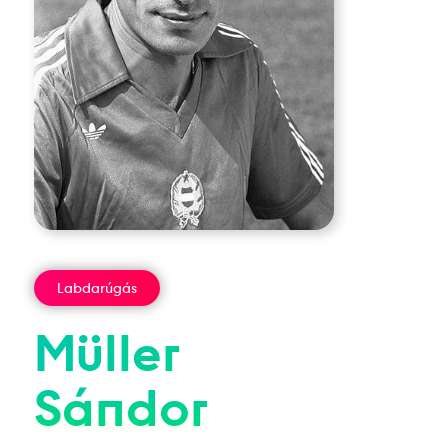
Labdarúgás
Müller
Sándor