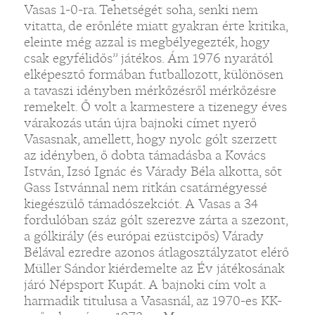
Vasas 1-0-ra. Tehetségét soha, senki nem
vitatta, de erőnléte miatt gyakran érte kritika,
eleinte még azzal is megbélyegezték, hogy
csak egyfélidős” játékos. Ám 1976 nyarától
elképesztő formában futballozott, különösen
a tavaszi idényben mérkőzésről mérkőzésre
remekelt. Ő volt a karmestere a tizenegy éves
várakozás után újra bajnoki címet nyerő
Vasasnak, amellett, hogy nyolc gólt szerzett
az idényben, ő dobta támadásba a Kovács
István, Izsó Ignác és Várady Béla alkotta, sőt
Gass Istvánnal nem ritkán csatárnégyessé
kiegészülő támadószekciót. A Vasas a 34
fordulóban száz gólt szerezve zárta a szezont,
a gólkirály (és európai ezüstcipős) Várady
Bélával ezredre azonos átlagosztályzatot elérő
Müller Sándor kiérdemelte az Év játékosának
járó Népsport Kupát. A bajnoki cím volt a
harmadik titulusa a Vasasnál, az 1970-es KK-