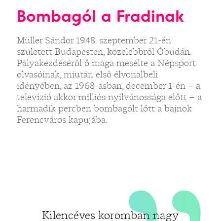
„
Bombagól a Fradinak
Müller Sándor 1948. szeptember 21-én
született Budapesten, közelebbről Óbudán.
Pályakezdéséről ő maga mesélte a Népsport
olvasóinak, miután első élvonalbeli
idényében, az 1968-asban, december 1-én – a
televízió akkor milliós nyilvánossága előtt – a
harmadik percben bombagólt lőtt a bajnok
Ferencváros kapujába.
Kilencéves koromban nagy