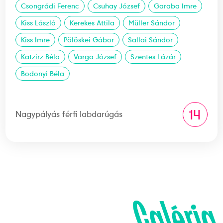
Csongrádi Ferenc
Csuhay József
Garaba Imre
Kiss László
Kerekes Attila
Müller Sándor
Kiss Imre
Pölöskei Gábor
Sallai Sándor
Katzirz Béla
Varga József
Szentes Lázár
Bodonyi Béla
14
Nagypályás férfi labdarúgás
Galéria