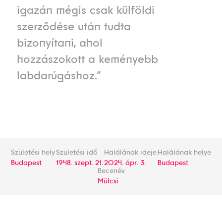
igazán mégis csak külföldi
szerződése után tudta
bizonyítani, ahol
hozzászokott a keményebb
labdarúgáshoz.”
Születési hely
Születési idő
Halálának ideje
Halálának helye
Budapest
1948. szept. 21.
2024. ápr. 3.
Budapest
Becenév
Mülcsi