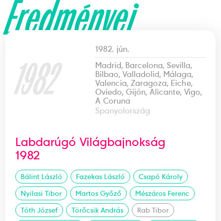
Eredményei
1982. jún.
1982
Madrid, Barcelona, Sevilla,
Bilbao, Valladolid, Málaga,
Valencia, Zaragoza, Eiche,
Oviedo, Gijón, Alicante, Vigo,
A Coruna
Spanyolország
Labdarúgó Világbajnokság
1982
Bálint László
Fazekas László
Csapó Károly
Nyilasi Tibor
Martos Győző
Mészáros Ferenc
Tóth József
Törőcsik András
Rab Tibor