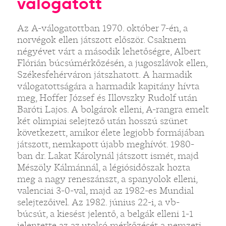
válogatott
Az A-válogatottban 1970. október 7-én, a
norvégok ellen játszott először. Csaknem
négyévet várt a második lehetőségre, Albert
Flórián búcsúmérkőzésén, a jugoszlávok ellen,
Székesfehérváron játszhatott. A harmadik
válogatottságára a harmadik kapitány hívta
meg, Hoffer József és Illovszky Rudolf után
Baróti Lajos. A bolgárok elleni, A-rangra emelt
két olimpiai selejtező után hosszú szünet
következett, amikor élete legjobb formájában
játszott, nemkapott újabb meghívót. 1980-
ban dr. Lakat Károlynál játszott ismét, majd
Mészöly Kálmánnál, a légiósidőszak hozta
meg a nagy reneszánszt, a spanyolok elleni,
valenciai 3-0-val, majd az 1982-es Mundial
selejtezőivel. Az 1982. június 22-i, a vb-
búcsút, a kiesést jelentő, a belgák elleni 1-1
jelentette az az utolsó mérkőzését a nemzeti