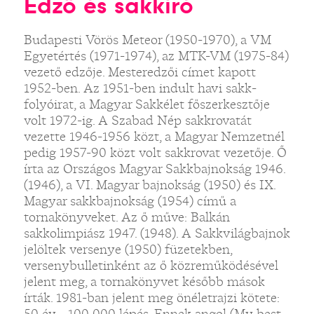
Edző és sakkíró
Budapesti Vörös Meteor (1950-1970), a VM
Egyetértés (1971-1974), az MTK-VM (1975-84)
vezető edzője. Mesteredzői címet kapott
1952-ben. Az 1951-ben indult havi sakk-
folyóirat, a Magyar Sakkélet főszerkesztője
volt 1972-ig. A Szabad Nép sakkrovatát
vezette 1946-1956 közt, a Magyar Nemzetnél
pedig 1957-90 közt volt sakkrovat vezetője. Ő
írta az Országos Magyar Sakkbajnokság 1946.
(1946), a VI. Magyar bajnokság (1950) és IX.
Magyar sakkbajnokság (1954) című a
tornakönyveket. Az ő műve: Balkán
sakkolimpiász 1947. (1948). A Sakkvilágbajnok
jelöltek versenye (1950) füzetekben,
versenybulletinként az ő közreműködésével
jelent meg, a tornakönyvet később mások
írták. 1981-ban jelent meg önéletrajzi kötete:
50 év - 100 000 lépés. Ennek angol (My best