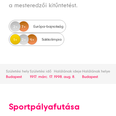
a mesteredzői kitűntetést.
Európa-bajnokság
2
7
Sakkolimpia
1
2
4
Születési hely
Születési idő
Halálának ideje
Halálának helye
Budapest
1917. márc. 17.
1998. aug. 8.
Budapest
Sportpályafutása