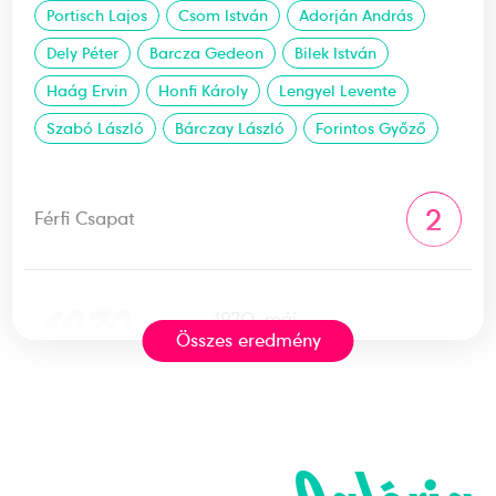
Portisch Lajos
Csom István
Adorján András
Dely Péter
Barcza Gedeon
Bilek István
Haág Ervin
Honfi Károly
Lengyel Levente
Szabó László
Bárczay László
Forintos Győző
2
Férfi Csapat
1970
1970. máj.
Összes eredmény
Kapfenberg
Ausztria
4. Sakkcsapat Európa-
bajnokság