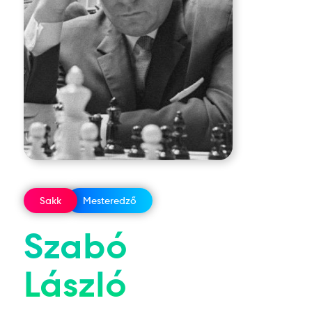
Sakk
Mesteredző
Szabó
László