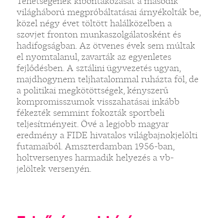
Tehetségének kibontakozását a második
világháború megpróbáltatásai árnyékolták be,
közel négy évet töltött halálközelben a
szovjet fronton munkaszolgálatosként és
hadifogságban. Az ötvenes évek sem múltak
el nyomtalanul, zavarták az egyenletes
fejlődésben. A sztálini ügyvezetés ugyan,
majdhogynem teljhatalommal ruházta föl, de
a politikai megkötöttségek, kényszerű
kompromisszumok visszahatásai inkább
fékezték semmint fokozták sportbeli
teljesítményeit. Övé a legjobb magyar
eredmény a FIDE hivatalos világbajnokjelölti
futamaiból. Amszterdamban 1956-ban,
holtversenyes harmadik helyezés a vb-
jelöltek versenyén.