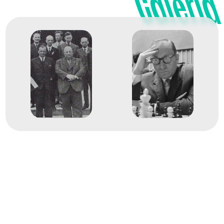
Galéria
2
Egyéni standard
1961
1961. jún.
Oberhausen
Német Szövetségi
Köztársaság
2. Sakkcsapat Európa-
bajnokság
Portisch Lajos
Barcza Gedeon
Bilek István
Flórián Tibor
Haág Ervin
Honfi Károly
Lengyel Levente
Papp Navarovszky László