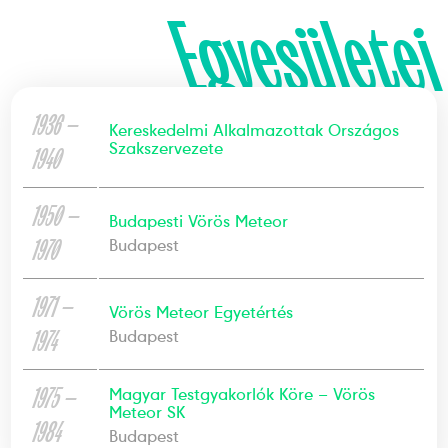
Egyesületei
1936 —
Kereskedelmi Alkalmazottak Országos
Szakszervezete
1940
1950 —
Budapesti Vörös Meteor
1970
Budapest
1971 —
Vörös Meteor Egyetértés
1974
Budapest
1975 —
Magyar Testgyakorlók Köre – Vörös
Meteor SK
1984
Budapest