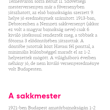
Temesváron sorra került II. Szövetségi
mesterversenyen már a főversenyben
játszhatott, az első bajnokságán szerzett 9.
helye jó eredménynek számított. 1913-ban,
Debrecenben a Nemzeti sakkversenyt (akkor
ez volt a magyar bajnokság neve) csak 6
kiváló játékossal rendezték meg, a többiek a
főtorna 3 elődöntőjében játszottak. A
döntőbe jutottak közt Havasi fél ponttal, a
minimális különbséggel maradt el az 1-2.
helyezettek mögött. A világháború éveiben
néhány jó, de nem kiváló versenyeredménye
volt Budapesten.
A sakkmester
1921-ben Budapest amatőrbajnokságán 1-2