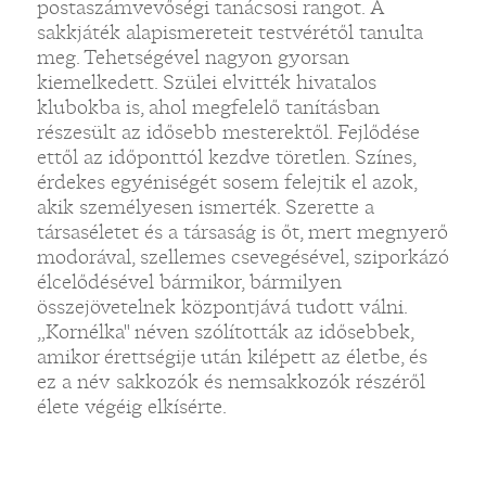
postaszámvevőségi tanácsosi rangot. A
sakkjáték alapismereteit testvérétől tanulta
meg. Tehetségével nagyon gyorsan
kiemelkedett. Szülei elvitték hivatalos
klubokba is, ahol megfelelő tanításban
részesült az idősebb mesterektől. Fejlődése
ettől az időponttól kezdve töretlen. Színes,
érdekes egyéniségét sosem felejtik el azok,
akik személyesen ismerték. Szerette a
társaséletet és a társaság is őt, mert megnyerő
modorával, szellemes csevegésével, sziporkázó
élcelődésével bármikor, bármilyen
összejövetelnek központjává tudott válni.
„Kornélka" néven szólították az idősebbek,
amikor érettségije után kilépett az életbe, és
ez a név sakkozók és nemsakkozók részéről
élete végéig elkísérte.