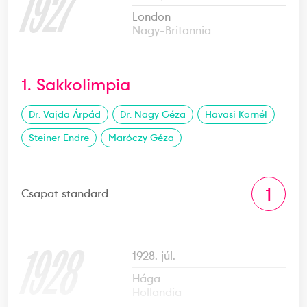
1927
London
Nagy-Britannia
1. Sakkolimpia
Dr. Vajda Árpád
Dr. Nagy Géza
Havasi Kornél
Steiner Endre
Maróczy Géza
1
Csapat standard
1928
1928. júl.
Hága
Hollandia