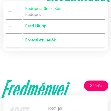
Budapest Sakk-Kör
—
Budapest
—
Pesti Hírlap
—
Postatisztviselők
Eredményei
Szűrés
1927. júl.