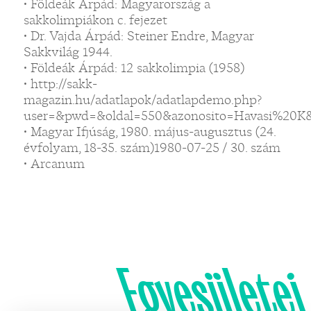
• Földeák Árpád: Magyarország a
sakkolimpiákon c. fejezet
• Dr. Vajda Árpád: Steiner Endre, Magyar
Sakkvilág 1944.
• Földeák Árpád: 12 sakkolimpia (1958)
• http://sakk-
magazin.hu/adatlapok/adatlapdemo.php?
user=&pwd=&oldal=550&azonosito=Havasi%20K
• Magyar Ifjúság, 1980. május-augusztus (24.
évfolyam, 18-35. szám)1980-07-25 / 30. szám
• Arcanum
Egyesületei