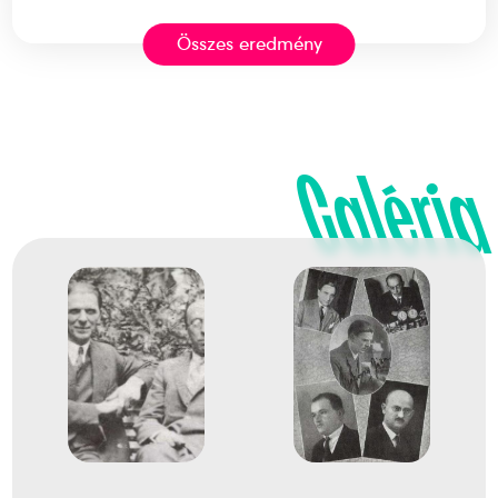
Összes eredmény
2. Sakkolimpia
Dr. Vajda Árpád
Dr. Nagy Géza
Havasi Kornél
Steiner Endre
Galéria
1
Csapat standard
1936
1936
Munich
Németország
Nem hivatalalos sakkolimpia