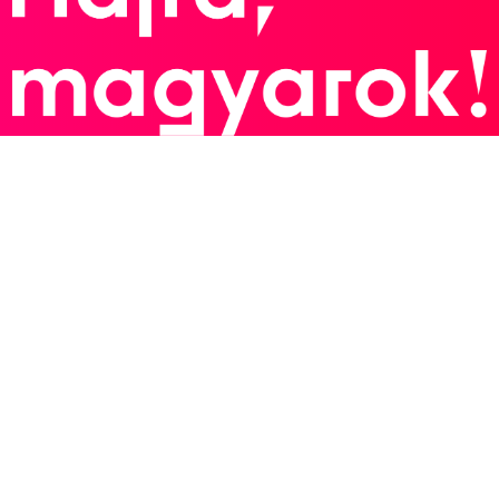
Szabó László
2
Férfi Csapat
1935
1935. aug.
Varsó
Lengyelország
6. Sakkolimpia
Havasi Kornél
Steiner Lajos
Szabó László
Gálfalvy Réthy Pál
Lilienthal Andor