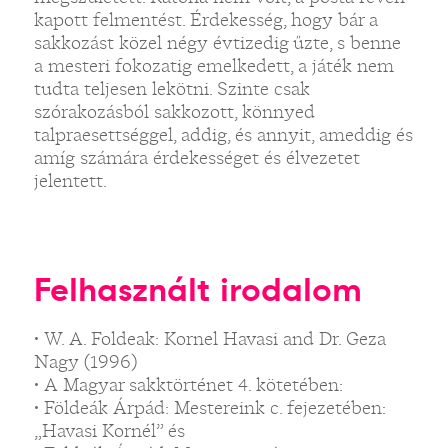
kapott felmentést. Érdekesség, hogy bár a
sakkozást közel négy évtizedig űzte, s benne
a mesteri fokozatig emelkedett, a játék nem
tudta teljesen lekötni. Szinte csak
szórakozásból sakkozott, könnyed
talpraesettséggel, addig, és annyit, ameddig és
amíg számára érdekességet és élvezetet
jelentett.
Felhasznált irodalom
• W. A. Foldeak: Kornel Havasi and Dr. Geza
Nagy (1996)
• A Magyar sakktörténet 4. kötetében:
• Földeák Árpád: Mestereink c. fejezetében:
„Havasi Kornél” és