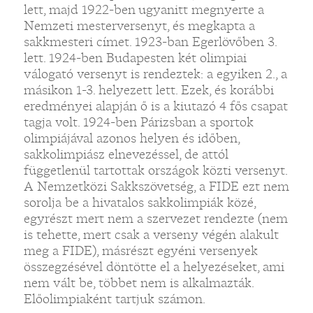
lett, majd 1922-ben ugyanitt megnyerte a
Nemzeti mesterversenyt, és megkapta a
sakkmesteri címet. 1923-ban Egerlövőben 3.
lett. 1924-ben Budapesten két olimpiai
válogató versenyt is rendeztek: a egyiken 2., a
másikon 1-3. helyezett lett. Ezek, és korábbi
eredményei alapján ő is a kiutazó 4 fős csapat
tagja volt. 1924-ben Párizsban a sportok
olimpiájával azonos helyen és időben,
sakkolimpiász elnevezéssel, de attól
függetlenül tartottak országok közti versenyt.
A Nemzetközi Sakkszövetség, a FIDE ezt nem
sorolja be a hivatalos sakkolimpiák közé,
egyrészt mert nem a szervezet rendezte (nem
is tehette, mert csak a verseny végén alakult
meg a FIDE), másrészt egyéni versenyek
összegzésével döntötte el a helyezéseket, ami
nem vált be, többet nem is alkalmazták.
Előolimpiaként tartjuk számon.