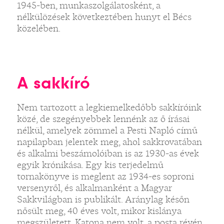
1945-ben, munkaszolgálatosként, a
nélkülözések következtében hunyt el Bécs
közelében.
A sakkíró
Nem tartozott a legkiemelkedőbb sakkíróink
közé, de szegényebbek lennénk az ő írásai
nélkül, amelyek zömmel a Pesti Napló című
napilapban jelentek meg, ahol sakkrovatában
és alkalmi beszámolóiban is az 1930-as évek
egyik krónikása. Egy kis terjedelmű
tornakönyve is meglent az 1934-es soproni
versenyről, és alkalmanként a Magyar
Sakkvilágban is publikált. Aránylag későn
nősült meg, 40 éves volt, mikor kislánya
megszületett. Katona nem volt, a posta révén