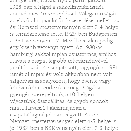
aranyérmét, Havasi nyolc partit játszott.
1928-ban a hágai a sakkolimpián ismét
aranyérmes, 16 szerepléssel. Válogatottságát
az előző olimpiai kitűnő szereplése mellett az
év Nemzeti mesterversenyén elért 2-4. helye
is természetessé tette. 1929-ben Budapesten
a BST versenyén 1-2., Mezőkövesden pedig
egy kisebb versenyt nyert. Az 1930-as
hamburgi sakkolimpián ezüstérmes, amihez
Havasi a csapat legjobb teljesítményével
járult hozzá. 14-szer játszott, ragyogóan. 1931
ismét olimpiai év volt: akkoriban nem volt
szigorúan szabályozott, hogy évente vagy
kétévenként rendezik-e meg. Prágában
gyengén szerepeltünk, a 10. helyen
végeztünk, összeállítási és egyéb gondok
miatt. Havasi 14 játszmájában a
csapatátlagnál jobban végzett. Az évi
Nemzeti mesterversenyen elért 4-5. helye is
jó. 1932-ben a BSK versenyén elért 2-3. helye