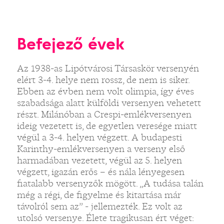
Befejező évek
Az 1938-as Lipótvárosi Társaskör versenyén
elért 3-4. helye nem rossz, de nem is siker.
Ebben az évben nem volt olimpia, így éves
szabadsága alatt külföldi versenyen vehetett
részt. Milánóban a Crespi-emlékversenyen
ideig vezetett is, de egyetlen veresége miatt
végül a 3-4. helyen végzett. A budapesti
Karinthy-emlékversenyen a verseny első
harmadában vezetett, végül az 5. helyen
végzett, igazán erős – és nála lényegesen
fiatalabb versenyzők mögött. „A tudása talán
még a régi, de figyelme és kitartása már
távolról sem az” - jellemezték. Ez volt az
utolsó versenye. Élete tragikusan ért véget: