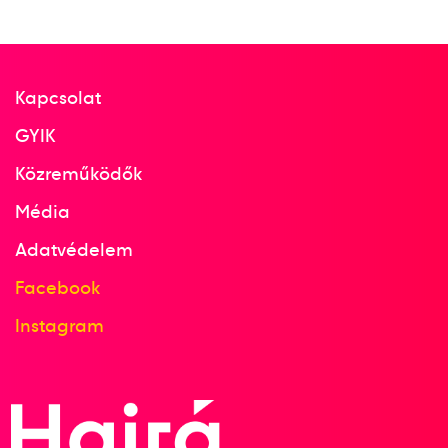
Dr. Vajda Árpád
Havasi Kornél
Steiner Endre
Maróczy Géza
Takács Sándor
Kapcsolat
GYIK
2
Csapat standard
Közreműködők
Média
1937
1937. júl.
Adatvédelem
Stockholm
Facebook
Svédország
Instagram
7. Sakkolimpia
Dr. Vajda Árpád
Havasi Kornél
Steiner Endre