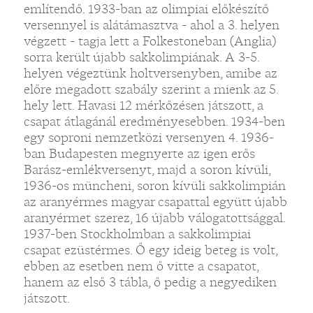
említendő. 1933-ban az olimpiai előkészítő
versennyel is alátámasztva - ahol a 3. helyen
végzett - tagja lett a Folkestoneban (Anglia)
sorra került újabb sakkolimpiának. A 3-5.
helyen végeztünk holtversenyben, amibe az
előre megadott szabály szerint a mienk az 5.
hely lett. Havasi 12 mérkőzésen játszott, a
csapat átlagánál eredményesebben. 1934-ben
egy soproni nemzetközi versenyen 4. 1936-
ban Budapesten megnyerte az igen erős
Barász-emlékversenyt, majd a soron kívüli,
1936-os müncheni, soron kívüli sakkolimpián
az aranyérmes magyar csapattal együtt újabb
aranyérmet szerez, 16 újabb válogatottsággal.
1937-ben Stockholmban a sakkolimpiai
csapat ezüstérmes. Ő egy ideig beteg is volt,
ebben az esetben nem ő vitte a csapatot,
hanem az első 3 tábla, ő pedig a negyediken
játszott.