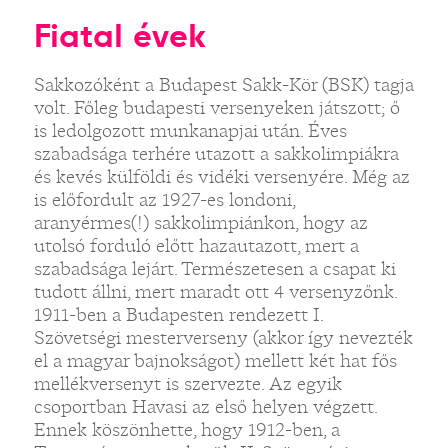
Fiatal évek
Sakkozóként a Budapest Sakk-Kör (BSK) tagja
volt. Főleg budapesti versenyeken játszott; ő
is ledolgozott munkanapjai után. Éves
szabadsága terhére utazott a sakkolimpiákra
és kevés külföldi és vidéki versenyére. Még az
is előfordult az 1927-es londoni,
aranyérmes(!) sakkolimpiánkon, hogy az
utolsó forduló előtt hazautazott, mert a
szabadsága lejárt. Természetesen a csapat ki
tudott állni, mert maradt ott 4 versenyzőnk.
1911-ben a Budapesten rendezett I.
Szövetségi mesterverseny (akkor így nevezték
el a magyar bajnokságot) mellett két hat fős
mellékversenyt is szervezte. Az egyik
csoportban Havasi az első helyen végzett.
Ennek köszönhette, hogy 1912-ben, a