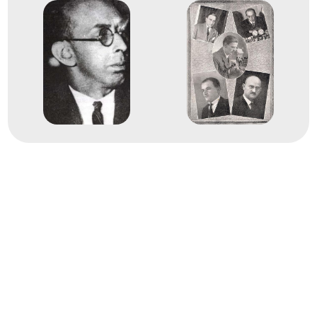
Dr. Vajda Árpád
Havasi Kornél
Steiner Endre
Steiner Lajos
Barcza Gedeon
Dr. Balogh János
Szabó László
Maróczy Géza
Kóródy Keresztély Imre
Gereben Ernő
1
Férfi Csapat
1930
1930. júl.
Hamburg
Németország
3. Sakkolimpia