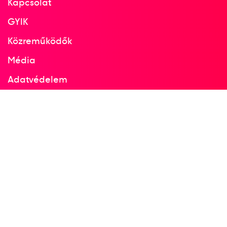
Kapcsolat
Varga Dániel
Varga Dénes Andor
GYIK
Közreműködők
1
férfi vízilabda
Média
Adatvédelem
2023
2023. júl.
Facebook
Fukuoka
Japán
Instagram
Vízilabda világbajnokság
Angyal Dániel
Jansik Szilárd
Manhercz Krisztián
Vámos Márton
Varga Dénes Andor
Vogel Soma
Zalánki Gergő