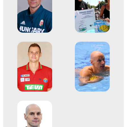
5
férfi vízilabda
2016
2016. aug.
Rio de Janeiro
Brazília
XXXI. nyári olimpiai játékok
Decker Ádám
Decker Attila
Erdélyi Balázs
Hárai Balázs
Hosnyánszky Norbert
Kis Gábor
Manhercz Krisztián
Nagy Viktor
Szívós Márton
Vámos Márton
Varga Dániel