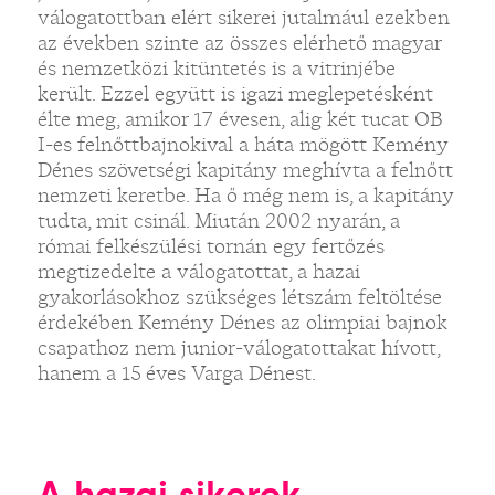
válogatottban elért sikerei jutalmául ezekben
az években szinte az összes elérhető magyar
és nemzetközi kitüntetés is a vitrinjébe
került. Ezzel együtt is igazi meglepetésként
élte meg, amikor 17 évesen, alig két tucat OB
I-es felnőttbajnokival a háta mögött Kemény
Dénes szövetségi kapitány meghívta a felnőtt
nemzeti keretbe. Ha ő még nem is, a kapitány
tudta, mit csinál. Miután 2002 nyarán, a
római felkészülési tornán egy fertőzés
megtizedelte a válogatottat, a hazai
gyakorlásokhoz szükséges létszám feltöltése
érdekében Kemény Dénes az olimpiai bajnok
csapathoz nem junior-válogatottakat hívott,
hanem a 15 éves Varga Dénest.
A hazai sikerek