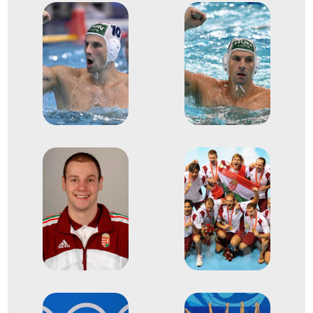
2024
2024. júl.
Párizs
Franciaország
XXXIII. nyári olimpiai játékok
Angyal Dániel
Hárai Balázs
Jansik Szilárd
Manhercz Krisztián
Vámos Márton
Varga Dénes Andor
Vogel Soma
Zalánki Gergő
Vigvári Vince
Fekete Gergő
Molnár Erik
Nagy Ádám
Bányai Márk