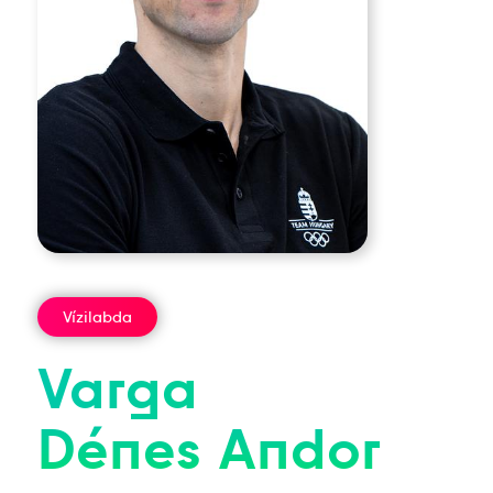
Vízilabda
Varga
Dénes
Andor