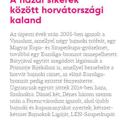
között horvátországi
kaland
Az újpesti évek után 2005-ben igazolt a
Vasashoz, amellyel négy bajnoki trófeát, egy
Magyar Kupa- és Szuperkupa-győzelmet,
továbbá egy Euroliga-bronzot ünnepelhetett.
Bátyjával együtt szegődött légiósnak a
Primorje Rijekához is, amellyel bezsebelte a
horvát bajnoki címet, az előző Euroliga-
bronzát pedig ezüstté fényesítette.
Ugyancsak együtt jöttek 2014-ben haza,
Szolnokra. Dániel két, Dénes három szezon
után a Ferencvároshoz igazolt, ahol újabb
bajnoki és kupaaranyakat nyertek; kétszer-
kétszer Bajnokok Ligáját, LEN-Szuperkupát.