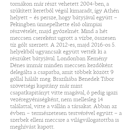
tornákon már részt vehetett 2004-ben, a
szűkített keretből végül kimaradt, így Athén
helyett – és persze, hogy bátyjával együtt –
Pekingben ünnepelhette első olimpiai
részvételét, majd győzelmét. Mind a hét
meccsen csereként ugrott a vízbe, összesen
tíz gólt szerzett. A 2012-es, majd 2016-os 5.
helyekből ugyancsak együtt vették ki a
részüket bátyjával. Londonban Kemény
Dénes immár minden meccsen kezdőként
delegálta a csapatba, amit többek között 9
góllal hálált meg. Brazíliába Benedek Tibor
szövetségi kapitány már mint
csapatkapitányt vitte magával, ő pedig igazi
vezéregyéniségként, nem mellesleg 14
találattal, vitte a vállán a társakat. Abban az
évben – természetesen testvérével együtt – a
szerbek elleni meccsre a világválogatottba is
meghívást kapott.