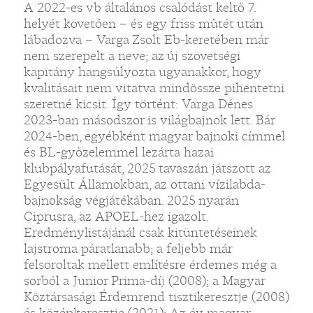
A 2022-es vb általános csalódást keltő 7.
helyét követően – és egy friss műtét után
lábadozva – Varga Zsolt Eb-keretében már
nem szerepelt a neve; az új szövetségi
kapitány hangsúlyozta ugyanakkor, hogy
kvalitásait nem vitatva mindössze pihentetni
szeretné kicsit. Így történt: Varga Dénes
2023-ban másodszor is világbajnok lett. Bár
2024-ben, egyébként magyar bajnoki címmel
és BL-győzelemmel lezárta hazai
klubpályafutását, 2025 tavaszán játszott az
Egyesült Államokban, az ottani vízilabda-
bajnokság végjátékában. 2025 nyarán
Ciprusra, az APOEL-hez igazolt.
Eredménylistájánál csak kitüntetéseinek
lajstroma páratlanabb; a feljebb már
felsoroltak mellett említésre érdemes még a
sorból a Junior Prima-díj (2008); a Magyar
Köztársasági Érdemrend tisztikeresztje (2008)
és középkeresztje (2021); Az év magyar