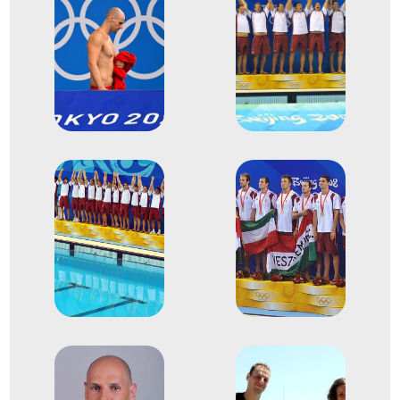
4
férfi vízilabda
2012
2012. júl.
London
Nagy-Britannia
XXX. nyári olimpiai játékok
Biros Péter
Hárai Balázs
Hosnyánszky Norbert
Kásás Tamás
dr. Kiss Gergely
Madaras Norbert
Nagy Viktor
Dr. Steinmetz Ádám
Szécsi Zoltán
Szívós Márton
Varga Dániel
Varga Dénes Andor
Varga Tamás