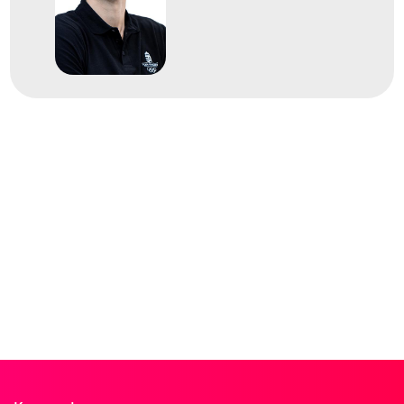
Varga Dénes Andor
Zalánki Gergő
5
férfi vízilabda
2013
2013
Barcelona
Spanyolország
FINA Világbajnokság
Decker Ádám
Decker Attila
Hárai Balázs
Hosnyánszky Norbert
Madaras Norbert
Nagy Viktor
Szívós Márton
Vámos Márton