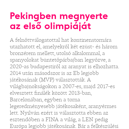
Pekingben megnyerte
az első olimpiáját
A felnőttválogatottal hat kontinenstornára
utazhatott el, amelyekről két ezüst- és három
bronzérem mellett, utolsó alkalommal, a
spanyolokat büntetőpárbajban legyőzve, a
2020-as budapestiről az aranyat is elhozhatta.
2014 után másodszor is az Eb legjobb
játékosának (MVP) választották. A
világbajnokságokon a 2007-es, majd 2017-es
elvesztett finálék között 2013-ban,
Barcelonában, egyben a torna
legeredményesebb játékosaként, aranyérmes
lett. Nyilván ezért is választotta ebben az
esztendőben a FINA a világ, a LEN pedig
Európa legjobb játékosának. Bár a felkészülési