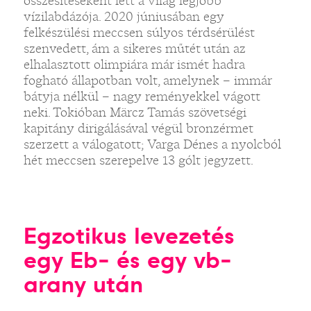
összesítéseként lett a világ legjobb
vízilabdázója. 2020 júniusában egy
felkészülési meccsen súlyos térdsérülést
szenvedett, ám a sikeres műtét után az
elhalasztott olimpiára már ismét hadra
fogható állapotban volt, amelynek – immár
bátyja nélkül – nagy reményekkel vágott
neki. Tokióban Märcz Tamás szövetségi
kapitány dirigálásával végül bronzérmet
szerzett a válogatott; Varga Dénes a nyolcból
hét meccsen szerepelve 13 gólt jegyzett.
Egzotikus levezetés
egy Eb- és egy vb-
arany után