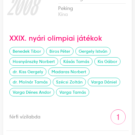
2008
Peking
Kína
XXIX. nyári olimpiai játékok
Benedek Tibor
Biros Péter
Gergely István
Hosnyánszky Norbert
Kásás Tamás
Kis Gábor
dr. Kiss Gergely
Madaras Norbert
dr. Molnár Tamás
Szécsi Zoltán
Varga Dániel
Varga Dénes Andor
Varga Tamás
1
férfi vízilabda