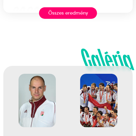
2020
2021. júl.
Összes eredmény
Tokió
Japán
Galéria
XXXII. nyári olimpiai játékok
Angyal Dániel
Erdélyi Balázs
Hárai Balázs
Hosnyánszky Norbert
Jansik Szilárd
Manhercz Krisztián
Mezei Tamás
Nagy Viktor
Pásztor Mátyás
Vámos Márton
Varga Dénes Andor
Vogel Soma
Zalánki Gergő
3
férfi vízilabda