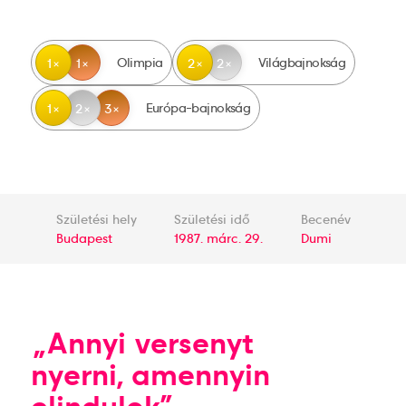
Olimpia
Világbajnokság
1
1
2
2
Európa-bajnokság
1
2
3
Születési hely
Születési idő
Becenév
Budapest
1987. márc. 29.
Dumi
„Annyi versenyt
nyerni, amennyin