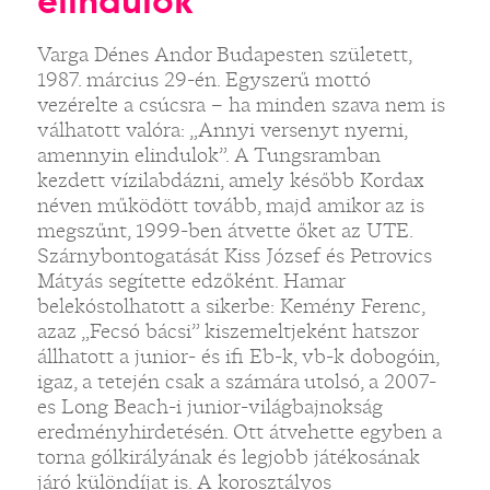
elindulok”
Varga Dénes Andor Budapesten született,
1987. március 29-én. Egyszerű mottó
vezérelte a csúcsra – ha minden szava nem is
válhatott valóra: „Annyi versenyt nyerni,
amennyin elindulok”. A Tungsramban
kezdett vízilabdázni, amely később Kordax
néven működött tovább, majd amikor az is
megszűnt, 1999-ben átvette őket az UTE.
Szárnybontogatását Kiss József és Petrovics
Mátyás segítette edzőként. Hamar
belekóstolhatott a sikerbe: Kemény Ferenc,
azaz „Fecsó bácsi” kiszemeltjeként hatszor
állhatott a junior- és ifi Eb-k, vb-k dobogóin,
igaz, a tetején csak a számára utolsó, a 2007-
es Long Beach-i junior-világbajnokság
eredményhirdetésén. Ott átvehette egyben a
torna gólkirályának és legjobb játékosának
járó különdíjat is. A korosztályos