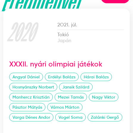
Eredményei
2020
2021. júl.
Tokió
Japán
XXXII. nyári olimpiai játékok
Angyal Dániel
Erdélyi Balázs
Hárai Balázs
Hosnyánszky Norbert
Jansik Szilárd
Manhercz Krisztián
Mezei Tamás
Nagy Viktor
Pásztor Mátyás
Vámos Márton
Varga Dénes Andor
Vogel Soma
Zalánki Gergő