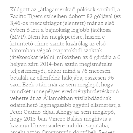
Kilógott az „átlagamerikai” pólósok sorából, a
Pacific Tigers színeiben dobott 83 góljával (ez
3,46-os meccsátlagot jelentett) már az első
évben ő lett a bajnokság legjobb játékosa
(MVP). Nem kis meglepetésre, hiszen e
kitüntető címre szinte kizárólag az első
háromban végző csapatokból szoktak
játékosokat jelölni, miközben az ő gárdája a 6.
helyen zárt. 2014-ben aztán megismételte
teljesítményét, ekkor mind a 76 meccsén
betalált az ellenfelek hálójába, összesen 96-
szor. Ezek után már az sem meglepő, hogy
mindkét ünnepélyes eredményhirdetéskor ő
vehette át az Államokban vízilabdázónak
odaítélhető legmagasabb egyéni elismerést, a
Peter Cutino-díjat. Ahogy az sem meglepő,
hogy 2013-ban Vincze Balázs meghívta a
kazanyi Universiadére induló csapatába,
amely aztán Oroszország döntőbeli, 5–4-es