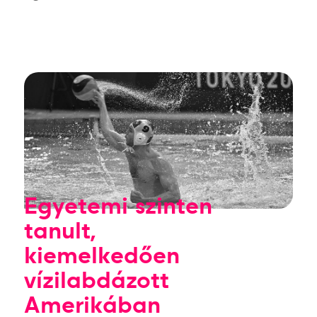
Egyetemi szinten
tanult,
kiemelkedően
vízilabdázott
Amerikában