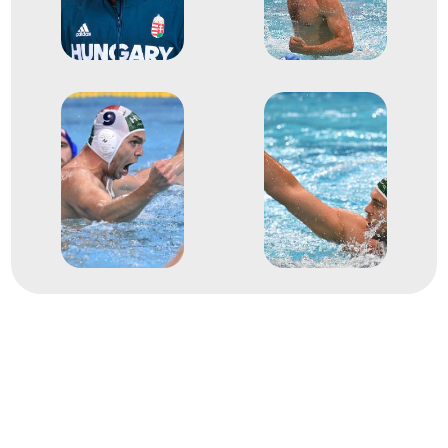
5
férfi vízilabda
2017
2017
Budapest
FINA Világbajnokság
Decker Ádám
Decker Attila
Erdélyi Balázs
Hárai Balázs
Hosnyánszky Norbert
Manhercz Krisztián
Mezei Tamás
Nagy Viktor
Vámos Márton
Varga Dénes Andor