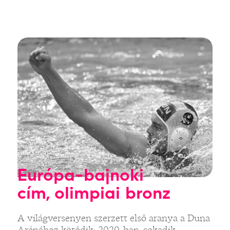
Európa-bajnoki
cím, olimpiai bronz
A világversenyen szerzett első aranya a Duna
Arénához kötődik: 2020-ban, sokadik