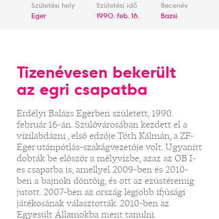
Születési hely
Születési idő
Becenév
Eger
1990. feb. 16.
Bazsi
Tizenévesen bekerült
az egri csapatba
Erdélyi Balázs Egerben született, 1990.
február 16-án. Szülővárosában kezdett el a
vízilabdázni , első edzője Tóth Kálmán, a ZF-
Eger utánpótlás-szakágvezetője volt. Ugyanitt
dobták be először a mélyvízbe, azaz az OB I-
es csapatba is, amellyel 2009-ben és 2010-
ben a bajnoki döntőig, és ott az ezüstéremig
jutott. 2007-ben az ország legjobb ifjúsági
játékosának választották. 2010-ben az
Egyesült Államokba ment tanulni.