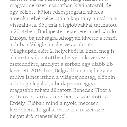
magyar nemzeti csapatban kívánatostól, de
egy célzott, külön edzésprogram sikeres
amerikai elvégzése után a kapitány a nyárra is
visszahívta. Sőt, már a legjobbakkal tarthatott
a 2014-ben, Budapesten ezüstéremmel záruló
Európa-bajnokságra. Ahogyan kivette a részét
a dubaji Világligán, illetve az almati
Világkupán elért 2. helyekből is. Ezzel meg is
alapozta válogatottbeli helyét a következő
esztendőkre, amelyet a sorban egy újabb Eb
követett 2016-ban, Belgrádban, majd egy év
múlva ismét itthon a világbajnokság; előbbin
a dobogó legalsó, a budapestin eggyel
magasabb fokára állhatott. Benedek Tibor a
2016-os ötkarikás keretben is számított rá.
Erdélyi Rióban mind a nyolc meccsen
kezdőként, 10 góllal vette ki a részét az 5.
helyet érő menetelésből.