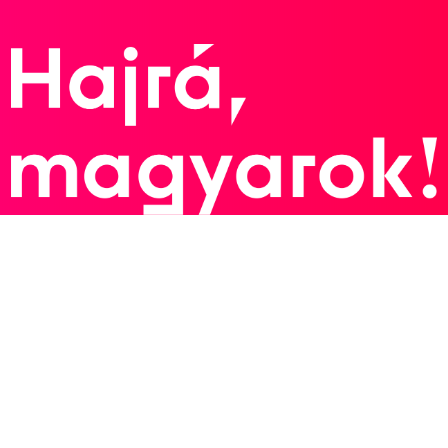
Vámos Márton
Varga Dénes Andor
Vogel Soma
Zalánki Gergő
1
férfi vízilabda
2014
2014
Budapest
LEN Európa-bajnokság
Decker Ádám
Decker Attila
Erdélyi Balázs
Hárai Balázs
Hosnyánszky Norbert