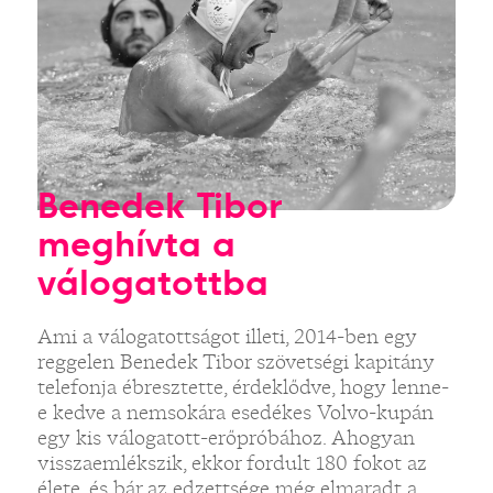
Benedek Tibor
meghívta a
válogatottba
Ami a válogatottságot illeti, 2014-ben egy
reggelen Benedek Tibor szövetségi kapitány
telefonja ébresztette, érdeklődve, hogy lenne-
e kedve a nemsokára esedékes Volvo-kupán
egy kis válogatott-erőpróbához. Ahogyan
visszaemlékszik, ekkor fordult 180 fokot az
élete, és bár az edzettsége még elmaradt a