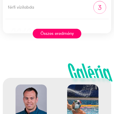
3
férfi vízilabda
2016
2016. aug.
Összes eredmény
Rio de Janeiro
Brazília
Galéria
XXXI. nyári olimpiai játékok
Decker Ádám
Decker Attila
Erdélyi Balázs
Hárai Balázs
Hosnyánszky Norbert
Kis Gábor
Manhercz Krisztián
Nagy Viktor
Szívós Márton
Vámos Márton
Varga Dániel
Varga Dénes Andor
Zalánki Gergő