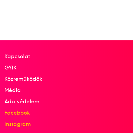
Zalánki Gergő
2
férfi vízilabda
2020
Kapcsolat
2020
GYIK
Budapest
Közreműködők
Média
LEN Európa-bajnokság
Adatvédelem
Angyal Dániel
Erdélyi Balázs
Hárai Balázs
Facebook
Hosnyánszky Norbert
Jansik Szilárd
Instagram
Manhercz Krisztián
Mezei Tamás
Nagy Viktor