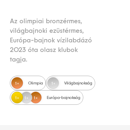
Az olimpiai bronzérmes,
világbajnoki ezüstérmes,
Európa-bajnok vízilabdázó
2023 óta olasz klubok
tagja.
Olimpia
Világbajnokság
1
1
Európa-bajnokság
1
1
1