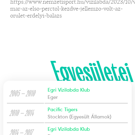
https://www.nemzetisport.hu/vizilabda/2023/10/v
mar-az-elso-perctol-kezdve-jellemzo-volt-az-
orulet-erdelyi-balazs
Egyesületei
Egri Vízilabda Klub
2005 — 2010
Eger
Pacific Tigers
2010 — 2014
Stockton (Egyesült Államok)
Egri Vízilabda Klub
2014 — 2017