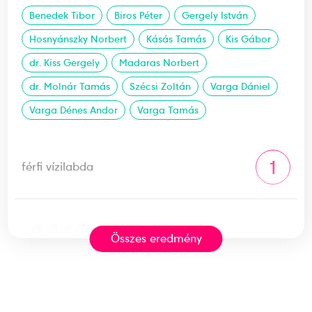
Benedek Tibor
Biros Péter
Gergely István
Hosnyánszky Norbert
Kásás Tamás
Kis Gábor
dr. Kiss Gergely
Madaras Norbert
dr. Molnár Tamás
Szécsi Zoltán
Varga Dániel
Varga Dénes Andor
Varga Tamás
1
férfi vízilabda
2016
2016. aug.
Összes eredmény
Rio de Janeiro
Brazília