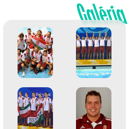
Galéria
XXXI. nyári olimpiai játékok
Decker Ádám
Decker Attila
Erdélyi Balázs
Hárai Balázs
Hosnyánszky Norbert
Kis Gábor
Manhercz Krisztián
Nagy Viktor
Szívós Márton
Vámos Márton
Varga Dániel
Varga Dénes Andor
Zalánki Gergő
5
férfi vízilabda
2007
2007
Melbourne
Ausztrália