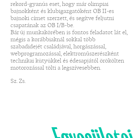
rekord-gyanús eset, hogy már olimpiai
bajnokként és klubigazgatóként OB II-es
bajnoki címet szerzett, és segítve feljutni
csapatának az OB I/B-be.
Bár új munkakörében is fontos feladatot lát el,
mégis a korábbiaknál sokkal több
szabadidejét családjával, horgászással,
webprogramozással, elektroműszerészként
technikai kütyükkel és édesapjától örökölten
motorozással tölti a legszívesebben.
Sz. Zs.