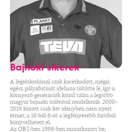
Bajnoki sikerek
A légióskodással csak kacérkodott, mégis
egész pályafutását idehaza töltötte le, így a
környező generációk közül talán a legtöbb
magyar bajnoki trófeával rendelkezik. 2000–
2019 között csak két idényben nem nyert
érmet, a 18-ból 6-ot a legfényesebb fajtából
könyvelhetett el.
Az OB I-ben 1999-ben mutatkozott be,