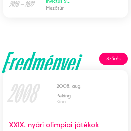
Invictus SC
2020 — 2022
Mezőtúr
Eredményei
Szűrés
2008
2008. aug.
Peking
Kína
XXIX. nyári olimpiai játékok