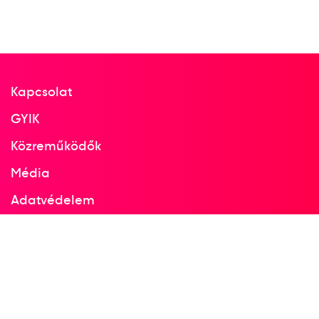
2008
2008
Málaga
Spanyolország
Kapcsolat
LEN Európa-bajnokság
GYIK
Benedek Tibor
Biros Péter
Hosnyánszky Norbert
Közreműködők
Kásás Tamás
Kis Gábor
dr. Kiss Gergely
Média
Madaras Norbert
dr. Molnár Tamás
Adatvédelem
Nagy Viktor
Szécsi Zoltán
Varga Dániel
Facebook
Varga Dénes Andor
Varga Tamás
Instagram
3
férfi vízilabda