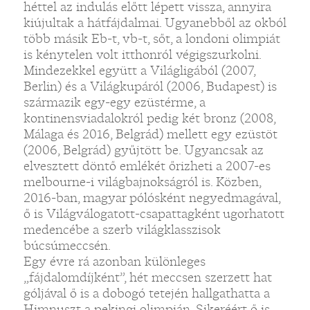
héttel az indulás előtt lépett vissza, annyira
kiújultak a hátfájdalmai. Ugyanebből az okból
több másik Eb-t, vb-t, sőt, a londoni olimpiát
is kénytelen volt itthonról végigszurkolni.
Mindezekkel együtt a Világligából (2007,
Berlin) és a Világkupáról (2006, Budapest) is
származik egy-egy ezüstérme, a
kontinensviadalokról pedig két bronz (2008,
Málaga és 2016, Belgrád) mellett egy ezüstöt
(2006, Belgrád) gyűjtött be. Ugyancsak az
elvesztett döntő emlékét őrizheti a 2007-es
melbourne-i világbajnokságról is. Közben,
2016-ban, magyar pólósként negyedmagával,
ő is Világválogatott-csapattagként ugorhatott
medencébe a szerb világklasszisok
búcsúmeccsén.
Egy évre rá azonban különleges
„fájdalomdíjként”, hét meccsen szerzett hat
góljával ő is a dobogó tetején hallgathatta a
Himnuszt a pekingi olimpián. Sikeréért ő is