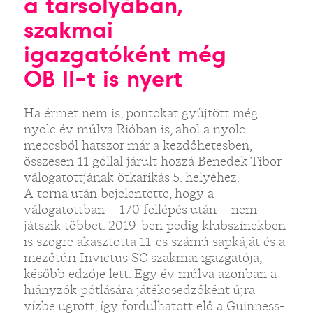
a tarsolyában,
szakmai
igazgatóként még
OB II-t is nyert
Ha érmet nem is, pontokat gyűjtött még
nyolc év múlva Rióban is, ahol a nyolc
meccsből hatszor már a kezdőhetesben,
összesen 11 góllal járult hozzá Benedek Tibor
válogatottjának ötkarikás 5. helyéhez.
A torna után bejelentette, hogy a
válogatottban – 170 fellépés után – nem
játszik többet. 2019-ben pedig klubszínekben
is szögre akasztotta 11-es számú sapkáját és a
mezőtúri Invictus SC szakmai igazgatója,
később edzője lett. Egy év múlva azonban a
hiányzók pótlására játékosedzőként újra
vízbe ugrott, így fordulhatott elő a Guinness-