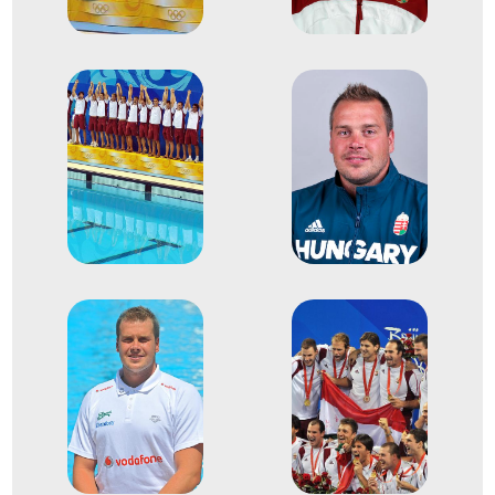
FINA Világbajnokság
Benedek Tibor
Biros Péter
Fodor Rajmund
Kásás Tamás
Kis Gábor
dr. Kiss Gergely
Madaras Norbert
dr. Molnár Tamás
Nagy Viktor
Szécsi Zoltán
Szívós Márton
Varga Dániel
Varga Dénes Andor
2
férfi vízilabda
2006
2006
Belgrád