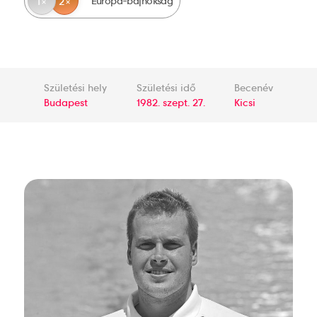
Európa-bajnokság
1
2
Születési hely
Születési idő
Becenév
Budapest
1982. szept. 27.
Kicsi