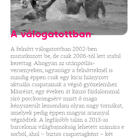
A válogatottban
A felnőtt válogatottban 2002-ben
mutatkozott be, de csak 2006-tól lett stabil
kerettag. Ahogyan az utánpótlás-
versenyeken, ugyanúgy a felnőtteknél is
mindig éppen csak egy kicsi hiányzott
aktuális csapatainak a végső győzelemhez.
Másrészt, egy éveken át kínzó fájdalommal
járó porckorongsérv miatt ő maga
kényszerült lemondani olyan nagy tornákat,
amelyek pedig éppen magyar arannyal
végződtek. A legfájóbb talán a 2013-as
barcelonai világbajnokság lehetett számára e
sorból, ahol – biztos csapattagként – két