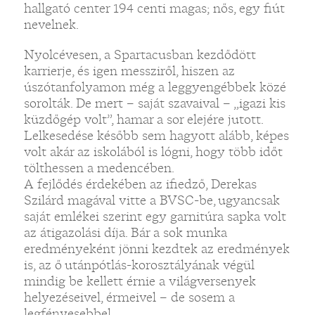
hallgató center 194 centi magas; nős, egy fiút
nevelnek.
Nyolcévesen, a Spartacusban kezdődött
karrierje, és igen messziről, hiszen az
úszótanfolyamon még a leggyengébbek közé
sorolták. De mert – saját szavaival – „igazi kis
küzdőgép volt”, hamar a sor elejére jutott.
Lelkesedése később sem hagyott alább, képes
volt akár az iskolából is lógni, hogy több időt
tölthessen a medencében.
A fejlődés érdekében az ifiedző, Derekas
Szilárd magával vitte a BVSC-be, ugyancsak
saját emlékei szerint egy garnitúra sapka volt
az átigazolási díja. Bár a sok munka
eredményeként jönni kezdtek az eredmények
is, az ő utánpótlás-korosztályának végül
mindig be kellett érnie a világversenyek
helyezéseivel, érmeivel – de sosem a
legfényesebbel.