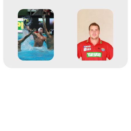
Szerbia
LEN Európa-bajnokság
Biros Péter
Fodor Rajmund
Hosnyánszky Norbert
Kásás Tamás
Kis Gábor
dr. Kiss Gergely
Madaras Norbert
dr. Molnár Tamás
Dr. Steinmetz Ádám
Szécsi Zoltán
Szívós Márton
Varga Dániel
Varga Dénes Andor
2
férfi vízilabda