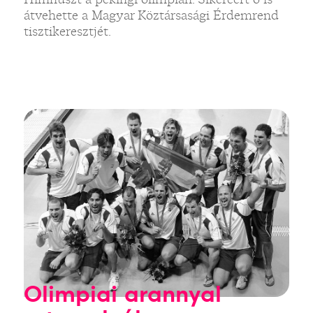
átvehette a Magyar Köztársasági Érdemrend
tisztikeresztjét.
Olimpiai arannyal