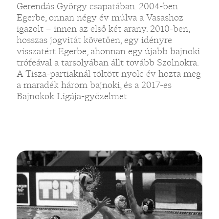
Gerendás György csapatában. 2004-ben
Egerbe, onnan négy év múlva a Vasashoz
igazolt – innen az első két arany. 2010-ben,
hosszas jogvitát követően, egy idényre
visszatért Egerbe, ahonnan egy újabb bajnoki
trófeával a tarsolyában állt tovább Szolnokra.
A Tisza-partiaknál töltött nyolc év hozta meg
a maradék három bajnoki, és a 2017-es
Bajnokok Ligája-győzelmet.