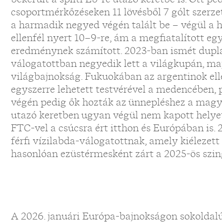
csoportmérkőzéseken 11 lövésből 7 gólt szerze
a harmadik negyed végén talált be – végül a h
ellenfél nyert 10–9-re, ám a megfiatalított e
eredménynek számított. 2023-ban ismét dupláz
válogatottban negyedik lett a világkupán, maj
világbajnokság. Fukuokában az argentinok el
egyszerre lehetett testvérével a medencében, 
végén pedig ők hozták az ünnepléshez a magya
utazó keretben ugyan végül nem kapott helyet
FTC-vel a csúcsra ért itthon és Európában is.
férfi vízilabda-válogatottnak, amely kiélezet
hasonlóan ezüstérmesként zárt a 2025-ös szi
A 2026. januári Európa-bajnokságon sokoldalú 