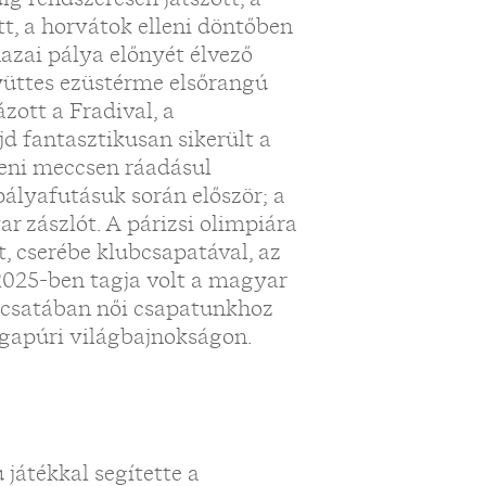
tt, a horvátok elleni döntőben
azai pálya előnyét élvező
gyüttes ezüstérme elsőrangú
ott a Fradival, a
d fantasztikusan sikerült a
leni meccsen ráadásul
pályafutásuk során először; a
r zászlót. A párizsi olimpiára
, cserébe klubcsapatával, az
 2025-ben tagja volt a magyar
t csatában női csapatunkhoz
ngapúri világbajnokságon.
játékkal segítette a