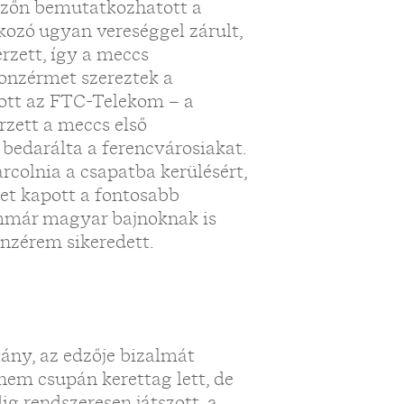
tezőn bemutatkozhatott a
lkozó ugyan vereséggel zárult,
rzett, így a meccs
ronzérmet szereztek a
tott az FTC-Telekom – a
rzett a meccs első
bedarálta a ferencvárosiakat.
colnia a csapatba kerülésért,
pet kapott a fontosabb
 immár magyar bajnoknak is
nzérem sikeredett.
tány, az edzője bizalmát
em csupán kerettag lett, de
dig rendszeresen játszott, a