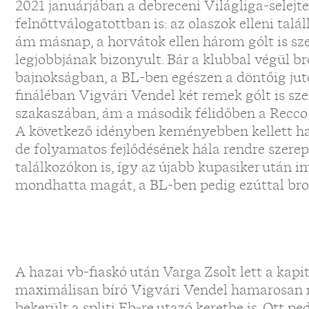
2021 januárjában a debreceni Világliga-selej
felnőttválogatottban is: az olaszok elleni talá
ám másnap, a horvátok ellen három gólt is sze
legjobbjának bizonyult. Bár a klubbal végül b
bajnokságban, a BL-ben egészen a döntőig ju
fináléban Vigvári Vendel két remek gólt is sze
szakaszában, ám a második félidőben a Recco 
A következő idényben keményebben kellett har
de folyamatos fejlődésének hála rendre szere
találkozókon is, így az újabb kupasiker után
mondhatta magát, a BL-ben pedig ezúttal bro
A hazai vb-fiaskó után Varga Zsolt lett a kapi
maximálisan bíró Vigvári Vendel hamarosan n
bekerült a spliti Eb-re utazó keretbe is. Ott pe