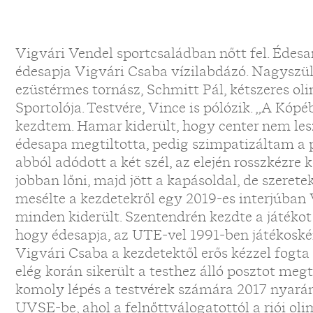
Vigvári Vendel sportcsaládban nőtt fel. Édesa
édesapja Vigvári Csaba vízilabdázó. Nagyszül
ezüstérmes tornász, Schmitt Pál, kétszeres ol
Sportolója. Testvére, Vince is pólózik. „A Kóp
kezdtem. Hamar kiderült, hogy center nem les
édesapa megtiltotta, pedig szimpatizáltam a 
abból adódott a két szél, az elején rosszkézre
jobban lőni, majd jött a kapásoldal, de szerete
mesélte a kezdetekről egy 2019-es interjúban 
minden kiderült. Szentendrén kezdte a játékot 
hogy édesapja, az UTE-vel 1991-ben játékoské
Vigvári Csaba a kezdetektől erős kézzel fogta a
elég korán sikerült a testhez álló posztot meg
komoly lépés a testvérek számára 2017 nyarán 
UVSE-be, ahol a felnőttválogatottól a riói ol