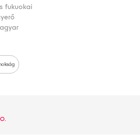
as fukuokai
nyerő
magyar
nokság
10.