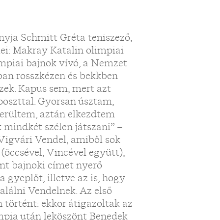
nyja Schmitt Gréta teniszező,
ei: Makray Katalin olimpiai
impiai bajnok vívó, a Nemzet
éban rosszkézen és bekkben
zek. Kapus sem, mert azt
poszttal. Gyorsan úsztam,
 kerültem, aztán elkezdtem
k mindkét szélen játszani” –
Vigvári Vendel, amiből sok
(öccsével, Vincével együtt),
nt bajnoki címet nyerő
 gyeplőt, illetve az is, hogy
találni Vendelnek. Az első
történt: ekkor átigazoltak az
impia után leköszönt Benedek