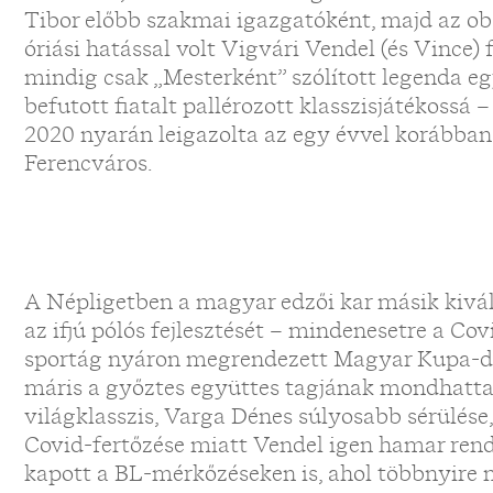
Tibor előbb szakmai igazgatóként, majd az ob
óriási hatással volt Vigvári Vendel (és Vince) f
mindig csak „Mesterként” szólított legenda egy
befutott fiatalt pallérozott klasszisjátékossá
2020 nyarán leigazolta az egy évvel korábban
Ferencváros.
A Népligetben a magyar edzői kar másik kivál
az ifjú pólós fejlesztését – mindenesetre a C
sportág nyáron megrendezett Magyar Kupa-d
máris a győztes együttes tagjának mondhatta
világklasszis, Varga Dénes súlyosabb sérülés
Covid-fertőzése miatt Vendel igen hamar rend
kapott a BL-mérkőzéseken is, ahol többnyire m