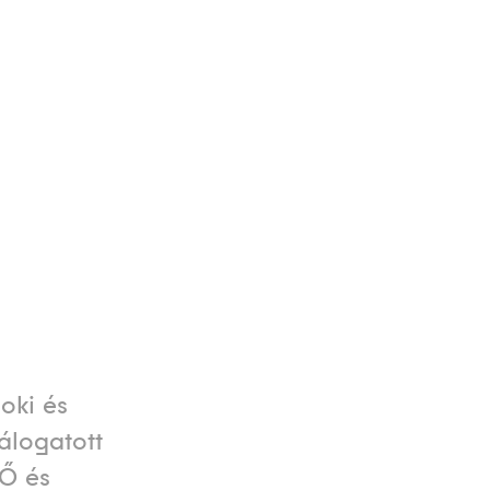
oki és
álogatott
 Ő és