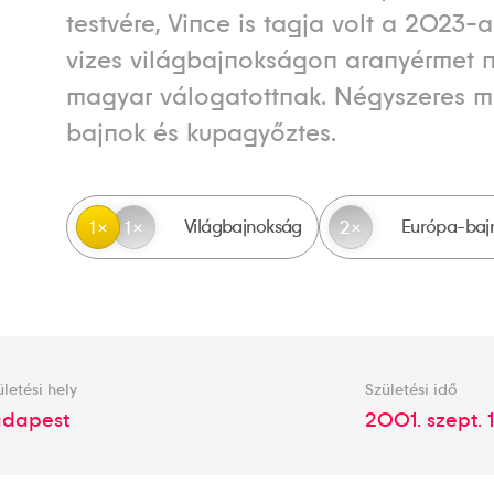
testvére, Vince is tagja volt a 2023-
vizes világbajnokságon aranyérmet 
magyar válogatottnak. Négyszeres 
bajnok és kupagyőztes.
Világbajnokság
Európa-baj
1
1
2
ületési hely
Születési idő
udapest
2001. szept. 