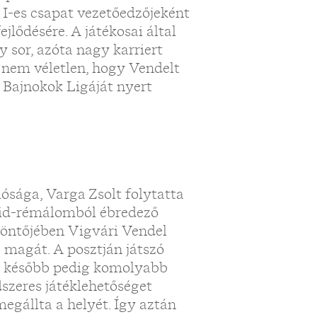
 I-es csapat vezetőedzőjeként
ejlődésére. A játékosai által
 sor, azóta nagy karriert
 – nem véletlen, hogy Vendelt
 Bajnokok Ligáját nyert
ósága, Varga Zsolt folytatta
ovid-rémálomból ébredező
öntőjében Vigvári Vendel
 magát. A posztján játszó
e, később pedig komolyabb
szeres játéklehetőséget
egállta a helyét. Így aztán