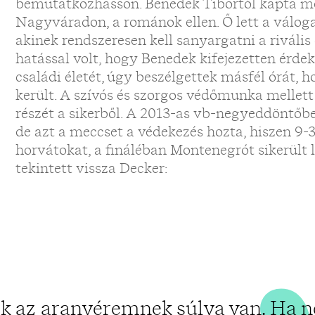
bemutatkozhasson. Benedek Tibortól kapta me
Nagyváradon, a románok ellen. Ő lett a válog
„
akinek rendszeresen kell sanyargatni a rivális
hatással volt, hogy Benedek kifejezetten érde
családi életét, úgy beszélgettek másfél órát, 
került. A szívós és szorgos védőmunka mellett 
részét a sikerből. A 2013-as vb-negyeddöntőben
de azt a meccset a védekezés hozta, hiszen 9-3
horvátokat, a fináléban Montenegrót sikerült l
tekintett vissza Decker:
k az aranyéremnek súlya van. Ha n