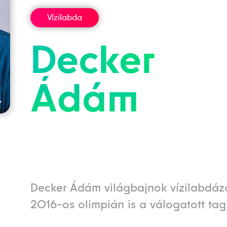
Vízilabda
Decker
Ádám
Decker Ádám világbajnok vízilabdázó
2016-os olimpián is a válogatott tagj