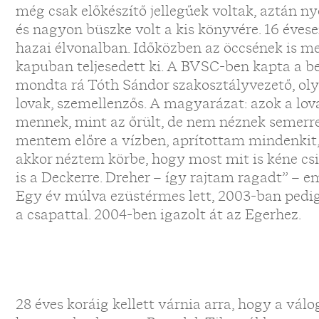
még csak előkészítő jellegűek voltak, aztán nyo
és nagyon büszke volt a kis könyvére. 16 éve
hazai élvonalban. Időközben az öccsének is meg
kapuban teljesedett ki. A BVSC-ben kapta a be
mondta rá Tóth Sándor szakosztályvezető, oly
lovak, szemellenzős. A magyarázat: azok a lova
mennek, mint az őrült, de nem néznek semerre, 
mentem előre a vízben, aprítottam mindenkit,
akkor néztem körbe, hogy most mit is kéne csi
is a Deckerre. Dreher – így rajtam ragadt” – e
Egy év múlva ezüstérmes lett, 2003-ban ped
a csapattal. 2004-ben igazolt át az Egerhez.
28 éves koráig kellett várnia arra, hogy a válo