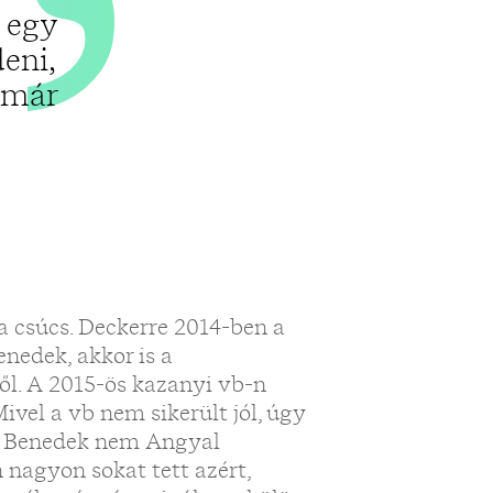
z egy
eni,
t már
a csúcs. Deckerre 2014-ben a
nedek, akkor is a
ől. A 2015-ös kazanyi vb-n
ivel a vb nem sikerült jól, úgy
 és Benedek nem Angyal
 nagyon sokat tett azért,