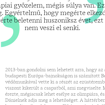
piai győzelem, mégis súlya van. E
g. Egyértelmű, hogy megérte elkezd
rte beletenni huszoniksz évet, ez
nem veszi el senki.
2013-ban gondolni sem lehetett arra, hogy az 
budapesti Európa-bajnokságon is számított Be
védőmunkával vette ki a részét az ezüstéremb
viszont kikerült a csapatból, ami megviselte. M
érezte, mégiscsak lehet esélye az olimpiára,
Dánielnek adja meg a lehetőséget. A háttérben