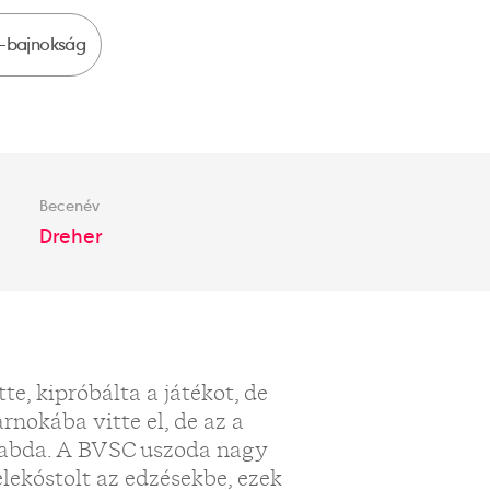
-bajnokság
Becenév
Dreher
te, kipróbálta a játékot, de
rnokába vitte el, de az a
labda. A BVSC uszoda nagy
elekóstolt az edzésekbe, ezek