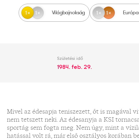
Világbajnokság
Európa
1
1
1
1
Születési idő
1984. feb. 29.
Mivel az édesapja teniszezett, őt is magával vit
nem tetszett neki. Az édesanyja a KSI tornacsa
sportág sem fogta meg. Nem úgy, mint a vízi
hatással volt rá, már első osztályos korában b