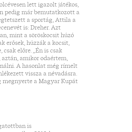
lcévesen lett igazolt játékos,
sen pedig már bemutatkozott a
tetszett a sportág, Attila a
cenevét is: Dreher. Azt
an, mint a söröskocsit húzó
k erősek, húzzák a kocsit,
csak előre. „Én is csak
 aztán, amikor odaértem,
nálni. A hasonlat még rímelt
mlékezett vissza a névadásra.
ig megnyerte a Magyar Kupát
gatottban is