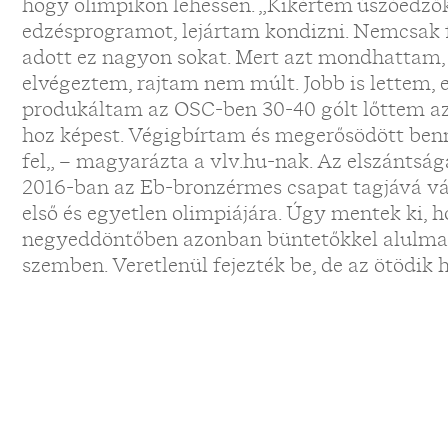
hogy olimpikon lehessen. „Kikértem úszóedző
edzésprogramot, lejártam kondizni. Nemcsak fi
adott ez nagyon sokat. Mert azt mondhattam,
elvégeztem, rajtam nem múlt. Jobb is lettem, 
produkáltam az OSC-ben 30-40 gólt lőttem az
hoz képest. Végigbírtam és megerősödött be
fel„ – magyarázta a vlv.hu-nak. Az elszántsá
2016-ban az Eb-bronzérmes csapat tagjává vált
első és egyetlen olimpiájára. Úgy mentek ki, 
negyeddöntőben azonban büntetőkkel alulma
szemben. Veretlenül fejezték be, de az ötödik h