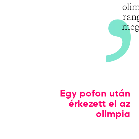
olim
ran
megé
Egy pofon után
érkezett el az
olimpia