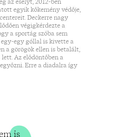
„
g az esélyt, 2012-ben
atott egyik kőkemény védője,
 centereit. Deckerre nagy
klődően végigkérdezte a
hogy a sportág szóba sem
egy-egy góllal is kivette a
 a görögök ellen is betalált,
 lett. Az elődöntőben a
egyőzni. Erre a diadalra így
em is