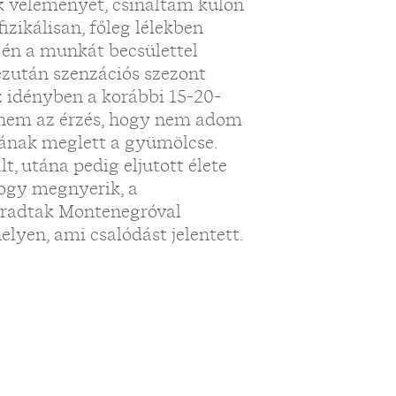
k véleményét, csináltam külön
zikálisan, főleg lélekben
 én a munkát becsülettel
ezután szenzációs szezont
 idényben a korábbi 15-20-
nnem az érzés, hogy nem adom
gának meglett a gyümölcse.
, utána pedig eljutott élete
hogy megnyerik, a
radtak Montenegróval
elyen, ami csalódást jelentett.