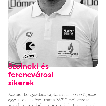
Szolnoki és
ferencvárosi
sikerek
Közben közgazdász diplomát is szerzett, ezzel
együtt ezt az őszt már a BVSC-nél kezdte.
Mondani sem kell, a szezonzáró után azonnal