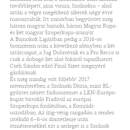
továbblépett, azaz vissza, Szolnokra – ahol
aztán a végre megérkező sikerek négy évre
marasztalták. Itt zsinórban begyűjtött még
három magyar bajnoki, három Magyar Kupa-
és két magyar Szuperkupa-aranyat.
A Bajnokok Ligájában pedig a 2016-os
bronzérem után a következő idényben a két
sztárcsapat, a Jug Dubrovnik és a Pro Recco is
csak a dobogó két alsó fokáról tapsolhatott
Cseh Sándor edző Final Sixet megnyerő
gárdájának.
És még mindig volt följebb! 2017
novemberében a Szolnoki Dózsa, mint BL-
győztes nézett farkasszemet a LEN-Európa-
kupát birtokló Fradival az európai
Szuperkupa fináléjában, a Komjádi-
uszodában. Az ízig-vérig rangadón a rendes
játékidő 6–6-os döntetlenje után
ötméteresekkel ezt a serleget is a Szolnok