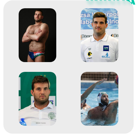
Hárai Balázs
Hosnyánszky Norbert
Manhercz Krisztián
Mezei Tamás
Nagy Viktor
Vámos Márton
Varga Dénes Andor
Zalánki Gergő
2
férfi vízilabda
2020
2020
Budapest
LEN Európa-bajnokság