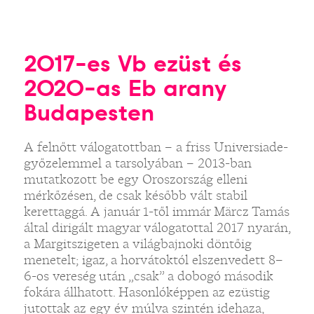
2017-es Vb ezüst és
2020-as Eb arany
Budapesten
A felnőtt válogatottban – a friss Universiade-
győzelemmel a tarsolyában – 2013-ban
mutatkozott be egy Oroszország elleni
mérkőzésen, de csak később vált stabil
kerettaggá. A január 1-től immár Märcz Tamás
által dirigált magyar válogatottal 2017 nyarán,
a Margitszigeten a világbajnoki döntőig
menetelt; igaz, a horvátoktól elszenvedett 8–
6-os vereség után „csak” a dobogó második
fokára állhatott. Hasonlóképpen az ezüstig
jutottak az egy év múlva szintén idehaza,