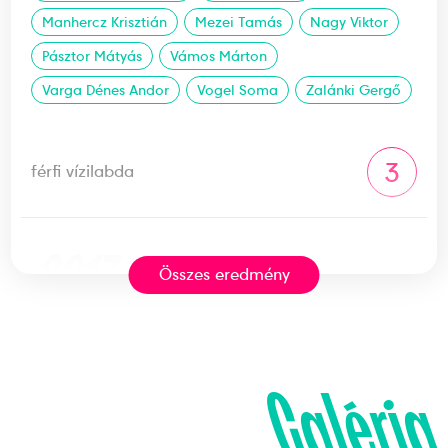
Manhercz Krisztián
Mezei Tamás
Nagy Viktor
Pásztor Mátyás
Vámos Márton
Varga Dénes Andor
Vogel Soma
Zalánki Gergő
3
férfi vízilabda
2017
2017
Összes eredmény
Budapest
Galéria
FINA Világbajnokság
Decker Ádám
Decker Attila
Erdélyi Balázs