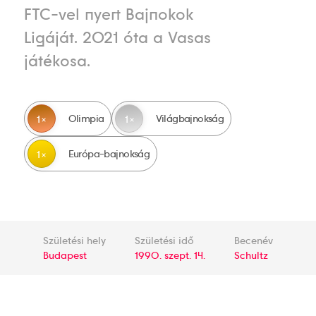
FTC-vel nyert Bajnokok
Ligáját. 2021 óta a Vasas
játékosa.
Olimpia
Világbajnokság
1
1
Európa-bajnokság
1
Születési hely
Születési idő
Becenév
Budapest
1990. szept. 14.
Schultz