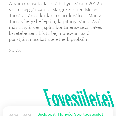
A várakozások alatti, 7. hellyel záruló 2022-es
vb-n még játszott a Margitszigeten Mezei
Tamás – ám a kudarc miatt leváltott Märcz
Tamás helyébe lépő új kapitány, Varga Zsolt
már a nyár végi, spliti kontinensviadal 19-es
keretébe sem hívta be, mondván, az ő
posztján másokat szeretne kipróbálni.
Sz. Zs.
Egyesületei
Budapesti Honvéd Sportegyesület