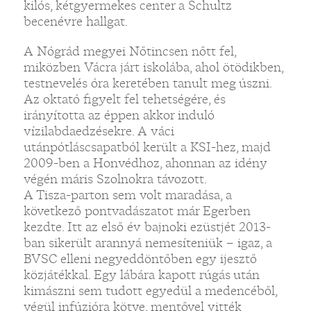
kilós, kétgyermekes center a Schultz
becenévre hallgat.
A Nógrád megyei Nőtincsen nőtt fel,
miközben Vácra járt iskolába, ahol ötödikben,
testnevelés óra keretében tanult meg úszni.
Az oktató figyelt fel tehetségére, és
irányította az éppen akkor induló
vízilabdaedzésekre. A váci
utánpótláscsapatból került a KSI-hez, majd
2009-ben a Honvédhoz, ahonnan az idény
végén máris Szolnokra távozott.
A Tisza-parton sem volt maradása, a
következő pontvadászatot már Egerben
kezdte. Itt az első év bajnoki ezüstjét 2013-
ban sikerült arannyá nemesíteniük – igaz, a
BVSC elleni negyeddöntőben egy ijesztő
közjátékkal. Egy lábára kapott rúgás után
kimászni sem tudott egyedül a medencéből,
végül infúzióra kötve, mentővel vitték