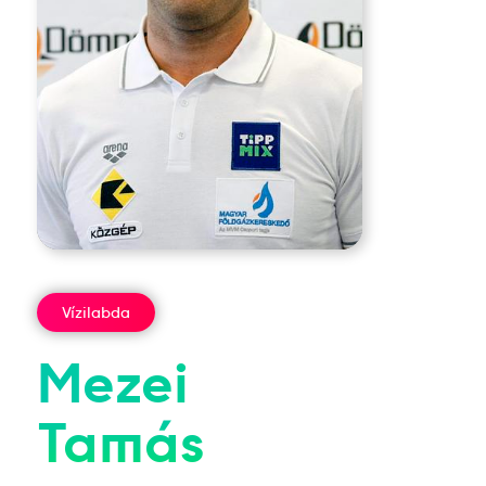
Vízilabda
Mezei
Tamás