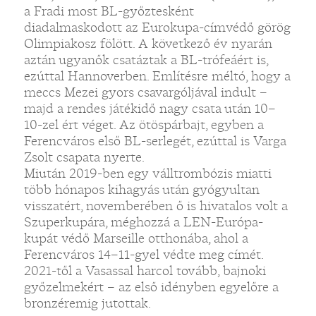
a Fradi most BL-győztesként
diadalmaskodott az Eurokupa-címvédő görög
Olimpiakosz fölött. A következő év nyarán
aztán ugyanők csatáztak a BL-trófeáért is,
ezúttal Hannoverben. Említésre méltó, hogy a
meccs Mezei gyors csavargóljával indult –
majd a rendes játékidő nagy csata után 10–
10-zel ért véget. Az ötöspárbajt, egyben a
Ferencváros első BL-serlegét, ezúttal is Varga
Zsolt csapata nyerte.
Miután 2019-ben egy válltrombózis miatti
több hónapos kihagyás után gyógyultan
visszatért, novemberében ő is hivatalos volt a
Szuperkupára, méghozzá a LEN-Európa-
kupát védő Marseille otthonába, ahol a
Ferencváros 14–11-gyel védte meg címét.
2021-től a Vasassal harcol tovább, bajnoki
győzelmekért – az első idényben egyelőre a
bronzéremig jutottak.