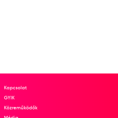
Angyal Dániel
Erdélyi Balázs
Hárai Balázs
Hosnyánszky Norbert
Jansik Szilárd
Manhercz Krisztián
Mezei Tamás
Nagy Viktor
Vámos Márton
Varga Dénes Andor
Vogel Soma
Zalánki Gergő
1
férfi vízilabda
2019
Kapcsolat
2019
Kvangdzsu
GYIK
Dél-Korea
Közreműködők
Média