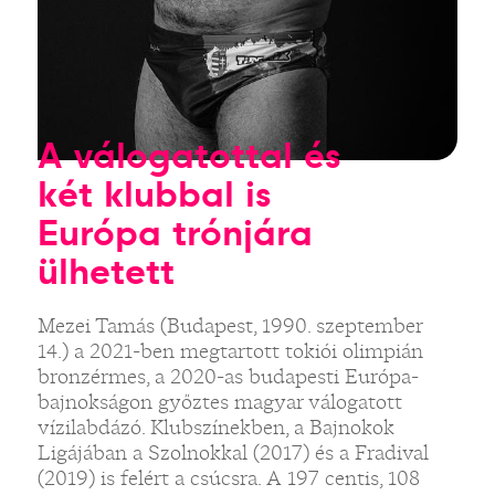
A válogatottal és
két klubbal is
Európa trónjára
ülhetett
Mezei Tamás (Budapest, 1990. szeptember
14.) a 2021-ben megtartott tokiói olimpián
bronzérmes, a 2020-as budapesti Európa-
bajnokságon győztes magyar válogatott
vízilabdázó. Klubszínekben, a Bajnokok
Ligájában a Szolnokkal (2017) és a Fradival
(2019) is felért a csúcsra. A 197 centis, 108