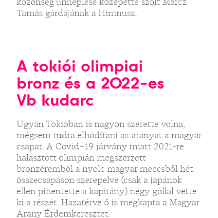
közönség ünneplése közepette szólt Märcz
Tamás gárdájának a Himnusz.
A tokiói olimpiai
bronz és a 2022-es
Vb kudarc
Ugyan Tokióban is nagyon szerette volna,
mégsem tudta elhódítani az aranyat a magyar
csapat. A Covid–19 járvány miatt 2021-re
halasztott olimpián megszerzett
bronzéremből a nyolc magyar meccsből hét
összecsapáson szerepelve (csak a japánok
ellen pihentette a kapitány) négy góllal vette
ki a részét. Hazatérve ő is megkapta a Magyar
Arany Érdemkeresztet.