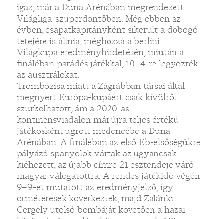
igaz, már a Duna Arénában megrendezett
Világliga-szuperdöntőben. Még ebben az
évben, csapatkapitányként sikerült a dobogó
tetejére is állnia, méghozzá a berlini
Világkupa eredményhirdetésén, miután a
fináléban parádés játékkal, 10–4-re legyőzték
az ausztrálokat.
Trombózisa miatt a Zágrábban társai által
megnyert Európa-kupáért csak kívülről
szurkolhatott, ám a 2020-as
kontinensviadalon már újra teljes értékű
játékosként ugrott medencébe a Duna
Arénában. A fináléban az első Eb-elsőségükre
pályázó spanyolok vártak az ugyancsak
kiéhezett, az újabb címre 21 esztendeje váró
magyar válogatottra. A rendes játékidő végén
9–9-et mutatott az eredményjelző, így
ötméteresek következtek, majd Zalánki
Gergely utolsó bombáját követően a hazai