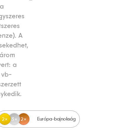
 a
gyszeres
tszeres
enze). A
sekedhet,
három
ert: a
 vb-
szerzett
ykedik.
Európa-bajnokság
2
3
2