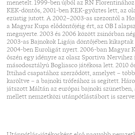
menetelt. 1999-ben újból az RN Florentinához
KEK-döntős, 2001-ben KEK-győztes lett, az ol
ezüstig jutott. A 2002–2003-as szezontól a Hon
a Magyar Kupa elődöntőjéig ért, az OB I alaps
megnyerte. 2003 és 2006 között zsinórban nég
2003-as Bajnokok Ligája döntőjében kikaptak
2004-ben Euroligát nyert. 2006-ban Magyar Ku
őszén egy idényre az olasz Sportiva Nervihez 
másodosztályú Bogliasco játékosa lett. 2010 ő
Ittihad csapatához szerződött, amelyet – töb
karöltve – a bajnoki trófeához is segített. Hár
játszott Máltán az európai bajnoki szünetben,
mellett nemzetközi utánpótlástábort is szerve
Utánpótlás-játékosként első nagyobb nemzetkö