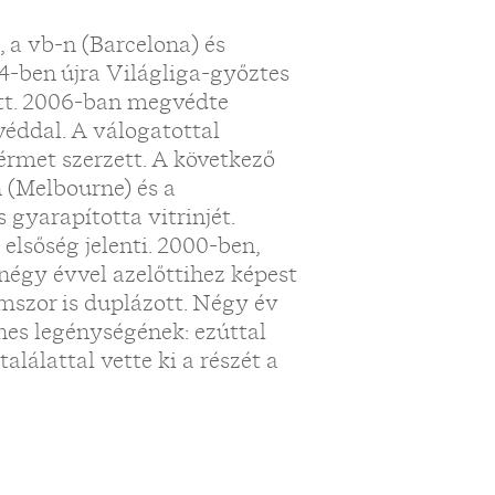
 a vb-n (Barcelona) és
4-ben újra Világliga-győztes
ett. 2006-ban megvédte
éddal. A válogatottal
rmet szerzett. A következő
 (Melbourne) és a
 gyarapította vitrinjét.
elsőség jelenti. 2000-ben,
négy évvel azelőttihez képest
romszor is duplázott. Négy év
es legénységének: ezúttal
alálattal vette ki a részét a