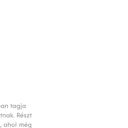
ban tagja
tnak. Részt
s, ahol még