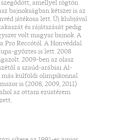
 szegődött, amellyel rögtön
asz bajnokságban kétszer is az
véd játékosa lett. Új klubjával
zakaszát és rájátszását pedig
yszer volt magyar bajnok. A
 a Pro Reccótól. A Honvéddal
pa-győztes is lett. 2008
igazolt. 2009-ben az olasz
szétől a szaúd-arábiai Al-
b más külföldi olimpikonnal
omszor is (2008, 2009, 2011)
 ahol az ottani ezüstérem
zett.
zi sikere az 1991-es junior