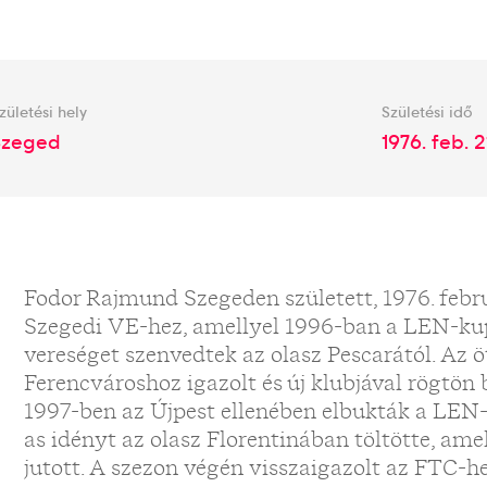
zületési hely
Születési idő
Szeged
1976. feb. 2
Fodor Rajmund Szegeden született, 1976. febru
Szegedi VE-hez, amellyel 1996-ban a LEN-kupa
vereséget szenvedtek az olasz Pescarától. Az ö
Ferencvároshoz igazolt és új klubjával rögtön
1997-ben az Újpest ellenében elbukták a LEN
as idényt az olasz Florentinában töltötte, am
jutott. A szezon végén visszaigazolt az FTC-h