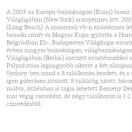
A 2003-as Európa-bajnokságon (Kranj) bronz-,
Világligában (New York) aranyérmes lett. 200
(Long Beach). A montreali vb-n ezüstérmes l
bajnoki címét és Magyar Kupa-győztes a Honv
Belgrádban Eb-, Budapesten Világkupa-ezüsté
évben magyar bajnokságon, világbajnokságon
Világligában (Berlin) szerzett ezüstérmekkel is
Pályafutása legnagyobb sikerét a két olimpiai 
Sydney-ben mind a 8 találkozón kezdett, és a 
igen gólerősen játszott: 8 találatig jutott, há
múlva, Athénban is tagja lehetett Kemény Dén
már végig csereként, de négy találkozón is 1-1 t
címvédésből.