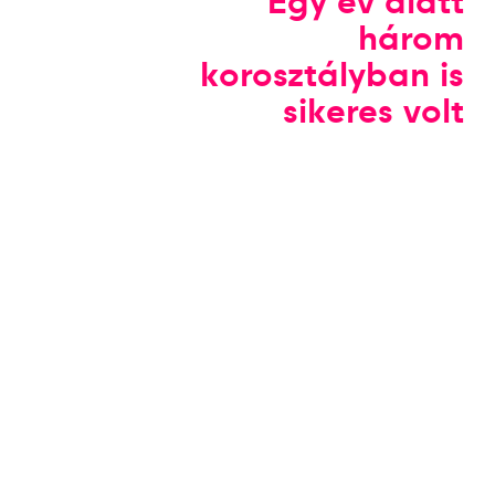
Egy év alatt
három
korosztályban is
sikeres volt