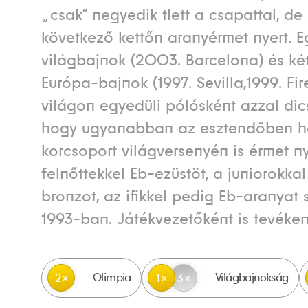
„csak” negyedik tlett a csapattal, de
következő kettőn aranyérmet nyert. E
világbajnok (2003. Barcelona) és ké
Európa-bajnok (1997. Sevilla,1999. Fir
világon egyedüli pólósként azzal dic
hogy ugyanabban az esztendőben 
korcsoport világversenyén is érmet ny
felnőttekkel Eb-ezüstöt, a juniorokkal
bronzot, az ifikkel pedig Eb-aranyat 
1993-ban. Játékvezetőként is tevéken
Olimpia
Világbajnokság
2
1
3