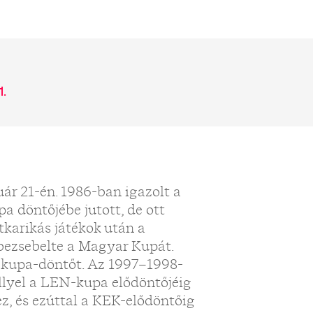
1.
ár 21-én. 1986-ban igazolt a
 döntőjébe jutott, de ott
tkarikás játékok után a
 bezsebelte a Magyar Kupát.
-kupa-döntőt. Az 1997–1998-
ellyel a LEN-kupa elődöntőjéig
ez, és ezúttal a KEK-elődöntőig