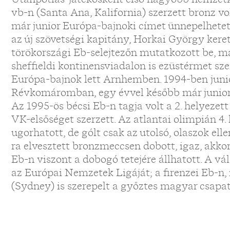
vb-n (Santa Ana, Kalifornia) szerzett bronz 
már junior Európa-bajnoki címet ünnepelhetet
az új szövetségi kapitány, Horkai György kere
törökországi Eb-selejtezőn mutatkozott be, m
sheffieldi kontinensviadalon is ezüstérmet szer
Európa-bajnok lett Arnhemben. 1994-ben juni
Révkomáromban, egy évvel később már junior 
Az 1995-ös bécsi Eb-n tagja volt a 2. helyeze
VK-elsőséget szerzett. Az atlantai olimpián 4.
ugorhatott, de gólt csak az utolsó, olaszok ell
ra elvesztett bronzmeccsen dobott, igaz, akkor 
Eb-n viszont a dobogó tetejére állhatott. A v
az Európai Nemzetek Ligáját; a firenzei Eb-n,
(Sydney) is szerepelt a győztes magyar csapa