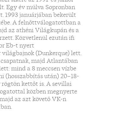
volt. Egy év múlva Sopronban
t. 1993 januárjában bekerült
tébe. A felnőttválogatottban a
ajd az athéni Világkupán és a
zett. Közvetlenül ezután ifi
or Eb-t nyert
világbajnok (Dunkerque) lett.
tt csapatnak, majd Atlantában
 lett: mind a 8 meccsen vízbe
eni (hosszabbítás után) 20–18-
rögtön kettőt is. A sevillai
álogatottal közben megnyerte
 majd az azt követő VK-n
tban.