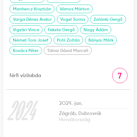
Manhercz Krisztián
Vámos Márton
Varga Dénes Andor
Vogel Soma
Zalánki Gergő
Vigvári Vince
Fekete Gergő
Nagy Ádám
Német Toni Josef
Pohl Zoltán
Bányai Márk
Kovács Péter
Tátrai Dávid Marcell
7
férfi vízilabda
2024
2024. jan.
Zágráb, Dubrovnik
Horvátország