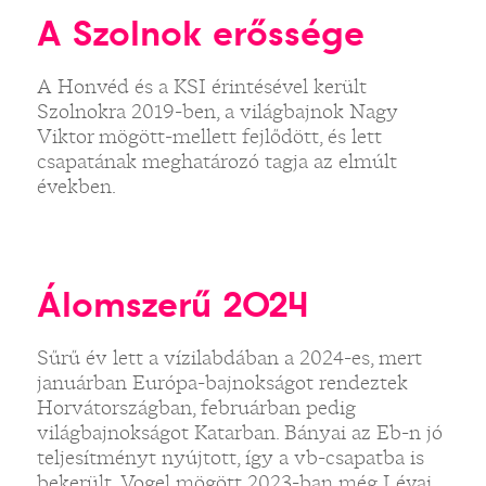
A Szolnok erőssége
A Honvéd és a KSI érintésével került
Szolnokra 2019-ben, a világbajnok Nagy
Viktor mögött-mellett fejlődött, és lett
csapatának meghatározó tagja az elmúlt
években.
Álomszerű 2024
Sűrű év lett a vízilabdában a 2024-es, mert
januárban Európa-bajnokságot rendeztek
Horvátországban, februárban pedig
világbajnokságot Katarban. Bányai az Eb-n jó
teljesítményt nyújtott, így a vb-csapatba is
bekerült. Vogel mögött 2023-ban még Lévai