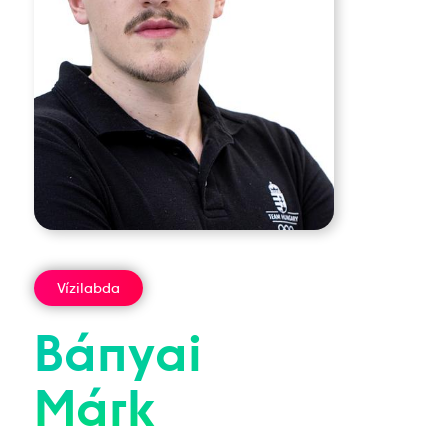
Vízilabda
Bányai
Márk