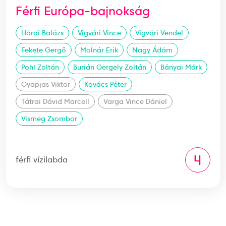
Férfi Európa-bajnokság
Hárai Balázs
Vigvári Vince
Vigvári Vendel
Fekete Gergő
Molnár Erik
Nagy Ádám
Pohl Zoltán
Burián Gergely Zoltán
Bányai Márk
Gyapjas Viktor
Kovács Péter
Tátrai Dávid Marcell
Varga Vince Dániel
Vismeg Zsombor
4
férfi vízilabda