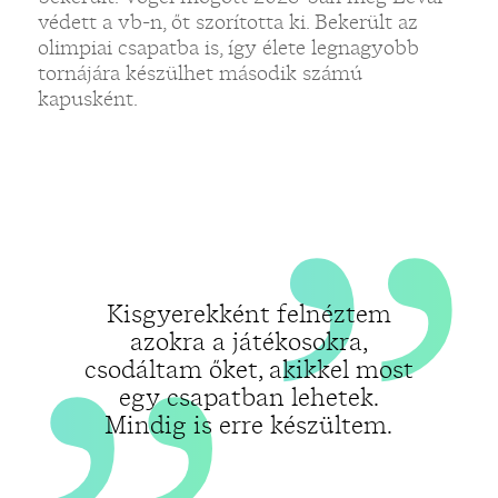
„
„
védett a vb-n, őt szorította ki. Bekerült az
olimpiai csapatba is, így élete legnagyobb
tornájára készülhet második számú
kapusként.
Kisgyerekként felnéztem
azokra a játékosokra,
csodáltam őket, akikkel most
egy csapatban lehetek.
Mindig is erre készültem.