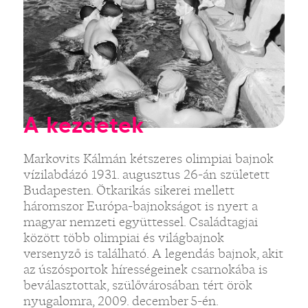
A kezdetek
Markovits Kálmán kétszeres olimpiai bajnok
vízilabdázó 1931. augusztus 26-án született
Budapesten. Ötkarikás sikerei mellett
háromszor Európa-bajnokságot is nyert a
magyar nemzeti együttessel. Családtagjai
között több olimpiai és világbajnok
versenyző is található. A legendás bajnok, akit
az úszósportok hírességeinek csarnokába is
beválasztottak, szülővárosában tért örök
nyugalomra, 2009. december 5-én.