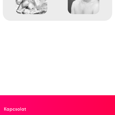
Hevesi István
Jeney László
Dr. Kárpáti György
Markovits Kálmán gróf
id. Szívós István
Vízvári György
Martin Miklós
1
férfi vízilabda
1958
1958
Budapest
LEN Európa-bajnokság
Kapcsolat
Boros Ottó
Dömötör Zoltán
Hevesi István