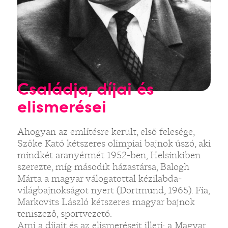
Családja, díjai és
elismerései
Ahogyan az említésre került, első felesége,
Szőke Kató kétszeres olimpiai bajnok úszó, aki
mindkét aranyérmét 1952-ben, Helsinkiben
szerezte, míg második házastársa, Balogh
Márta a magyar válogatottal kézilabda-
világbajnokságot nyert (Dortmund, 1965). Fia,
Markovits László kétszeres magyar bajnok
teniszező, sportvezető.
Ami a díjait és az elismeréseit illeti: a Magyar