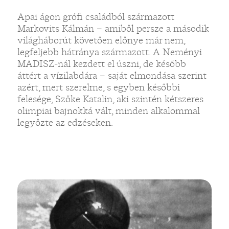
Apai ágon grófi családból származott
Markovits Kálmán – amiből persze a második
világháborút követően előnye már nem,
legfeljebb hátránya származott. A Neményi
MADISZ-nál kezdett el úszni, de később
áttért a vízilabdára – saját elmondása szerint
azért, mert szerelme, s egyben későbbi
felesége, Szőke Katalin, aki szintén kétszeres
olimpiai bajnokká vált, minden alkalommal
legyőzte az edzéseken.