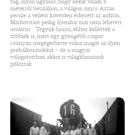
fog; olyan ugyanis, hogy nekik valaki 8
méterről betaláljon, a világon nincs. Aztán
persze a védést követően érkezett az indítás,
Markovitsot pedig ilyenkor már nem lehetett
utolérni… Tegyük hozzá, ehhez kellettek a
többiek is, mert egy gyengébb csapat
csúnyán megégethette volna magát az ilyen
próbálkozásokkal – de a magyar
válogatottban akkor is világklasszisok
pólóztak.