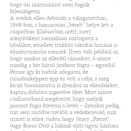
hogy úri származását nem fogják
felemlegetni.
A svédek ellen debütált a válogatottban,
1948-ban, s hamarosan „bérelt” helye lett a
csapatban. Elsősorban azért, mert
irányítóként zseniálisan osztogatta a
labdákat; emellett trükkös taktikai húzásai is
élményszámba mentek. Ilyen volt például az,
hogy amikor az ellenfél támadott, ő szinte
mindig a két hátsó játékost fogta – egyedül.
Persze így ki tudták adogatni, de
tulajdonképpen épp ez volt a célja, s még
kicsit bosszantotta is ilyenkor az ellenfeleket,
kapura dobásra ingerelve őket. Mert szinte
csalhatatlanul megérezte, hogy melyik
passzot fogja követni a lövés – ilyenkor pedig,
mit sem törődve tovább a védekezéssel, már
úszott is előre, tudva, hogy Jeney „Pierre”,
vagy Boros Ottó a hálónk előtt úgyis hárítani