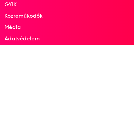
GYIK
Jeney László
Kanizsa Tivadar
Dr. Kárpáti György
Markovits Kálmán gróf
Közreműködők
Mayer Mihály
Pintér István
dr. Katona András
Média
Adatvédelem
1
férfi vízilabda
Facebook
Instagram
1962
1962
Lipcse
Német Demokratikus
Köztársaság
LEN Európa-bajnokság
Ambrus Miklós
dr. Bodnár András
Boros Ottó