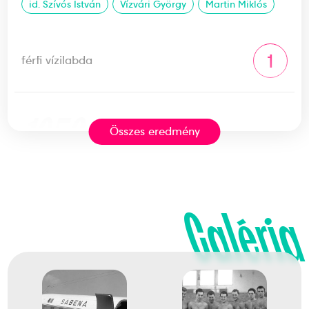
id. Szívós István
Vízvári György
Martin Miklós
1
férfi vízilabda
1956
1956. nov.
Összes eredmény
Melbourne
Ausztrália
Galéria
XVI. nyári olimpiai játékok
Bolvári Antal
Boros Ottó
Gyarmati Dezső
Hevesi István
Jeney László
Kanizsa Tivadar
Dr. Kárpáti György
Markovits Kálmán gróf