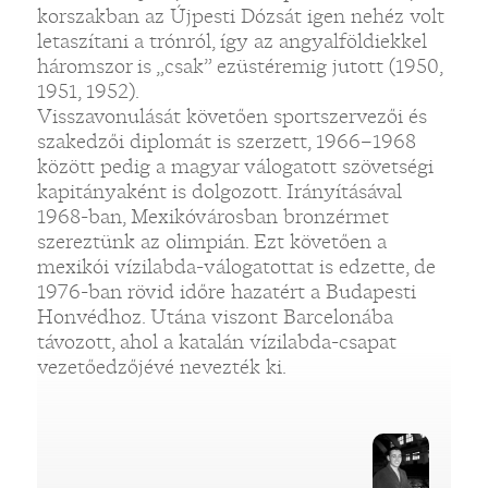
korszakban az Újpesti Dózsát igen nehéz volt
letaszítani a trónról, így az angyalföldiekkel
háromszor is „csak” ezüstéremig jutott (1950,
1951, 1952).
Visszavonulását követően sportszervezői és
szakedzői diplomát is szerzett, 1966–1968
között pedig a magyar válogatott szövetségi
kapitányaként is dolgozott. Irányításával
1968-ban, Mexikóvárosban bronzérmet
szereztünk az olimpián. Ezt követően a
mexikói vízilabda-válogatottat is edzette, de
1976-ban rövid időre hazatért a Budapesti
Honvédhoz. Utána viszont Barcelonába
távozott, ahol a katalán vízilabda-csapat
vezetőedzőjévé nevezték ki.