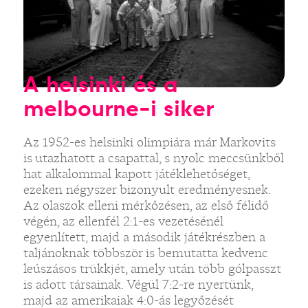
A helsinki és a
melbourne-i siker
Az 1952-es helsinki olimpiára már Markovits
is utazhatott a csapattal, s nyolc meccsünkből
hat alkalommal kapott játéklehetőséget,
ezeken négyszer bizonyult eredményesnek.
Az olaszok elleni mérkőzésen, az első félidő
végén, az ellenfél 2:1-es vezetésénél
egyenlített, majd a második játékrészben a
taljánoknak többször is bemutatta kedvenc
leúszásos trükkjét, amely után több gólpasszt
is adott társainak. Végül 7:2-re nyertünk,
majd az amerikaiak 4:0-ás legyőzését