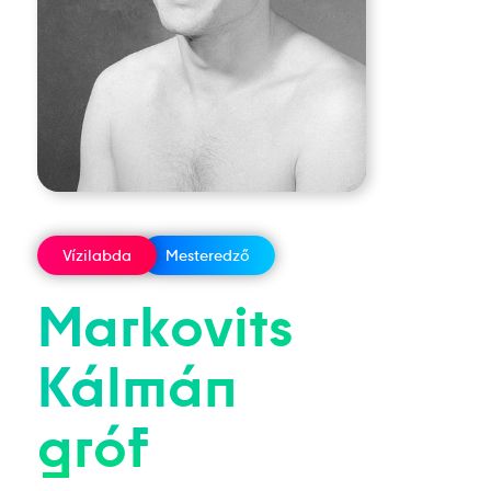
Vízilabda
Mesteredző
Markovits
Kálmán
gróf