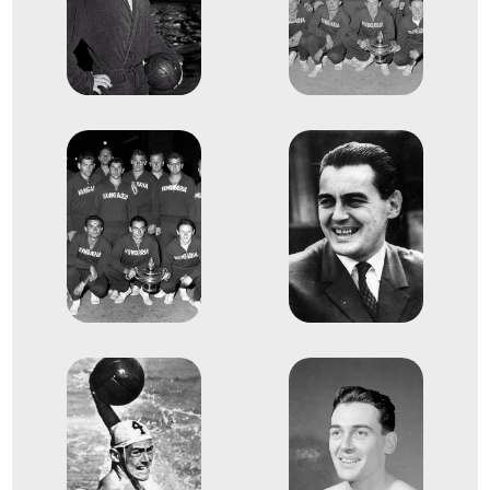
Dr. Kárpáti György
Markovits Kálmán gróf
Mayer Mihály
Rusorán Péter
dr. Katona András
dr. Konrád II. János
3
férfi vízilabda
1954
1954
Torino
Olaszország
LEN Európa-bajnokság
Bolvári Antal
Boros Ottó
Gyarmati Dezső