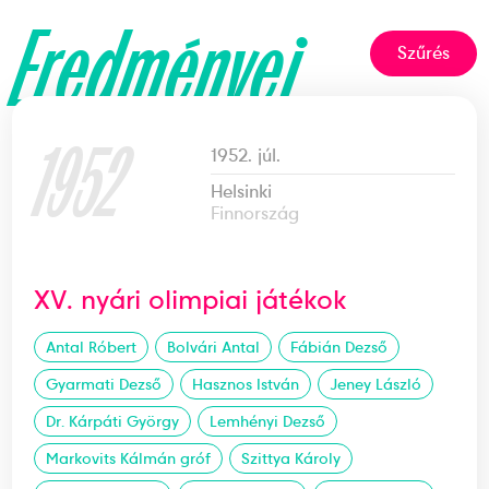
Eredményei
Szűrés
1952
1952. júl.
Helsinki
Finnország
XV. nyári olimpiai játékok
Antal Róbert
Bolvári Antal
Fábián Dezső
Gyarmati Dezső
Hasznos István
Jeney László
Dr. Kárpáti György
Lemhényi Dezső
Markovits Kálmán gróf
Szittya Károly