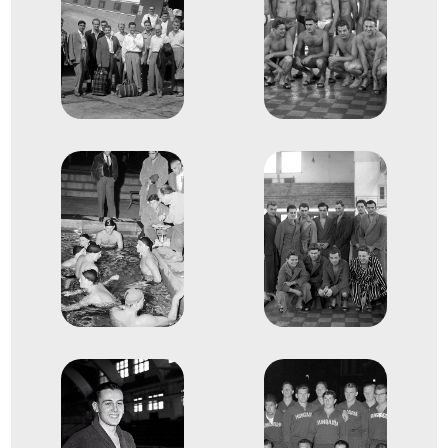
Mayer Mihály
id. Szívós István
Zádor Ervin
1
férfi vízilabda
1960
1960. aug.
Róma
Olaszország
XVII. nyári olimpiai játékok
dr. Bodnár András
Boros Ottó
Dömötör Zoltán
Felkai László
Gyarmati Dezső
Hevesi István
Jeney László
Kanizsa Tivadar