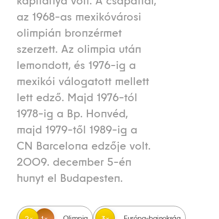
kapitánya volt. A csapattal,
az 1968-as mexikóvárosi
olimpián bronzérmet
szerzett. Az olimpia után
lemondott, és 1976-ig a
mexikói válogatott mellett
lett edző. Majd 1976-tól
1978-ig a Bp. Honvéd,
majd 1979-től 1989-ig a
CN Barcelona edzője volt.
2009. december 5-én
hunyt el Budapesten.
Olimpia
Európa-bajnokság
2
1
3