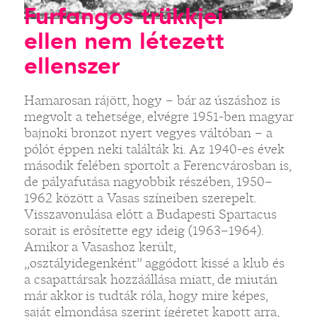
Furfangos trükkjei
ellen nem létezett
ellenszer
Hamarosan rájött, hogy – bár az úszáshoz is
megvolt a tehetsége, elvégre 1951-ben magyar
bajnoki bronzot nyert vegyes váltóban – a
pólót éppen neki találták ki. Az 1940-es évek
második felében sportolt a Ferencvárosban is,
de pályafutása nagyobbik részében, 1950–
1962 között a Vasas színeiben szerepelt.
Visszavonulása előtt a Budapesti Spartacus
sorait is erősítette egy ideig (1963–1964).
Amikor a Vasashoz került,
„osztályidegenként” aggódott kissé a klub és
a csapattársak hozzáállása miatt, de miután
már akkor is tudták róla, hogy mire képes,
saját elmondása szerint ígéretet kapott arra,