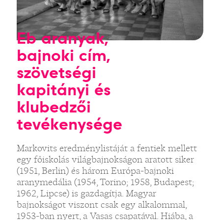
Eb aranyak,
bajnoki cím,
szövetségi
kapitányi és
klubedzői
tevékenysége
Markovits eredménylistáját a fentiek mellett
egy főiskolás világbajnokságon aratott siker
(1951, Berlin) és három Európa-bajnoki
aranymedália (1954, Torino; 1958, Budapest;
1962, Lipcse) is gazdagítja. Magyar
bajnokságot viszont csak egy alkalommal,
1953-ban nyert, a Vasas csapatával. Hiába, a