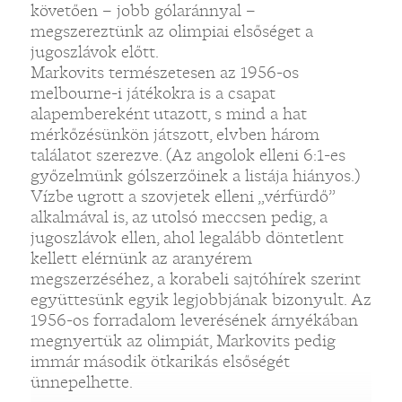
követően – jobb gólaránnyal –
megszereztünk az olimpiai elsőséget a
jugoszlávok előtt.
Markovits természetesen az 1956-os
melbourne-i játékokra is a csapat
alapembereként utazott, s mind a hat
mérkőzésünkön játszott, elvben három
találatot szerezve. (Az angolok elleni 6:1-es
győzelmünk gólszerzőinek a listája hiányos.)
Vízbe ugrott a szovjetek elleni „vérfürdő”
alkalmával is, az utolsó meccsen pedig, a
jugoszlávok ellen, ahol legalább döntetlent
kellett elérnünk az aranyérem
megszerzéséhez, a korabeli sajtóhírek szerint
együttesünk egyik legjobbjának bizonyult. Az
1956-os forradalom leverésének árnyékában
megnyertük az olimpiát, Markovits pedig
immár második ötkarikás elsőségét
ünnepelhette.