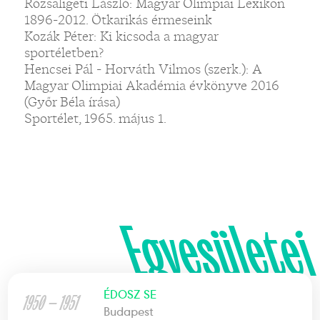
Rózsaligeti László: Magyar Olimpiai Lexikon
1896-2012. Ötkarikás érmeseink
Kozák Péter: Ki kicsoda a magyar
sportéletben?
Hencsei Pál - Horváth Vilmos (szerk.): A
Magyar Olimpiai Akadémia évkönyve 2016
(Győr Béla írása)
Sportélet, 1965. május 1.
Egyesületei
ÉDOSZ SE
1950 — 1951
Budapest