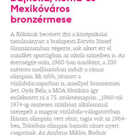
Mexikóváros
bronzérmese
A Rókának becézett ifjú a középiskolai
tanulmányait a budapesti Eötvös József
Gimnáziumban végezte, sok sikert ért el
mindkét sportágban az iskola színeiben is. Az
érettségije után, 1960-ban úszóként, a 200
méteres mellúszásban indult a római
olimpián. Mi több, játszott a
vízilabdacsapatban is, amellyel bronzérmes
lett. Győr Béla, a MOA főtitkára így
emlékezett rá a 75. születésnapján: „1960-tól
1974-ig összesen százhúsz alkalommal
szerepelt a magyar vízilabda-válogatottban.
Három olimpián vett részt, tagja volt az 1964-
ben, Tokióban olimpiai bajnoki címet nyert
csapatnak. Az Ambrus Miklós, Bodnár