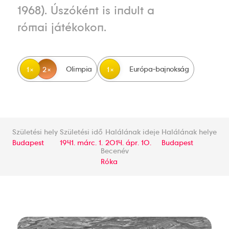
1968). Úszóként is indult a
római játékokon.
Olimpia
Európa-bajnokság
1
2
1
Születési hely
Születési idő
Halálának ideje
Halálának helye
Budapest
1941. márc. 1.
2014. ápr. 10.
Budapest
Becenév
Róka