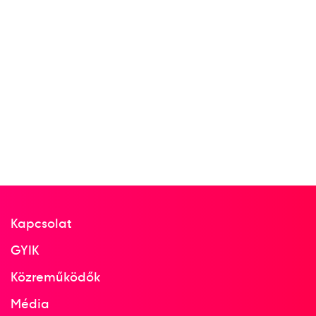
3
férfi vízilabda
1962
1962
Lipcse
Német Demokratikus
Köztársaság
LEN Európa-bajnokság
Kapcsolat
Ambrus Miklós
dr. Bodnár András
Boros Ottó
GYIK
Dömötör Zoltán
Felkai László
Gyarmati Dezső
Kanizsa Tivadar
Dr. Kárpáti György
Közreműködők
Markovits Kálmán gróf
Mayer Mihály
Média