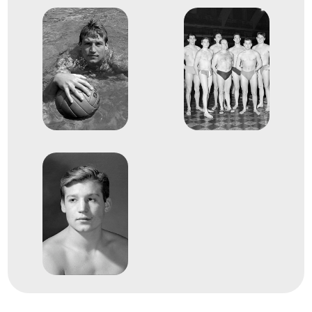
3
férfi vízilabda
1968
1968. okt.
Mexikóváros
Mexikó
XIX. nyári olimpiai játékok
dr. Bodnár András
Dömötör Zoltán
Felkai László
Mayer Mihály
Molnár Endre
Pócsik Dénes
Dr. Sárosi László
Dr. Steinmetz János
Dr. Szívós István Antal
dr. Konrád III. Ferenc
dr. Konrád II. János