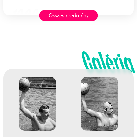
1960
1960. aug.
Összes eredmény
Róma
Olaszország
Galéria
XVII. nyári olimpiai játékok
dr. Bodnár András
Boros Ottó
Dömötör Zoltán
Felkai László
Gyarmati Dezső
Hevesi István
Jeney László
Kanizsa Tivadar
Dr. Kárpáti György
Markovits Kálmán gróf
Mayer Mihály
Rusorán Péter
dr. Katona András
dr. Konrád II. János