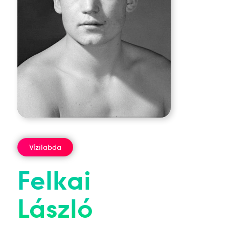
Vízilabda
Felkai
László