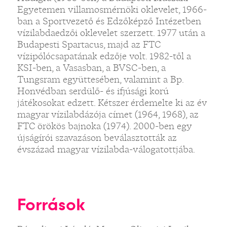
Egyetemen villamosmérnöki oklevelet, 1966-
ban a Sportvezető és Edzőképző Intézetben
vízilabdaedzői oklevelet szerzett. 1977 után a
Budapesti Spartacus, majd az FTC
vízipólócsapatának edzője volt. 1982-től a
KSI-ben, a Vasasban, a BVSC-ben, a
Tungsram együttesében, valamint a Bp.
Honvédban serdülő- és ifjúsági korú
játékosokat edzett. Kétszer érdemelte ki az év
magyar vízilabdázója címet (1964, 1968), az
FTC örökös bajnoka (1974). 2000-ben egy
újságírói szavazáson beválasztották az
évszázad magyar vízilabda-válogatottjába.
Források