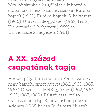
Mexikóvárosban 24 góllal járult hozzá a
csapat sikeréhez. Vízilabdázásban Európa-
bajnok (1962), Európa-bajnoki 5. helyezett
(1966), Universiade-győztes (1963, 1965),
Universiade 2. helyezett (1959) és
Universiade 3. helyezett (1961).”
A XX. század
csapatának tagja
Hosszú pályafutása során a Ferencvárossal
négy bajnoki címet nyert (1962, 1963, 1965,
1968). Ötször lett MNK-győztes (1962, 1964,
1965, 1967, 1969). Pályafutása utolsó
szakaszában a Bp. Spartacusban pólózott.
Addigra (1965-ben) a Budapesti Műszaki