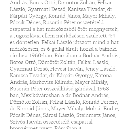
András, Boros Ottó, Dömötör Zoltán, Felkai
László, Gyarmati Dezső, Kanizsa Tivadar, dr.
Kárpáti György, Konrád János, Mayer Mihály,
Pócsik Dénes, Rusorán Péter összetételű
csapattal a hat mérkőzésből ötöt megnyertek,
a Jugoszlávia elleni mérkőzésen született 4:4-
es döntetlen. Felkai László játszott mind a hat
mérkőzésen, és 6 góllal járult hozzá a bajnoki
címhez. 1960-ban, Rómában a Bodnár András,
Boros Ottó, Dömötör Zoltán, Felkai László,
Gyarmati Dezső, Hevesi István, Jeney László,
Kanizsa Tivadar, dr. Kárpáti György, Katona
András, Markovits Kálmán, Mayer Mihály,
Rusorán Péter összeállítású gárdával, 1968-
ban, Mexikóvárosban a dr. Bodnár András,
Dömötör Zoltán, Felkai László, Konrád Ferenc,
dr. Konrád János, Mayer Mihály, Molnár Endre,
Pócsik Dénes, Sárosi László, Steinmetz János,
Szívós István összetételű csapattal
bronzérmet nyert. Rómában 4,