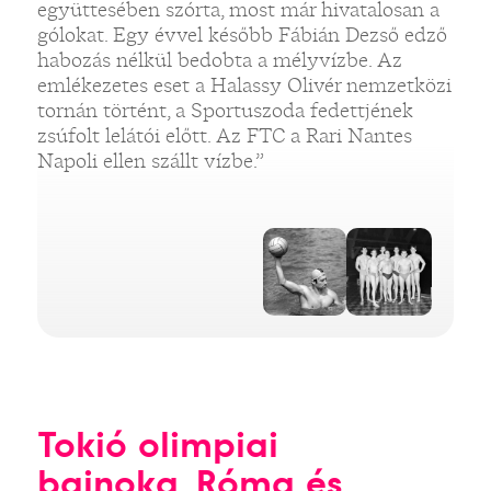
együttesében szórta, most már hivatalosan a
gólokat. Egy évvel később Fábián Dezső edző
habozás nélkül bedobta a mélyvízbe. Az
emlékezetes eset a Halassy Olivér nemzetközi
tornán történt, a Sportuszoda fedettjének
zsúfolt lelátói előtt. Az FTC a Rari Nantes
Napoli ellen szállt vízbe.”
Tokió olimpiai
bajnoka, Róma és