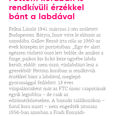
rendkívüli érzékkel
bánt a labdával
Felkai László 1941. március 1-jén született
Budapesten. Bátyja, Imre vitte le először az
uszodába. Gallov Rezső írta róla az 1960-as
évek közepén írt portréjában: „Egy év alatt
egészen tűrhető úszó lett belőle, de amikor a
fürge, pajkos kis fickó keze ügyébe labda
került, eldőlt: nem úszó, vízilabdázó lesz a
gyerekből! Pöttöm korában is rendkívüli
érzékkel bánt a labdával, meglepő
gyorsasággal fejlődött. 13 éves
vízipalántaként már az FTC újonc csapatának
egyik legjobbja – de csak az
edzőmérkőzéseken. A bajnoki találkozókon –
fiatal kora miatt – nem engedték játszani.
1956-ban azonban a Fradi Komjádi-