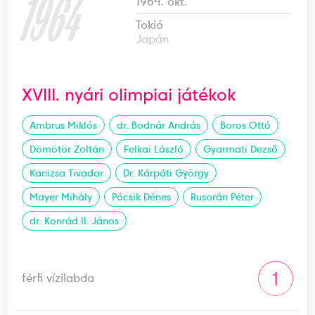
1964
1964. okt.
Tokió
Japán
XVIII. nyári olimpiai játékok
Ambrus Miklós
dr. Bodnár András
Boros Ottó
Dömötör Zoltán
Felkai László
Gyarmati Dezső
Kanizsa Tivadar
Dr. Kárpáti György
Mayer Mihály
Pócsik Dénes
Rusorán Péter
dr. Konrád II. János
1
férfi vízilabda