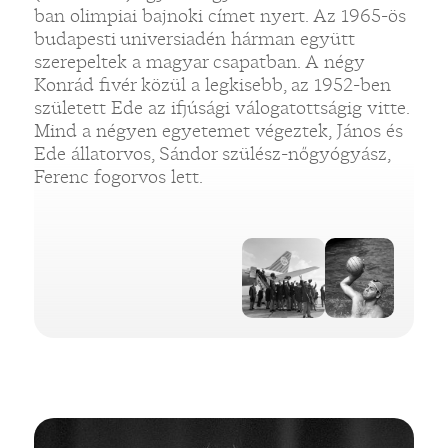
ban olimpiai bajnoki címet nyert. Az 1965-ös
budapesti universiadén hárman együtt
szerepeltek a magyar csapatban. A négy
Konrád fivér közül a legkisebb, az 1952-ben
született Ede az ifjúsági válogatottságig vitte.
Mind a négyen egyetemet végeztek, János és
Ede állatorvos, Sándor szülész-nőgyógyász,
Ferenc fogorvos lett.