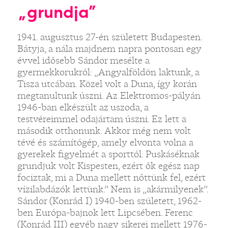
„grundja”
1941. augusztus 27-én született Budapesten.
Bátyja, a nála majdnem napra pontosan egy
évvel idősebb Sándor mesélte a
gyermekkorukról: „Angyalföldön laktunk, a
Tisza utcában. Közel volt a Duna, így korán
megtanultunk úszni. Az Elektromos-pályán
1946-ban elkészült az uszoda, a
testvéreimmel odajártam úszni. Ez lett a
második otthonunk. Akkor még nem volt
tévé és számítógép, amely elvonta volna a
gyerekek figyelmét a sporttól. Puskáséknak
grundjuk volt Kispesten, ezért ők egész nap
fociztak, mi a Duna mellett nőttünk fel, ezért
vízilabdázók lettünk.” Nem is „akármilyenek”.
Sándor (Konrád I) 1940-ben született, 1962-
ben Európa-bajnok lett Lipcsében. Ferenc
(Konrád III) egyéb nagy sikerei mellett 1976-