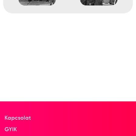
1962
Lipcse
Német Demokratikus
Köztársaság
LEN Európa-bajnokság
Ambrus Miklós
dr. Bodnár András
Boros Ottó
Dömötör Zoltán
Felkai László
Gyarmati Dezső
Kanizsa Tivadar
Dr. Kárpáti György
Markovits Kálmán gróf
Mayer Mihály
Pócsik Dénes
dr. Katona András
dr. Konrád II. János
Kapcsolat
GYIK
1
férfi vízilabda