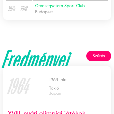
Orvosegyetem Sport Club
1975 — 1976
Budapest
Eredményei
Szűrés
1964
1964. okt.
Tokió
Japán
XVIII. nyári olimpiai játékok