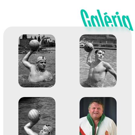
Galéria
XVII. nyári olimpiai játékok
dr. Bodnár András
Boros Ottó
Dömötör Zoltán
Felkai László
Gyarmati Dezső
Hevesi István
Jeney László
Kanizsa Tivadar
Dr. Kárpáti György
Markovits Kálmán gróf
Mayer Mihály
Rusorán Péter
dr. Katona András
dr. Konrád II. János
3
férfi vízilabda
1968
1968. okt.