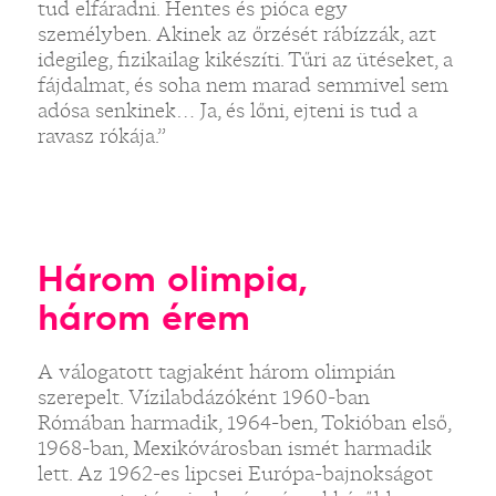
tud elfáradni. Hentes és pióca egy
személyben. Akinek az őrzését rábízzák, azt
idegileg, fizikailag kikészíti. Tűri az ütéseket, a
fájdalmat, és soha nem marad semmivel sem
adósa senkinek… Ja, és lőni, ejteni is tud a
ravasz rókája.”
Három olimpia,
három érem
A válogatott tagjaként három olimpián
szerepelt. Vízilabdázóként 1960-ban
Rómában harmadik, 1964-ben, Tokióban első,
1968-ban, Mexikóvárosban ismét harmadik
lett. Az 1962-es lipcsei Európa-bajnokságot