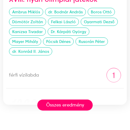
Ambrus Miklós
dr. Bodnár András
Boros Ottó
Dömötör Zoltán
Felkai László
Gyarmati Dezső
Kanizsa Tivadar
Dr. Kárpáti György
Mayer Mihály
Pócsik Dénes
Rusorán Péter
dr. Konrád II. János
1
férfi vízilabda
1960
1960. aug.
Összes eredmény
Róma
Olaszország