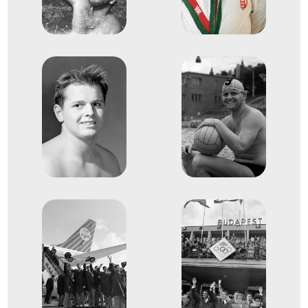
Mexikóváros
Mexikó
XIX. nyári olimpiai játékok
dr. Bodnár András
Dömötör Zoltán
Felkai László
Mayer Mihály
Molnár Endre
Pócsik Dénes
Dr. Sárosi László
Dr. Steinmetz János
Dr. Szívós István Antal
dr. Konrád III. Ferenc
dr. Konrád II. János
3
férfi vízilabda
1962