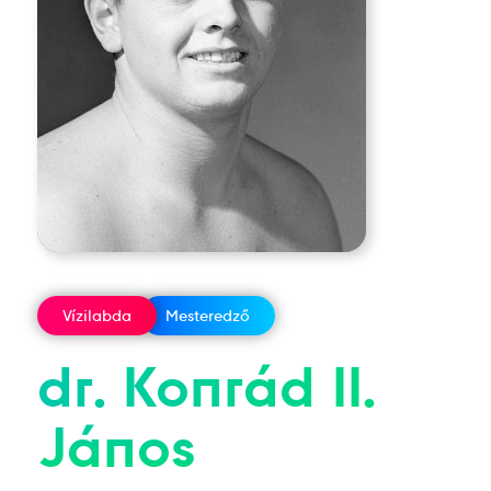
Vízilabda
Mesteredző
dr.
Konrád II.
János