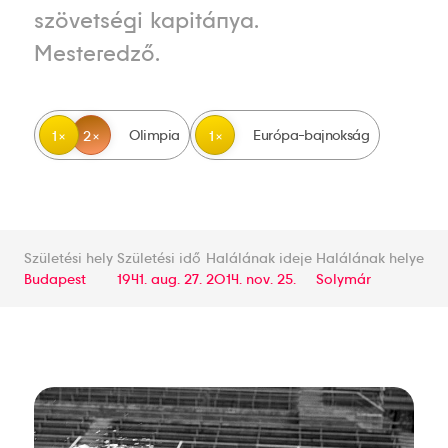
szövetségi kapitánya.
Mesteredző.
Olimpia
Európa-bajnokság
1
2
1
Születési hely
Születési idő
Halálának ideje
Halálának helye
Budapest
1941. aug. 27.
2014. nov. 25.
Solymár