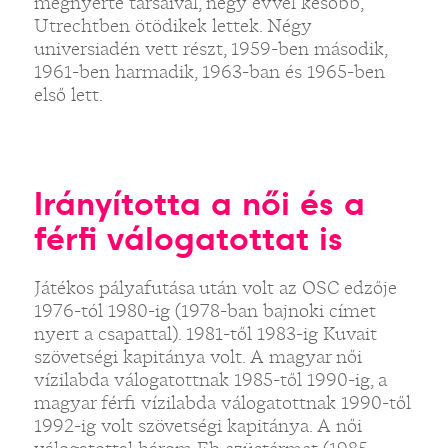
megnyerte társaival, négy évvel később,
Utrechtben ötödikek lettek. Négy
universiadén vett részt, 1959-ben második,
1961-ben harmadik, 1963-ban és 1965-ben
első lett.
Irányította a női és a
férfi válogatottat is
Játékos pályafutása után volt az OSC edzője
1976-tól 1980-ig (1978-ban bajnoki címet
nyert a csapattal). 1981-től 1983-ig Kuvait
szövetségi kapitánya volt. A magyar női
vízilabda válogatottnak 1985-től 1990-ig, a
magyar férfi vízilabda válogatottnak 1990-től
1992-ig volt szövetségi kapitánya. A női