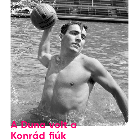
A Duna volt a
Konrád fiúk