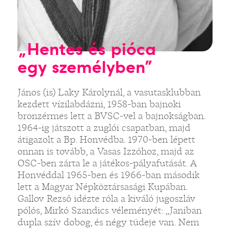
„Hentes és pióca
egy személyben”
János (is) Laky Károlynál, a vasutasklubban
kezdett vízilabdázni, 1958-ban bajnoki
bronzérmes lett a BVSC-vel a bajnokságban.
1964-ig játszott a zuglói csapatban, majd
átigazolt a Bp. Honvédba. 1970-ben lépett
onnan is tovább, a Vasas Izzóhoz, majd az
OSC-ben zárta le a játékos-pályafutását. A
Honvéddal 1965-ben és 1966-ban második
lett a Magyar Népköztársasági Kupában.
Gallov Rezső idézte róla a kiváló jugoszláv
pólós, Mirkó Szandics véleményét: „Janiban
dupla szív dobog, és négy tüdeje van. Nem