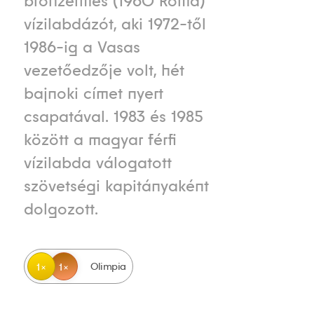
bronzérmes (1960 Róma)
vízilabdázót, aki 1972-től
1986-ig a Vasas
vezetőedzője volt, hét
bajnoki címet nyert
csapatával. 1983 és 1985
között a magyar férfi
vízilabda válogatott
szövetségi kapitányaként
dolgozott.
Olimpia
1
1