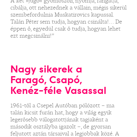
A két »jugó« gyömöszöli, nyomja, rángatja,
cibálja, ott nehezednek a vállain, mégis sikerül
szembefordulnia Muskatirovics kapussal.
Talán Péter sem tudja, hogyan csinálta!… De
éppen ő, egyedül csak ő tudja, hogyan lehet
ezt megcsinálni!”
Nagy sikerek a
Faragó, Csapó,
Kenéz-féle Vasassal
1961-től a Csepel Autóban pólózott – ma
talán kicsit furán hat, hogy a világ egyik
legerősebb válogatottjának tagjaként a
második osztályba igazolt –, de gyorsan
feljutott aztán társaival a legjobbak közé. A