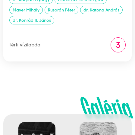
Mayer Mihály
Rusorán Péter
dr. Katona András
dr. Konrád II. János
3
férfi vízilabda
Galéria