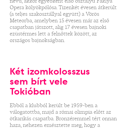
nevű, akkor egyébként első osztályú Fáklya
Opera kölyökpólósa. Tizenkét évesen átkerült
(a teljes szakosztállyal együtt) a Vörös
Meteorba, amelyben 15 évesen már az első
csapatban játszott, alig 17 évesen bajnoki
ezüstérmes lett a felnőttek között, az
országos bajnokságban.
Két izomkolosszus
sem bírt vele
Tokióban
Ebből a klubból került be 1959-ben a
válogatottba, majd a római olimpia előtt az
ötkarikás csapatba. Bronzéremmel tért onnan
haza, nehezen emésztette meg, hogy a