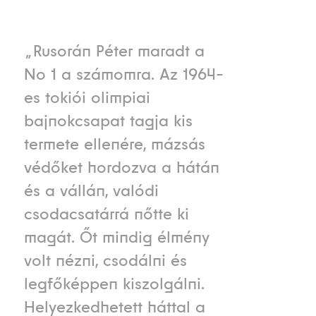
„Rusorán Péter maradt a
No 1 a számomra. Az 1964-
es tokiói olimpiai
bajnokcsapat tagja kis
termete ellenére, mázsás
védőket hordozva a hátán
és a vállán, valódi
csodacsatárrá nőtte ki
magát. Őt mindig élmény
volt nézni, csodálni és
legfőképpen kiszolgálni.
Helyezkedhetett háttal a