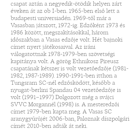
csapat aztán a negyedik-ötödik helyen zárt
éveken át az ob I-ben. 1965-ben első lett a
budapesti universiadén. 1969-től már a
Vasasban játszott, 1972-ig. Edzőként 1973 és
1986 között, megszakításokkal, három
időszakban a Vasas edzője volt. Hét bajnoki
címet nyert játékosaival. Az iráni
válogatottnak 1978-1979-ben szövetségi
kapitánya volt. A görög Ethnikosz Pireusz
csapatának kétszer is volt vezetőedzője (1981-
1982, 1987-1989). 1990-1991-ben itthon a
Tungsram SC-nél edzősködött, később a
nyugat-berlini Spandau 04 vezetőedzője is
volt (1991–1997) Dolgozott még a svájci
SVVC Morgannél (1998) is. A mesteredzői
címet 1979-ben kapta meg. A Vasas SC
aranygyűrűjét 2006-ban, Paloznak díszpolgári
címét 2010-ben adták át neki.