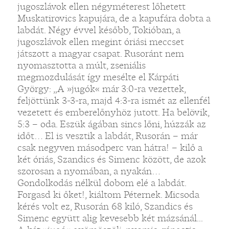
jugoszlávok ellen négyméterest lőhetett
Muskatirovics kapujára, de a kapufára dobta a
labdát. Négy évvel később, Tokióban, a
jugoszlávok ellen megint óriási meccset
játszott a magyar csapat. Rusoránt nem
nyomasztotta a múlt, zseniális
megmozdulását így mesélte el Kárpáti
György: „A »jugók« már 3:0-ra vezettek,
feljöttünk 3-3-ra, majd 4:3-ra ismét az ellenfél
vezetett és emberelőnyhöz jutott. Ha belövik,
5:3 – oda. Eszük ágában sincs lőni, húzzák az
időt… El is vesztik a labdát, Rusorán – már
csak negyven másodperc van hátra! – kilő a
két óriás, Szandics és Simenc között, de azok
szorosan a nyomában, a nyakán…
Gondolkodás nélkül dobom elé a labdát.
Forgasd ki őket!, kiáltom Péternek. Micsoda
kérés volt ez, Rusorán 68 kiló, Szandics és
Simenc együtt alig kevesebb két mázsánál...