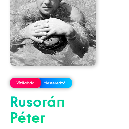
Vízilabda
Mesteredző
Rusorán
Péter