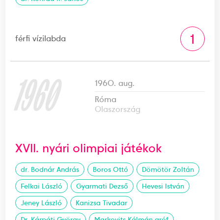
1
férfi vízilabda
1960
1960. aug.
Róma
Olaszország
XVII. nyári olimpiai játékok
dr. Bodnár András
Boros Ottó
Dömötör Zoltán
Felkai László
Gyarmati Dezső
Hevesi István
Jeney László
Kanizsa Tivadar
Dr. Kárpáti György
Markovits Kálmán gróf