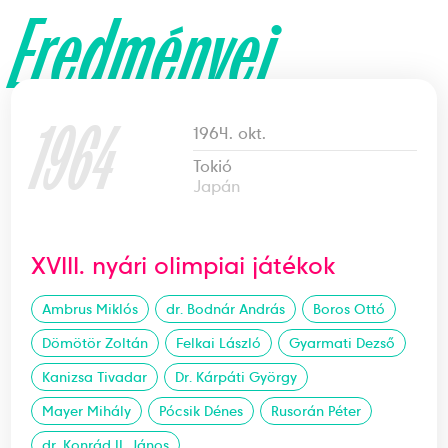
Eredményei
1964
1964. okt.
Tokió
Japán
XVIII. nyári olimpiai játékok
Ambrus Miklós
dr. Bodnár András
Boros Ottó
Dömötör Zoltán
Felkai László
Gyarmati Dezső
Kanizsa Tivadar
Dr. Kárpáti György
Mayer Mihály
Pócsik Dénes
Rusorán Péter
dr. Konrád II. János