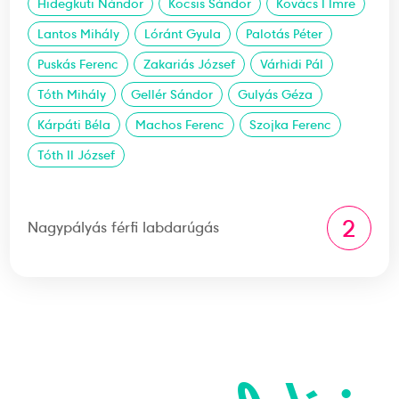
Hidegkuti Nándor
Kocsis Sándor
Kovács I Imre
Lantos Mihály
Lóránt Gyula
Palotás Péter
Puskás Ferenc
Zakariás József
Várhidi Pál
Tóth Mihály
Gellér Sándor
Gulyás Géza
Kárpáti Béla
Machos Ferenc
Szojka Ferenc
Tóth II József
2
Nagypályás férfi labdarúgás