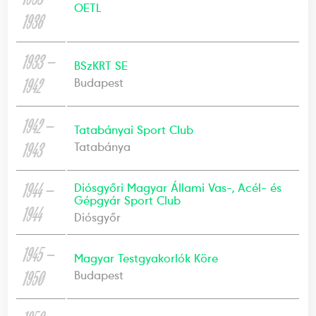
OETL
1936
1933 —
BSzKRT SE
1942
Budapest
1942 —
Tatabányai Sport Club
1943
Tatabánya
1944 —
Diósgyőri Magyar Állami Vas-, Acél- és
Gépgyár Sport Club
1944
Diósgyőr
1945 —
Magyar Testgyakorlók Köre
1950
Budapest