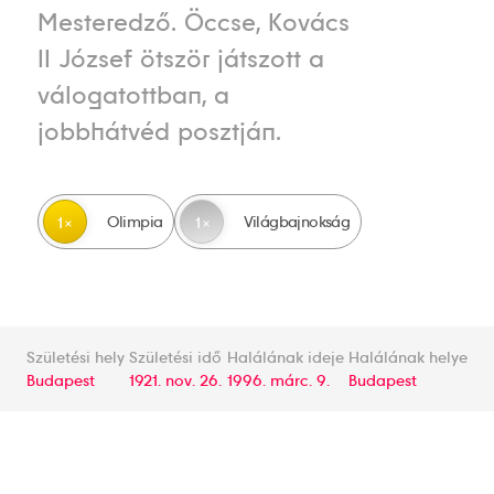
Mesteredző. Öccse, Kovács
II József ötször játszott a
válogatottban, a
jobbhátvéd posztján.
Olimpia
Világbajnokság
1
1
Születési hely
Születési idő
Halálának ideje
Halálának helye
Budapest
1921. nov. 26.
1996. márc. 9.
Budapest