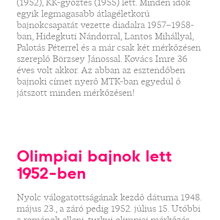
(1952), KK-győztes (1955) lett. Minden idők
egyik legmagasabb átlagéletkorú
bajnokcsapatát vezette diadalra 1957–1958-
ban, Hidegkuti Nándorral, Lantos Mihállyal,
Palotás Péterrel és a már csak két mérkőzésen
szereplő Börzsey Jánossal. Kovács Imre 36
éves volt akkor. Az abban az esztendőben
bajnoki címet nyerő MTK-ban egyedül ő
játszott minden mérkőzésen!
Olimpiai bajnok lett
1952-ben
Nyolc válogatottságának kezdő dátuma 1948.
május 23., a záró pedig 1952. július 15. Utóbbi
a románok elleni, turkui olimpiai mérkőzés