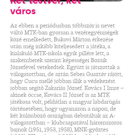
Két testvér, két
város
Az ebben a periódusban többször is nevet
váltó MTK-ban gyorsan a vezéregyéniségek
közé emelkedett, Bukovi Márton érkezése
után még inkább kiteljesedett a játéka, a
kialakuló MTK-iskola egyik pillére lett, a
szakemberek szerint képességei Bozsik
Józsefével vetekedtek. Együtt is játszottak a
válogatottban, de aztán Sebes Gusztáv rájött,
hogy Cucu mellé jobban illik a védekezést
jobban segítő Zakariás József. Kovács I Imre –
akinek öccse, Kovács II József is az MTK
játékosa volt, példátlan a magyar labdarúgás
történetében, hogy ugyanazon a napon, de
két különböző országban debütáltak az A-
válogatottban – klubcsapatával háromszoros
bajnok (1951, 1953, 1958), MNK-győztes