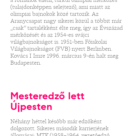
(tulajdonképpen selejtező), ami miatt az
olimpiai bajnokok közé tartozik. Az
Aranycsapat nagy sikerei közül a többit már
„csak” tartalékként élte meg, így az Évszázad
mérkőzését és az 1954-es svájci
világbajnokságot is. 1951-ben Főiskolai
Világbajnokságot (FVB) nyert Berlinben.
Kovács I Imre 1996. március 9-én halt meg
Budapesten.
Mesteredző lett
Újpesten
Néhány héttel később már edzőként
dolgozott. Sikeres második karrierjének
állomásai: MTK (1958–1964, vezetőedző