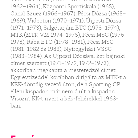
1962–1964), Központi Sportiskola (1965),
Canal Szuez (1966–1967), Pécsi Dózsa (1968–
1969), Videoton (1970–1971), Újpesti Dózsa
(1971–1973), Salgótarjáni BTC (1973–1974),
MTK (MTK-VM 1974–1975), Pécsi MSC (1976–
1978), Rába ETO (1978–1981), Pécsi MSC
(1981–1982 és 1983), Nyíregyházi VSSC
(1983–1984). Az Újpesti Dózsával két bajnoki
címet szerzett (1971–1972, 1972–1973),
akkoriban megkapta a mesteredzői címet.
Egy évtizeddel korábban dirigálta az MTK-t a
KEK-döntőig vezető úton, de a Sporting CP
elleni kispadon már nem ő ült a kispadon.
Visoznt KK-t nyert a kék-fehérekkel 1963-
ban.