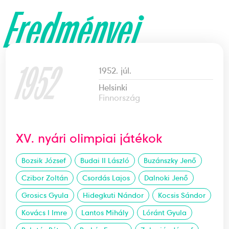
Eredményei
1952
1952. júl.
Helsinki
Finnország
XV. nyári olimpiai játékok
Bozsik József
Budai II László
Buzánszky Jenő
Czibor Zoltán
Csordás Lajos
Dalnoki Jenő
Grosics Gyula
Hidegkuti Nándor
Kocsis Sándor
Kovács I Imre
Lantos Mihály
Lóránt Gyula