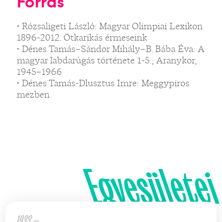
Forrás
• Rózsaligeti László: Magyar Olimpiai Lexikon
1896-2012. Ötkarikás érmeseink
• Dénes Tamás–Sándor Mihály–B. Bába Éva: A
magyar labdarúgás története 1-5.; Aranykor,
1945–1966
• Dénes Tamás-Dlusztus Imre: Meggypiros
mezben
Egyesületei
1933 —