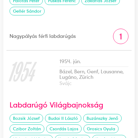
Palotás Péter
Puskás Ferenc
Zakariás József
Gellér Sándor
1
Nagypályás férfi labdarúgás
1954
1954. jún.
Bázel, Bern, Genf, Lausanne,
Lugáno, Zürich
Svájc
Labdarúgó Világbajnokság
Bozsik József
Budai II László
Buzánszky Jenő
Czibor Zoltán
Csordás Lajos
Grosics Gyula