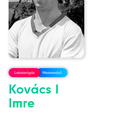
Labdarúgás
Mesteredző
Kovács I
Imre