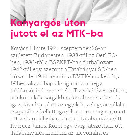
Kanyargós úton
jutott el az MTK-ba
Kovács I Imre 1921. szeptember 26-án
született Budapesten. 1933-tól az Oetl FC-
ben, 1936-tól a BSZKRT-ban futballozott.
1942-től egy szezont a Tatabányai SC-ben
húzott le. 1944 nyarán a DVTK-hoz került, a
félbeszakadt bajnokság mind a négy
találkozóján bevetették. „Tizenkétéves voltam,
amikor a kék-sárgákhoz kerültem s a kettős
igazolás ideje alatt az egyik közeli gyárvállalat
csapatához kellett igazoltatnom magam, mert
ott voltam állásban. Onnan Tatabányára vitt
Kutrucz János. Közel egy évig játszottam ott.
Tatabányáról mentem az arcvonalra és