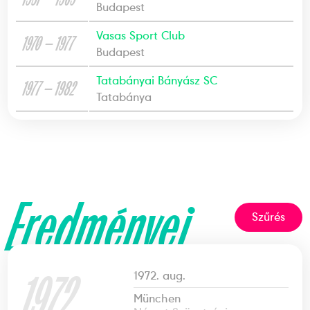
Budapest
Vasas Sport Club
1970 — 1977
Budapest
Tatabányai Bányász SC
1977 — 1982
Tatabánya
Eredményei
Szűrés
1972
1972. aug.
München