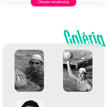
1973
Összes eredmény
Belgrád
Jugoszlávia
Galéria
FINA Világbajnokság
dr. Bodnár András
dr. Csapó Gábor
Cservenyák Tibor
Dr. Faragó Tamás
Görgényi István
Kásás Zoltán
Molnár Endre
Dr. Sárosi László
Dr. Szívós István Antal
dr. Konrád III. Ferenc
Balla Balázs
1
férfi vízilabda