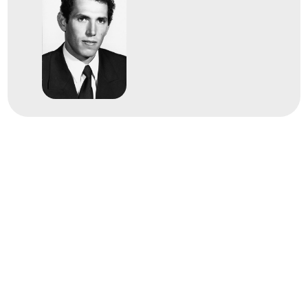
1975
1975
Cali
Kolumbia
FINA Világbajnokság
dr. Bodnár András
dr. Csapó Gábor
Cservenyák Tibor
Dr. Faragó Tamás
Görgényi István
Dr. Horkai György
Dr. Magas István
Molnár Endre
Dr. Sárosi László
Dr. Szívós István Antal
dr. Konrád III. Ferenc