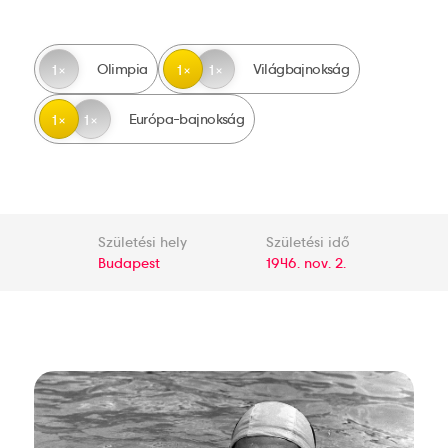
Olimpia
Világbajnokság
1
1
1
Európa-bajnokság
1
1
Születési hely
Születési idő
Budapest
1946. nov. 2.