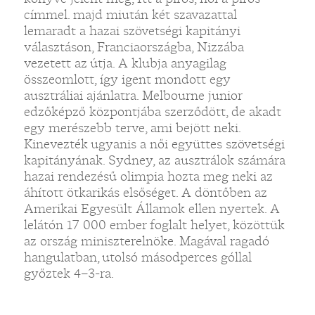
címmel. majd miután két szavazattal
lemaradt a hazai szövetségi kapitányi
választáson, Franciaországba, Nizzába
vezetett az útja. A klubja anyagilag
összeomlott, így igent mondott egy
ausztráliai ajánlatra. Melbourne junior
edzőképző központjába szerződött, de akadt
egy merészebb terve, ami bejött neki.
Kinevezték ugyanis a női együttes szövetségi
kapitányának. Sydney, az ausztrálok számára
hazai rendezésű olimpia hozta meg neki az
áhított ötkarikás elsőséget. A döntőben az
Amerikai Egyesült Államok ellen nyertek. A
lelátón 17 000 ember foglalt helyet, közöttük
az ország miniszterelnöke. Magával ragadó
hangulatban, utolsó másodperces góllal
győztek 4–3-ra.