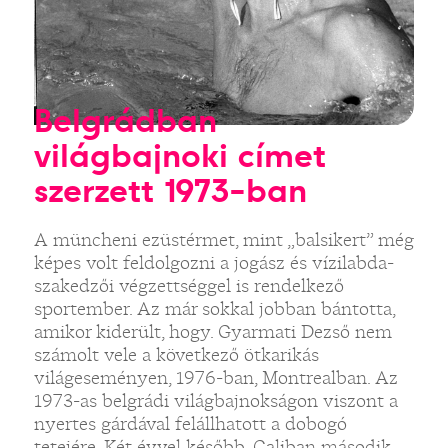
Belgrádban
világbajnoki címet
szerzett 1973-ban
A müncheni ezüstérmet, mint „balsikert” még
képes volt feldolgozni a jogász és vízilabda-
szakedzői végzettséggel is rendelkező
sportember. Az már sokkal jobban bántotta,
amikor kiderült, hogy. Gyarmati Dezső nem
számolt vele a következő ötkarikás
világeseményen, 1976-ban, Montrealban. Az
1973-as belgrádi világbajnokságon viszont a
nyertes gárdával felállhatott a dobogó
tetejére. Két évvel később, Caliban második