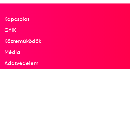
2
férfi vízilabda
Kapcsolat
1974
1974
GYIK
Bécs
Közreműködők
Ausztria
Média
Adatvédelem
LEN Európa-bajnokság
Facebook
dr. Bodnár András
dr. Csapó Gábor
Instagram
Cservenyák Tibor
Dr. Faragó Tamás
Görgényi István
Dr. Horkai György
Kásás Zoltán
Molnár Endre
Dr. Sárosi László
Dr. Szívós István Antal
dr. Konrád III. Ferenc