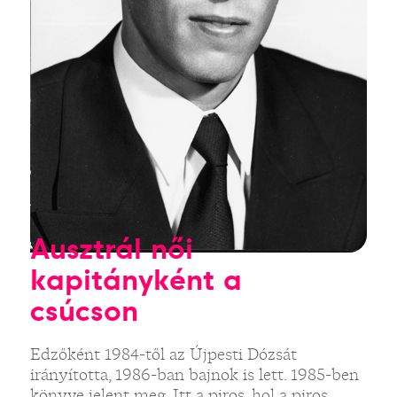
Ausztrál női
kapitányként a
csúcson
Edzőként 1984-től az Újpesti Dózsát
irányította, 1986-ban bajnok is lett. 1985-ben
könyve jelent meg, Itt a piros, hol a piros