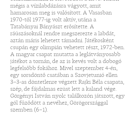
mégis a vízilabdázásra vágyott, amit
hamarosan meg is valósított. A Vasasban
1970-től 1977-ig volt aktív, utána a
Tatabányai Bányászt erősítette. A
ráúszásoknál rendre megszerezte a labdát,
aztán máris lehetett támadni. Játékosként
csupán egy olimpián vehetett részt, 1972-ben.
A magyar csapat mutatta a leglátványosabb
játékot a tornán, de az is kevés volt a dobogó
legfelsőbb fokához. Mivel szeptember 4-én,
egy sorsdöntő csatában a Szovjetunió ellen
3–3-as döntetlenre végzett Rajki Béla csapata,
szép, de fájdalmas ezüst lett a kaland vége.
Görgényi István nyolc találkozón játszott, egy
gól fűződött a nevéhez, Görögországgal
szemben (6–1).