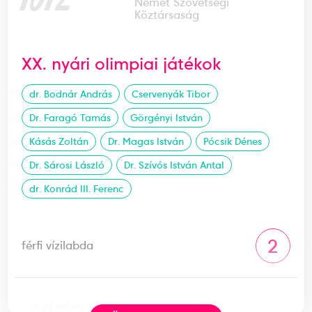
Német Szövetségi
Köztársaság
XX. nyári olimpiai játékok
dr. Bodnár András
Cservenyák Tibor
Dr. Faragó Tamás
Görgényi István
Kásás Zoltán
Dr. Magas István
Pócsik Dénes
Dr. Sárosi László
Dr. Szívós István Antal
dr. Konrád III. Ferenc
2
férfi vízilabda
1973