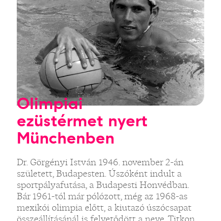
Olimpiai
ezüstérmet nyert
Münchenben
Dr. Görgényi István 1946. november 2-án
született, Budapesten. Úszóként indult a
sportpályafutása, a Budapesti Honvédban.
Bár 1961-tól már pólózott, még az 1968-as
mexikói olimpia előtt, a kiutazó úszócsapat
összeállításánál is felvetődött a neve. Titkon