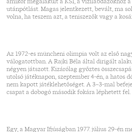
amikor megalakult a KSI, a vízilabdázókhoz a
utánpótlást. Magas jelentkezett, bevált, ma so
volna, ha teszem azt, a teniszezők vagy a kos
Az 1972-es müncheni olimpia volt az első nagy
válogatottban. A Rajki Béla által dirigált al
négyen játszott. Kizárólag győztes összecsapá
utolsó játéknapon, szeptember 4-én, a hatos d
nem kapott játéklehetőséget. A 3–3-mal befe
csapat a dobogó második fokára léphetett fel.
Egy, a Magyar Ifjúságban 1977. július 29-én me