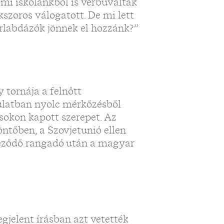
 mi iskolánkból is verbuváltak
kszoros válogatott. De mi lett
árlabdázók jönnek el hozzánk?”
 tornája a felnőtt
akulatban nyolc mérkőzésből
sokon kapott szerepet. Az
öntőben, a Szovjetunió ellen
jeződő rangadó után a magyar
gjelent írásban azt vetették