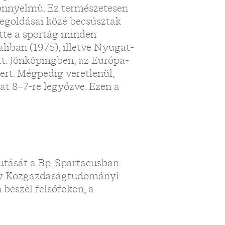
könnyelmű. Ez természetesen
megoldásai közé becsúsztak
ette a sportág minden
aliban (1975), illetve Nyugat-
tt. Jönköpingben, az Európa-
rt. Mégpedig veretlenül,
at 8–7-re legyőzve. Ezen a
futását a Bp. Spartacusban
oly Közgazdaságtudományi
beszél felsőfokon, a