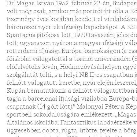
Dr. Magas István 1952. február 22-én, Budapest
volt még csak, amikor már portrét írt róla a K
tizennégy éves korában kezdett el vízilabdázni
háromszor nyertek ifjúsági bajnokságot. A KSI
Spartacus játékosa lett. 1970 tavaszán, jeles ére
tett; ugyanezen nyáron a magyar ifjúsági válog
rotterdami ifjúsági Európa-bajnokságon (a csapat
főiskolai válogatottal a torinói universiadén (3
előfelvételis lévén, Hódmezővásárhelyen egyé
szolgálatát tölti, s a helyi NB II-es csapatban j
felnőtt válogatott keretbe, nyár elején leszer
Kupán bemutatkozik a felnőtt válogatottban i
tagja a barcelonai ifjúsági vízilabda Európa
csapatnak (14 gólt lőtt).” Malonyai Péter a K
sportbeli sokoldalúságára emlékezett: „Magas
általános iskolába. Fantasztikus labdaérzéke 
ügyesebben dobta, rúgta, ütötte, fejelte a bőr