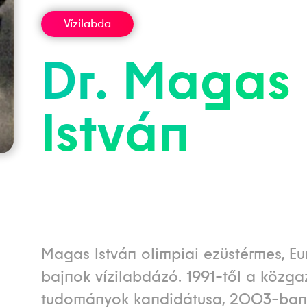
Vízilabda
Dr.
Magas
István
Magas István olimpiai ezüstérmes, E
bajnok vízilabdázó. 1991-től a közg
tudományok kandidátusa, 2003-ban h