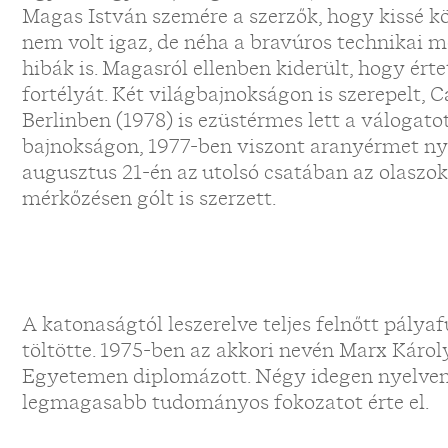
Magas István szemére a szerzők, hogy kissé 
nem volt igaz, de néha a bravúros technikai 
hibák is. Magasról ellenben kiderült, hogy ért
fortélyát. Két világbajnokságon is szerepelt, C
Berlinben (1978) is ezüstérmes lett a válogato
bajnokságon, 1977-ben viszont aranyérmet nye
augusztus 21-én az utolsó csatában az olaszok
mérkőzésen gólt is szerzett.
A katonaságtól leszerelve teljes felnőtt pálya
töltötte. 1975-ben az akkori nevén Marx Kár
Egyetemen diplomázott. Négy idegen nyelven 
legmagasabb tudományos fokozatot érte el.