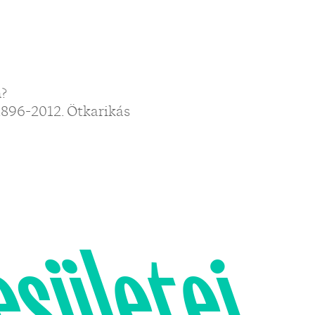
n?
1896-2012. Ötkarikás
esületei