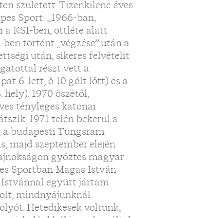
en született. Tizenkilenc éves
épes Sport: „1966-ban,
 a KSI-ben, ottléte alatt
-ben történt „végzése” után a
ttségi után, sikeres felvételit
atottal részt vett a
 6. lett, ő 10 gólt lőtt) és a
. hely). 1970 őszétől,
ves tényleges katonai
átszik. 1971 telén bekerül a
el, a budapesti Tungsram
s, majd szeptember elején
-bajnokságon győztes magyar
épes Sportban Magas István
 Istvánnal együtt jártam
volt, mindnyájunknál
golyót. Hetedikesek voltunk,