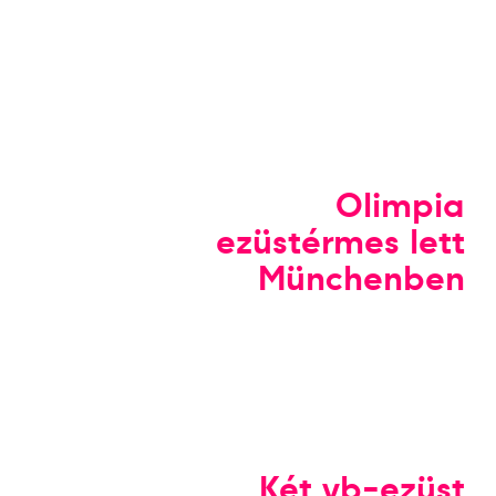
Olimpia
ezüstérmes lett
Münchenben
Két vb-ezüst