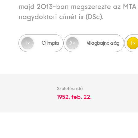
majd 2013-ban megszerezte az MTA
nagydoktori címét is (DSc).
Olimpia
Világbajnokság
1
2
1
Születési idő
1952. feb. 22.