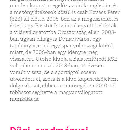
minden kapust megelőz az örökranglistán, és
a mezőnyjátékosok közül is csak Kovács Péter
(323) áll előtte. 2005-ben az a megtiszteltetés
érte, hogy Pásztor Istvánnal együtt behívták
a világválogatottba Oroszország ellen. 2003-
ban ugyan elhagyta Dunaújvárost egy
tatabányai, majd egy spanyolországi kitérő
miatt, de 2006-ban egy idényre még
visszatért. Utolsó klubja a Balatonfüredi KSE
volt, ahonnan csak 2013-ban, 44 évesen
vonult vissza, de a sportágtól sosem
távolodott el, azóta is a klub kapusedzőjeként
dolgozik, sőt, ebben a minőségében 2010-től
többször segítette a magyar válogatott
munkáját is.