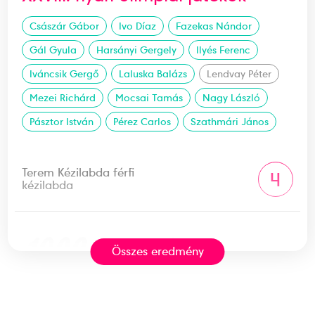
Császár Gábor
Ivo Díaz
Fazekas Nándor
Gál Gyula
Harsányi Gergely
Ilyés Ferenc
Iváncsik Gergő
Laluska Balázs
Lendvay Péter
Mezei Richárd
Mocsai Tamás
Nagy László
Pásztor István
Pérez Carlos
Szathmári János
Terem Kézilabda férfi
4
kézilabda
1992
1992. júl.
Összes eredmény
Barcelona
Spanyolország