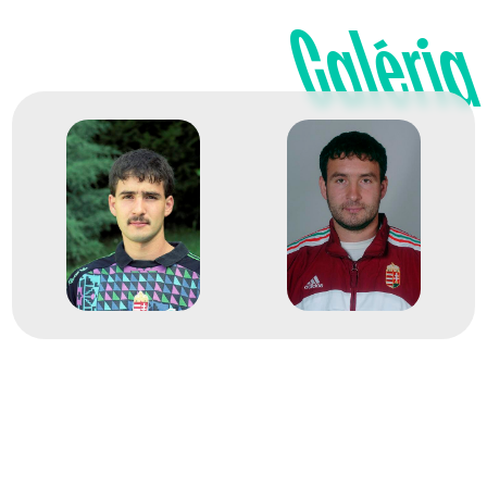
Galéria
XXV. nyári olimpiai játékok
Bíró Imre
Borsos Attila
Csicsay Ottó
Csoknyai István
Éles József
Füzesi Ferenc Zoltán
Győrffy Sándor
Horváth Attila
Iváncsik Mihály
Marosi László
Mezei Richárd
Sibalin Jakab
Sótonyi László
Szathmári János
Zubjuk Igor
Terem Kézilabda férfi
7
kézilabda
1997
1997. máj.
Kumamoto; Yamaga;