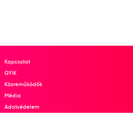
Jacusiro
Japán
Férfi kézilabda világbajnokság
Csoknyai István
Éles József
Mezei Richárd
Pásztor István
Sótonyi László
Szathmári János
Kapcsolat
Zubjuk Igor
Kertész Balázs
id. Rosta Miklós
GYIK
Közreműködők
Terem Kézilabda férfi
4
kézilabda
Média
Adatvédelem
2003. jan.
2003
Facebook
Guimares; Viseu; Funchal;
Madeira; Caminha; Povoa de
Instagram
Varzim; Rio Maior; Espinho;