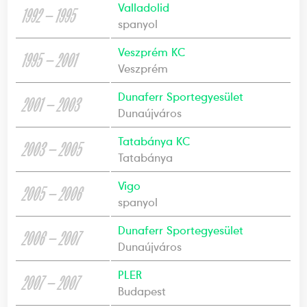
Valladolid
1992 — 1995
spanyol
Veszprém KC
1995 — 2001
Veszprém
Dunaferr Sportegyesület
2001 — 2003
Dunaújváros
Tatabánya KC
2003 — 2005
Tatabánya
Vigo
2005 — 2006
spanyol
Dunaferr Sportegyesület
2006 — 2007
Dunaújváros
PLER
2007 — 2007
Budapest