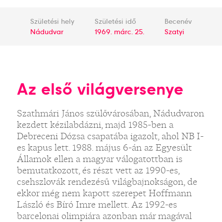
Születési hely
Születési idő
Becenév
Nádudvar
1969. márc. 25.
Szatyi
Az első világversenye
Szathmári János szülővárosában, Nádudvaron
kezdett kézilabdázni, majd 1985-ben a
Debreceni Dózsa csapatába igazolt, ahol NB I-
es kapus lett. 1988. május 6-án az Egyesült
Államok ellen a magyar válogatottban is
bemutatkozott, és részt vett az 1990-es,
csehszlovák rendezésű világbajnokságon, de
ekkor még nem kapott szerepet Hoffmann
László és Bíró Imre mellett. Az 1992-es
barcelonai olimpiára azonban már magával