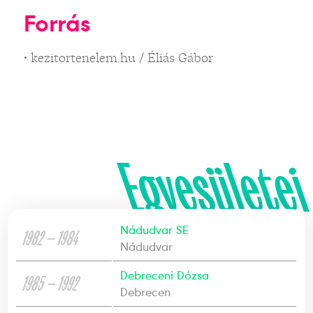
Forrás
• kezitortenelem.hu / Éliás Gábor
Egyesületei
Nádudvar SE
1982 — 1984
Nádudvar
Debreceni Dózsa
1985 — 1992
Debrecen