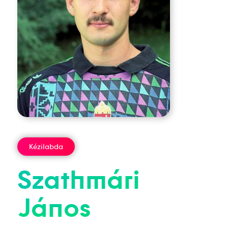
Kézilabda
Szathmári
János