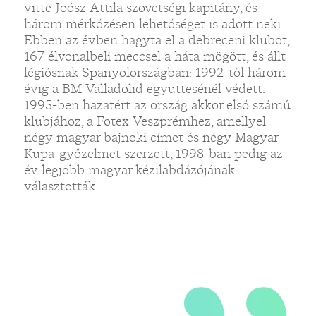
vitte Joósz Attila szövetségi kapitány, és
három mérkőzésen lehetőséget is adott neki.
„
Ebben az évben hagyta el a debreceni klubot,
167 élvonalbeli meccsel a háta mögött, és állt
légiósnak Spanyolországban: 1992-től három
évig a BM Valladolid együttesénél védett.
1995-ben hazatért az ország akkor első számú
klubjához, a Fotex Veszprémhez, amellyel
négy magyar bajnoki címet és négy Magyar
Kupa-győzelmet szerzett, 1998-ban pedig az
év legjobb magyar kézilabdázójának
választották.