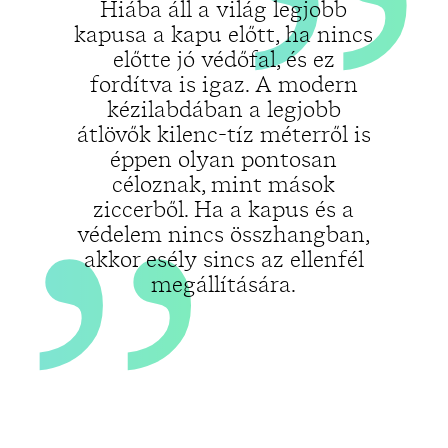
„
Hiába áll a világ legjobb
kapusa a kapu előtt, ha nincs
előtte jó védőfal, és ez
fordítva is igaz. A modern
kézilabdában a legjobb
átlövők kilenc-tíz méterről is
éppen olyan pontosan
céloznak, mint mások
ziccerből. Ha a kapus és a
védelem nincs összhangban,
akkor esély sincs az ellenfél
megállítására.