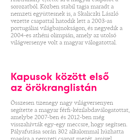
sorozatból. Közben stabil tagja maradt a
nemzeti együttesnek is, a Skaliczki László
vezette csapattal hatodik lett a 2003-as
portugáliai világbajnokságon, és negyedik a
2004-es athéni olimpián, amely az utolsó
világversenye volt a magyar válogatottal.
Kapusok között első
az örökranglistán
Összesen tizenegy nagy világversenyen
segítette a magyar férfi-kézilabdaválogatottat,
amelybe 2007-ben és 2012-ben még
visszahívták egy-egy meccsre, hogy segítsen.
Pályafutása során 302 alkalommal húzhatta
magára a nemzeti csapat mezét, amivel