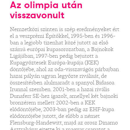
Az olimpia után
visszavonult
Nemzetközi szinten is szép eredményeket ért
el a veszprémi Építőkkel, 1995-ben és 1996-
ban a legjobb tizenhat közé jutott az első
számú európai kupasorozatban, a Bajnokok
Ligájában, 1997-ben pedig bejutott a
Kupagyőztesek Európa-kupája (KEK)
döntőjébe, ahol az oda-visszavágós párbajban
hazai pályán ugyan legyőzte riválisát, de
összesítésben alulmaradt a spanyol Bidasoa
Irunnal szemben. 2001-ben a hazai rivális
Dunaferr SE-hez igazolt, amellyel két bajnoki
bronzérem mellett 2002-ben a KEK
elődöntőjébe, 2003-ban pedig az EHF-kupa
elődöntőjébe jutott, de előbb a német
Flensburg-Handewitt, majd az orosz Dinamo
Asztrahány ejtette ki a magyar csapatot a