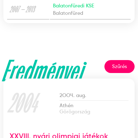
Balatonfüredi KSE
2007 — 2013
Balatonfüred
Eredményei
Szűrés
2004
2004. aug.
Athén
Görögország
XXVIII. nyári olimpiai játékok