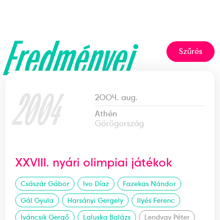
Eredményei
Szűrés
2004
2004. aug.
Athén
Görögország
XXVIII. nyári olimpiai játékok
Császár Gábor
Ivo Díaz
Fazekas Nándor
Gál Gyula
Harsányi Gergely
Ilyés Ferenc
Iváncsik Gergő
Laluska Balázs
Lendvay Péter