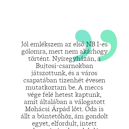
„
Jól emlékszem az első NB I-es
gólomra, mert nem akárhogy
történt. Nyíregyházán, a
Bujtosi-csarnokban
játszottunk, és a város
csapatában tizenhét évesen
mutatkoztam be. A meccs
vége felé hetest kaptunk,
amit általában a válogatott
Mohácsi Árpád lőtt. Oda is
állt a büntetőhöz, ám gondolt
egyet, elfordult, intett