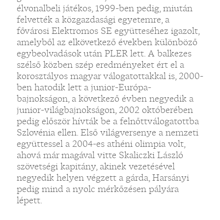
élvonalbeli játékos, 1999-ben pedig, miután
felvették a közgazdasági egyetemre, a
fővárosi Elektromos SE együtteséhez igazolt,
amelyből az elkövetkező években különböző
egybeolvadások után PLER lett. A balkezes
szélső közben szép eredményeket ért el a
korosztályos magyar válogatottakkal is, 2000-
ben hatodik lett a junior-Európa-
bajnokságon, a következő évben negyedik a
junior-világbajnokságon, 2002 októberében
pedig először hívták be a felnőttválogatottba
Szlovénia ellen. Első világversenye a nemzeti
együttessel a 2004-es athéni olimpia volt,
ahová már magával vitte Skaliczki László
szövetségi kapitány, akinek vezetésével
negyedik helyen végzett a gárda, Harsányi
pedig mind a nyolc mérkőzésen pályára
lépett.