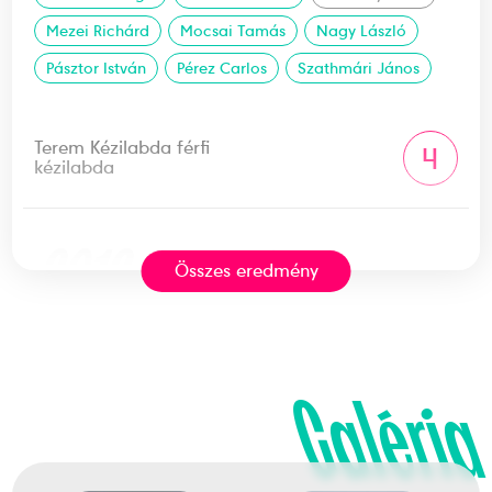
Mezei Richárd
Mocsai Tamás
Nagy László
Pásztor István
Pérez Carlos
Szathmári János
Terem Kézilabda férfi
4
kézilabda
2012
2012. júl.
Összes eredmény
London
Nagy-Britannia
Galéria
XXX. nyári olimpiai játékok
Császár Gábor
Fazekas Nándor
Gulyás Péter
Harsányi Gergely
Ilyés Ferenc
Iváncsik Gergő