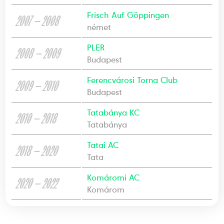
Frisch Auf Göppingen
2007 — 2008
német
PLER
2008 — 2009
Budapest
Ferencvárosi Torna Club
2009 — 2010
Budapest
Tatabánya KC
2010 — 2018
Tatabánya
Tatai AC
2018 — 2020
Tata
Komáromi AC
2020 — 2022
Komárom