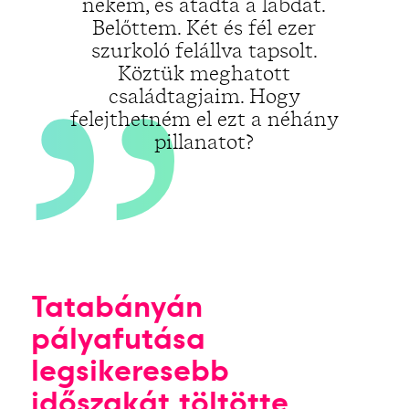
„
nekem, és átadta a labdát.
Belőttem. Két és fél ezer
szurkoló felállva tapsolt.
Köztük meghatott
családtagjaim. Hogy
felejthetném el ezt a néhány
pillanatot?
Tatabányán
pályafutása
legsikeresebb
időszakát töltötte