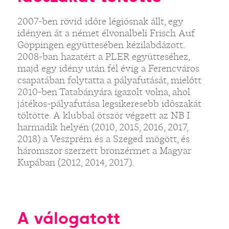
2007-ben rövid időre légiósnak állt, egy
idényen át a német élvonalbeli Frisch Auf
Göppingen együttesében kézilabdázott.
2008-ban hazatért a PLER együtteséhez,
majd egy idény után fél évig a Ferencváros
csapatában folytatta a pályafutását, mielőtt
2010-ben Tatabányára igazolt volna, ahol
játékos-pályafutása legsikeresebb időszakát
töltötte. A klubbal ötször végzett az NB I
harmadik helyén (2010, 2015, 2016, 2017,
2018) a Veszprém és a Szeged mögött, és
háromszor szerzett bronzérmet a Magyar
Kupában (2012, 2014, 2017).
A válogatott