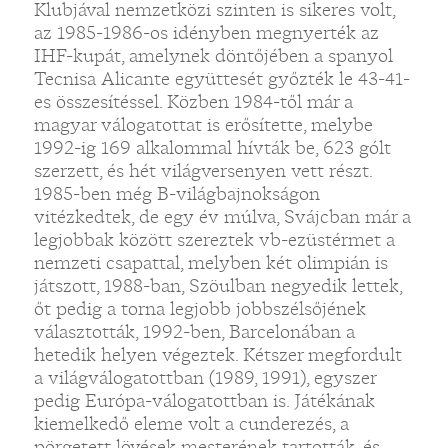
Klubjával nemzetközi szinten is sikeres volt,
az 1985-1986-os idényben megnyerték az
IHF-kupát, amelynek döntőjében a spanyol
Tecnisa Alicante együttesét győzték le 43-41-
es összesítéssel. Közben 1984-től már a
magyar válogatottat is erősítette, melybe
1992-ig 169 alkalommal hívták be, 623 gólt
szerzett, és hét világversenyen vett részt.
1985-ben még B-világbajnokságon
vitézkedtek, de egy év múlva, Svájcban már a
legjobbak között szereztek vb-ezüstérmet a
nemzeti csapattal, melyben két olimpián is
játszott, 1988-ban, Szöulban negyedik lettek,
őt pedig a torna legjobb jobbszélsőjének
választották, 1992-ben, Barcelonában a
hetedik helyen végeztek. Kétszer megfordult
a világválogatottban (1989, 1991), egyszer
pedig Európa-válogatottban is. Játékának
kiemelkedő eleme volt a cunderezés, a
pörgetett lövések mesterének tartották, és