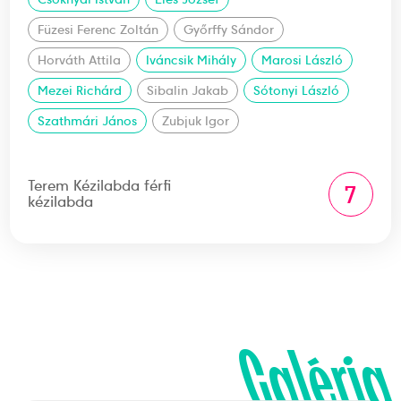
Füzesi Ferenc Zoltán
Győrffy Sándor
Horváth Attila
Iváncsik Mihály
Marosi László
Mezei Richárd
Sibalin Jakab
Sótonyi László
Szathmári János
Zubjuk Igor
Terem Kézilabda férfi
7
kézilabda
Galéria