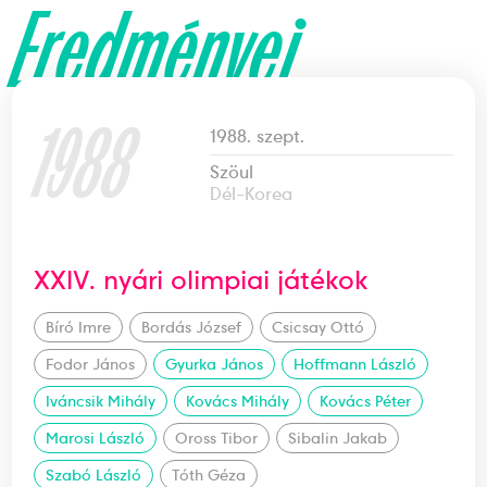
Eredményei
1988
1988. szept.
Szöul
Dél-Korea
XXIV. nyári olimpiai játékok
Bíró Imre
Bordás József
Csicsay Ottó
Fodor János
Gyurka János
Hoffmann László
Iváncsik Mihály
Kovács Mihály
Kovács Péter
Marosi László
Oross Tibor
Sibalin Jakab
Szabó László
Tóth Géza