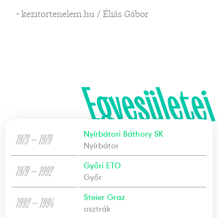
• kezitortenelem.hu / Éliás Gábor
Egyesületei
Nyírbátori Báthory SK
1973 — 1979
Nyírbátor
Győri ETO
1979 — 1992
Győr
Steier Graz
1992 — 1994
osztrák