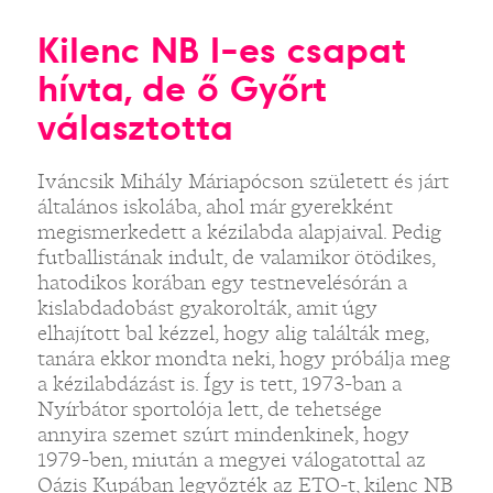
Kilenc NB I-es csapat
hívta, de ő Győrt
választotta
Iváncsik Mihály Máriapócson született és járt
általános iskolába, ahol már gyerekként
megismerkedett a kézilabda alapjaival. Pedig
futballistának indult, de valamikor ötödikes,
hatodikos korában egy testnevelésórán a
kislabdadobást gyakorolták, amit úgy
elhajított bal kézzel, hogy alig találták meg,
tanára ekkor mondta neki, hogy próbálja meg
a kézilabdázást is. Így is tett, 1973-ban a
Nyírbátor sportolója lett, de tehetsége
annyira szemet szúrt mindenkinek, hogy
1979-ben, miután a megyei válogatottal az
Oázis Kupában legyőzték az ETO-t, kilenc NB