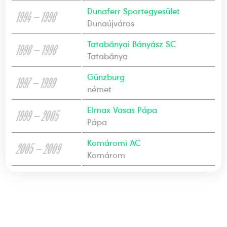
Dunaferr Sportegyesület
1994 — 1996
Dunaújváros
Tatabányai Bányász SC
1996 — 1996
Tatabánya
Günzburg
1997 — 1999
német
Elmax Vasas Pápa
1999 — 2005
Pápa
Komáromi AC
2005 — 2009
Komárom