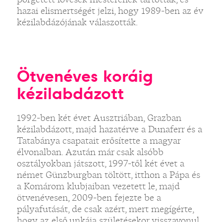
hazai elismertségét jelzi, hogy 1989-ben az év
kézilabdázójának válaszották.
Ötvenéves koráig
kézilabdázott
1992-ben két évet Ausztriában, Grazban
kézilabdázott, majd hazatérve a Dunaferr és a
Tatabánya csapatait erősítette a magyar
élvonalban. Azután már csak alsóbb
osztályokban játszott, 1997-től két évet a
német Günzburgban töltött, itthon a Pápa és
a Komárom klubjaiban vezetett le, majd
ötvenévesen, 2009-ben fejezte be a
pályafutását, de csak azért, mert megígérte,
hogy az első unkája születésekor visszavonul.