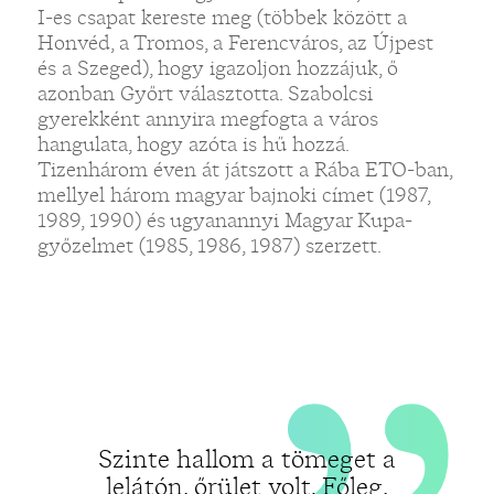
„
I-es csapat kereste meg (többek között a
Honvéd, a Tromos, a Ferencváros, az Újpest
és a Szeged), hogy igazoljon hozzájuk, ő
azonban Győrt választotta. Szabolcsi
gyerekként annyira megfogta a város
hangulata, hogy azóta is hű hozzá.
Tizenhárom éven át játszott a Rába ETO-ban,
mellyel három magyar bajnoki címet (1987,
1989, 1990) és ugyanannyi Magyar Kupa-
győzelmet (1985, 1986, 1987) szerzett.
Szinte hallom a tömeget a
lelátón, őrület volt. Főleg,