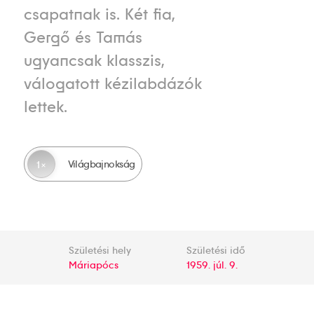
csapatnak is. Két fia,
Gergő és Tamás
ugyancsak klasszis,
válogatott kézilabdázók
lettek.
Világbajnokság
1
Születési hely
Születési idő
Máriapócs
1959. júl. 9.