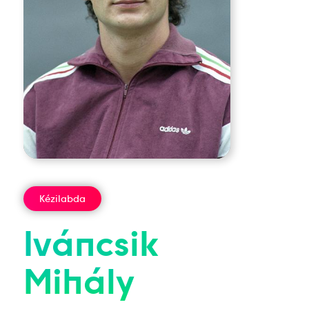
Kézilabda
Iváncsik
Mihály