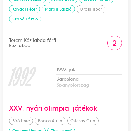
Kovács Péter
Marosi László
Oross Tibor
Szabó László
Terem Kézilabda férfi
2
kézilabda
1992
1992. júl.
Barcelona
Spanyolország
XXV. nyári olimpiai játékok
Bíró Imre
Borsos Attila
Csicsay Ottó
Csoknyai István
Éles József