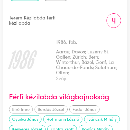
Terem Kézilabda férfi
4
kézilabda
1986. feb.
1986
Aarau; Davos; Luzern; St.
Gallen; Zürich; Bern;
Winterthur; Bázel; Genf; La
Chaux-de-Fonds; Solothurn;
Olten;
Svájc
Férfi kézilabda világbajnokság
Bíró Imre
Bordás József
Fodor János
Gyurka János
Hoffmann László
Iváncsik Mihály
Kenyeres József
Kontra Zsolt
Kovács Mihály