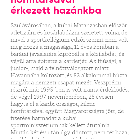
érkezett hazánkba
Szülővárosában, a kubai Matanzasban először
atletizálni és kosárlabdázni szeretett volna, de
mivel a sportkollégium edzői szerint nem volt
meg hozzá a magassága, 11 éves korában a
barátai javaslatára kipróbálta a kézilabdát, és
végül arra építette a karrierjét. Az ifjúsági, a
junior-, majd a felnőttválogatott miatt
Havannába költözött, és 83 alkalommal húzta
magára a nemzeti csapat mezét. Veszprémi
részről már 1995-ben is volt iránta érdeklődés,
de végül 1997 novemberében, 25 évesen
hagyta el a karibi országot, kilenc
honfitársával együtt Magyarországra jött, de
fizetése harmadát a kubai
sportminisztériumnak kellett átutalnia.
Miután két év után úgy döntött, nem tér haza,