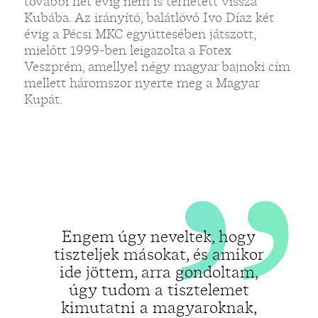
„
további hét évig nem is térhetett vissza
Kubába. Az irányító, balátlövő Ivo Díaz két
évig a Pécsi MKC együttesében játszott,
mielőtt 1999-ben leigazolta a Fotex
Veszprém, amellyel négy magyar bajnoki cím
mellett háromszor nyerte meg a Magyar
Kupát.
Engem úgy neveltek, hogy
tiszteljek másokat, és amikor
ide jöttem, arra gondoltam,
úgy tudom a tisztelemet
kimutatni a magyaroknak,