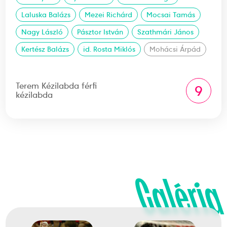
Laluska Balázs
Mezei Richárd
Mocsai Tamás
Nagy László
Pásztor István
Szathmári János
Kertész Balázs
id. Rosta Miklós
Mohácsi Árpád
Terem Kézilabda férfi
9
kézilabda
Galéria