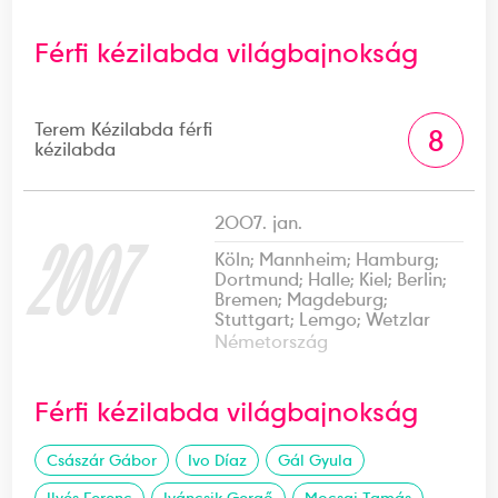
Férfi kézilabda világbajnokság
Terem Kézilabda férfi
8
kézilabda
2007. jan.
2007
Köln; Mannheim; Hamburg;
Dortmund; Halle; Kiel; Berlin;
Bremen; Magdeburg;
Stuttgart; Lemgo; Wetzlar
Németország
Férfi kézilabda világbajnokság
Császár Gábor
Ivo Díaz
Gál Gyula