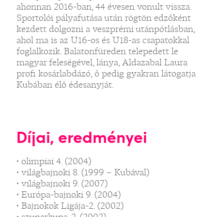
ahonnan 2016-ban, 44 évesen vonult vissza.
Sportolói pályafutása után rögtön edzőként
kezdett dolgozni a veszprémi utánpótlásban,
ahol ma is az U16-os és U18-as csapatokkal
foglalkozik. Balatonfüreden telepedett le
magyar feleségével, lánya, Aldazabal Laura
profi kosárlabdázó, ő pedig gyakran látogatja
Kubában élő édesanyját.
Díjai, eredményei
• olimpiai 4. (2004)
• világbajnoki 8. (1999 – Kubával)
• világbajnoki 9. (2007)
• Európa-bajnoki 9. (2004)
• Bajnokok Ligája-2. (2002)
• szuperkupa-2. (2002)