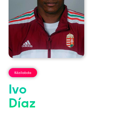
Kézilabda
Ivo
Díaz