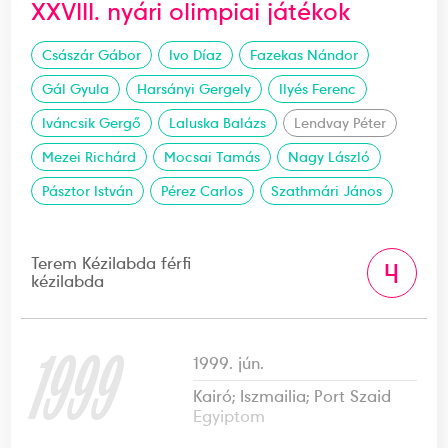
XXVIII. nyári olimpiai játékok
Császár Gábor
Ivo Díaz
Fazekas Nándor
Gál Gyula
Harsányi Gergely
Ilyés Ferenc
Iváncsik Gergő
Laluska Balázs
Lendvay Péter
Mezei Richárd
Mocsai Tamás
Nagy László
Pásztor István
Pérez Carlos
Szathmári János
Terem Kézilabda férfi
4
kézilabda
1999
1999. jún.
Kairó; Iszmailia; Port Szaid
Egyiptom