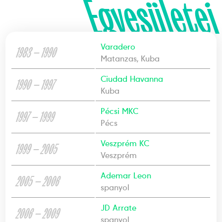
Egyesületei
Varadero
1983 — 1990
Matanzas, Kuba
Ciudad Havanna
1990 — 1997
Kuba
Pécsi MKC
1997 — 1999
Pécs
Veszprém KC
1999 — 2005
Veszprém
Ademar Leon
2005 — 2006
spanyol
JD Arrate
2006 — 2009
spanyol