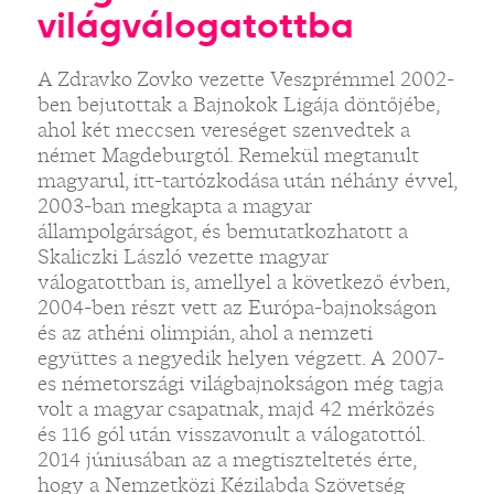
világválogatottba
A Zdravko Zovko vezette Veszprémmel 2002-
ben bejutottak a Bajnokok Ligája döntőjébe,
ahol két meccsen vereséget szenvedtek a
német Magdeburgtól. Remekül megtanult
magyarul, itt-tartózkodása után néhány évvel,
2003-ban megkapta a magyar
állampolgárságot, és bemutatkozhatott a
Skaliczki László vezette magyar
válogatottban is, amellyel a következő évben,
2004-ben részt vett az Európa-bajnokságon
és az athéni olimpián, ahol a nemzeti
együttes a negyedik helyen végzett. A 2007-
es németországi világbajnokságon még tagja
volt a magyar csapatnak, majd 42 mérkőzés
és 116 gól után visszavonult a válogatottól.
2014 júniusában az a megtiszteltetés érte,
hogy a Nemzetközi Kézilabda Szövetség