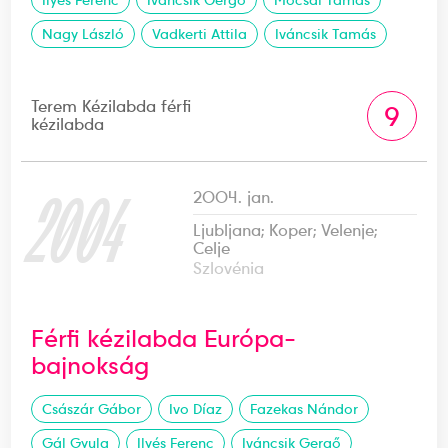
Ilyés Ferenc
Iváncsik Gergő
Mocsai Tamás
Nagy László
Vadkerti Attila
Iváncsik Tamás
Terem Kézilabda férfi
9
kézilabda
2004
2004. jan.
Ljubljana; Koper; Velenje;
Celje
Szlovénia
Férfi kézilabda Európa-
bajnokság
Császár Gábor
Ivo Díaz
Fazekas Nándor
Gál Gyula
Ilyés Ferenc
Iváncsik Gergő