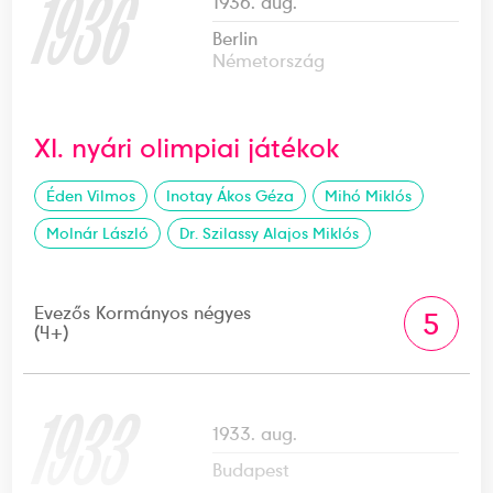
1936
1936. aug.
Berlin
Németország
XI. nyári olimpiai játékok
Éden Vilmos
Inotay Ákos Géza
Mihó Miklós
Molnár László
Dr. Szilassy Alajos Miklós
Evezős Kormányos négyes
5
(4+)
1933
1933. aug.
Budapest