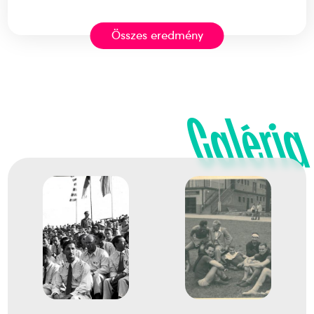
Összes eredmény
Evezés Európa-bajnokság
Alapy Gábor Sámuel
Dr. Ballya Hugó
Molnár László
Szabó László
Hollósi Frigyes
Galéria
Dr. Gyurkóczy Károly
Kozma György
Krassy Miklós
Dr. Tóth István János
1
Evezős Nyolcas (8+)
1934
1934. aug.
Luzern
Svájc