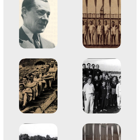
Evezés Európa-bajnokság
Éden Vilmos
Győry Károly
Inotay Ákos Géza
dr. Mamusich Tibor
Molnár László
dr. Pabsz Frigyes Sándor
Dr. Szilassy Alajos Miklós
Görk Gyula Ottó
Dr. Jancsó Ferenc
1
Evezős Nyolcas (8+)
1932
1932. szept.
Belgrád
Jugoszlávia