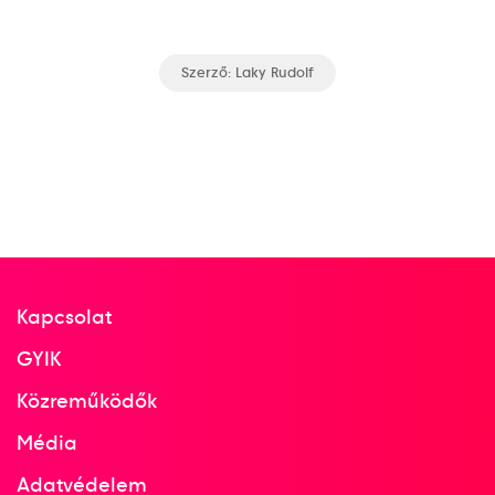
Evezés Európa-bajnokság
Szerző:
Laky Rudolf
Molnár László
Ifj. Kauser Árpád
Götz Gusztáv
Dr. Sághy Kálmán
Machán Tibor
Dr. Kauser István
Váli (Egerházy) Rezső László
Ivácskovics Elek
Hüttner (Hermándi) Romuald Tivadar
Kapcsolat
4
Evezős Nyolcas (8+)
GYIK
Közreműködők
1931
1931. aug.
Média
Párizs (Suresnes)
Adatvédelem
Franciaország