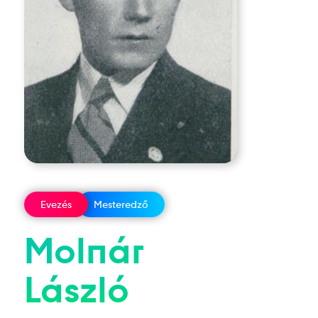
Evezés
Mesteredző
Molnár
László