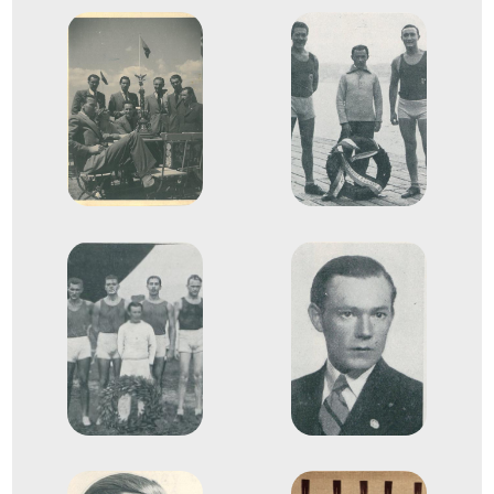
Evezés Európa-bajnokság
Győry Károly
dr. Mamusich Tibor
Molnár László
Evezős Kormányos kettes
1
(2+)
1934
1934. aug.
Luzern
Svájc