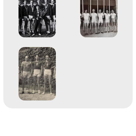
Evezés Európa-bajnokság
Molnár László
Dr. Szilassy Alajos Miklós
Ifj. Kauser Árpád
Götz Gusztáv
Dr. Sághy Kálmán
Machán Tibor
Váli (Egerházy) Rezső László
Ivácskovics Elek
Lafrankó Alajos János
2
Evezős Nyolcas (8+)
1929
1929. aug.
Bydgoszcz
Lengyelország