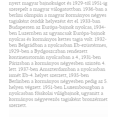
nyert magyar bajnokságot és 1929-től 1951-ig
szerepelt a magyar válogatottban. 1936-ban a
berlini olimpián a magyar kormányos négyes
tagjaként ötödik helyezést ért el. 1933-ban
Budapesten az Európa-bajnok nyolcas, 1934-
ben Luzernben az ugyancsak Európa-bajnok
nyolcas és kormányos kettes tagja volt. 1932-
ben Belgrádban a nyolcasban Eb-ezüstérmes,
1929-ben a Bydgoszczban rendezett
kontinenstornán nyolcasban a 4., 1931-ben
Párizsban a kormányos négyesben szintén 4.
lett. 1937-ben Amszterdamban a nyolcasban
ismét Eb-4. helyet szerzett, 1935-ben
Berlinben a kormányos négyesben pedig az 5.
helyen végzett. 1951-ben Luxembourgban a
nyolcasban főiskolai világbajnok, ugyanitt a
kormányos négyevezős tagjaként bronzérmet
szerzett.