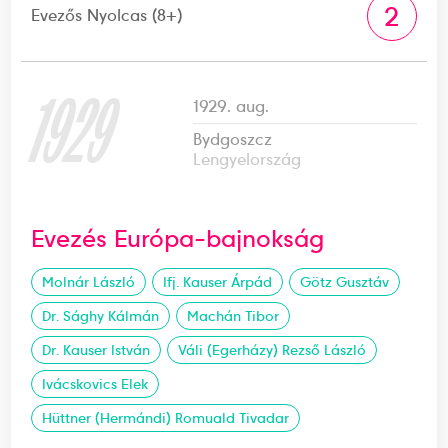
2
Evezős Nyolcas (8+)
1929
1929. aug.
Bydgoszcz
Lengyelország
Evezés Európa-bajnokság
Molnár László
Ifj. Kauser Árpád
Götz Gusztáv
Dr. Sághy Kálmán
Machán Tibor
Dr. Kauser István
Váli (Egerházy) Rezső László
Ivácskovics Elek
Hüttner (Hermándi) Romuald Tivadar