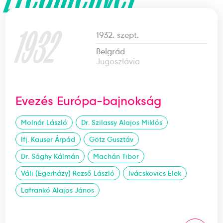
1932
1932. szept.
Belgrád
Jugoszlávia
Evezés Európa-bajnokság
Molnár László
Dr. Szilassy Alajos Miklós
Ifj. Kauser Árpád
Götz Gusztáv
Dr. Sághy Kálmán
Machán Tibor
Váli (Egerházy) Rezső László
Ivácskovics Elek
Lafrankó Alajos János