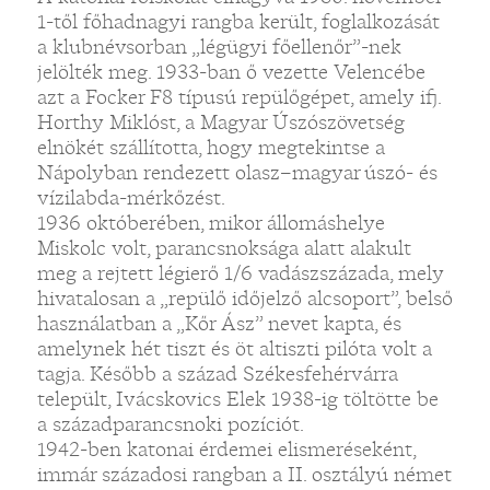
1-től főhadnagyi rangba került, foglalkozását
a klubnévsorban „légügyi főellenőr”-nek
jelölték meg. 1933-ban ő vezette Velencébe
azt a Focker F8 típusú repülőgépet, amely ifj.
Horthy Miklóst, a Magyar Úszószövetség
elnökét szállította, hogy megtekintse a
Nápolyban rendezett olasz–magyar úszó- és
vízilabda-mérkőzést.
1936 októberében, mikor állomáshelye
Miskolc volt, parancsnoksága alatt alakult
meg a rejtett légierő 1/6 vadászszázada, mely
hivatalosan a „repülő időjelző alcsoport”, belső
használatban a „Kőr Ász” nevet kapta, és
amelynek hét tiszt és öt altiszti pilóta volt a
tagja. Később a század Székesfehérvárra
települt, Ivácskovics Elek 1938-ig töltötte be
a századparancsnoki pozíciót.
1942-ben katonai érdemei elismeréseként,
immár századosi rangban a II. osztályú német