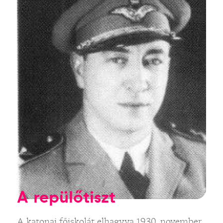
A repülőtiszt
A katonai főiskolát elhagyva 1930. november