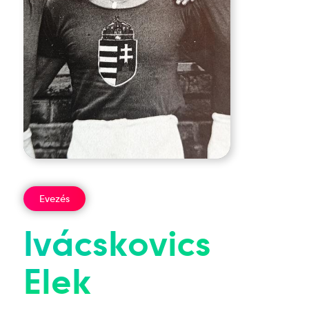
Evezés
Ivácskovics
Elek