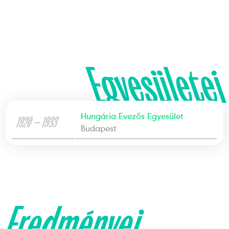
Egyesületei
Hungária Evezős Egyesület
1920 — 1933
Budapest
Eredményei