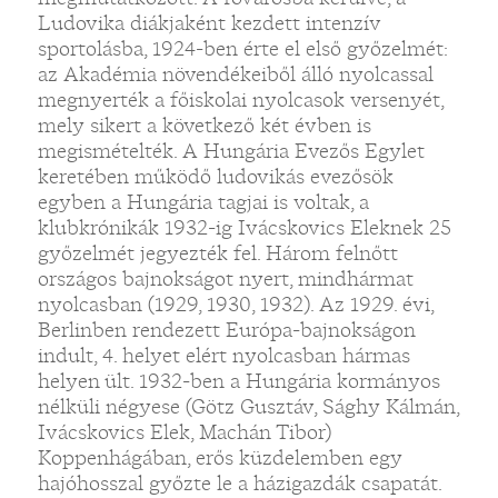
Ludovika diákjaként kezdett intenzív
sportolásba, 1924-ben érte el első győzelmét:
az Akadémia növendékeiből álló nyolcassal
megnyerték a főiskolai nyolcasok versenyét,
mely sikert a következő két évben is
megismételték. A Hungária Evezős Egylet
keretében működő ludovikás evezősök
egyben a Hungária tagjai is voltak, a
klubkrónikák 1932-ig Ivácskovics Eleknek 25
győzelmét jegyezték fel. Három felnőtt
országos bajnokságot nyert, mindhármat
nyolcasban (1929, 1930, 1932). Az 1929. évi,
Berlinben rendezett Európa-bajnokságon
indult, 4. helyet elért nyolcasban hármas
helyen ült. 1932-ben a Hungária kormányos
nélküli négyese (Götz Gusztáv, Sághy Kálmán,
Ivácskovics Elek, Machán Tibor)
Koppenhágában, erős küzdelemben egy
hajóhosszal győzte le a házigazdák csapatát.