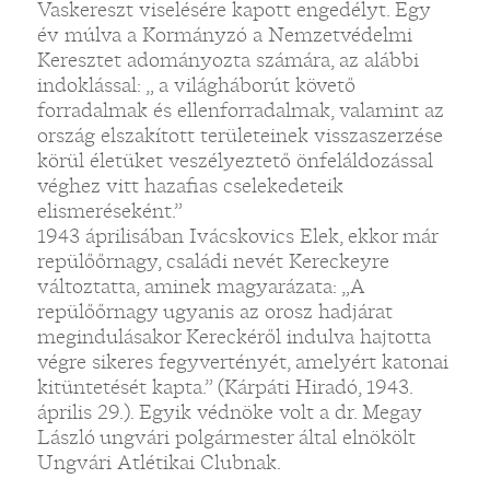
Vaskereszt viselésére kapott engedélyt. Egy
év múlva a Kormányzó a Nemzetvédelmi
Keresztet adományozta számára, az alábbi
indoklással: „ a világháborút követő
forradalmak és ellenforradalmak, valamint az
ország elszakított területeinek visszaszerzése
körül életüket veszélyeztető önfeláldozással
véghez vitt hazafias cselekedeteik
elismeréseként.”
1943 áprilisában Ivácskovics Elek, ekkor már
repülőőrnagy, családi nevét Kereckeyre
változtatta, aminek magyarázata: „A
repülőőrnagy ugyanis az orosz hadjárat
megindulásakor Kereckéről indulva hajtotta
végre sikeres fegyvertényét, amelyért katonai
kitüntetését kapta.” (Kárpáti Hiradó, 1943.
április 29.). Egyik védnöke volt a dr. Megay
László ungvári polgármester által elnökölt
Ungvári Atlétikai Clubnak.