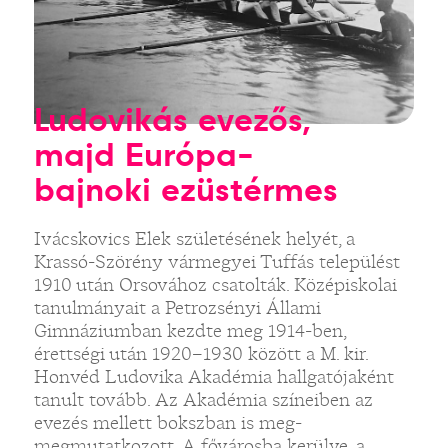
Ludovikás evezős,
majd Európa-
bajnoki ezüstérmes
Ivácskovics Elek születésének helyét, a
Krassó-Szörény vármegyei Tuffás települést
1910 után Orsovához csatolták. Középiskolai
tanulmányait a Petrozsényi Állami
Gimnáziumban kezdte meg 1914-ben,
érettségi után 1920–1930 között a M. kir.
Honvéd Ludovika Akadémia hallgatójaként
tanult tovább. Az Akadémia színeiben az
evezés mellett bokszban is meg-
megmutatkozott. A fővárosba kerülve, a