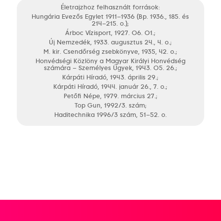
Életrajzhoz felhasznált források:
Hungária Evezős Egylet 1911–1936 (Bp. 1936., 185. és
214–215. o.);
Árboc Vízisport, 1927. 06. 01.;
Új Nemzedék, 1933. augusztus 24., 4. o.;
M. kir. Csendőrség zsebkönyve, 1935, 42. o.;
Honvédségi Közlöny a Magyar Királyi Honvédség
számára – Személyes Ügyek, 1943. 05. 26.;
Kárpáti Híradó, 1943. április 29.;
Kárpáti Híradó, 1944. január 26., 7. o.;
Petőfi Népe, 1979. március 27.;
Top Gun, 1992/3. szám;
Haditechnika 1996/3 szám, 51–52. o.