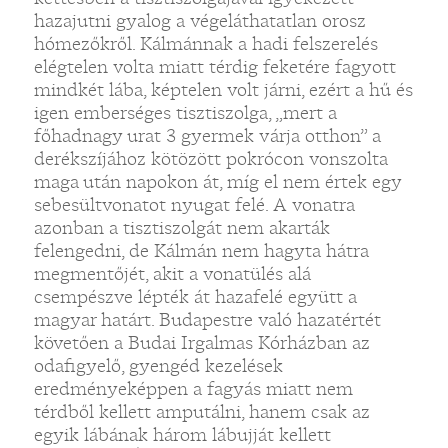
hazajutni gyalog a végeláthatatlan orosz
hómezőkről. Kálmánnak a hadi felszerelés
elégtelen volta miatt térdig feketére fagyott
mindkét lába, képtelen volt járni, ezért a hű és
igen emberséges tisztiszolga, „mert a
főhadnagy urat 3 gyermek várja otthon” a
derékszíjához kötözött pokrócon vonszolta
maga után napokon át, míg el nem értek egy
sebesültvonatot nyugat felé. A vonatra
azonban a tisztiszolgát nem akarták
felengedni, de Kálmán nem hagyta hátra
megmentőjét, akit a vonatülés alá
csempészve lépték át hazafelé együtt a
magyar határt. Budapestre való hazatértét
követően a Budai Irgalmas Kórházban az
odafigyelő, gyengéd kezelések
eredményeképpen a fagyás miatt nem
térdből kellett amputálni, hanem csak az
egyik lábának három lábujját kellett