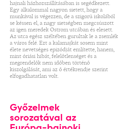
hajnali házhozszállításában is segédkezett.
Egy alkalommal nagyon sietett, hogy a
munkával is végezzen, de a szigorú iskolából
se késsen el, a nagy sietségben megcsúszott
az igen meredek Ostrom utcában és elesett.
Az utca egész széltében gurultak le a zsemlék
a város felé. Ezt a kalamajkát sosem mint
élete nevetséges epizódját említette, hanem,
mint óriási hibát, felelőtlenséget és a
megrendelők nem időben történő
kiszolgálását, ami az ő értékrendje szerint
elfogadhatatlan volt.
Győzelmek
sorozatával az
Európa-bajnoki