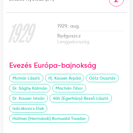
1929
1929. aug.
Bydgoszcz
Lengyelország
Evezés Európa-bajnokság
Molnár László
Ifj. Kauser Árpád
Götz Gusztáv
Dr. Sághy Kálmán
Machán Tibor
Dr. Kauser István
Váli (Egerházy) Rezső László
Ivácskovics Elek
Hüttner (Hermándi) Romuald Tivadar