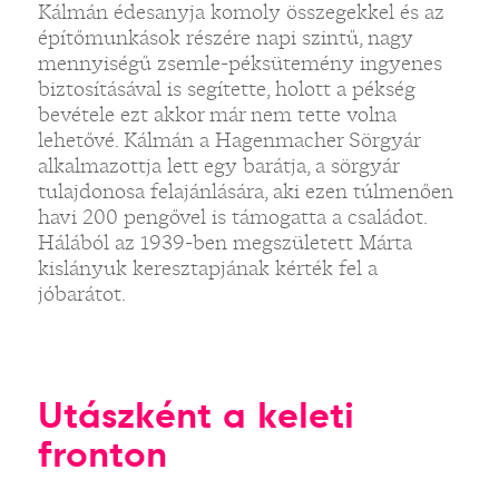
Kálmán édesanyja komoly összegekkel és az
építőmunkások részére napi szintű, nagy
mennyiségű zsemle-péksütemény ingyenes
biztosításával is segítette, holott a pékség
bevétele ezt akkor már nem tette volna
lehetővé. Kálmán a Hagenmacher Sörgyár
alkalmazottja lett egy barátja, a sörgyár
tulajdonosa felajánlására, aki ezen túlmenően
havi 200 pengővel is támogatta a családot.
Hálából az 1939-ben megszületett Márta
kislányuk keresztapjának kérték fel a
jóbarátot.
Utászként a keleti
fronton