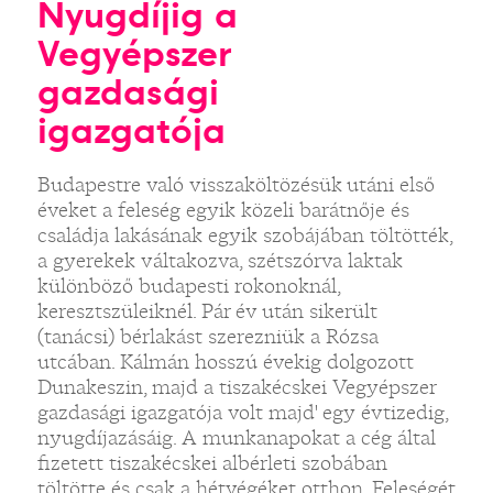
Nyugdíjig a
Vegyépszer
gazdasági
igazgatója
Budapestre való visszaköltözésük utáni első
éveket a feleség egyik közeli barátnője és
családja lakásának egyik szobájában töltötték,
a gyerekek váltakozva, szétszórva laktak
különböző budapesti rokonoknál,
keresztszüleiknél. Pár év után sikerült
(tanácsi) bérlakást szerezniük a Rózsa
utcában. Kálmán hosszú évekig dolgozott
Dunakeszin, majd a tiszakécskei Vegyépszer
gazdasági igazgatója volt majd' egy évtizedig,
nyugdíjazásáig. A munkanapokat a cég által
fizetett tiszakécskei albérleti szobában
töltötte és csak a hétvégéket otthon. Feleségét