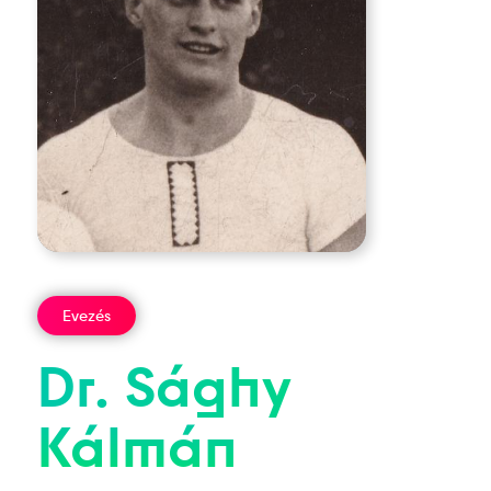
Evezés
Dr.
Sághy
Kálmán