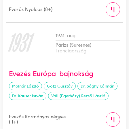
4
Evezős Nyolcas (8+)
1931
1931. aug.
Párizs (Suresnes)
Franciaország
Evezés Európa-bajnokság
Molnár László
Götz Gusztáv
Dr. Sághy Kálmán
Dr. Kauser István
Váli (Egerházy) Rezső László
Evezős Kormányos négyes
4
(4+)