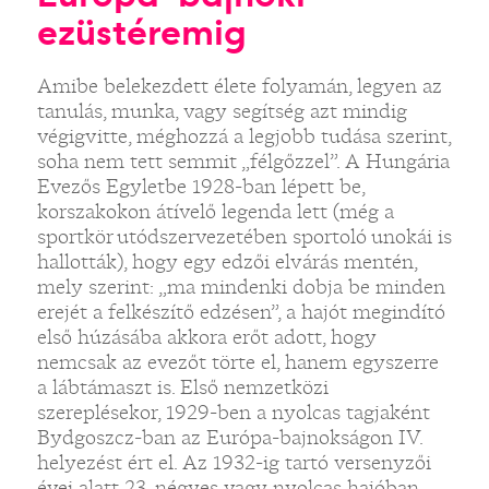
ezüstéremig
Amibe belekezdett élete folyamán, legyen az
tanulás, munka, vagy segítség azt mindig
végigvitte, méghozzá a legjobb tudása szerint,
soha nem tett semmit „félgőzzel”. A Hungária
Evezős Egyletbe 1928-ban lépett be,
korszakokon átívelő legenda lett (még a
sportkör utódszervezetében sportoló unokái is
hallották), hogy egy edzői elvárás mentén,
mely szerint: „ma mindenki dobja be minden
erejét a felkészítő edzésen”, a hajót megindító
első húzásába akkora erőt adott, hogy
nemcsak az evezőt törte el, hanem egyszerre
a lábtámaszt is. Első nemzetközi
szereplésekor, 1929-ben a nyolcas tagjaként
Bydgoszcz-ban az Európa-bajnokságon IV.
helyezést ért el. Az 1932-ig tartó versenyzői
évei alatt 23, négyes vagy nyolcas hajóban