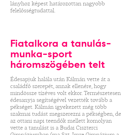
lányhoz képest határozottan nagyobb
felelősségtudattal.
Fiatalkora a tanulás-
munka-sport
háromszögében telt
Édesapjuk halála után Kálmán vette át a
családfő szerepét, annak ellenére, hogy
mindössze tízéves volt ekkor. Természetesen
édesanyja segítségével vezették tovább a
pékséget. Kálmán igyekezett még több
szakmai tudást megszerezni a pékségben, de
az ottani napi teendők mellett komolyan
vette a tanulást is a Budai Ciszterci
Gimnáziumban (ma Szt. Imre Gimnázium a