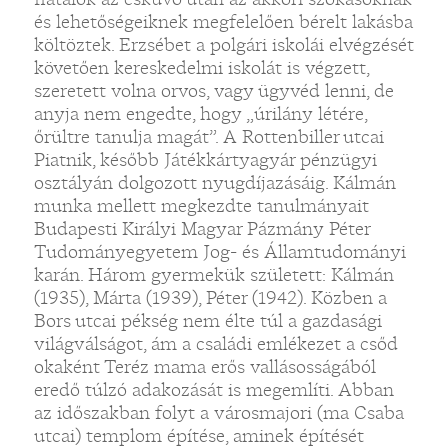
és lehetőségeiknek megfelelően bérelt lakásba
költöztek. Erzsébet a polgári iskolái elvégzését
követően kereskedelmi iskolát is végzett,
szeretett volna orvos, vagy ügyvéd lenni, de
anyja nem engedte, hogy „úrilány létére,
őrültre tanulja magát”. A Rottenbiller utcai
Piatnik, később Játékkártyagyár pénzügyi
osztályán dolgozott nyugdíjazásáig. Kálmán
munka mellett megkezdte tanulmányait
Budapesti Királyi Magyar Pázmány Péter
Tudományegyetem Jog- és Államtudományi
karán. Három gyermekük született: Kálmán
(1935), Márta (1939), Péter (1942). Közben a
Bors utcai pékség nem élte túl a gazdasági
világválságot, ám a családi emlékezet a csőd
okaként Teréz mama erős vallásosságából
eredő túlzó adakozását is megemlíti. Abban
az időszakban folyt a városmajori (ma Csaba
utcai) templom építése, aminek építését