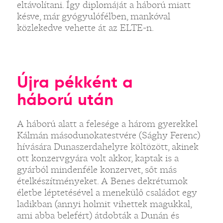
eltávolítani. Így diplomáját a háború miatt
késve, már gyógyulófélben, mankóval
közlekedve vehette át az ELTE-n.
Újra pékként a
háború után
A háború alatt a felesége a három gyerekkel
Kálmán másodunokatestvére (Sághy Ferenc)
hívására Dunaszerdahelyre költözött, akinek
ott konzervgyára volt akkor, kaptak is a
gyárból mindenféle konzervet, sőt más
ételkészítményeket. A Benes dekrétumok
életbe léptetésével a menekülő családot egy
ladikban (annyi holmit vihettek magukkal,
ami abba belefért) átdobták a Dunán és