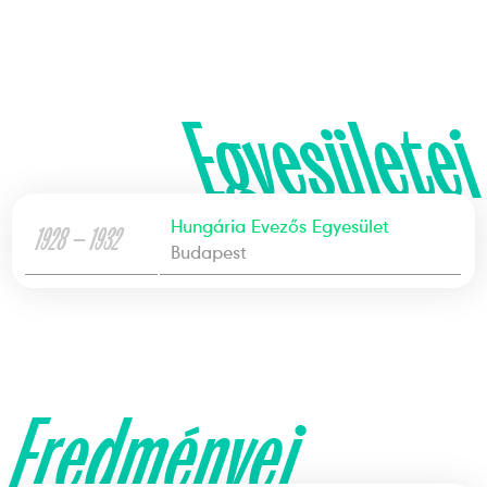
Egyesületei
Hungária Evezős Egyesület
1928 — 1932
Budapest
Eredményei