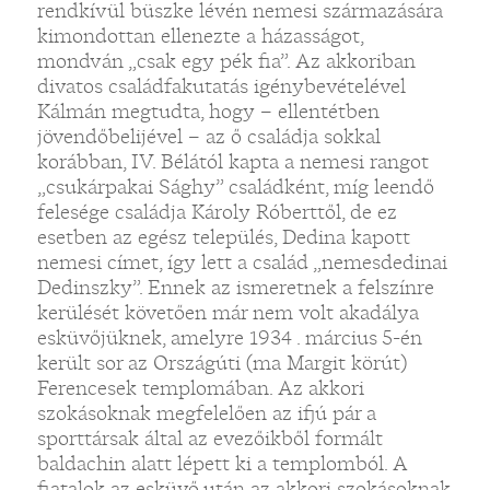
rendkívül büszke lévén nemesi származására
kimondottan ellenezte a házasságot,
mondván „csak egy pék fia”. Az akkoriban
divatos családfakutatás igénybevételével
Kálmán megtudta, hogy – ellentétben
jövendőbelijével – az ő családja sokkal
korábban, IV. Bélától kapta a nemesi rangot
„csukárpakai Sághy” családként, míg leendő
felesége családja Károly Róberttől, de ez
esetben az egész település, Dedina kapott
nemesi címet, így lett a család „nemesdedinai
Dedinszky”. Ennek az ismeretnek a felszínre
kerülését követően már nem volt akadálya
esküvőjüknek, amelyre 1934 . március 5-én
került sor az Országúti (ma Margit körút)
Ferencesek templomában. Az akkori
szokásoknak megfelelően az ifjú pár a
sporttársak által az evezőikből formált
baldachin alatt lépett ki a templomból. A
fiatalok az esküvő után az akkori szokásoknak