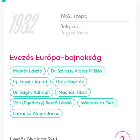
1932
1932. szept.
Belgrád
Jugoszlávia
Evezés Európa-bajnokság
Molnár László
Dr. Szilassy Alajos Miklós
Ifj. Kauser Árpád
Götz Gusztáv
Dr. Sághy Kálmán
Machán Tibor
Váli (Egerházy) Rezső László
Ivácskovics Elek
Lafrankó Alajos János
2
Evezős Nyolcas (8+)