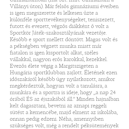
Villányi úton). Már felsős gimnáziumi éveiben
is igen megszerette és lelkesen űzte a
különféle sporttevékenységeket, teniszezett,
futott és evezett, végzős diákként ő volt a
Sportkör Játék-szakosztályának vezetője.
Később e sport mellett döntött. Magas volt és
a pékségben végzett munka miatt már
fiatalon is igen kisportolt alkat, széles
vállakkal, nagyon erős karokkal, kezekkel.
Evezős élete végig a Margitszigeten a
Hungária sportklubban zajlott. Életének ezen
időszakáról később úgy nyilatkozott, amikor
megkérdeztük, hogyan volt a tanulásra, a
munkára és a sportra is ideje, hogy „a nap 24
órából ÉS az éjszakából áll.” Minden hajnalban
kelt dagasztani, bevetni az aznapi reggeli
sütést a kemencébe, majd elment az iskolába,
onnan pedig edzeni. Néha, amennyiben
szükséges volt, még a rendelt péksütemények