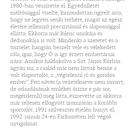
1980-ban veszítette el. Egyedüllétét
méltósággal viselte, kimondottan ügyelt arra,
hogy ne legyen senki terhére, magát az egész
életére jellemző precizitással és alapossággal
ellátta. Ekkorra már kilenc unokája és
dédunokája is volt. Mindenki a szeretet és a
tisztelet hangján beszélt vele és vélekedett
róla, igaz, hogy Ő is így érzett embertársai
iránt. Amikor haldokolva a Szt. János Kórház
ágyán mi, a család már nem láttuk benne a
volt élsportolót, a „végtelenül jó és gondos
ember”, Feri nővér (a vezetékneve nem ismert,
de odaadásának emlékét őrizze e pár sor,
megérdemli) még látta, észrevette az akkorra
már teljesen elfogyott izomzatán a korábbi
sportolót. 1991 szilveszter éjjelén hunyt el,
1992. január 24-én Farkasréten lelt végső
nyugalmat.