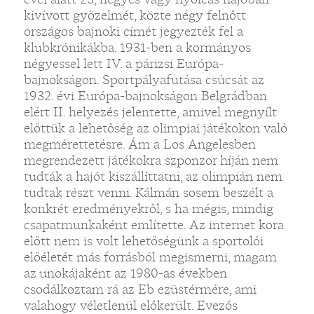
kivívott győzelmét, közte négy felnőtt
országos bajnoki címét jegyezték fel a
klubkrónikákba. 1931-ben a kormányos
négyessel lett IV. a párizsi Európa-
bajnokságon. Sportpályafutása csúcsát az
1932. évi Európa-bajnokságon Belgrádban
elért II. helyezés jelentette, amivel megnyílt
előttük a lehetőség az olimpiai játékokon való
megmérettetésre. Ám a Los Angelesben
megrendezett játékokra szponzor híján nem
tudták a hajót kiszállíttatni, az olimpián nem
tudtak részt venni. Kálmán sosem beszélt a
konkrét eredményekről, s ha mégis, mindig
csapatmunkaként említette. Az internet kora
előtt nem is volt lehetőségünk a sportolói
előéletét más forrásból megismerni, magam
az unokájaként az 1980-as években
csodálkoztam rá az Eb ezüstérmére, ami
valahogy véletlenül előkerült. Evezős