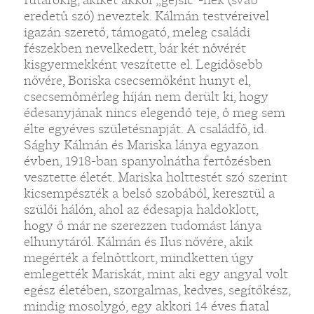
eredetű szó) neveztek. Kálmán testvéreivel
igazán szerető, támogató, meleg családi
fészekben nevelkedett, bár két nővérét
kisgyermekként veszítette el. Legidősebb
nővére, Boriska csecsemőként hunyt el,
csecsemőmérleg híján nem derült ki, hogy
édesanyjának nincs elegendő teje, ő meg sem
élte egyéves születésnapját. A családfő, id.
Sághy Kálmán és Mariska lánya egyazon
évben, 1918-ban spanyolnátha fertőzésben
vesztette életét. Mariska holttestét szó szerint
kicsempészték a belső szobából, keresztül a
szülői hálón, ahol az édesapja haldoklott,
hogy ő már ne szerezzen tudomást lánya
elhunytáról. Kálmán és Ilus nővére, akik
megérték a felnőttkort, mindketten úgy
emlegették Mariskát, mint aki egy angyal volt
egész életében, szorgalmas, kedves, segítőkész,
mindig mosolygó, egy akkori 14 éves fiatal