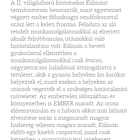
A II. világháború kitörésekor Kálmánt
természetesen besorozták, mint egyetemet
végzett ember főhadnagyi rendfokozattal
utász lett a keleti fronton. Feladata az alá
rendelt munkaszolgálatosokkal az elrejtett
aknák felrobbantása, utászokkal való
hatástalanítása volt. Kálmán a bevett
gyakorlattal ellentétben a
munkaszolgálatosokkal csak óvatos,
négyzetrácsos haladással átvizsgáltatta a
területet, akik a gyanús helyeken kis karókat
helyeztek el, majd ezeken a helyeken az
utászok végezték el a szükséges hatástalanító
műveletet. Az embertelen időszakban és
környezetben is EMBER maradt. Az orosz
előrenyomulás és a háború akkor már látható
elvesztése során a megmaradt magyar
hadsereg teljesen magára maradt, Kálmán
előbb egy kisebb csoporttal, majd csak
kettesben a tisztiszolgájával igyekezett