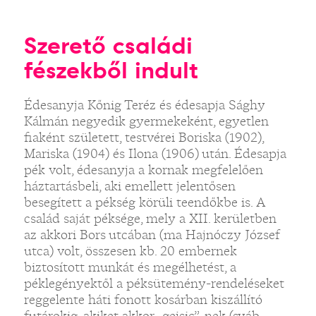
Szerető családi
fészekből indult
Édesanyja Kőnig Teréz és édesapja Sághy
Kálmán negyedik gyermekeként, egyetlen
fiaként született, testvérei Boriska (1902),
Mariska (1904) és Ilona (1906) után. Édesapja
pék volt, édesanyja a kornak megfelelően
háztartásbeli, aki emellett jelentősen
besegített a pékség körüli teendőkbe is. A
család saját péksége, mely a XII. kerületben
az akkori Bors utcában (ma Hajnóczy József
utca) volt, összesen kb. 20 embernek
biztosított munkát és megélhetést, a
péklegényektől a péksütemény-rendeléseket
reggelente háti fonott kosárban kiszállító
futárokig, akiket akkor „gejsic”-nek (sváb