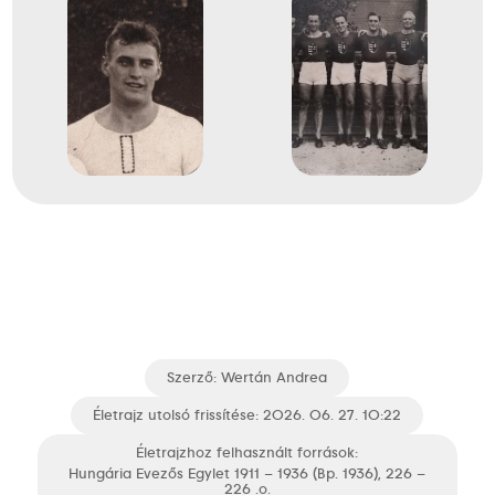
Szerző:
Wertán Andrea
Életrajz utolsó frissítése: 2026. 06. 27. 10:22
Életrajzhoz felhasznált források:
Hungária Evezős Egylet 1911 – 1936 (Bp. 1936), 226 –
226 .o.