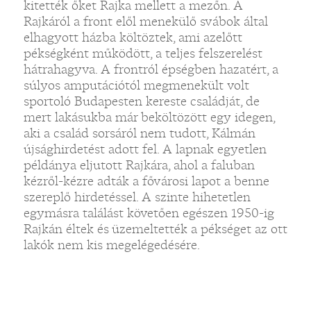
kitették őket Rajka mellett a mezőn. A
Rajkáról a front elől menekülő svábok által
elhagyott házba költöztek, ami azelőtt
pékségként működött, a teljes felszerelést
hátrahagyva. A frontról épségben hazatért, a
súlyos amputációtól megmenekült volt
sportoló Budapesten kereste családját, de
mert lakásukba már beköltözött egy idegen,
aki a család sorsáról nem tudott, Kálmán
újsághirdetést adott fel. A lapnak egyetlen
példánya eljutott Rajkára, ahol a faluban
kézről-kézre adták a fővárosi lapot a benne
szereplő hirdetéssel. A szinte hihetetlen
egymásra találást követően egészen 1950-ig
Rajkán éltek és üzemeltették a pékséget az ott
lakók nem kis megelégedésére.