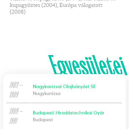
kupagyőztes (2004), Európa válogatott
(2008)
Egyesületei
1983 —
Nagykanizsai Olajbányást SE
1989
Nagykanizsa
1989 —
Budapesti Hiradástechnikai Gyár
1991
Budapest