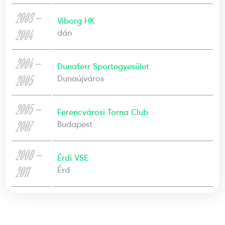
2003 —
Viborg HK
2004
dán
2004 —
Dunaferr Sportegyesület
2005
Dunaújváros
2005 —
Ferencvárosi Torna Club
2007
Budapest
2008 —
Érdi VSE
2011
Érd