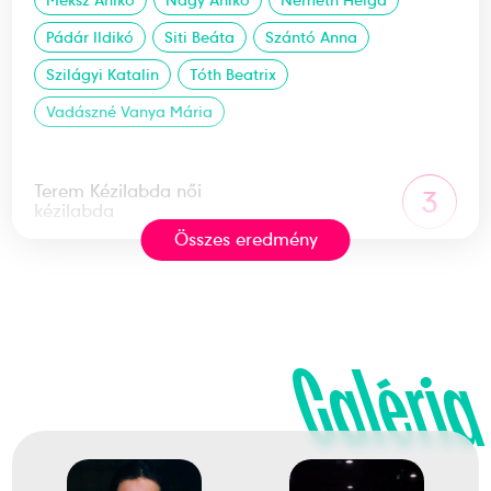
Meksz Anikó
Nagy Anikó
Németh Helga
Pádár Ildikó
Siti Beáta
Szántó Anna
Szilágyi Katalin
Tóth Beatrix
Vadászné Vanya Mária
Terem Kézilabda női
3
kézilabda
Összes eredmény
1995
1995. dec.
Budapest; Győr; Bécsújhely;
Krems; St. Pölten; Stockerau
Galéria
Ausztria; Magyarország
Női kézilabda világbajnokság