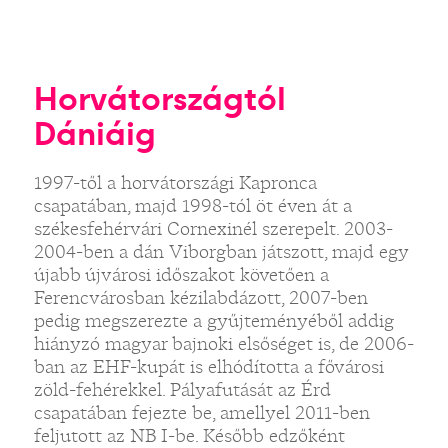
Horvátországtól
Dániáig
1997-től a horvátországi Kapronca
csapatában, majd 1998-tól öt éven át a
székesfehérvári Cornexinél szerepelt. 2003-
2004-ben a dán Viborgban játszott, majd egy
újabb újvárosi időszakot követően a
Ferencvárosban kézilabdázott, 2007-ben
pedig megszerezte a gyűjteményéből addig
hiányzó magyar bajnoki elsőséget is, de 2006-
ban az EHF-kupát is elhódította a fővárosi
zöld-fehérekkel. Pályafutását az Érd
csapatában fejezte be, amellyel 2011-ben
feljutott az NB I-be. Később edzőként