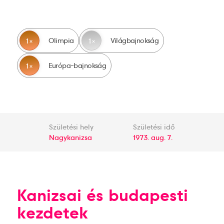
Olimpia
Világbajnokság
1
1
Európa-bajnokság
1
Születési hely
Születési idő
Nagykanizsa
1973. aug. 7.
Kanizsai és budapesti
kezdetek