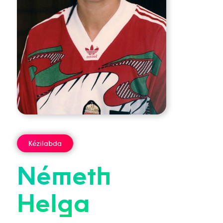
Kézilabda
Németh
Helga