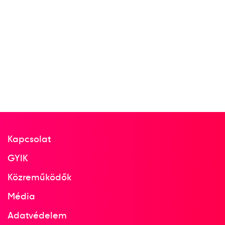
Női kézilabda Európa-
bajnokság
Balogh Beatrix
Farkas Ágnes
Farkas Andrea
Kántor Anikó
Kökény Beatrix
Kulcsár Anita
Németh Helga
Pádár Ildikó
Pálinger Katalin
Pigniczki Krisztina
Simics Judit
Siti Eszter
Terem Kézilabda női
Kapcsolat
3
kézilabda
GYIK
Közreműködők
1993
1993. nov.
Média
Oslo; Bergen; Trondheim;
Bodö; Drammen; Ostre
Adatvédelem
Norvégia