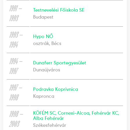
1991 —
Testnevelési Főiskola SE
1993
Budapest
1993 —
Hypo NŐ
1994
osztrák, Bécs
1994 —
Dunaferr Sportegyesület
1997
Dunaújváros
1997 —
Podravka Koprivnica
1998
Kapronca
1998 —
KÖFÉM SC, Cornexi-Alcoa, Fehérvár KC,
Alba Fehérvár
2003
Székesfehérvár