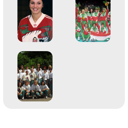
Erdős Éva
Farkas Ágnes
Farkas Andrea
Hoffmann Beáta
Kántor Anikó
Sáriné Kocsis Erzsébet
Kökény Beatrix
Mátéfi Eszter
Meksz Anikó
Nagy Anikó
Németh Helga
Siti Beáta
Szántó Anna
Szilágyi Katalin
Tóth Beatrix
Terem Kézilabda női
2
kézilabda
1998
1998. dec.
Amszterdam; Hertogenbosch
Hollandia