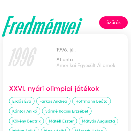
Eredményei
Szűrés
1996
1996. júl.
Atlanta
Amerikai Egyesült Államok
XXVI. nyári olimpiai játékok
Erdős Éva
Farkas Andrea
Hoffmann Beáta
Kántor Anikó
Sáriné Kocsis Erzsébet
Kökény Beatrix
Mátéfi Eszter
Mátyás Auguszta