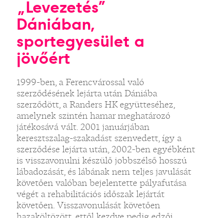
„Levezetés”
Dániában,
sportegyesület a
jövőért
1999-ben, a Ferencvárossal való
szerződésének lejárta után Dániába
szerződött, a Randers HK együtteséhez,
amelynek szintén hamar meghatározó
játékosává vált. 2001 januárjában
keresztszalag-szakadást szenvedett, így a
szerződése lejárta után, 2002-ben egyébként
is visszavonulni készülő jobbszélső hosszú
lábadozását, és lábának nem teljes javulását
követően valóban bejelentette pályafutása
végét a rehabilitációs időszak lejártát
követően. Visszavonulását követően
hazaköltözött, ettől kezdve pedig edzői