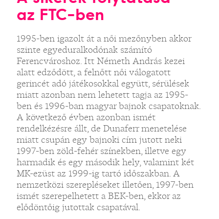
az FTC-ben
1995-ben igazolt át a női mezőnyben akkor
szinte egyeduralkodónak számító
Ferencvároshoz. Itt Németh András kezei
alatt edződött, a felnőtt női válogatott
gerincét adó játékosokkal együtt, sérülések
miatt azonban nem lehetett tagja az 1995-
ben és 1996-ban magyar bajnok csapatoknak.
A következő évben azonban ismét
rendelkézésre állt, de Dunaferr menetelése
miatt csupán egy bajnoki cím jutott neki
1997-ben zöld-fehér színekben, illetve egy
harmadik és egy második hely, valamint két
MK-ezüst az 1999-ig tartó időszakban. A
nemzetközi szerepléseket illetően, 1997-ben
ismét szerepelhetett a BEK-ben, ekkor az
elődöntőig jutottak csapatával.