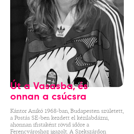
Út a Vasasba, és
onnan a csúcsra
Kántor Anikó 1968-ban, Budapesten született,
a Postás SE-ben kezdett el kézilabdázni,
ahonnan ifistaként rövid időre a
Ferencvároshoz igazolt. A Szekszárdon