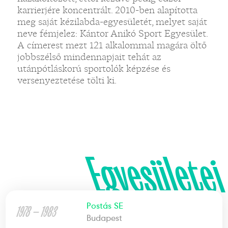
karrierjére koncentrált. 2010-ben alapította
meg saját kézilabda-egyesületét, melyet saját
neve fémjelez: Kántor Anikó Sport Egyesület.
A címerest mezt 121 alkalommal magára öltő
jobbszélső mindennapjait tehát az
utánpótláskorú sportolók képzése és
versenyeztetése tölti ki.
Egyesületei
Postás SE
1978 — 1983
Budapest