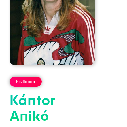
Kézilabda
Kántor
Anikó