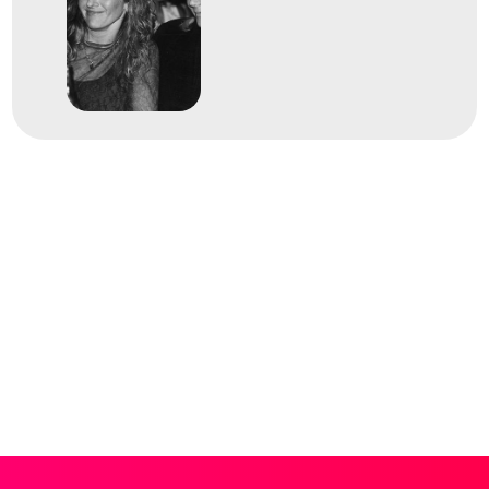
Románia
Női kézilabda Európa-
bajnokság
Farkas Ágnes
Kántor Anikó
Kirsner Erika
Kökény Beatrix
Kulcsár Anita
Pádár Ildikó
Pálffy Zsuzsanna
Pálinger Katalin
Pigniczki Krisztina
Simics Judit
Siti Beáta
Siti Eszter
Terem Kézilabda női
1
kézilabda