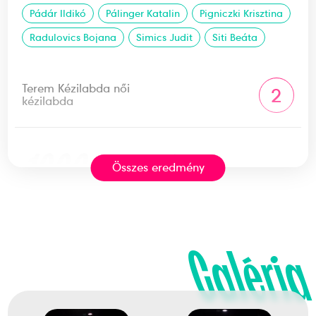
Pádár Ildikó
Pálinger Katalin
Pigniczki Krisztina
Radulovics Bojana
Simics Judit
Siti Beáta
Terem Kézilabda női
2
kézilabda
1996
1996. júl.
Összes eredmény
Atlanta
Amerikai Egyesült Államok
Galéria
XXVI. nyári olimpiai játékok
Erdős Éva
Farkas Andrea
Hoffmann Beáta
Kántor Anikó
Sáriné Kocsis Erzsébet