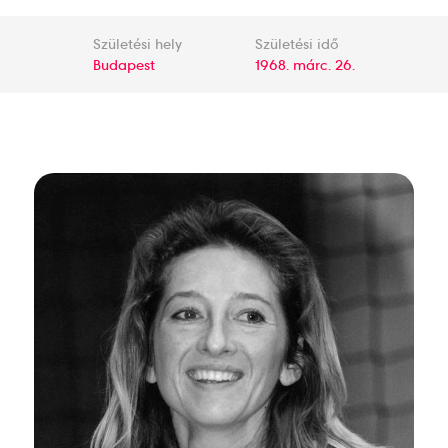
Születési hely
Születési idő
Budapest
1968. márc. 26.