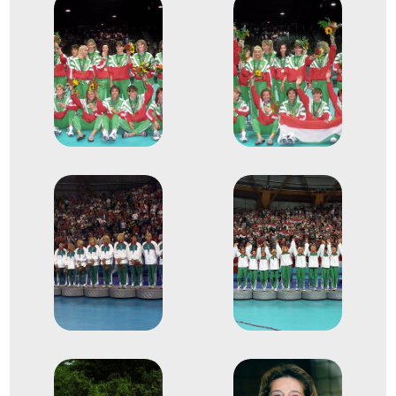
Kökény Beatrix
Mátéfi Eszter
Mátyás Auguszta
Meksz Anikó
Nagy Anikó
Németh Helga
Pádár Ildikó
Siti Beáta
Szántó Anna
Szilágyi Katalin
Tóth Beatrix
Vadászné Vanya Mária
Terem Kézilabda női
3
kézilabda
1995
1995. dec.
Budapest; Győr; Bécsújhely;
Krems; St. Pölten; Stockerau
Ausztria; Magyarország