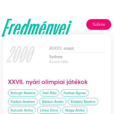
Eredményei
Szűrés
2000
2000. szept.
Sydney
Ausztrália
XXVII. nyári olimpiai játékok
Balogh Beatrix
Deli Rita
Farkas Ágnes
Farkas Andrea
Kántor Anikó
Kökény Beatrix
Kulcsár Anita
Lőwy Dóra
Nagy Anikó