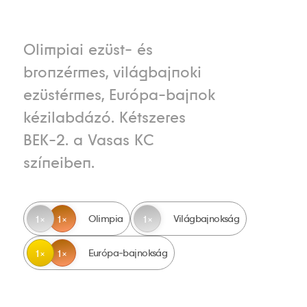
Olimpiai ezüst- és
bronzérmes, világbajnoki
ezüstérmes, Európa-bajnok
kézilabdázó. Kétszeres
BEK-2. a Vasas KC
színeiben.
Olimpia
Világbajnokság
1
1
1
Európa-bajnokság
1
1