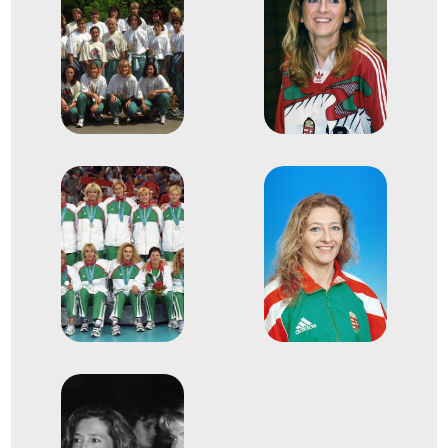
Női kézilabda világbajnokság
Erdős Éva
Farkas Ágnes
Farkas Andrea
Hoffmann Beáta
Kántor Anikó
Sáriné Kocsis Erzsébet
Kökény Beatrix
Mátéfi Eszter
Meksz Anikó
Nagy Anikó
Németh Helga
Siti Beáta
Szántó Anna
Szilágyi Katalin
Tóth Beatrix
Terem Kézilabda női
2
kézilabda
2000
2000. dec.
Valcea; Bukarest