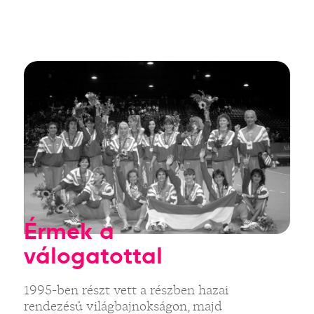
Érmek a
válogatottal
1995-ben részt vett a részben hazai
rendezésű világbajnokságon, majd