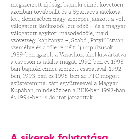
megszerzett ifjúsági bajnoki címét követően
azonban továbbállt és a Spartacus játékosa
lett, döntésében nagy szerepet játszott a volt
válogatott játékosból lett edző – és a magyar
válogatott egykori másodedzője, majd
szövetségi kapitánya –, Szabó „Patyi” István
személye és a tőle remélt új impulzusok.
1989-ben igazolt a Vasashoz, ahol kisvártatva
a csúcson is találta magát. 1992-ben és 1993-
ban bajnoki címet szerzett csapatával, 1992-
ben, 1993-ban és 1995-ben az FTC mögött
ezüstéremmel zárt együttesével a Magyar
Kupában, mindeközben a BEK-ben 1993-ban
és 1994-ben is döntőt játszottak.
A sikerek folytatása