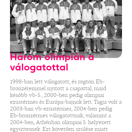
Három olimpián a
válogatottal
1998-ban lett válogatott, és rögtön Eb-
bronzéremmel nyitott a csapattal, majd
később vb-5., 2000-ben pedig olimpiai
ezüstérmes és Európa-bajnok lett. Tagja volt a
2003-ban vb-ezüstérmes, 2004-ben pedig
Eb-bronzérmes válogatottnak, valamint a
2004-ben, Athénban olimpiai 5. helyezett
együttesnek. Ezt követően szülése miatt