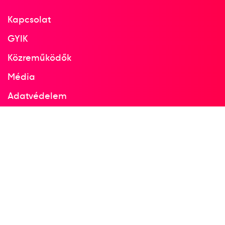
Kapcsolat
Bohus Beáta
Farkas Ágnes
Ferling Bernadett
GYIK
Görbicz Anita
Kirsner Erika
Kulcsár Anita
Lovász Zsuzsanna
Mehlmann Ibolya
Közreműködők
Pálinger Katalin
Pigniczki Krisztina
Média
Radulovics Bojana
Sirina Irina
Siti Eszter
Adatvédelem
Tóth Tímea
Facebook
Instagram
Terem Kézilabda női
2
kézilabda
2000
2000. dec.
Valcea; Bukarest
Románia