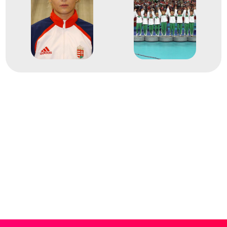
Görbicz Anita
Kirsner Erika
Kulcsár Anita
Lovász Zsuzsanna
Mehlmann Ibolya
Pálffy Zsuzsanna
Pálinger Katalin
Pigniczki Krisztina
Radulovics Bojana
Sirina Irina
Siti Eszter
Tóth Tímea
Terem Kézilabda női
5
kézilabda
2003
2003. dec.
Zágráb; Csáktornya; Split;
Porec; Karlovac; Rijeka
Horvátország
Női kézilabda világbajnokság