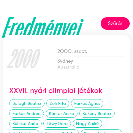
Eredményei
Szűrés
2000
2000. szept.
Sydney
Ausztrália
XXVII. nyári olimpiai játékok
Balogh Beatrix
Deli Rita
Farkas Ágnes
Farkas Andrea
Kántor Anikó
Kökény Beatrix
Kulcsár Anita
Lőwy Dóra
Nagy Anikó