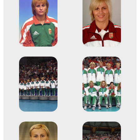
Pálinger Katalin
Pigniczki Krisztina
Szamoránsky Piroska
Szűcs Ibolya Gabriella
Tomori Zsuzsanna
Tóth Tímea
Vérten Orsolya
Terem Kézilabda női
4
kézilabda
2004
2004. aug.
Athén
Görögország
XXVIII. nyári olimpiai játékok
Bohus Beáta
Farkas Ágnes
Ferling Bernadett