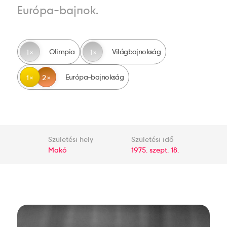
Európa-bajnok.
Olimpia
Világbajnokság
1
1
Európa-bajnokság
1
2
Születési hely
Születési idő
Makó
1975. szept. 18.