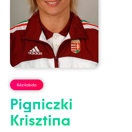
Kézilabda
Pigniczki
Krisztina