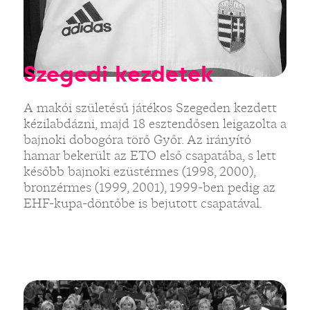
Szegedi kezdetek
A makói születésű játékos Szegeden kezdett
kézilabdázni, majd 18 esztendősen leigazolta a
bajnoki dobogóra törő Győr. Az irányító
hamar bekerült az ETO első csapatába, s lett
később bajnoki ezüstérmes (1998, 2000),
bronzérmes (1999, 2001), 1999-ben pedig az
EHF-kupa-döntőbe is bejutott csapatával.