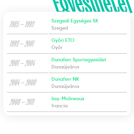
Egyesületei
Szegedi Egységes SK
1985 — 1993
Szeged
Győri ETO
1993 — 2001
Győr
Dunaferr Sportegyesület
2001 — 2004
Dunaújváros
Dunaferr NK
2004 — 2008
Dunaújváros
Issy-Molineaux
2008 — 2011
francia