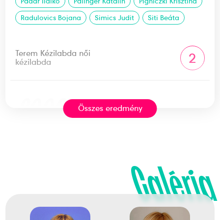
Pádár Ildikó
Pálinger Katalin
Pigniczki Krisztina
Radulovics Bojana
Simics Judit
Siti Beáta
Terem Kézilabda női
2
kézilabda
2008
2008. aug.
Összes eredmény
Peking
Kína
Galéria
XXIX. nyári olimpiai játékok
Bódi Bernadett
Borbás Rita
Ferling Bernadett
Herr Orsolya
Hornyák Ágnes
Kovacsicz Mónika