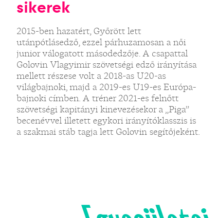
sikerek
2015-ben hazatért, Győrött lett
utánpótlásedző, ezzel párhuzamosan a női
junior válogatott másodedzője. A csapattal
Golovin Vlagyimir szövetségi edző irányítása
mellett részese volt a 2018-as U20-as
világbajnoki, majd a 2019-es U19-es Európa-
bajnoki címben. A tréner 2021-es felnőtt
szövetségi kapitányi kinevezésekor a „Piga”
becenévvel illetett egykori irányítóklasszis is
a szakmai stáb tagja lett Golovin segítőjeként.