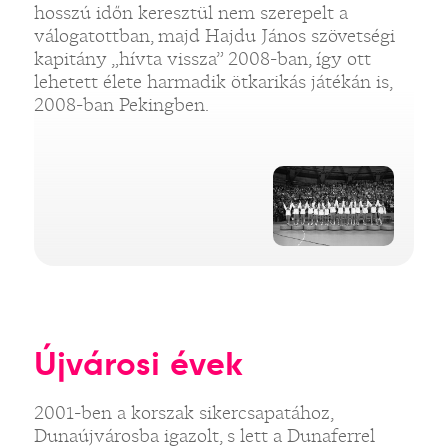
hosszú időn keresztül nem szerepelt a
válogatottban, majd Hajdu János szövetségi
kapitány „hívta vissza” 2008-ban, így ott
lehetett élete harmadik ötkarikás játékán is,
2008-ban Pekingben.
Újvárosi évek
2001-ben a korszak sikercsapatához,
Dunaújvárosba igazolt, s lett a Dunaferrel