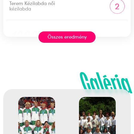
Terem Kézilabda női
2
kézilabda
1996
1996. júl.
Összes eredmény
Atlanta
Amerikai Egyesült Államok
Galéria
XXVI. nyári olimpiai játékok
Erdős Éva
Farkas Andrea
Hoffmann Beáta
Kántor Anikó
Sáriné Kocsis Erzsébet
Kökény Beatrix
Mátéfi Eszter
Mátyás Auguszta
Meksz Anikó
Nagy Anikó
Németh Helga
Pádár Ildikó
Siti Beáta
Szántó Anna