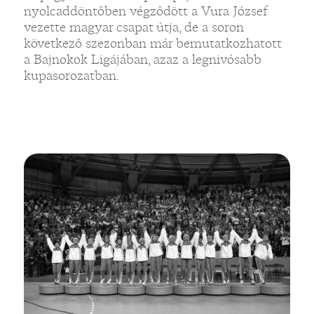
nyolcaddöntőben végződött a Vura József
vezette magyar csapat útja, de a soron
következő szezonban már bemutatkozhatott
a Bajnokok Ligájában, azaz a legnivósabb
kupasorozatban.