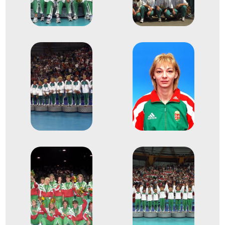
Szilágyi Katalin
Tóth Beatrix
Vadászné Vanya Mária
Terem Kézilabda női
3
kézilabda
1995
1995. dec.
Budapest; Győr; Bécsújhely;
Krems; St. Pölten; Stockerau
Ausztria; Magyarország
Női kézilabda világbajnokság
Erdős Éva
Farkas Ágnes
Farkas Andrea
Hoffmann Beáta
Kántor Anikó