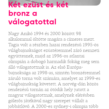
Két ezüst és két
bronz a
válogatottal
Nagy Anikó 1994 és 2000 között 98
alkalommal öltötte magára a címeres mezt.
Tagja volt a részben hazai rendezésű 1995-ös
világbajnokságot ezüstéremmel záró nemzeti
együttesnek, majd az 1996-os atlantai
olimpián a dobogó harmadik fokáig meg sem
álló válogatottnak is. Az első Európa-
bajnoksága az 1998-as, szintén bronzéremmel
záruló torna volt számára, amelyet az 1999-es
világbajnokság követett. A norvég-dán közös
rendezésű tornán az ötödik hely jutott a
magyar válogatottnak, amelynek elérésben
gólerős játékával nagy szerepet vállalt a
jobbátlövő. A 2000-es sydney-i olimpia több