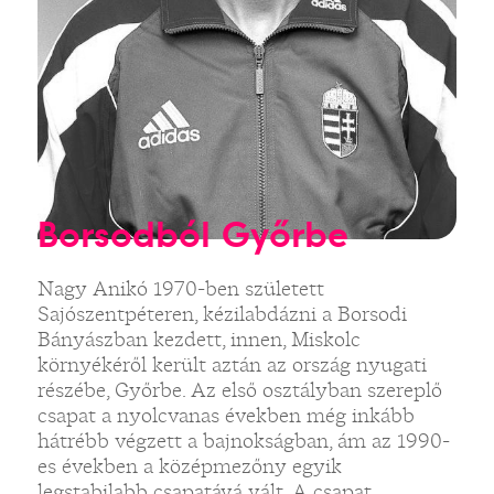
Borsodból Győrbe
Nagy Anikó 1970-ben született
Sajószentpéteren, kézilabdázni a Borsodi
Bányászban kezdett, innen, Miskolc
környékéről került aztán az ország nyugati
részébe, Győrbe. Az első osztályban szereplő
csapat a nyolcvanas években még inkább
hátrébb végzett a bajnokságban, ám az 1990-
es években a középmezőny egyik
legstabilabb csapatává vált. A csapat