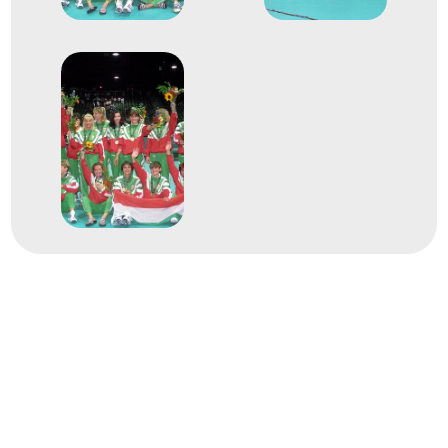
Sáriné Kocsis Erzsébet
Kökény Beatrix
Mátéfi Eszter
Meksz Anikó
Nagy Anikó
Németh Helga
Siti Beáta
Szántó Anna
Szilágyi Katalin
Tóth Beatrix
Terem Kézilabda női
2
kézilabda
1999. nov.
1999
Oslo; Gjövik; Hamar;
Stavanger; Trondheim;
Lillehammer; Bergen; Kolding
Norvégia; Dánia
Női kézilabda világbajnokság