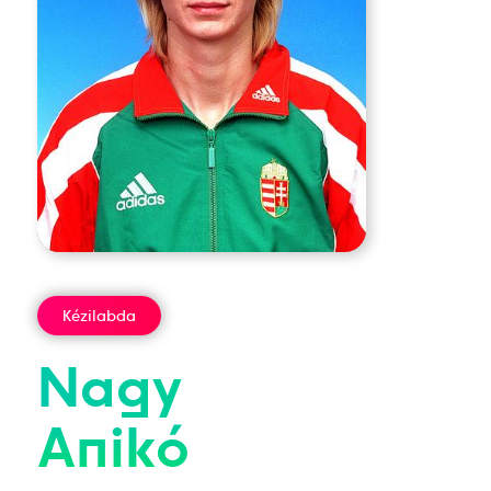
Kézilabda
Nagy
Anikó