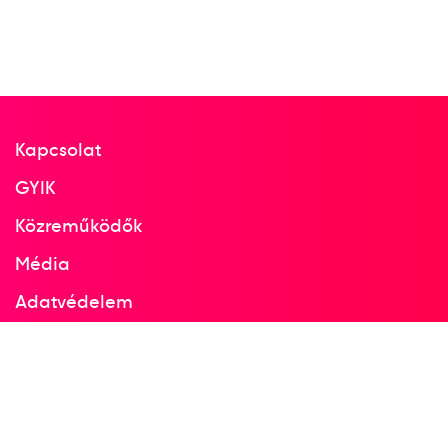
Balogh Beatrix
Deli Rita
Farkas Ágnes
Farkas Andrea
Kántor Anikó
Kökény Beatrix
Lőwy Dóra
Nagy Anikó
Pádár Ildikó
Pálinger Katalin
Pigniczki Krisztina
Siti Beáta
Kapcsolat
GYIK
Terem Kézilabda női
5
kézilabda
Közreműködők
Média
1996
1996. dec.
Adatvédelem
Bröndby; Vejle; Herning;
Fredericia
Facebook
Dánia
Instagram
Női kézilabda Európa-