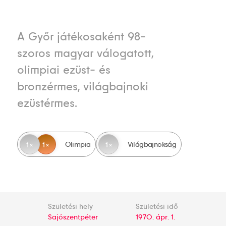
A Győr játékosaként 98-
szoros magyar válogatott,
olimpiai ezüst- és
bronzérmes, világbajnoki
ezüstérmes.
Olimpia
Világbajnokság
1
1
1
Születési hely
Születési idő
Sajószentpéter
1970. ápr. 1.