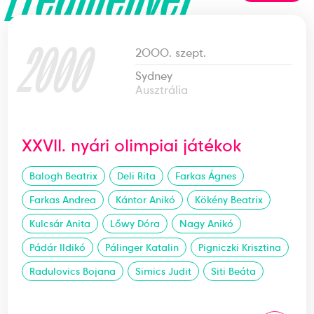
2000
2000. szept.
Sydney
Ausztrália
XXVII. nyári olimpiai játékok
Balogh Beatrix
Deli Rita
Farkas Ágnes
Farkas Andrea
Kántor Anikó
Kökény Beatrix
Kulcsár Anita
Lőwy Dóra
Nagy Anikó
Pádár Ildikó
Pálinger Katalin
Pigniczki Krisztina
Radulovics Bojana
Simics Judit
Siti Beáta