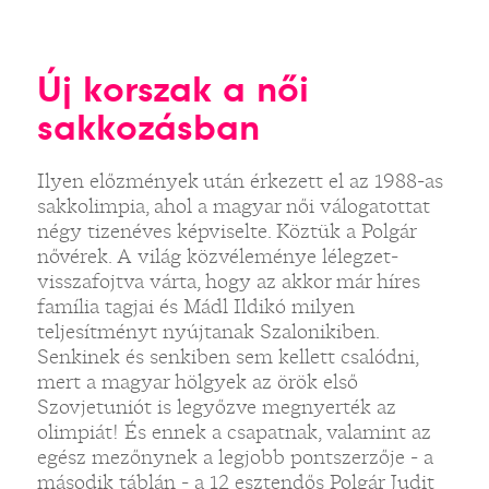
Új korszak a női
sakkozásban
Ilyen előzmények után érkezett el az 1988-as
sakkolimpia, ahol a magyar női válogatottat
négy tizenéves képviselte. Köztük a Polgár
nővérek. A világ közvéleménye lélegzet-
visszafojtva várta, hogy az akkor már híres
família tagjai és Mádl Ildikó milyen
teljesítményt nyújtanak Szalonikiben.
Senkinek és senkiben sem kellett csalódni,
mert a magyar hölgyek az örök első
Szovjetuniót is legyőzve megnyerték az
olimpiát! És ennek a csapatnak, valamint az
egész mezőnynek a legjobb pontszerzője - a
második táblán - a 12 esztendős Polgár Judit