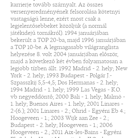
karrierje tovább szárnyalt. Az összes
versenyeredményének felsorolása kötetnyi
vastagságú lenne, ezért most csak a
legjelentősebbeket közöljük (a normál
játékidejű tornákról). 1994 januárjában
bekerült a TOP 20-ba, majd 1996 januárjában
a TOP 10-be. A legmagasabb világranglista
helyezése 8. volt 2004 januárjában először,
majd a következő két évben folyamatosan a
legjobb tízben állt. 1992 Madrid - 2. hely; New
York - 2. hely; 1993 Budapest - Polgár J.-
Szpasszkij 5,5-4,5; Dos Hermanas - 2. hely;
1994 Madrid - 1. hely; 1999 Las Vegas - K.O.
vb negyeddöntő; 2000 Bali - 1. hely; Malmö -
1. hely; Buenos Aires - 1. hely; 2001 Linares -
2-(6.); 2001 Linares - 2.; Ohrid - Egyéni Eb 4.;
Hoogeveen - 1.; 2003 Wijk aan Zee - 2.;
Budapest - 2. hely; Hoogeveen - 1.; 2006
Hoogeveen - 2.; 2011 Aix-les-Bains - Egyéni