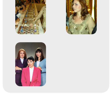
5
Férfi Csapat
2013
2013. nov.
Varsó
Lengyelország
19. Sakkcsapat Európa-
bajnokság
5
Férfi Egyéni