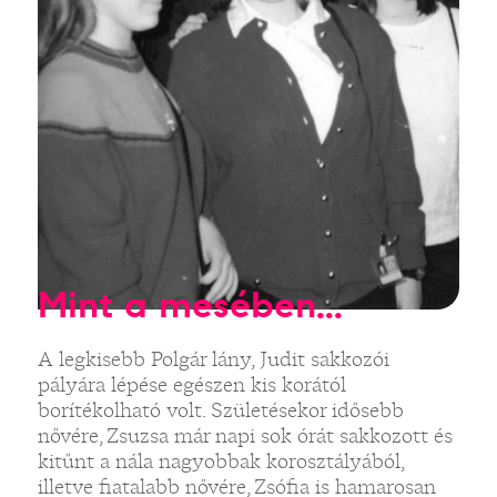
Mint a mesében...
A legkisebb Polgár lány, Judit sakkozói
pályára lépése egészen kis korától
borítékolható volt. Születésekor idősebb
nővére, Zsuzsa már napi sok órát sakkozott és
kitűnt a nála nagyobbak korosztályából,
illetve fiatalabb nővére, Zsófia is hamarosan