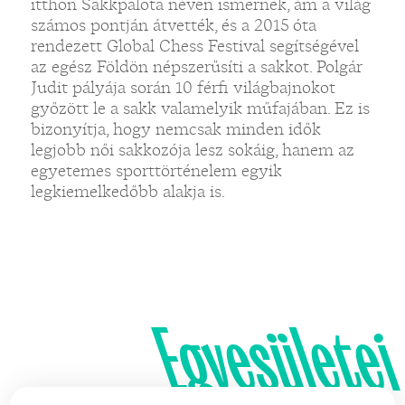
itthon Sakkpalota néven ismernek, ám a világ
számos pontján átvették, és a 2015 óta
rendezett Global Chess Festival segítségével
az egész Földön népszerűsíti a sakkot. Polgár
Judit pályája során 10 férfi világbajnokot
győzött le a sakk valamelyik műfajában. Ez is
bizonyítja, hogy nemcsak minden idők
legjobb női sakkozója lesz sokáig, hanem az
egyetemes sporttörténelem egyik
legkiemelkedőbb alakja is.
Egyesületei