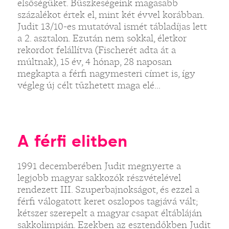
elsőségüket. Büszkeségeink magasabb
százalékot értek el, mint két évvel korábban.
Judit 13/10-es mutatóval ismét tábladíjas lett
a 2. asztalon. Ezután nem sokkal, életkor
rekordot felállítva (Fischerét adta át a
múltnak), 15 év, 4 hónap, 28 naposan
megkapta a férfi nagymesteri címet is, így
végleg új célt tűzhetett maga elé...
A férfi elitben
1991 decemberében Judit megnyerte a
legjobb magyar sakkozók részvételével
rendezett III. Szuperbajnokságot, és ezzel a
férfi válogatott keret oszlopos tagjává vált;
kétszer szerepelt a magyar csapat éltábláján
sakkolimpián. Ezekben az esztendőkben Judit