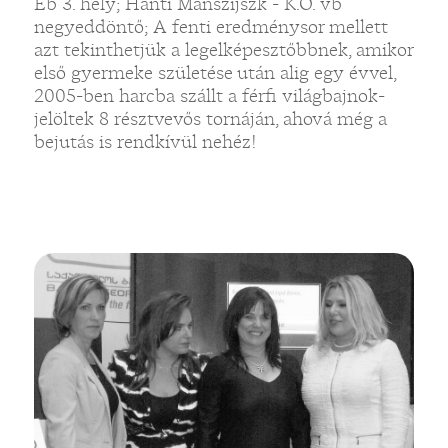
Eb 3. hely; Hanti Manszijszk - K.O. vb
negyeddöntő; A fenti eredménysor mellett
azt tekinthetjük a legelképesztőbbnek, amikor
első gyermeke születése után alig egy évvel,
2005-ben harcba szállt a férfi világbajnok-
jelöltek 8 résztvevős tornáján, ahová még a
bejutás is rendkívül nehéz!