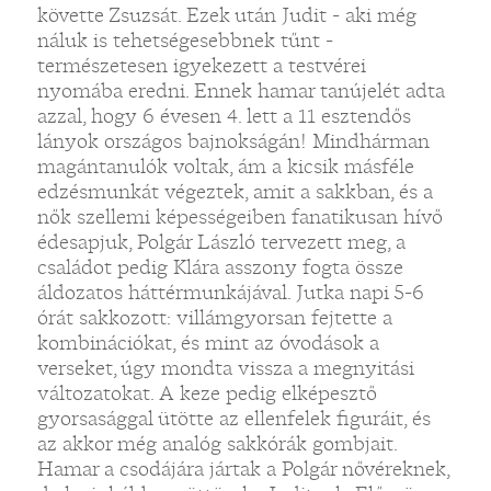
követte Zsuzsát. Ezek után Judit - aki még
náluk is tehetségesebbnek tűnt -
természetesen igyekezett a testvérei
nyomába eredni. Ennek hamar tanújelét adta
azzal, hogy 6 évesen 4. lett a 11 esztendős
lányok országos bajnokságán! Mindhárman
magántanulók voltak, ám a kicsik másféle
edzésmunkát végeztek, amit a sakkban, és a
nők szellemi képességeiben fanatikusan hívő
édesapjuk, Polgár László tervezett meg, a
családot pedig Klára asszony fogta össze
áldozatos háttérmunkájával. Jutka napi 5-6
órát sakkozott: villámgyorsan fejtette a
kombinációkat, és mint az óvodások a
verseket, úgy mondta vissza a megnyitási
változatokat. A keze pedig elképesztő
gyorsasággal ütötte az ellenfelek figuráit, és
az akkor még analóg sakkórák gombjait.
Hamar a csodájára jártak a Polgár nővéreknek,