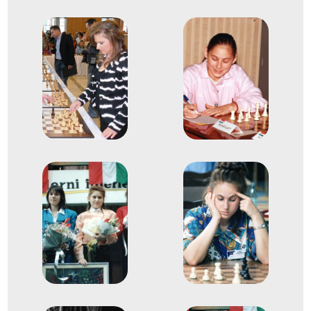
2011
Ningbo
Kína
8. Sakkcsapat-világbajnokság
5
Férfi Csapat
2001
2001. jún.
Ohrid
Észak-Macedónia
Egyéni sakk-Európa-