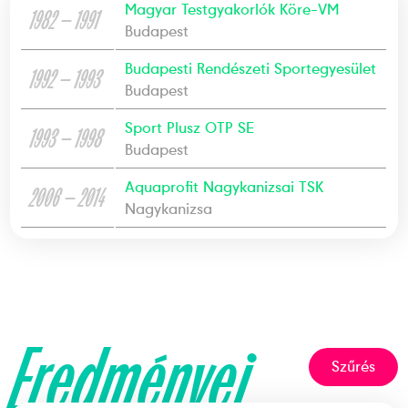
Magyar Testgyakorlók Köre-VM
1982 — 1991
Budapest
Budapesti Rendészeti Sportegyesület
1992 — 1993
Budapest
Sport Plusz OTP SE
1993 — 1998
Budapest
Aquaprofit Nagykanizsai TSK
2006 — 2014
Nagykanizsa
Eredményei
Szűrés