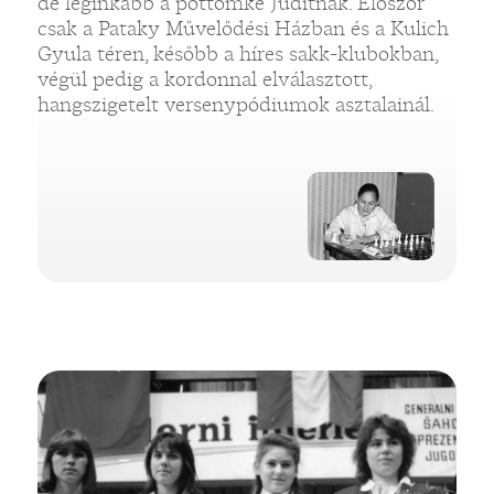
de leginkább a pöttömke Juditnak. Először
csak a Pataky Művelődési Házban és a Kulich
Gyula téren, később a híres sakk-klubokban,
végül pedig a kordonnal elválasztott,
hangszigetelt versenypódiumok asztalainál.