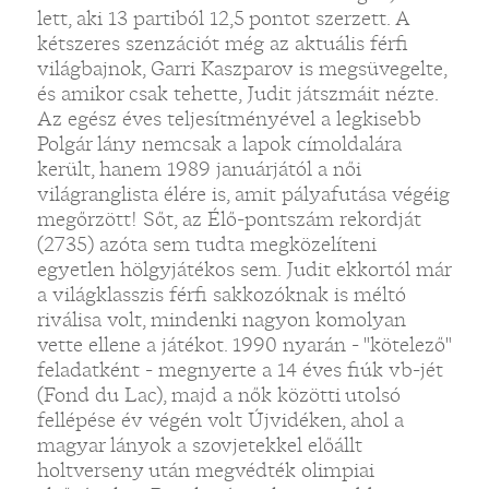
lett, aki 13 partiból 12,5 pontot szerzett. A
kétszeres szenzációt még az aktuális férfi
világbajnok, Garri Kaszparov is megsüvegelte,
és amikor csak tehette, Judit játszmáit nézte.
Az egész éves teljesítményével a legkisebb
Polgár lány nemcsak a lapok címoldalára
került, hanem 1989 januárjától a női
világranglista élére is, amit pályafutása végéig
megőrzött! Sőt, az Élő-pontszám rekordját
(2735) azóta sem tudta megközelíteni
egyetlen hölgyjátékos sem. Judit ekkortól már
a világklasszis férfi sakkozóknak is méltó
riválisa volt, mindenki nagyon komolyan
vette ellene a játékot. 1990 nyarán - "kötelező"
feladatként - megnyerte a 14 éves fiúk vb-jét
(Fond du Lac), majd a nők közötti utolsó
fellépése év végén volt Újvidéken, ahol a
magyar lányok a szovjetekkel előállt
holtverseny után megvédték olimpiai