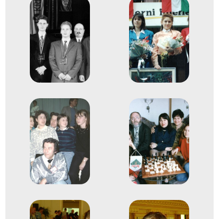
bajnokság, nyílt
4
Férfi Egyéni
2013
2013. nov.
Varsó
Lengyelország
19. Sakkcsapat Európa-
bajnokság
Polgár Judit
Almási Zoltán
Balogh Csaba
Bánusz Tamás
Erdős Viktor