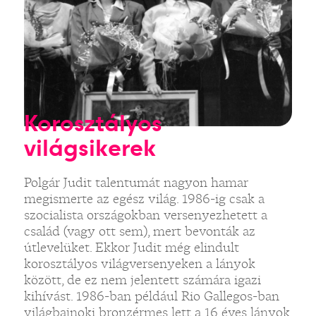
Korosztályos
világsikerek
Polgár Judit talentumát nagyon hamar
megismerte az egész világ. 1986-ig csak a
szocialista országokban versenyezhetett a
család (vagy ott sem), mert bevonták az
útlevelüket. Ekkor Judit még elindult
korosztályos világversenyeken a lányok
között, de ez nem jelentett számára igazi
kihívást. 1986-ban például Rio Gallegos-ban
világbajnoki bronzérmes lett a 16 éves lányok