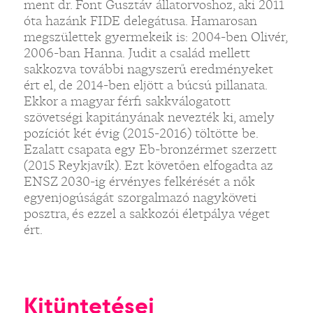
ment dr. Font Gusztáv állatorvoshoz, aki 2011
óta hazánk FIDE delegátusa. Hamarosan
megszülettek gyermekeik is: 2004-ben Olivér,
2006-ban Hanna. Judit a család mellett
sakkozva további nagyszerű eredményeket
ért el, de 2014-ben eljött a búcsú pillanata.
Ekkor a magyar férfi sakkválogatott
szövetségi kapitányának nevezték ki, amely
pozíciót két évig (2015-2016) töltötte be.
Ezalatt csapata egy Eb-bronzérmet szerzett
(2015 Reykjavík). Ezt követően elfogadta az
ENSZ 2030-ig érvényes felkérését a nők
egyenjogúságát szorgalmazó nagyköveti
posztra, és ezzel a sakkozói életpálya véget
ért.
Kitüntetései