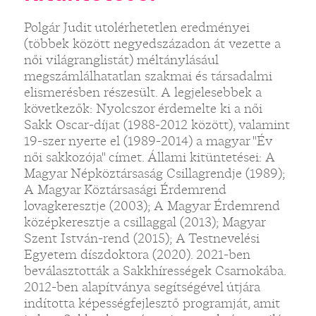
Polgár Judit utolérhetetlen eredményei
(többek között negyedszázadon át vezette a
női világranglistát) méltánylásául
megszámlálhatatlan szakmai és társadalmi
elismerésben részesült. A legjelesebbek a
következők: Nyolcszor érdemelte ki a női
Sakk Oscar-díjat (1988-2012 között), valamint
19-szer nyerte el (1989-2014) a magyar "Év
női sakkozója" címet. Állami kitüntetései: A
Magyar Népköztársaság Csillagrendje (1989);
A Magyar Köztársasági Érdemrend
lovagkeresztje (2003); A Magyar Érdemrend
középkeresztje a csillaggal (2013); Magyar
Szent István-rend (2015); A Testnevelési
Egyetem díszdoktora (2020). 2021-ben
beválasztották a Sakkhírességek Csarnokába.
2012-ben alapítványa segítségével útjára
indította képességfejlesztő programját, amit