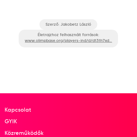
1989
1989. nov.
Haifa
Izrael
Szerző:
Jakobetz László
Életrajzhoz felhasznált források:
www.olimpbase.org/players-ind/d/d131h7xd…
9. Sakkcsapat Európa-
bajnokság
Polgár Judit
Polgár Zsuzsa
Faragó Iván
Pintér József
Faragó Iván
Tolnai Tibor
Grószpéter Attila
Horváth József
Horváth Csaba
Kapcsolat
11
GYIK
Férfi Csapat
Közreműködők