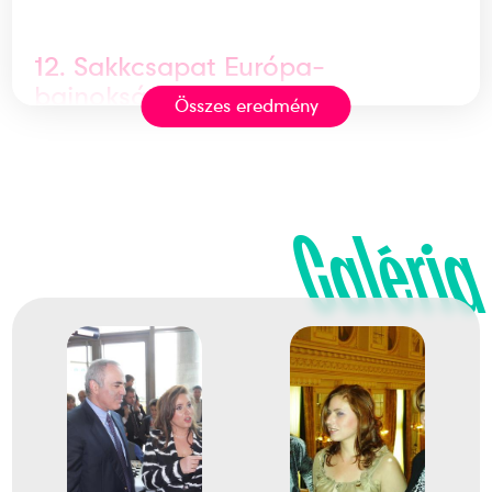
12. Sakkcsapat Európa-
bajnokság
Összes eredmény
2
Férfi Egyéni
Galéria
2011
2011. márc.
Aix-les-Bains
Franciaország
Egyéni sakk-Európa-
bajnokság, nyílt