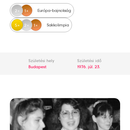
Európa-bajnokság
2
1
Sakkolimpia
5
2
1
Születési hely
Születési idő
Budapest
1976. júl. 23.