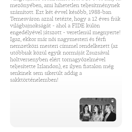
mezőnyében, ami hihetetlen teljesítménynek
számított. Ezt két évvel később, 1988-ban
Temesváron azzal tetézte, hogy a 12 éves fiúk
világbajnokságát - ahol a FIDE külön
engedélyével játszott - veretlenül megnyerte!
Igaz, ekkor már női nagymesteri és férfi
nemzetközi mesteri címmel rendelkezett (az
utóbbiak közül egyik normáját Zsuzsával
holtversenyben elért tornagyőzelmével
teljesítette Izlandon), ez ilyen fiatalon még
senkinek sem sikerült addig a
sakktörténelemben!