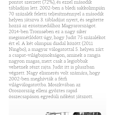
pontot szerzett (72%), és ezzel második
tábladíjas lett. 2002-ben a bledi sakkolimpián
70 százalék feletti teljesítménnyel a második
helyen játszva 3. tábladíjat nyert, és segítette
hozzá az ezüstmedálhoz Magyarországot.
2014-ben Tromsøben ez a nagy siker
megismétlődött úgy, hogy Judit 75 százalékot
ért el. A két olimpiai diadal között (2011
Ningbo), a magyar válogatottal 5. helyen zárt
a csapat-világbajnokságon, aminek a rangja
nagyon magas, mert csak a legjobbak
vehetnek részt rajta. Judit itt is pluszban
végzett. Nagy elismerés volt számára, hogy
2002-ben meghívták a férfi
világválogatottba. Moszkvában az
Oroszország elleni győztes rapid
összecsapáson egyedüli nőként játszott.