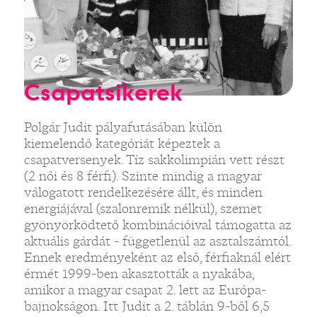
Csapatsikerek
Polgár Judit pályafutásában külön
kiemelendő kategóriát képeztek a
csapatversenyek. Tíz sakkolimpián vett részt
(2 női és 8 férfi). Szinte mindig a magyar
válogatott rendelkezésére állt, és minden
energiájával (szalonremik nélkül), szemet
gyönyörködtető kombinációival támogatta az
aktuális gárdát - függetlenül az asztalszámtól.
Ennek eredményeként az első, férfiaknál elért
érmét 1999-ben akasztották a nyakába,
amikor a magyar csapat 2. lett az Európa-
bajnokságon. Itt Judit a 2. táblán 9-ből 6,5