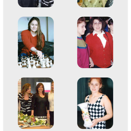
3
Férfi Egyéni
2011
2011
Ningbo
Kína
8. Sakkcsapat-világbajnokság
4
Férfi Egyéni
2011