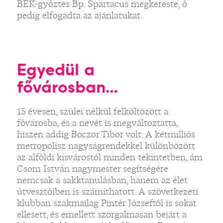
BEK-győztes Bp. Spartacus megkereste, ő
pedig elfogadta az ajánlatukat.
Egyedül a
fővárosban…
15 évesen, szülei nélkül felköltözött a
fővárosba, és a nevét is megváltoztatta,
hiszen addig Boczor Tibor volt. A kétmilliós
metropolisz nagyságrendekkel különbözött
az alföldi kisvárostól minden tekintetben, ám
Csom István nagymester segítségére
nemcsak a sakktanulásban, hanem az élet
útvesztőiben is számíthatott. A szövetkezeti
klubban szakmailag Pintér Józseftől is sokat
ellesett, és emellett szorgalmasan bejárt a