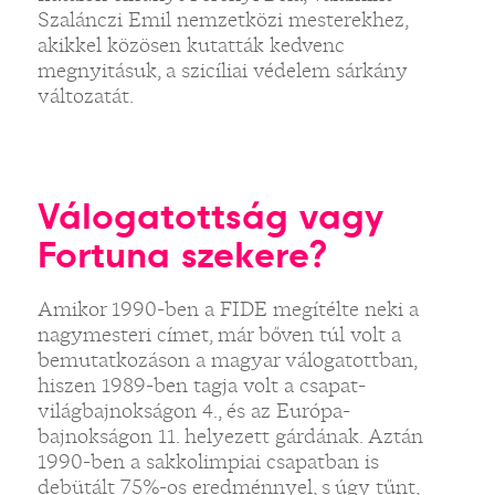
Szalánczi Emil nemzetközi mesterekhez,
akikkel közösen kutatták kedvenc
megnyitásuk, a szicíliai védelem sárkány
változatát.
Válogatottság vagy
Fortuna szekere?
Amikor 1990-ben a FIDE megítélte neki a
nagymesteri címet, már bőven túl volt a
bemutatkozáson a magyar válogatottban,
hiszen 1989-ben tagja volt a csapat-
világbajnokságon 4., és az Európa-
bajnokságon 11. helyezett gárdának. Aztán
1990-ben a sakkolimpiai csapatban is
debütált 75%-os eredménnyel, s úgy tűnt,