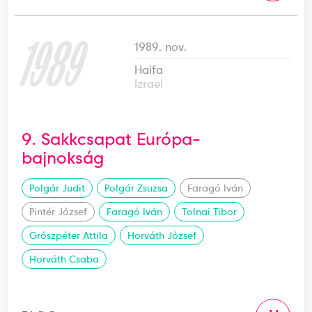
1989
1989. nov.
Haifa
Izrael
9. Sakkcsapat Európa-
bajnokság
Polgár Judit
Polgár Zsuzsa
Faragó Iván
Pintér József
Faragó Iván
Tolnai Tibor
Grószpéter Attila
Horváth József
Horváth Csaba