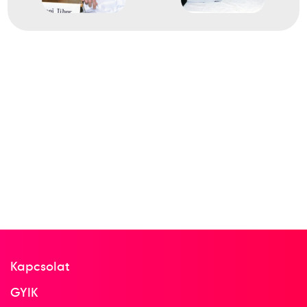
Kapcsolat
GYIK