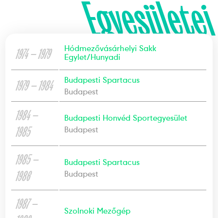
Egyesületei
Hódmezővásárhelyi Sakk
1974 — 1979
Egylet/Hunyadi
Budapesti Spartacus
1979 — 1984
Budapest
1984 —
Budapesti Honvéd Sportegyesület
1985
Budapest
1985 —
Budapesti Spartacus
1986
Budapest
1987 —
Szolnoki Mezőgép