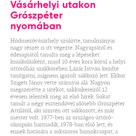
Vásárhelyi utakon
Grószpéter
nyomában
Hódmezővásárhely szülötte, tanulmányai
nagy részét is itt végezte. Nagyapjától és
édesapjától tanulta meg a lépéseket
kisiskolásként, majd 10 éves kora körül a helyi
úttörőház szakkörében Lázár István kezdte
tanítgatni, mígnem igazolt sakkozó lett. Ekkor
Szigeti János vette szárnyai alá. Nagyon
megszerette a játékot, sakksikereiről 12
évesen jelentek meg az első hírek. Sokat
tanult a négy esztendővel idősebb Grószpéter
Attilától, aki szintén ott sakkozott, és már
mester volt. 1977-ben az országos úttörő-
olimpián harmadik, 1978-ban első lett, és
ennek hatására a sokszoros bajnokcsapat, a