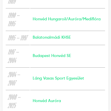
1989
1990 —
Honvéd Hungaroil/Auróra/Mediflóra
1995
1995 — 1997
Balatonalmádi KHSE
1997 —
Budapest Honvéd SE
2004
2004 —
Láng Vasas Sport Egyesület
2007
2008 —
Honvéd Auróra
2025