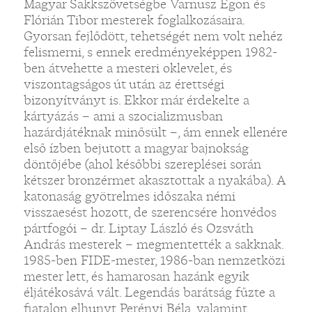
Magyar Sakkszövetségbe Varnusz Egon és
Flórián Tibor mesterek foglalkozásaira.
Gyorsan fejlődött, tehetségét nem volt nehéz
felismerni, s ennek eredményeképpen 1982-
ben átvehette a mesteri oklevelet, és
viszontagságos út után az érettségi
bizonyítványt is. Ekkor már érdekelte a
kártyázás – ami a szocializmusban
hazárdjátéknak minősült –, ám ennek ellenére
első ízben bejutott a magyar bajnokság
döntőjébe (ahol későbbi szereplései során
kétszer bronzérmet akasztottak a nyakába). A
katonaság gyötrelmes időszaka némi
visszaesést hozott, de szerencsére honvédos
pártfogói – dr. Liptay László és Ozsváth
András mesterek – megmentették a sakknak.
1985-ben FIDE-mester, 1986-ban nemzetközi
mester lett, és hamarosan hazánk egyik
éljátékosává vált. Legendás barátság fűzte a
fiatalon elhunyt Perényi Béla, valamint