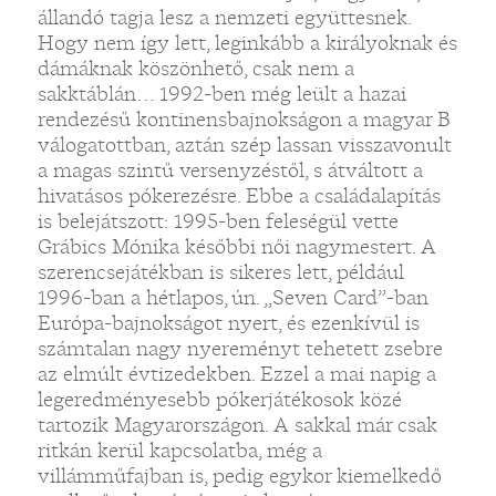
állandó tagja lesz a nemzeti együttesnek.
Hogy nem így lett, leginkább a királyoknak és
dámáknak köszönhető, csak nem a
sakktáblán… 1992-ben még leült a hazai
rendezésű kontinensbajnokságon a magyar B
válogatottban, aztán szép lassan visszavonult
a magas szintű versenyzéstől, s átváltott a
hivatásos pókerezésre. Ebbe a családalapítás
is belejátszott: 1995-ben feleségül vette
Grábics Mónika későbbi női nagymestert. A
szerencsejátékban is sikeres lett, például
1996-ban a hétlapos, ún. „Seven Card”-ban
Európa-bajnokságot nyert, és ezenkívül is
számtalan nagy nyereményt tehetett zsebre
az elmúlt évtizedekben. Ezzel a mai napig a
legeredményesebb pókerjátékosok közé
tartozik Magyarországon. A sakkal már csak
ritkán kerül kapcsolatba, még a
villámműfajban is, pedig egykor kiemelkedő