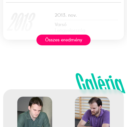
2013
2013. nov.
Varsó
Lengyelország
Összes eredmény
19. Sakkcsapat Európa-
bajnokság
Galéria
Polgár Judit
Almási Zoltán
Balogh Csaba
Bánusz Tamás
Erdős Viktor
5
Férfi Csapat