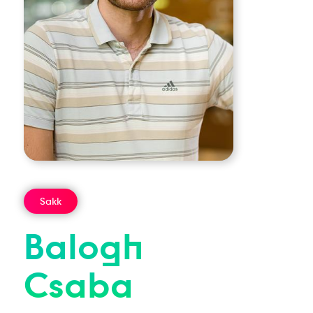
Sakk
Balogh
Csaba