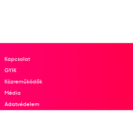
2007
Iráklio
Görögország
16. Sakkcsapat Európa-
bajnokság
Almási Zoltán
Balogh Csaba
Berkes Ferenc
Kapcsolat
Gyimesi Zoltán
Ruck Róbert
GYIK
Közreműködők
10
Férfi Csapat
Média
Adatvédelem
2014
2014. aug.
Facebook
Tromsö
Instagram
Norvégia