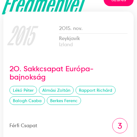
Eredményei
2015
2015. nov.
Reykjavík
Izland
20. Sakkcsapat Európa-
bajnokság
Lékó Péter
Almási Zoltán
Rapport Richárd
Balogh Csaba
Berkes Ferenc
3
Férfi Csapat