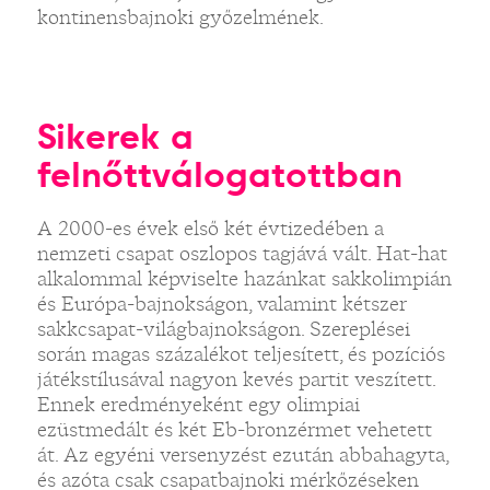
kontinensbajnoki győzelmének.
Sikerek a
felnőttválogatottban
A 2000-es évek első két évtizedében a
nemzeti csapat oszlopos tagjává vált. Hat-hat
alkalommal képviselte hazánkat sakkolimpián
és Európa-bajnokságon, valamint kétszer
sakkcsapat-világbajnokságon. Szereplései
során magas százalékot teljesített, és pozíciós
játékstílusával nagyon kevés partit veszített.
Ennek eredményeként egy olimpiai
ezüstmedált és két Eb-bronzérmet vehetett
át. Az egyéni versenyzést ezután abbahagyta,
és azóta csak csapatbajnoki mérkőzéseken