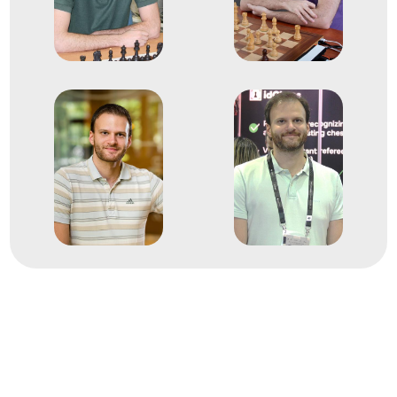
2009
2009. okt.
Újvidék
Szerbia
17. Sakkcsapat Európa-
bajnokság
Almási Zoltán
Balogh Csaba
Berkes Ferenc
Gyimesi Zoltán
Ruck Róbert
8
Férfi Csapat
2007. okt.