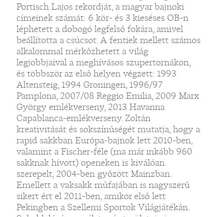
Portisch Lajos rekordját, a magyar bajnoki
címeinek számát: 6 kör- és 3 kieséses OB-n
léphetett a dobogó legfelső fokára, amivel
beállította a csúcsot. A fentiek mellett számos
alkalommal mérkőzhetett a világ
legjobbjaival a meghívásos szupertornákon,
és többször az első helyen végzett: 1993
Altensteig, 1994 Groningen, 1996/97
Pamplona, 2007/08 Reggio Emilia, 2009 Marx
György emlékverseny, 2013 Havanna
Capablanca-emlékverseny. Zoltán
kreativitását és sokszínűségét mutatja, hogy a
rapid sakkban Európa-bajnok lett 2010-ben,
valamint a Fischer-féle (ma már inkább 960
sakknak hívott) openeken is kiválóan
szerepelt, 2004-ben győzött Mainzban.
Emellett a vaksakk műfajában is nagyszerű
sikert ért el 2011-ben, amikor első lett
Pekingben a Szellemi Sportok Világjátékán.