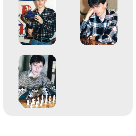
bajnokság
Polgár Judit
Almási Zoltán
Balogh Csaba
Bánusz Tamás
Erdős Viktor
5
Férfi Csapat
2009
2009. okt.
Újvidék
Szerbia
17. Sakkcsapat Európa-
bajnokság