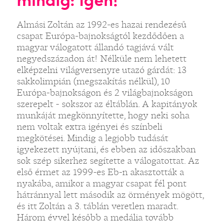
mindig: igen!
Almási Zoltán az 1992-es hazai rendezésű
csapat Európa-bajnokságtól kezdődően a
magyar válogatott állandó tagjává vált
negyedszázadon át! Nélküle nem lehetett
elképzelni világversenyre utazó gárdát: 13
sakkolimpián (megszakítás nélkül), 10
Európa-bajnokságon és 2 világbajnokságon
szerepelt - sokszor az éltáblán. A kapitányok
munkáját megkönnyítette, hogy neki soha
nem voltak extra igényei és színbeli
megkötései. Mindig a legjobb tudását
igyekezett nyújtani, és ebben az időszakban
sok szép sikerhez segítette a válogatottat. Az
első érmet az 1999-es Eb-n akasztották a
nyakába, amikor a magyar csapat fél pont
hátránnyal lett második az örmények mögött,
és itt Zoltán a 3. táblán veretlen maradt.
Három évvel később a medália tovább