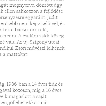
ságát megnyerve, döntött úgy
iak ellen sakkozzon a fejlődése
ersenyzésre egyaránt. Judit
 erősebb nem képviselőivel, és
rtek a bácsik orra alá,
eredni. A családi sakk-közeg
é vált. Az új, Szigony utcai
nélkül. Zsófi művészi lelkének
a a mattokat.
g. 1986-ban a 14 éves fiúk és
úgával közösen, míg a 16 éves
e kimagaslott a saját
en, jóllehet ekkor már