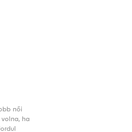
jobb női
 volna, ha
fordul