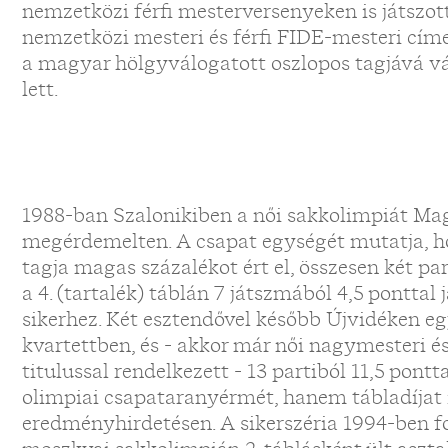
nemzetközi férfi mesterversenyeken is játszott
nemzetközi mesteri és férfi FIDE-mesteri cím
a magyar hölgyválogatott oszlopos tagjává vál
lett.
1988-ban Szalonikiben a női sakkolimpiát Mag
megérdemelten. A csapat egységét mutatja, 
tagja magas százalékot ért el, összesen két par
a 4. (tartalék) táblán 7 játszmából 4,5 ponttal
sikerhez. Két esztendővel később Újvidéken egy
kvartettben, és - akkor már női nagymesteri é
titulussal rendelkezett - 13 partiból 11,5 pon
olimpiai csapataranyérmét, hanem tábladíjat i
eredményhirdetésen. A sikerszéria 1994-ben f