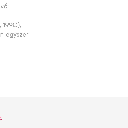
uvó
 1990),
an egyszer
.