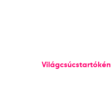
Világcsúcstartókén