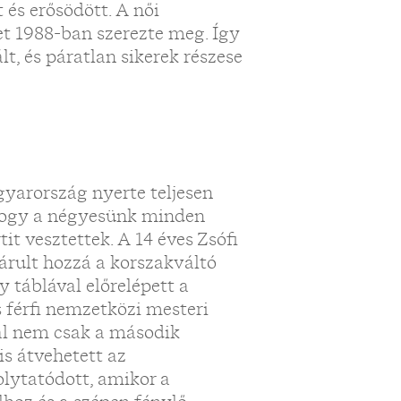
 és erősödött. A női
et 1988-ban szerezte meg. Így
t, és páratlan sikerek részese
yarország nyerte teljesen
hogy a négyesünk minden
tit vesztettek. A 14 éves Zsófi
 járult hozzá a korszakváltó
 táblával előrelépett a
s férfi nemzetközi mesteri
ttal nem csak a második
s átvehetett az
olytatódott, amikor a