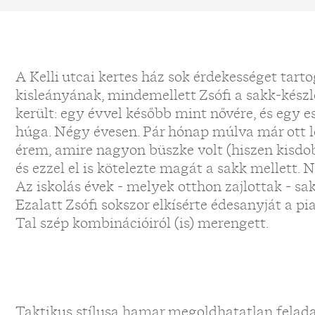
A Kelli utcai kertes ház sok érdekességet tart
kisleányának, mindemellett Zsófi a sakk-készl
került: egy évvel később mint nővére, és egy
húga. Négy évesen. Pár hónap múlva már ott l
érem, amire nagyon büszke volt (hiszen kisdobo
és ezzel el is kötelezte magát a sakk mellett. 
Az iskolás évek - melyek otthon zajlottak - sa
Ezalatt Zsófi sokszor elkísérte édesanyját a pi
Tal szép kombinációiról (is) merengett.
Taktikus stílusa hamar megoldhatatlan felada