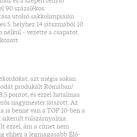
lhoz és a szépen fénylő
el 90 százalékos
utása utolsó sakkolimpiáján
kes 5. helyhez 14 játszmából 10
nélkül - vezette a csapatot.
 között.
ekordokat, azt mégis sokan
 csodát produkált Rómában!
8,5 pontot, és ezzel hatalmas
erős nagymester játszott. Az
a is benne van a TOP 10-ben a
sikerült túlszárnyalnia.
lt ezzel, ám a címet nem
ig ehhez a legmagasabb Élő-