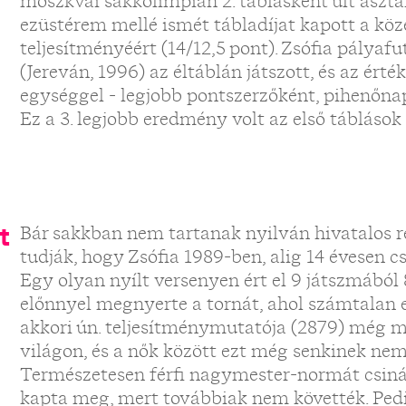
moszkvai sakkolimpián 2. táblásként ült aszta
ezüstérem mellé ismét tábladíjat kapott a köz
teljesítményéért (14/12,5 pont). Zsófia pályaf
(Jereván, 1996) az éltáblán játszott, és az érté
egységgel - legjobb pontszerzőként, pihenőnap 
Ez a 3. legjobb eredmény volt az első táblások
t
Bár sakkban nem tartanak nyilván hivatalos r
tudják, hogy Zsófia 1989-ben, alig 14 évesen
Egy olyan nyílt versenyen ért el 9 játszmából 
előnnyel megnyerte a tornát, ahol számtalan 
akkori ún. teljesítménymutatója (2879) még m
világon, és a nők között ezt még senkinek nem 
Természetesen férfi nagymester-normát csiná
kapta meg, mert továbbiak nem követték. Ped