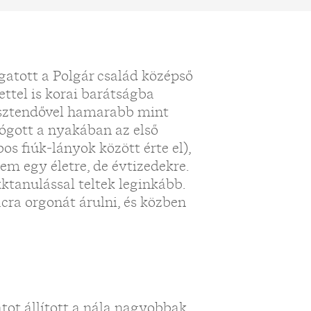
ogatott a Polgár család középső
ettel is korai barátságba
 esztendővel hamarabb mint
ógott a nyakában az első
s fiúk-lányok között érte el),
Nem egy életre, de évtizedekre.
kktanulással teltek leginkább.
acra orgonát árulni, és közben
tot állított a nála nagyobbak