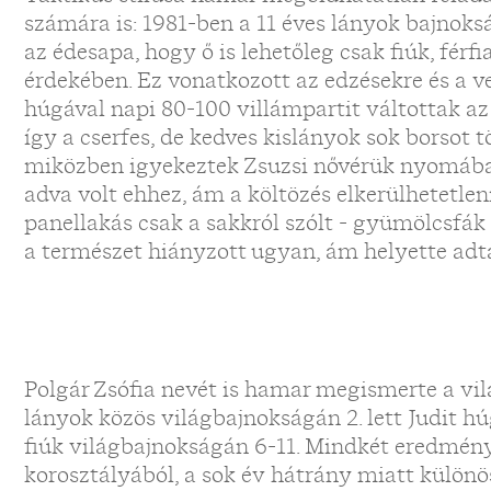
számára is: 1981-ben a 11 éves lányok bajnok
az édesapa, hogy ő is lehetőleg csak fiúk, férf
érdekében. Ez vonatkozott az edzésekre és a v
húgával napi 80-100 villámpartit váltottak az
így a cserfes, de kedves kislányok sok borsot tö
miközben igyekeztek Zsuzsi nővérük nyomába 
adva volt ehhez, ám a költözés elkerülhetetlenn
panellakás csak a sakkról szólt - gyümölcsfák 
a természet hiányzott ugyan, ám helyette adt
Polgár Zsófia nevét is hamar megismerte a vilá
lányok közös világbajnokságán 2. lett Judit h
fiúk világbajnokságán 6-11. Mindkét eredmény
korosztályából, a sok év hátrány miatt különös