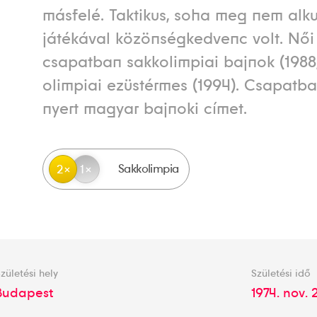
másfelé. Taktikus, soha meg nem alk
játékával közönségkedvenc volt. Női
csapatban sakkolimpiai bajnok (1988,
olimpiai ezüstérmes (1994). Csapatb
nyert magyar bajnoki címet.
Sakkolimpia
2
1
zületési hely
Születési idő
Budapest
1974. nov. 2