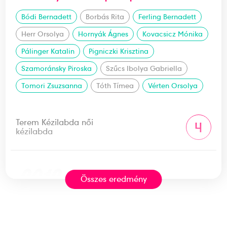
Bódi Bernadett
Borbás Rita
Ferling Bernadett
Herr Orsolya
Hornyák Ágnes
Kovacsicz Mónika
Pálinger Katalin
Pigniczki Krisztina
Szamoránsky Piroska
Szűcs Ibolya Gabriella
Tomori Zsuzsanna
Tóth Tímea
Vérten Orsolya
Terem Kézilabda női
4
kézilabda
2012
2012. dec.
Összes eredmény
Belgrád; Újvidék; Nis; Versec
Szerbia