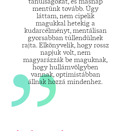
„
tanulságokat, és másnap
mentünk tovább. Úgy
láttam, nem cipelik
magukkal hetekig a
kudarcélményt, mentálisan
gyorsabban túllendülnek
rajta. Elkönyvelik, hogy rossz
napjuk volt, nem
magyarázzák be maguknak,
hogy hullámvölgyben
vannak, optimistábban
állnak hozzá mindenhez.