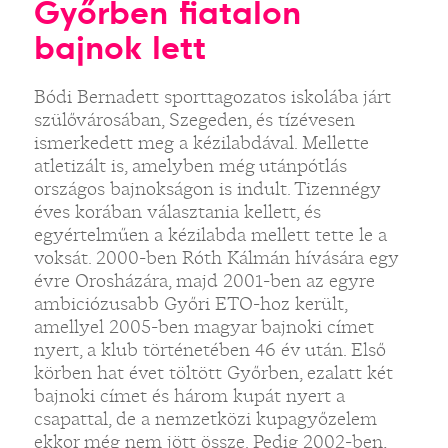
Győrben fiatalon
bajnok lett
Bódi Bernadett sporttagozatos iskolába járt
szülővárosában, Szegeden, és tízévesen
ismerkedett meg a kézilabdával. Mellette
atletizált is, amelyben még utánpótlás
országos bajnokságon is indult. Tizennégy
éves korában választania kellett, és
egyértelműen a kézilabda mellett tette le a
voksát. 2000-ben Róth Kálmán hívására egy
évre Orosházára, majd 2001-ben az egyre
ambiciózusabb Győri ETO-hoz került,
amellyel 2005-ben magyar bajnoki címet
nyert, a klub történetében 46 év után. Első
körben hat évet töltött Győrben, ezalatt két
bajnoki címet és három kupát nyert a
csapattal, de a nemzetközi kupagyőzelem
ekkor még nem jött össze. Pedig 2002-ben,