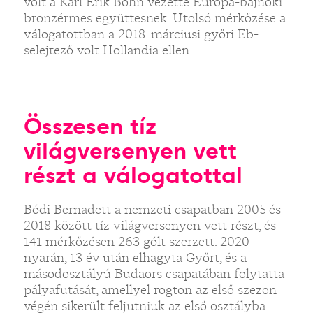
volt a Karl Erik Böhn vezette Európa-bajnoki
bronzérmes együttesnek. Utolsó mérkőzése a
válogatottban a 2018. márciusi győri Eb-
selejtező volt Hollandia ellen.
Összesen tíz
világversenyen vett
részt a válogatottal
Bódi Bernadett a nemzeti csapatban 2005 és
2018 között tíz világversenyen vett részt, és
141 mérkőzésen 263 gólt szerzett. 2020
nyarán, 13 év után elhagyta Győrt, és a
másodosztályú Budaörs csapatában folytatta
pályafutását, amellyel rögtön az első szezon
végén sikerült feljutniuk az első osztályba.