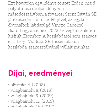
Ezt követően egy idényt töltött Érden, majd
pályafutása utolsó idényét a
másodosztályban, a fővárosi Szent István SE
játékosaként töltötte. Férjével, az egykori
élvonalbeli labdarúgó Vincze Gáborral
Biatorbágyon élnek, 2023 év végén született
kisfiuk, Zsombor. A kézilabdától sem szakadt
el, a helyi Viadukt SE frissen alakult
kézilabda-szakosztályánál vállalt munkát.
Díjai, eredményei
• olimpiai 4. (2008)
• világbajnoki 8. (2013)
• világbajnoki 9. (2009)
• világbajnoki 11. (2015)
• világbajnoki 15. (2017)