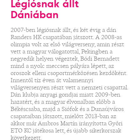
Légiósnak állt
Dániában
2007-ben légiósnak állt, és két évig a dán
Randers HK csapatában játszott. A 2008-as
olimpia volt az első világverseny, amin részt
vett a magyar válogatottal, Pekingben a
negyedik helyen végeztek, Bódi Bernadett
mind a nyolc meccsen pályára lépett, az
oroszok elleni csoportmérkőzésen kezdőként.
Innentől tíz éven át valamennyi
világversenyen részt vett a nemzeti csapattal.
Dán klubja anyagi gondjai miatt 2009-ben
hazatért, és a magyar élvonalban előbb a
Békéscsaba, majd a Siófok és a Dunaújváros
csapataiban játszott, mielőtt 2013-ban az
akkor már Ambros Martín irányította Győri
ETO KC játékosa lett, és újabb sikerkorszak
következett.