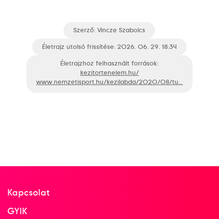
Női kézilabda Európa-
bajnokság
Szerző:
Vincze Szabolcs
Bódi Bernadett
Életrajz utolsó frissítése: 2026. 06. 29. 18:34
Görbicz Anita
Herr Orsolya
Kovacsics Anikó
Életrajzhoz felhasznált források:
Kovacsicz Mónika
kezitortenelem.hu/
Szamoránsky Piroska
Szucsánszki Zita
www.nemzetisport.hu/kezilabda/2020/08/tu…
Tomori Zsuzsanna
Vérten Orsolya
Klivinyi Kinga
Kiss Éva
Rédei-Soós Viktória
Triscsuk Krisztina
Szekeres Klára
Bulath Anita
Terem Kézilabda női
3
kézilabda
Kapcsolat
2013. dec.
GYIK