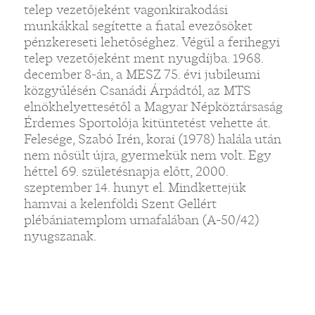
telep vezetőjeként vagonkirakodási
munkákkal segítette a fiatal evezősöket
pénzkereseti lehetőséghez. Végül a ferihegyi
telep vezetőjeként ment nyugdíjba. 1968.
december 8-án, a MESZ 75. évi jubileumi
közgyűlésén Csanádi Árpádtól, az MTS
elnökhelyettesétől a Magyar Népköztársaság
Érdemes Sportolója kitüntetést vehette át.
Felesége, Szabó Irén, korai (1978) halála után
nem nősült újra, gyermekük nem volt. Egy
héttel 69. születésnapja előtt, 2000.
szeptember 14. hunyt el. Mindkettejük
hamvai a kelenföldi Szent Gellért
plébániatemplom urnafalában (A-50/42)
nyugszanak.