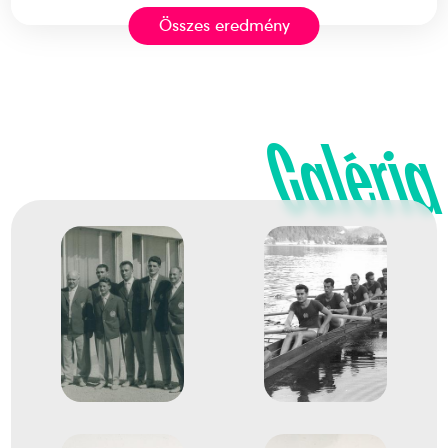
Összes eredmény
Evezés Európa-bajnokság
Bakos Pál
Bedekovich Tibor
Kaffka Imre
Kemény Imre
Lengyel Gyula
Dobay Gábor
Galéria
Kerényi László
Dr. Demeter Ferenc
Dr. Emődi Sándor
3
Evezős Nyolcas (8+)
1959
1959. aug.
Macon
Franciaország