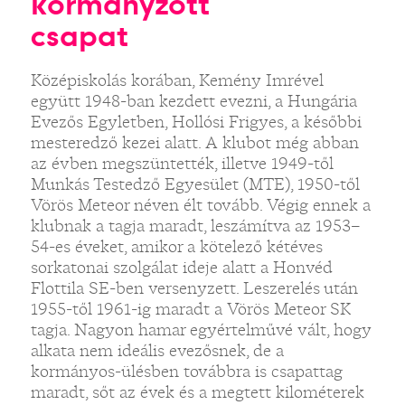
kormányzott
csapat
Középiskolás korában, Kemény Imrével
együtt 1948-ban kezdett evezni, a Hungária
Evezős Egyletben, Hollósi Frigyes, a későbbi
mesteredző kezei alatt. A klubot még abban
az évben megszüntették, illetve 1949-től
Munkás Testedző Egyesület (MTE), 1950-től
Vörös Meteor néven élt tovább. Végig ennek a
klubnak a tagja maradt, leszámítva az 1953–
54-es éveket, amikor a kötelező kétéves
sorkatonai szolgálat ideje alatt a Honvéd
Flottila SE-ben versenyzett. Leszerelés után
1955-től 1961-ig maradt a Vörös Meteor SK
tagja. Nagyon hamar egyértelművé vált, hogy
alkata nem ideális evezősnek, de a
kormányos-ülésben továbbra is csapattag
maradt, sőt az évek és a megtett kilométerek