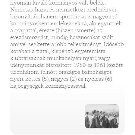
nyomán kiváló kormányos vált belőle.
Nemcsak hazai és nemzetközi eredményei
bizonyítják, hanem sporttársai is nagyon jó
kormányosként emlékeznek rá, aki együtt élt
a csapattal, érezte (hiszen ismerte) az
evezősmozgást, mindig hasznosakat szólt,
amivel segítette a jobb teljesítményt. Idősebb
korában a fiatal, kispénzű egyetemista
klubtársaknak munkahelyén nyári, vagy
idénymunkát biztosított. 1950 és 1961 között
tizenhárom felnőtt országos bajnokságot
nyert kettes (5), négyes (2) és nyolcas (6)
hajóegységek kormányzásával.