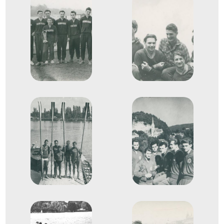
Evezés Európa-bajnokság
Kemény Imre
Lengyel Gyula
Munteán László
Dr. Wagner Pál
Honti Gyula
Evezős Kormányos négyes
4
(4+)
1973
1973. aug.
Moszkva
Szovjetunió
Evezés Európa-bajnokság