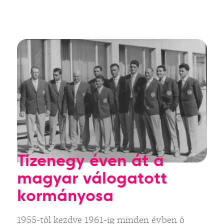
Tizenegy éven át a
magyar válogatott
kormányosa
1955-től kezdve 1961-ig minden évben ő