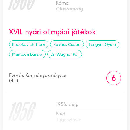
1960
Róma
Olaszország
XVII. nyári olimpiai játékok
Bedekovich Tibor
Kovács Csaba
Lengyel Gyula
Munteán László
Dr. Wagner Pál
Evezős Kormányos négyes
6
(4+)
1956
1956. aug.
Bled
Jugoszlávia