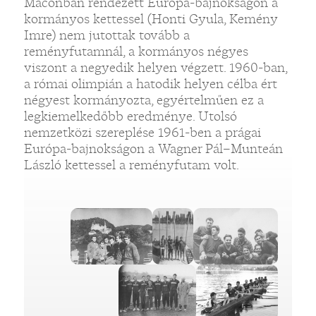
Maconban rendezett Európa-bajnokságon a
kormányos kettessel (Honti Gyula, Kemény
Imre) nem jutottak tovább a
reményfutamnál, a kormányos négyes
viszont a negyedik helyen végzett. 1960-ban,
a római olimpián a hatodik helyen célba ért
négyest kormányozta, egyértelműen ez a
legkiemelkedőbb eredménye. Utolsó
nemzetközi szereplése 1961-ben a prágai
Európa-bajnokságon a Wagner Pál–Munteán
László kettessel a reményfutam volt.