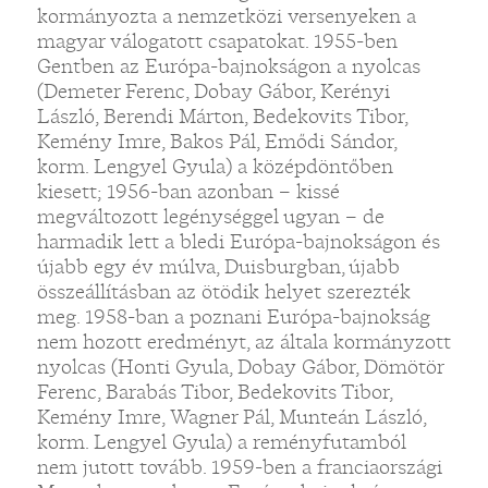
kormányozta a nemzetközi versenyeken a
magyar válogatott csapatokat. 1955-ben
Gentben az Európa-bajnokságon a nyolcas
(Demeter Ferenc, Dobay Gábor, Kerényi
László, Berendi Márton, Bedekovits Tibor,
Kemény Imre, Bakos Pál, Emődi Sándor,
korm. Lengyel Gyula) a középdöntőben
kiesett; 1956-ban azonban – kissé
megváltozott legénységgel ugyan – de
harmadik lett a bledi Európa-bajnokságon és
újabb egy év múlva, Duisburgban, újabb
összeállításban az ötödik helyet szerezték
meg. 1958-ban a poznani Európa-bajnokság
nem hozott eredményt, az általa kormányzott
nyolcas (Honti Gyula, Dobay Gábor, Dömötör
Ferenc, Barabás Tibor, Bedekovits Tibor,
Kemény Imre, Wagner Pál, Munteán László,
korm. Lengyel Gyula) a reményfutamból
nem jutott tovább. 1959-ben a franciaországi