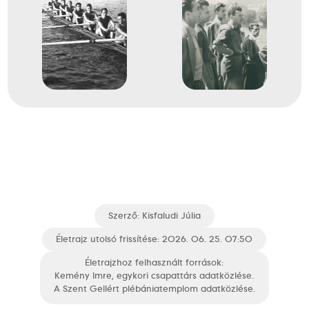
Balogh László
Csermely József
Kormos András
Lengyel Gyula
Melis Antal
Melis Zoltán
Ifj. Zsitnik Béla
Hegedüs Péter
Zsenyei Gyula
4
Evezős Nyolcas (8+)
1957
1957. aug.
Duisburg
Szerző:
Kisfaludi Júlia
Németország
Életrajz utolsó frissítése: 2026. 06. 25. 07:50
Életrajzhoz felhasznált források:
Evezés Európa-bajnokság
Kemény Imre, egykori csapattárs adatközlése.
A Szent Gellért plébániatemplom adatközlése.
Bedekovich Tibor
Kemény Imre
Lengyel Gyula