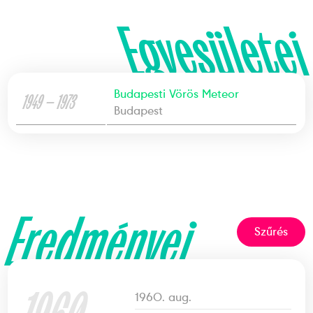
Egyesületei
Budapesti Vörös Meteor
1949 — 1973
Budapest
Eredményei
Szűrés
1960. aug.