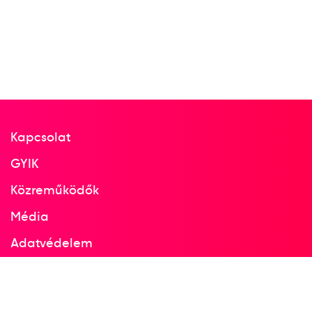
Munteán László
Dr. Wagner Pál
Dobay Gábor
Kerényi László
Honti Gyula
Dr. Demeter Ferenc
5
Evezős Nyolcas (8+)
Kapcsolat
GYIK
Közreműködők
Média
Adatvédelem
Facebook
Instagram