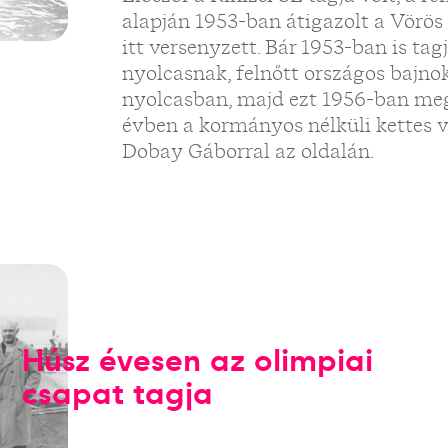
alapján 1953-ban átigazolt a Vörös
itt versenyzett. Bár 1953-ban is tag
nyolcasnak, felnőtt országos bajno
nyolcasban, majd ezt 1956-ban meg
évben a kormányos nélküli kettes v
Dobay Gáborral az oldalán.
Húsz évesen az olimpiai
csapat tagja