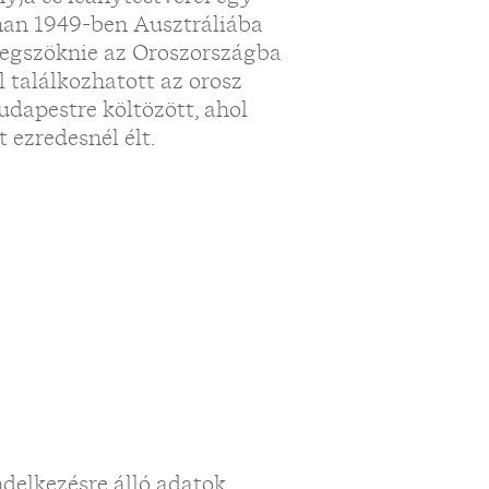
nan 1949-ben Ausztráliába
megszöknie az Oroszországba
l találkozhatott az orosz
udapestre költözött, ahol
ezredesnél élt.
endelkezésre álló adatok