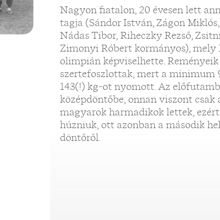
Nagyon fiatalon, 20 évesen lett an
tagja (Sándor István, Zágon Miklós
Nádas Tibor, Riheczky Rezső, Zsitn
Zimonyi Róbert kormányos), mely 
olimpián képviselhette. Reményei
szertefoszlottak, mert a minimum 
143(!) kg-ot nyomott. Az előfutamb
középdöntőbe, onnan viszont csak az
magyarok harmadikok lettek, ezért
húzniuk, ott azonban a második he
döntőről.