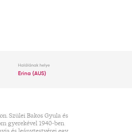
Halálának helye
Erina (AUS)
on. Szülei Bakos Gyula és
árom gyerekével 1940-ben
yja és leánytestvérei egy