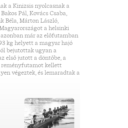
nak a Kinizsis nyolcasnak a
, Bakos Pál, Kovács Csaba,
ik Béla, Márton László,
Magyarországot a helsinki
k azonban már az előfutamban
93 kg helyett a magyar hajó
ól bejutottak ugyan a
 első jutott a döntőbe, a
 reményfutamot kellett
lyen végeztek, és lemaradtak a