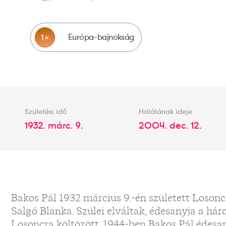
Európa-bajnokság
1
Születési idő
Halálának ideje
1932. márc. 9.
2004. dec. 12.
Bakos Pál 1932 március 9.-én született Losonc
Salgó Blanka. Szülei elváltak, édesanyja a h
Losoncra költözött. 1944-ben Bakos Pál édesan