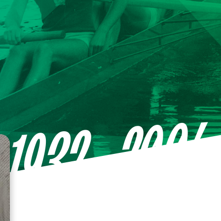
—2004
1932