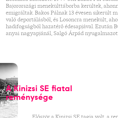
Bajorországi menekülttáborba kerültek, ahon
emigráltak. Bakos Pálnak 13 évesen sikerült 
való deportálásból, és Losoncra menekült, aho
hadifogságból hazatérő édesapjával. Ezután B
anyai nagyapjánál, Salgó Árpád nyugalmazott 
A Kinizsi SE fiatal
reménysége
Először a Kinizsi SE tagja volt, a r