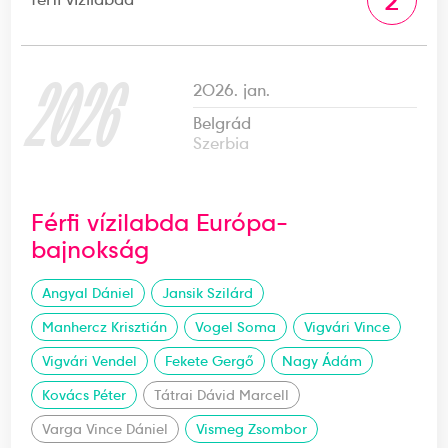
2
2026
2026. jan.
Belgrád
Szerbia
Férfi vízilabda Európa-
bajnokság
Angyal Dániel
Jansik Szilárd
Manhercz Krisztián
Vogel Soma
Vigvári Vince
Vigvári Vendel
Fekete Gergő
Nagy Ádám
Kovács Péter
Tátrai Dávid Marcell
Varga Vince Dániel
Vismeg Zsombor