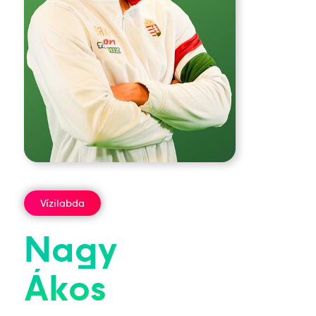
Vízilabda
Nagy
Ákos