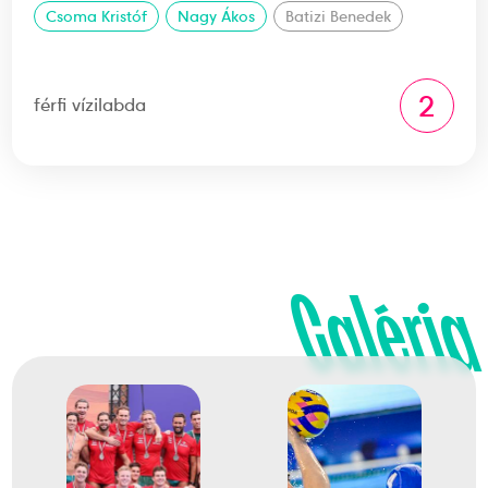
Csoma Kristóf
Nagy Ákos
Batizi Benedek
2
férfi vízilabda
Galéria