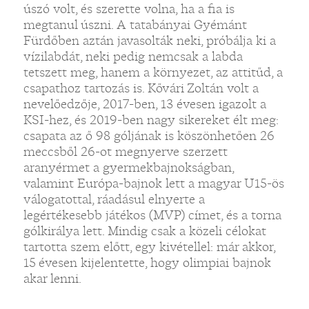
úszó volt, és szerette volna, ha a fia is
megtanul úszni. A tatabányai Gyémánt
Fürdőben aztán javasolták neki, próbálja ki a
vízilabdát, neki pedig nemcsak a labda
tetszett meg, hanem a környezet, az attitűd, a
csapathoz tartozás is. Kővári Zoltán volt a
nevelőedzője, 2017-ben, 13 évesen igazolt a
KSI-hez, és 2019-ben nagy sikereket élt meg:
csapata az ő 98 góljának is köszönhetően 26
meccsből 26-ot megnyerve szerzett
aranyérmet a gyermekbajnokságban,
valamint Európa-bajnok lett a magyar U15-ös
válogatottal, ráadásul elnyerte a
legértékesebb játékos (MVP) címet, és a torna
gólkirálya lett. Mindig csak a közeli célokat
tartotta szem előtt, egy kivétellel: már akkor,
15 évesen kijelentette, hogy olimpiai bajnok
akar lenni.