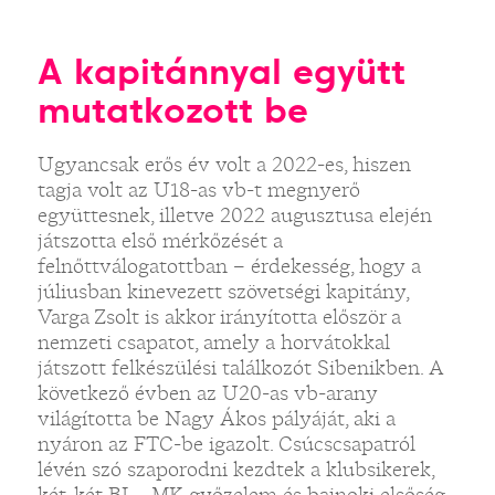
A kapitánnyal együtt
mutatkozott be
Ugyancsak erős év volt a 2022-es, hiszen
tagja volt az U18-as vb-t megnyerő
együttesnek, illetve 2022 augusztusa elején
játszotta első mérkőzését a
felnőttválogatottban – érdekesség, hogy a
júliusban kinevezett szövetségi kapitány,
Varga Zsolt is akkor irányította először a
nemzeti csapatot, amely a horvátokkal
játszott felkészülési találkozót Sibenikben. A
következő évben az U20-as vb-arany
világította be Nagy Ákos pályáját, aki a
nyáron az FTC-be igazolt. Csúcscsapatról
lévén szó szaporodni kezdtek a klubsikerek,
két-két BL-, MK-győzelem és bajnoki elsőség