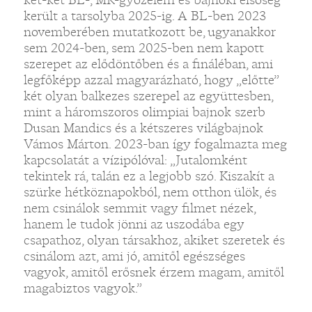
került a tarsolyba 2025-ig. A BL-ben 2023
novemberében mutatkozott be, ugyanakkor
sem 2024-ben, sem 2025-ben nem kapott
szerepet az elődöntőben és a fináléban, ami
legfőképp azzal magyarázható, hogy „előtte”
két olyan balkezes szerepel az együttesben,
mint a háromszoros olimpiai bajnok szerb
Dusan Mandics és a kétszeres világbajnok
Vámos Márton. 2023-ban így fogalmazta meg
kapcsolatát a vízipólóval: „Jutalomként
tekintek rá, talán ez a legjobb szó. Kiszakít a
szürke hétköznapokból, nem otthon ülök, és
nem csinálok semmit vagy filmet nézek,
hanem le tudok jönni az uszodába egy
csapathoz, olyan társakhoz, akiket szeretek és
csinálom azt, ami jó, amitől egészséges
vagyok, amitől erősnek érzem magam, amitől
magabiztos vagyok.”