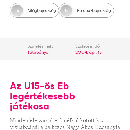
Világbajnokság
Európa-bajnokság
1
1
Születési hely
Születési idő
Tatabánya
2004. ápr. 15.
Az U15-ös Eb
legértékesebb
játékosa
Mindenféle vargabetű nélkül kötött ki a
vízilabdánál a balkezes Nagy Ákos. Édesanyja