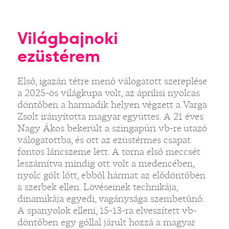
Világbajnoki
ezüstérem
Első, igazán tétre menő válogatott szereplése
a 2025-ös világkupa volt, az áprilisi nyolcas
döntőben a harmadik helyen végzett a Varga
Zsolt irányította magyar együttes. A 21 éves
Nagy Ákos bekerült a szingapúri vb-re utazó
válogatottba, és ott az ezüstérmes csapat
fontos láncszeme lett. A torna első meccsét
leszámítva mindig ott volt a medencében,
nyolc gólt lőtt, ebből hármat az elődöntőben
a szerbek ellen. Lövéseinek technikája,
dinamikája egyedi, vagánysága szembetűnő.
A spanyolok elleni, 15-13-ra elveszített vb-
döntőben egy góllal járult hozzá a magyar