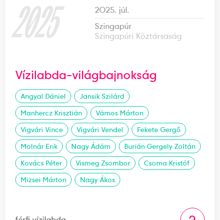
2025
2025. júl.
Szingapúr
Szingapúri Köztársaság
Vízilabda-világbajnokság
Angyal Dániel
Jansik Szilárd
Manhercz Krisztián
Vámos Márton
Vigvári Vince
Vigvári Vendel
Fekete Gergő
Molnár Erik
Nagy Ádám
Burián Gergely Zoltán
Kovács Péter
Vismeg Zsombor
Csoma Kristóf
Mizsei Márton
Nagy Ákos
férfi vízilabda