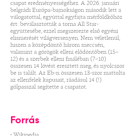
csapat eredményességéhez. A 2026. januári
belgrádi Európa-bajnokságon második lett a
válogatottal, egyúttal egyfajta mérföldkőhöz
ért: beválasztották a torna All Star-
együttesébe, ezzel megszerezte első egyéni
elismerését világversenyen. Nem véletlenül,
hiszen a középdöntő három meccsén,
valamint a görögök elleni elődöntőben (15–
12) és a szerbek elleni fináléban (7–10)
összesen 14 lövést eresztett meg, és nyolcszor
be is talált. Az Eb-n összesen 13-szor mattolta
az ellenfelek kapusait, ráadásul 14 (!)
gólpasszal segítette a csapatot.
Forrás
• Wikipedia