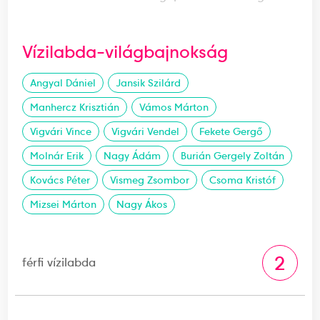
Vízilabda-világbajnokság
Angyal Dániel
Jansik Szilárd
Manhercz Krisztián
Vámos Márton
Vigvári Vince
Vigvári Vendel
Fekete Gergő
Molnár Erik
Nagy Ádám
Burián Gergely Zoltán
Kovács Péter
Vismeg Zsombor
Csoma Kristóf
Mizsei Márton
Nagy Ákos
2
férfi vízilabda