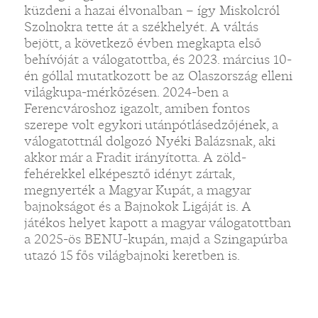
küzdeni a hazai élvonalban – így Miskolcról
Szolnokra tette át a székhelyét. A váltás
bejött, a következő évben megkapta első
behívóját a válogatottba, és 2023. március 10-
én góllal mutatkozott be az Olaszország elleni
világkupa-mérkőzésen. 2024-ben a
„
Ferencvároshoz igazolt, amiben fontos
szerepe volt egykori utánpótlásedzőjének, a
válogatottnál dolgozó Nyéki Balázsnak, aki
akkor már a Fradit irányította. A zöld-
fehérekkel elképesztő idényt zártak,
megnyerték a Magyar Kupát, a magyar
bajnokságot és a Bajnokok Ligáját is. A
játékos helyet kapott a magyar válogatottban
a 2025-ös BENU-kupán, majd a Szingapúrba
utazó 15 fős világbajnoki keretben is.