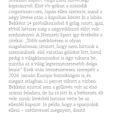
kapitánytól. Első vb-góljait a második
csoportmeccsen, Japán ellen szerezte, mind a
négy lövése után a kapuban kötött ki a labda.
Bekként 14 próbálkozásból 8 gólig jutott, igaz,
ebből hétszer még a negyeddöntő előtt volt
eredményes. A Nemzeti Sport így értékelte a
játékát: „Több mérkőzésen is olyan
magabiztosan játszott, hogy nem hittünk a
szemünknek: elöl váratlan gólokat lőtt, hátul
pedig a világklasszisokat is úgy takarta be,
mintha az a világ legtermészetesebb dolga
lenne.” Ezek után természetesen szerepelt a
2026. januári Európa-bajnokságon is, és
megint átlagban 11 percet töltött a vízben.
Bekként ezúttal sem a góllövés volt az első
számú feladata, de ha rá jött ki a befejezés, élt
vele: nyolc lövésből hatszor vette be az
ellenfél kapuját. Jó példa, hogy a spanyolok
elleni – szétlövéssel megnyert, döntő