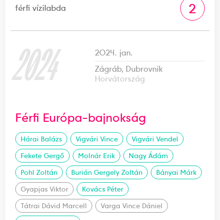
2
férfi vízilabda
2024
2024. jan.
Zágráb, Dubrovnik
Horvátország
Férfi Európa-bajnokság
Hárai Balázs
Vigvári Vince
Vigvári Vendel
Fekete Gergő
Molnár Erik
Nagy Ádám
Pohl Zoltán
Burián Gergely Zoltán
Bányai Márk
Gyapjas Viktor
Kovács Péter
Tátrai Dávid Marcell
Varga Vince Dániel