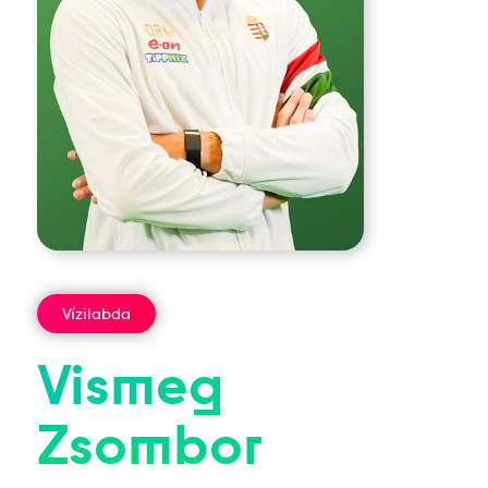
Vízilabda
Vismeg
Zsombor