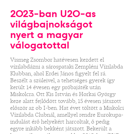
2023-ban U20-as
világbajnokságot
nyert a magyar
válogatottal
Vismeg Zsombor hatévesen kezdett el
vízilabdázni a sárospataki Zempléni Vízilabda
Klubban, ahol Erdei János figyelt fel rá.
Beszélt a szüleivel, a tehetséges gyerek így
került 14 évesen egy próbajáték után
Miskolcra. Ott Kis István és Horkai György
keze alatt fejlődött tovább, 15 évesen játszott
először az ob I-ben. Hat évet töltött a Miskolci
Vízilabda Clubnál, amellyel rendre Eurokupa-
indulást érő helyekért harcoltak, ő pedig
egyre inkább bekként játszott. Bekerült a