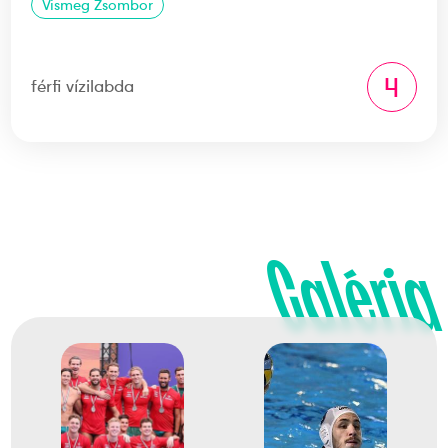
Vismeg Zsombor
4
férfi vízilabda
Galéria