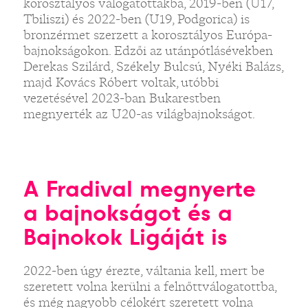
korosztályos válogatottakba, 2019-ben (U17,
Tbiliszi) és 2022-ben (U19, Podgorica) is
bronzérmet szerzett a korosztályos Európa-
bajnokságokon. Edzői az utánpótlásévekben
Derekas Szilárd, Székely Bulcsú, Nyéki Balázs,
majd Kovács Róbert voltak, utóbbi
vezetésével 2023-ban Bukarestben
megnyerték az U20-as világbajnokságot.
A Fradival megnyerte
a bajnokságot és a
Bajnokok Ligáját is
2022-ben úgy érezte, váltania kell, mert be
szeretett volna kerülni a felnőttválogatottba,
és még nagyobb célokért szeretett volna