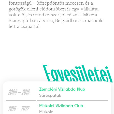
fontosságú – középdöntős meccsen és a
görögök elleni elődöntőben is egy vállalása
volt elöl, és mindkétszer jól célzott. Miként
Szingapúrban a vb-n, Belgrádban is második
lett a csapattal.
Egyesületei
Zempléni Vízilabda Klub
2009 — 2016
Sárospatak
Miskolci Vízilabda Club
2016 — 2022
Miskolc