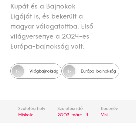
Kupát és a Bajnokok
Ligáját is, és bekerült a
magyar válogatottba. Első
világversenye a 2024-es
Európa-bajnokság volt.
Világbajnokság
Európa-bajnokság
1
1
Születési hely
Születési idő
Becenév
Miskolc
2003. márc. 14.
Visi