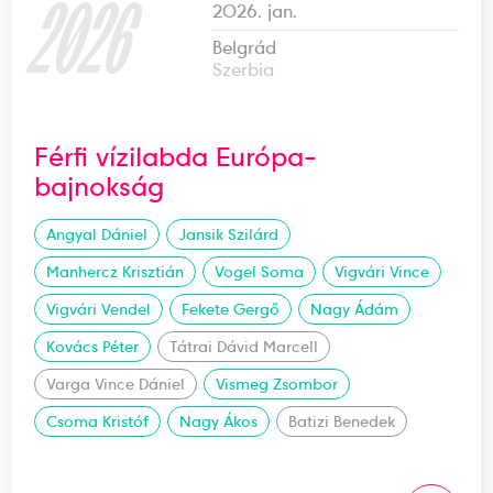
2026
2026. jan.
Belgrád
Szerbia
Férfi vízilabda Európa-
bajnokság
Angyal Dániel
Jansik Szilárd
Manhercz Krisztián
Vogel Soma
Vigvári Vince
Vigvári Vendel
Fekete Gergő
Nagy Ádám
Kovács Péter
Tátrai Dávid Marcell
Varga Vince Dániel
Vismeg Zsombor
Csoma Kristóf
Nagy Ákos
Batizi Benedek