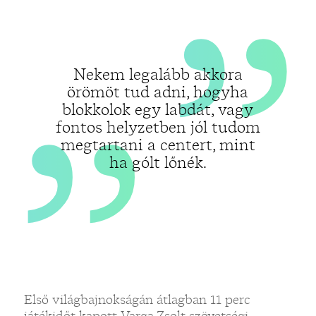
„
Nekem legalább akkora
örömöt tud adni, hogyha
blokkolok egy labdát, vagy
fontos helyzetben jól tudom
megtartani a centert, mint
ha gólt lőnék.
Első világbajnokságán átlagban 11 perc
játékidőt kapott Varga Zsolt szövetségi