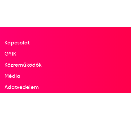
Győri-Lukács Viktória
Márton Gréta
Schatzl Nadine
Szikora Melinda
Szöllősi-Zácsik Szandra
Szucsánszki Zita
Tomori Zsuzsanna
Vámos Petra
Kapcsolat
GYIK
Terem Kézilabda női
7
kézilabda
Közreműködők
Média
2025
Adatvédelem
2025. nov.
Németország, Hollandia
Facebook
Instagram
Női kézilabda-világbajnokság