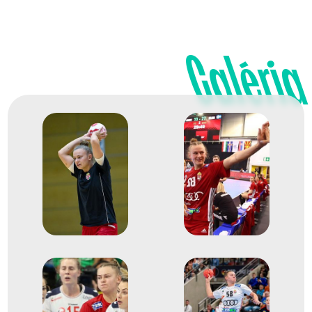
2024
2024. nov.
Innsbruck, Basel, Debrecen
Ausztrisa, Svájc,
Galéria
Magyarország
Női kézilabda Európa-
bajnokság
Bíró Blanka
Bordás Réka
Janurik Kinga
Papp Nikoletta
Klujber Katrin
Győri-Lukács Viktória
Márton Gréta
Schatzl Nadine
Vámos Petra
Szemerey Zsófi
Faluvégi Dorottya
Simon Petra
Tóvizi Petra
Pásztor Noémi
Juhász Gréta
Kácsor Gréta
Kuczora Csenge
Tóth Nikolett
Csíkos Luca