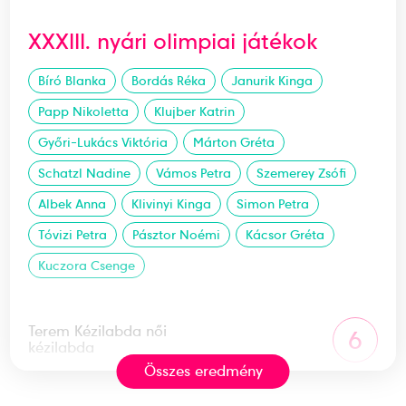
XXXIII. nyári olimpiai játékok
Bíró Blanka
Bordás Réka
Janurik Kinga
Papp Nikoletta
Klujber Katrin
Győri-Lukács Viktória
Márton Gréta
Schatzl Nadine
Vámos Petra
Szemerey Zsófi
Albek Anna
Klivinyi Kinga
Simon Petra
Tóvizi Petra
Pásztor Noémi
Kácsor Gréta
Kuczora Csenge
Terem Kézilabda női
6
kézilabda
Összes eredmény