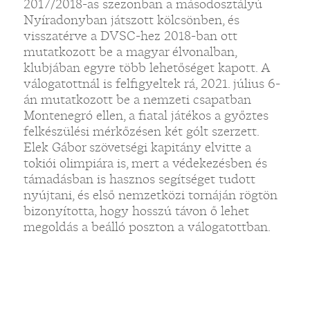
2017/2018-as szezonban a másodosztályú
Nyíradonyban játszott kölcsönben, és
visszatérve a DVSC-hez 2018-ban ott
mutatkozott be a magyar élvonalban,
klubjában egyre több lehetőséget kapott. A
„
válogatottnál is felfigyeltek rá, 2021. július 6-
án mutatkozott be a nemzeti csapatban
Montenegró ellen, a fiatal játékos a győztes
felkészülési mérkőzésen két gólt szerzett.
Elek Gábor szövetségi kapitány elvitte a
tokiói olimpiára is, mert a védekezésben és
támadásban is hasznos segítséget tudott
nyújtani, és első nemzetközi tornáján rögtön
bizonyította, hogy hosszú távon ő lehet
megoldás a beálló poszton a válogatottban.