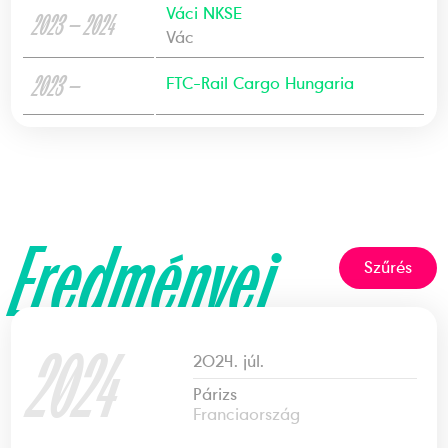
Váci NKSE
2023 — 2024
Vác
2023 —
FTC-Rail Cargo Hungaria
Eredményei
Szűrés
2024
2024. júl.
Párizs
Franciaország