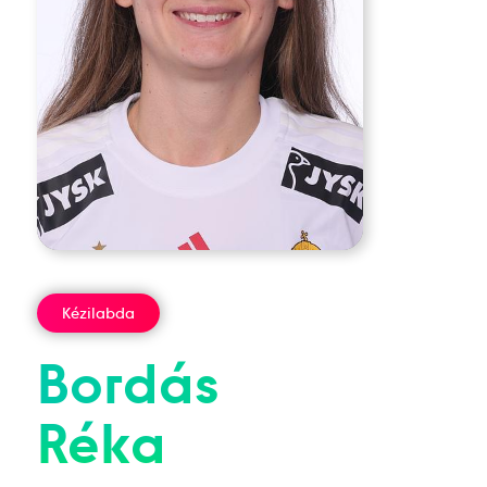
Kézilabda
Bordás
Réka