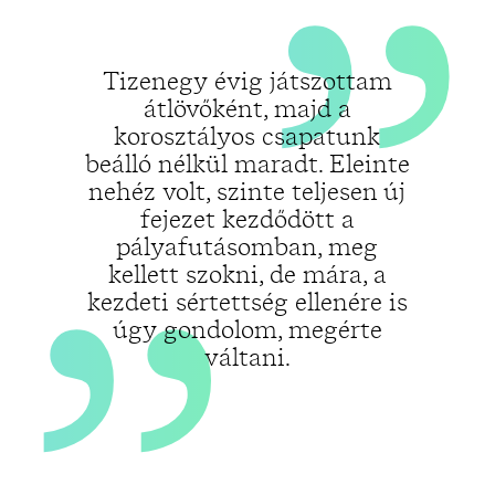
„
Tizenegy évig játszottam
átlövőként, majd a
korosztályos csapatunk
beálló nélkül maradt. Eleinte
nehéz volt, szinte teljesen új
fejezet kezdődött a
pályafutásomban, meg
kellett szokni, de mára, a
kezdeti sértettség ellenére is
úgy gondolom, megérte
váltani.