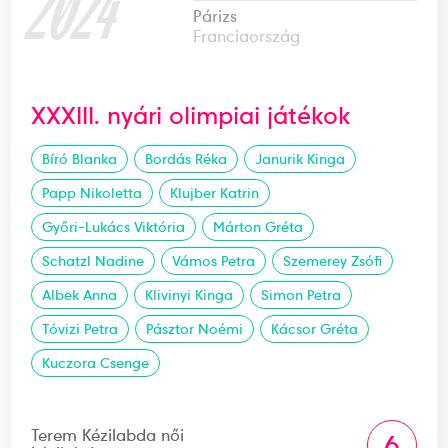
2024
Párizs
Franciaország
XXXIII. nyári olimpiai játékok
Bíró Blanka
Bordás Réka
Janurik Kinga
Papp Nikoletta
Klujber Katrin
Győri-Lukács Viktória
Márton Gréta
Schatzl Nadine
Vámos Petra
Szemerey Zsófi
Albek Anna
Klivinyi Kinga
Simon Petra
Tóvizi Petra
Pásztor Noémi
Kácsor Gréta
Kuczora Csenge
Terem Kézilabda női
6