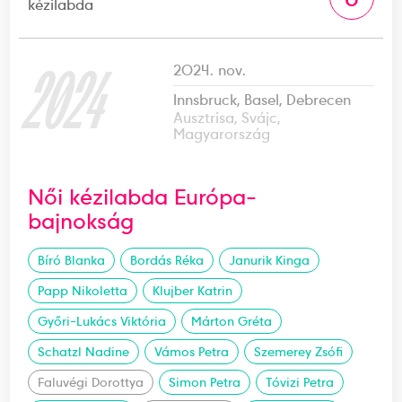
kézilabda
2024
2024. nov.
Innsbruck, Basel, Debrecen
Ausztrisa, Svájc,
Magyarország
Női kézilabda Európa-
bajnokság
Bíró Blanka
Bordás Réka
Janurik Kinga
Papp Nikoletta
Klujber Katrin
Győri-Lukács Viktória
Márton Gréta
Schatzl Nadine
Vámos Petra
Szemerey Zsófi
Faluvégi Dorottya
Simon Petra
Tóvizi Petra