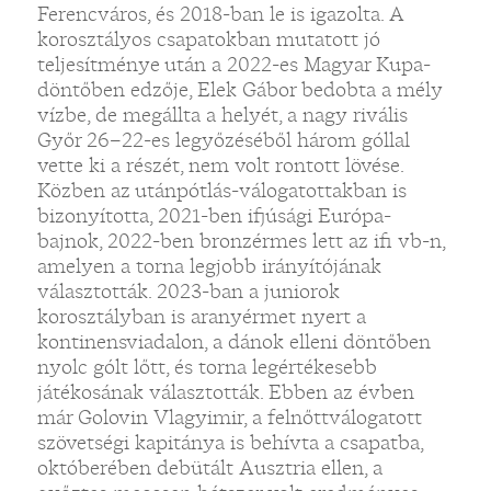
Ferencváros, és 2018-ban le is igazolta. A
korosztályos csapatokban mutatott jó
teljesítménye után a 2022-es Magyar Kupa-
döntőben edzője, Elek Gábor bedobta a mély
vízbe, de megállta a helyét, a nagy rivális
Győr 26–22-es legyőzéséből három góllal
vette ki a részét, nem volt rontott lövése.
Közben az utánpótlás-válogatottakban is
bizonyította, 2021-ben ifjúsági Európa-
bajnok, 2022-ben bronzérmes lett az ifi vb-n,
amelyen a torna legjobb irányítójának
választották. 2023-ban a juniorok
korosztályban is aranyérmet nyert a
kontinensviadalon, a dánok elleni döntőben
nyolc gólt lőtt, és torna legértékesebb
játékosának választották. Ebben az évben
már Golovin Vlagyimir, a felnőttválogatott
szövetségi kapitánya is behívta a csapatba,
októberében debütált Ausztria ellen, a