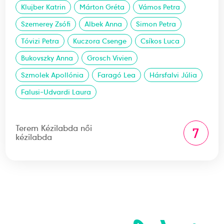
Klujber Katrin
Márton Gréta
Vámos Petra
Szemerey Zsófi
Albek Anna
Simon Petra
Tóvizi Petra
Kuczora Csenge
Csíkos Luca
Bukovszky Anna
Grosch Vivien
Szmolek Apollónia
Faragó Lea
Hársfalvi Júlia
Falusi-Udvardi Laura
Terem Kézilabda női
7
kézilabda