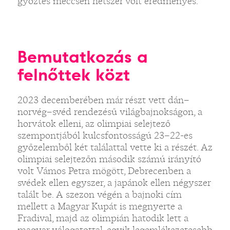
győztes meccsen hétszer volt eredményes.
Bemutatkozás a
felnőttek közt
2023 decemberében már részt vett dán–
norvég–svéd rendezésű világbajnokságon, a
horvátok elleni, az olimpiai selejtező
szempontjából kulcsfontosságú 23–22-es
győzelemből két találattal vette ki a részét. Az
olimpiai selejtezőn második számú irányító
volt Vámos Petra mögött, Debrecenben a
svédek ellen egyszer, a japánok ellen négyszer
talált be. A szezon végén a bajnoki cím
mellett a Magyar Kupát is megnyerte a
Fradival, majd az olimpián hatodik lett a
magyar válogatottal, egyik legemlékezetesebb