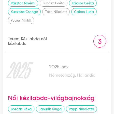
Pásztor Noémi
Juhász Gréta
Kácsor Gréta
Kuczora Csenge
Tóth Nikolett
Csíkos Luca
Petrus Mirtill
Terem Kézilabda női
3
kézilabda
2025
2025. nov.
Németország, Hollandia
Női kézilabda-világbajnokság
Bordás Réka
Janurik Kinga
Papp Nikoletta