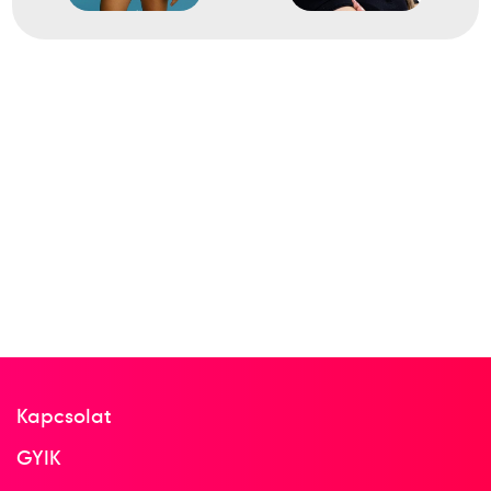
Kapcsolat
GYIK