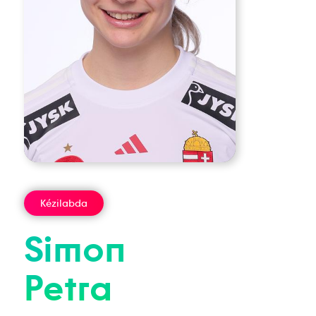
Kézilabda
Simon
Petra