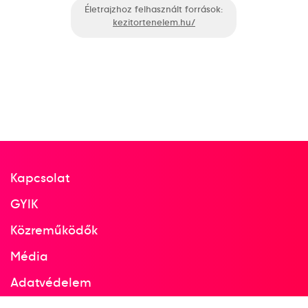
Életrajzhoz felhasznált források:
kezitortenelem.hu/
Kapcsolat
GYIK
Közreműködők
Média
Adatvédelem