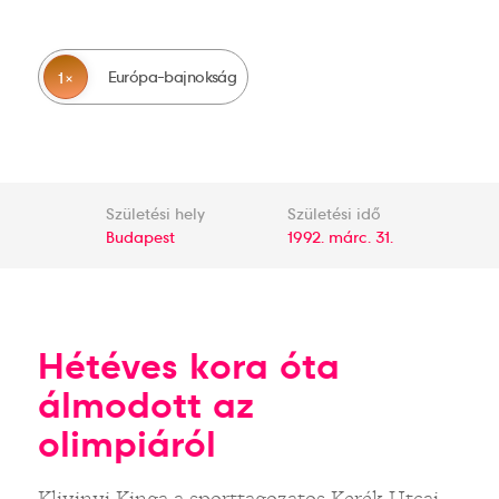
Európa-bajnokság
1
Születési hely
Születési idő
Budapest
1992. márc. 31.
Hétéves kora óta
álmodott az
olimpiáról
Klivinyi Kinga a sporttagozatos Kerék Utcai