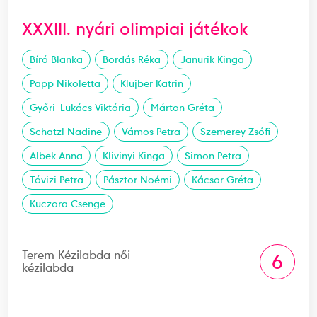
XXXIII. nyári olimpiai játékok
Bíró Blanka
Bordás Réka
Janurik Kinga
Papp Nikoletta
Klujber Katrin
Győri-Lukács Viktória
Márton Gréta
Schatzl Nadine
Vámos Petra
Szemerey Zsófi
Albek Anna
Klivinyi Kinga
Simon Petra
Tóvizi Petra
Pásztor Noémi
Kácsor Gréta
Kuczora Csenge
Terem Kézilabda női
6
kézilabda