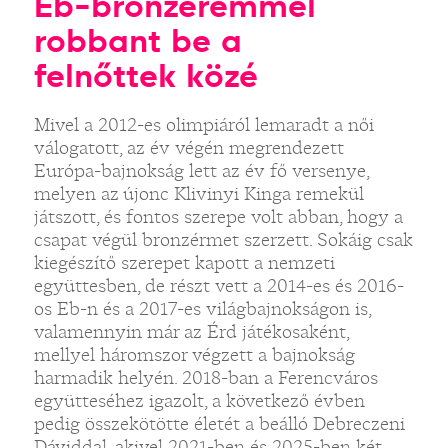
Eb-bronzéremmel
robbant be a
felnőttek közé
Mivel a 2012-es olimpiáról lemaradt a női
válogatott, az év végén megrendezett
Európa-bajnokság lett az év fő versenye,
melyen az újonc Klivinyi Kinga remekül
játszott, és fontos szerepe volt abban, hogy a
csapat végül bronzérmet szerzett. Sokáig csak
kiegészítő szerepet kapott a nemzeti
együttesben, de részt vett a 2014-es és 2016-
os Eb-n és a 2017-es világbajnokságon is,
valamennyin már az Érd játékosaként,
mellyel háromszor végzett a bajnokság
harmadik helyén. 2018-ban a Ferencváros
együtteséhez igazolt, a következő évben
pedig összekötötte életét a beálló Debreczeni
Dáviddal, akivel 2021-ben és 2025-ben két