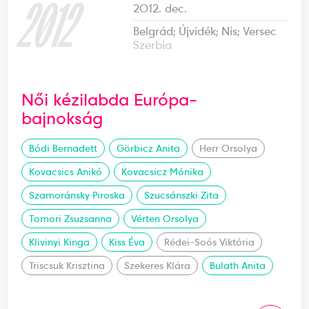
2012
2012. dec.
Belgrád; Újvidék; Nis; Versec
Szerbia
Női kézilabda Európa-
bajnokság
Bódi Bernadett
Görbicz Anita
Herr Orsolya
Kovacsics Anikó
Kovacsicz Mónika
Szamoránsky Piroska
Szucsánszki Zita
Tomori Zsuzsanna
Vérten Orsolya
Klivinyi Kinga
Kiss Éva
Rédei-Soós Viktória
Triscsuk Krisztina
Szekeres Klára
Bulath Anita