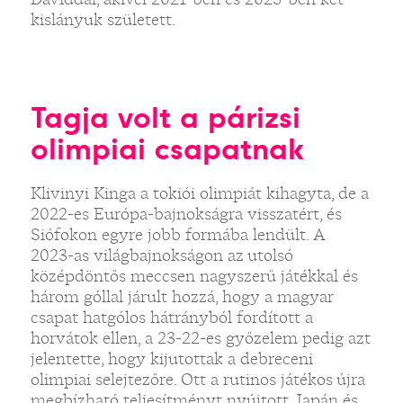
kislányuk született.
Tagja volt a párizsi
olimpiai csapatnak
Klivinyi Kinga a tokiói olimpiát kihagyta, de a
2022-es Európa-bajnokságra visszatért, és
Siófokon egyre jobb formába lendült. A
2023-as világbajnokságon az utolsó
középdöntős meccsen nagyszerű játékkal és
három góllal járult hozzá, hogy a magyar
csapat hatgólos hátrányból fordított a
horvátok ellen, a 23-22-es győzelem pedig azt
jelentette, hogy kijutottak a debreceni
olimpiai selejtezőre. Ott a rutinos játékos újra
megbízható teljesítményt nyújtott, Japán és