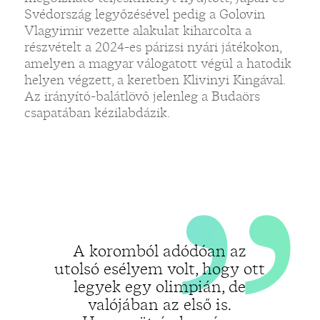
„
Svédország legyőzésével pedig a Golovin
Vlagyimir vezette alakulat kiharcolta a
részvételt a 2024-es párizsi nyári játékokon,
„
amelyen a magyar válogatott végül a hatodik
helyen végzett, a keretben Klivinyi Kingával.
Az irányító-balátlövő jelenleg a Budaörs
csapatában kézilabdázik.
A koromból adódóan az
utolsó esélyem volt, hogy ott
legyek egy olimpián, de
valójában az első is.