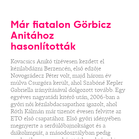
Már fiatalon Görbicz
Anitához
hasonlították
Kovacsics Anikó tízévesen kezdett el
kézilabdázni Berzencén, első edzője
Novográdecz Péter volt, majd három év
múlva Csurgóra került, ahol Szabóné Kepler
Gabriella irányításával dolgozott tovább. Egy
egyéves nagyatádi kitérő után, 2006-ban a
győri női kézilabdacsapathoz igazolt, ahol
Róth Kálmán már tizenöt évesen felvitte az
ETO első csapatához. Első győri idényében
megnyerte a serdülőbajnokságot és a
diákolimpiát, a másodosztályban pedig