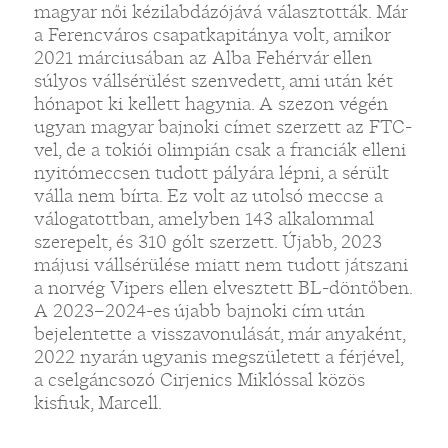
magyar női kézilabdázójává választották. Már
a Ferencváros csapatkapitánya volt, amikor
2021 márciusában az Alba Fehérvár ellen
súlyos vállsérülést szenvedett, ami után két
hónapot ki kellett hagynia. A szezon végén
ugyan magyar bajnoki címet szerzett az FTC-
vel, de a tokiói olimpián csak a franciák elleni
nyitómeccsen tudott pályára lépni, a sérült
válla nem bírta. Ez volt az utolsó meccse a
válogatottban, amelyben 143 alkalommal
szerepelt, és 310 gólt szerzett. Újabb, 2023
májusi vállsérülése miatt nem tudott játszani
a norvég Vipers ellen elvesztett BL-döntőben.
A 2023–2024-es újabb bajnoki cím után
bejelentette a visszavonulását, már anyaként,
2022 nyarán ugyanis megszületett a férjével,
a cselgáncsozó Cirjenics Miklóssal közös
kisfiuk, Marcell.