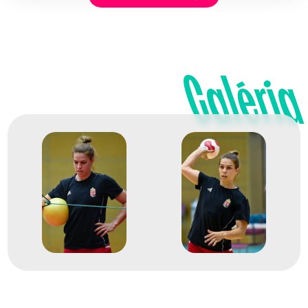
2020
2021. júl.
Tokió
Japán
Galéria
XXXII. nyári olimpiai játékok
Bíró Blanka
Bordás Réka
Háfra Noémi
Helembai Fanny
Janurik Kinga
Kisfaludy Anett
Papp Nikoletta
Klujber Katrin
Kovacsics Anikó
Győri-Lukács Viktória
Márton Gréta
Schatzl Nadine
Szikora Melinda
Szöllősi-Zácsik Szandra
Szucsánszki Zita
Tomori Zsuzsanna
Vámos Petra