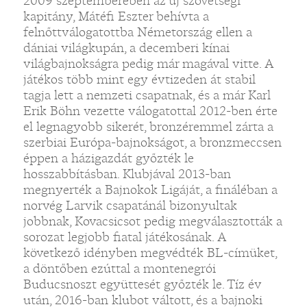
2009 szeptemberében az új szövetségi
kapitány, Mátéfi Eszter behívta a
felnőttválogatottba Németország ellen a
dániai világkupán, a decemberi kínai
világbajnokságra pedig már magával vitte. A
játékos több mint egy évtizeden át stabil
tagja lett a nemzeti csapatnak, és a már Karl
Erik Böhn vezette válogatottal 2012-ben érte
el legnagyobb sikerét, bronzéremmel zárta a
szerbiai Európa-bajnokságot, a bronzmeccsen
éppen a házigazdát győzték le
hosszabbításban. Klubjával 2013-ban
megnyerték a Bajnokok Ligáját, a fináléban a
norvég Larvik csapatánál bizonyultak
jobbnak, Kovacsicsot pedig megválasztották a
sorozat legjobb fiatal játékosának. A
következő idényben megvédték BL-címüket,
a döntőben ezúttal a montenegrói
Buducsnoszt együttesét győzték le. Tíz év
után, 2016-ban klubot váltott, és a bajnoki