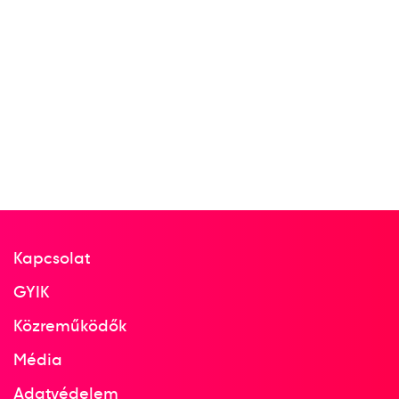
Terem Kézilabda női
7
kézilabda
2013
2013. dec.
Belgrád; Újvidék; Nis;
Zrenjanin
Szerbia
Női kézilabda világbajnokság
Kapcsolat
Bódi Bernadett
Görbicz Anita
Herr Orsolya
GYIK
Kovacsics Anikó
Kovacsicz Mónika
Közreműködők
Szamoránsky Piroska
Szöllősi-Zácsik Szandra
Média
Szucsánszki Zita
Tomori Zsuzsanna
Adatvédelem