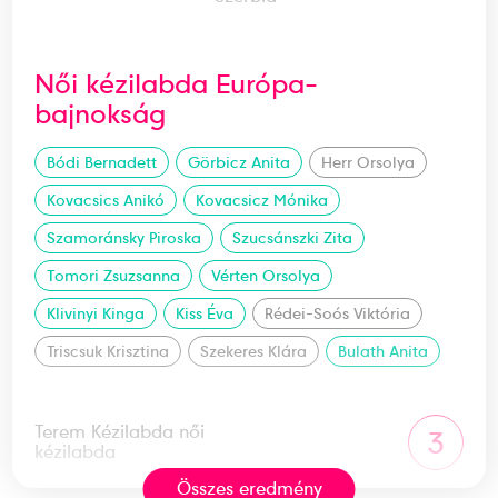
Női kézilabda Európa-
bajnokság
Bódi Bernadett
Görbicz Anita
Herr Orsolya
Kovacsics Anikó
Kovacsicz Mónika
Szamoránsky Piroska
Szucsánszki Zita
Tomori Zsuzsanna
Vérten Orsolya
Klivinyi Kinga
Kiss Éva
Rédei-Soós Viktória
Triscsuk Krisztina
Szekeres Klára
Bulath Anita
Terem Kézilabda női
3
kézilabda
Összes eredmény