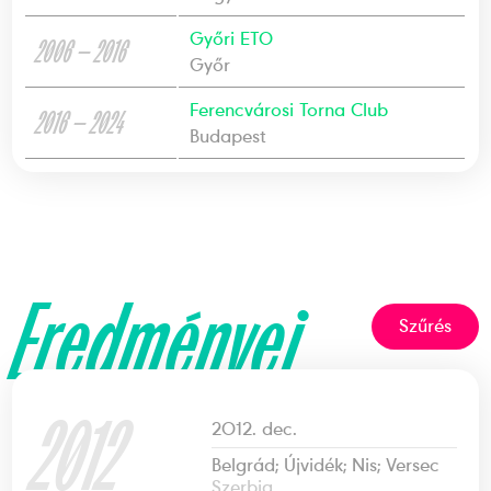
Győri ETO
2006 — 2016
Győr
Ferencvárosi Torna Club
2016 — 2024
Budapest
Eredményei
Szűrés
2012
2012. dec.
Belgrád; Újvidék; Nis; Versec
Szerbia