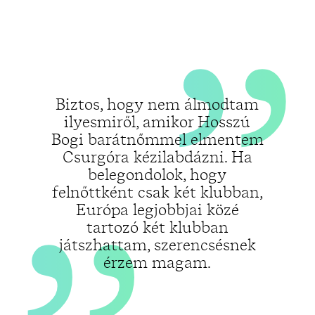
„
„
Biztos, hogy nem álmodtam
ilyesmiről, amikor Hosszú
Bogi barátnőmmel elmentem
Csurgóra kézilabdázni. Ha
belegondolok, hogy
felnőttként csak két klubban,
Európa legjobbjai közé
tartozó két klubban
játszhattam, szerencsésnek
érzem magam.