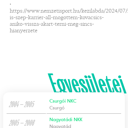
•
https://www.nemzetisport.hu/kezilabda/2024/07/
is-szep-karrier-all-mogottem-kovacsics-
aniko-vissza-akart-terni-meg-sincs-
hianyerzete
Egyesületei
Csurgói NKC
2004 — 2005
Csurgó
Nagyatádi NKK
2005 — 2006
Nagyatád