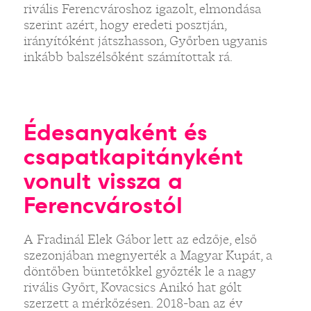
rivális Ferencvároshoz igazolt, elmondása
szerint azért, hogy eredeti posztján,
irányítóként játszhasson, Győrben ugyanis
inkább balszélsőként számítottak rá.
Édesanyaként és
csapatkapitányként
vonult vissza a
Ferencvárostól
A Fradinál Elek Gábor lett az edzője, első
szezonjában megnyerték a Magyar Kupát, a
döntőben büntetőkkel győzték le a nagy
rivális Győrt, Kovacsics Anikó hat gólt
szerzett a mérkőzésen. 2018-ban az év