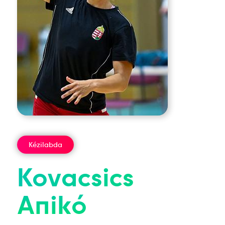
Kézilabda
Kovacsics
Anikó