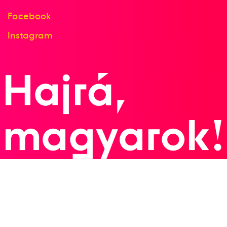
Bulath Anita
Facebook
Instagram
Terem Kézilabda női
8
kézilabda
2009. dec.
2009
Nanjing; Wuxi; Suzhou;
Changzou; Yangzhou;
Zhangjiagang
Kína
Női kézilabda világbajnokság
Bódi Bernadett
Herr Orsolya
Kovacsics Anikó
Szöllősi-Zácsik Szandra
Szucsánszki Zita
Tomori Zsuzsanna
Tóth Tímea
Vérten Orsolya