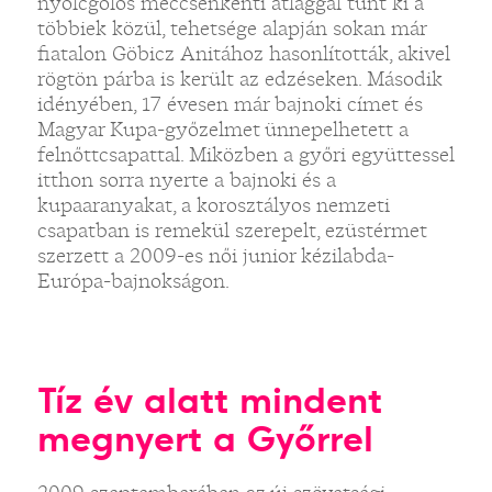
nyolcgólos meccsenkénti átlaggal tűnt ki a
többiek közül, tehetsége alapján sokan már
fiatalon Göbicz Anitához hasonlították, akivel
rögtön párba is került az edzéseken. Második
idényében, 17 évesen már bajnoki címet és
Magyar Kupa-győzelmet ünnepelhetett a
felnőttcsapattal. Miközben a győri együttessel
itthon sorra nyerte a bajnoki és a
kupaaranyakat, a korosztályos nemzeti
csapatban is remekül szerepelt, ezüstérmet
szerzett a 2009-es női junior kézilabda-
Európa-bajnokságon.
Tíz év alatt mindent
megnyert a Győrrel