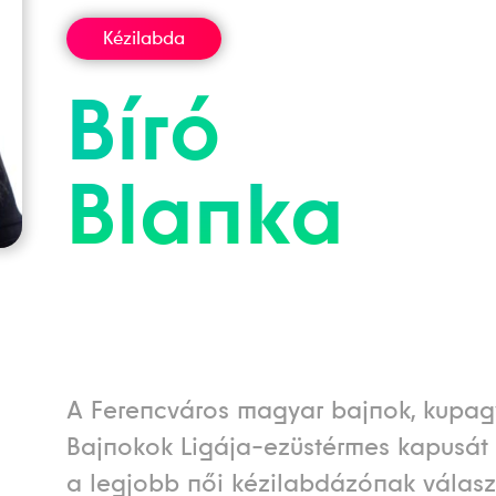
Kézilabda
Bíró
Blanka
A Ferencváros magyar bajnok, kupag
Bajnokok Ligája-ezüstérmes kapusá
a legjobb női kézilabdázónak válasz