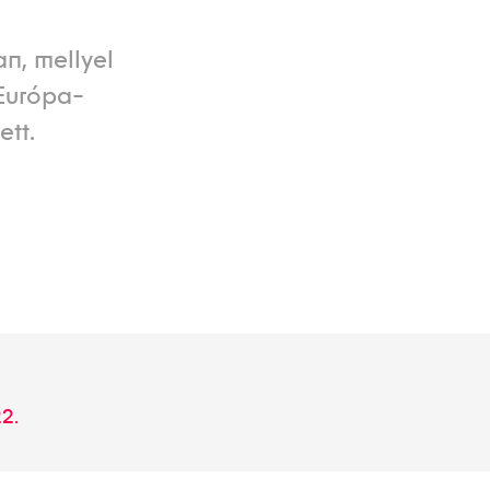
n, mellyel
 Európa-
tt.
22.