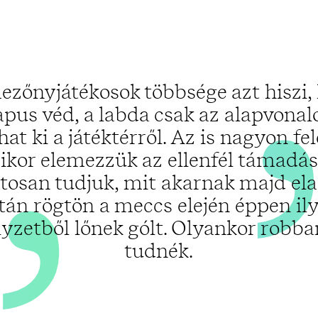
„
ezőnyjátékosok többsége azt hiszi, 
apus véd, a labda csak az alapvonal
at ki a játéktérről. Az is nagyon fe
kor elemezzük az ellenfél támadás
tosan tudjuk, mit akarnak majd ela
tán rögtön a meccs elején éppen il
lyzetből lőnek gólt. Olyankor robba
tudnék.