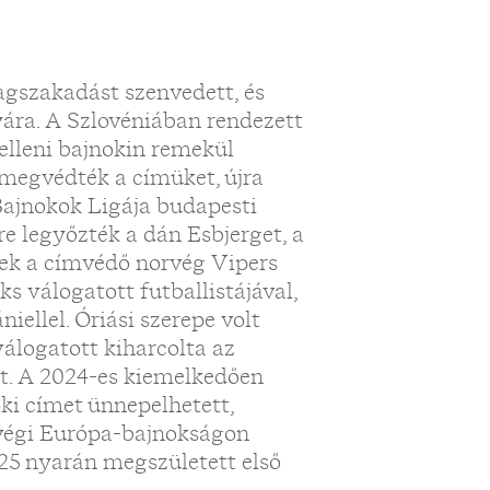
agszakadást szenvedett, és
yára. A Szlovéniában rendezett
elleni bajnokin remekül
 megvédték a címüket, újra
Bajnokok Ligája budapesti
e legyőzték a dán Esbjerget, a
tek a címvédő norvég Vipers
s válogatott futballistájával,
iellel. Óriási szerepe volt
álogatott kiharcolta az
gát. A 2024-es kiemelkedően
oki címet ünnepelhetett,
v végi Európa-bajnokságon
025 nyarán megszületett első