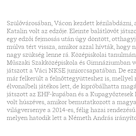
Szülővárosában, Vácon kezdett kézilabdázni, 
Katalin volt az edzője. Eleinte balátlövőt játsz
egy edzői fejmosás után úgy döntött, otthagyja
múlva tért vissza, amikor azzal hívták, hogy 
nagy szükség lenne rá. Középiskolai tanulmá
Műszaki Szakközépiskola és Gimnáziumban vé
játszott a Váci NKSE juniorcsapatában. De e
már felkerült a felnőttegyütteshez is, mellye
élvonalbeli játékos lett, de kipróbálhatta mag
játszott az EHF-kupában és a Kupagyőztesek 
volt húszéves, amikor bemutatkozott a magyar
világversenye a 2014-es, félig hazai rendezés
melyen hatodik lett a Németh András irányíto