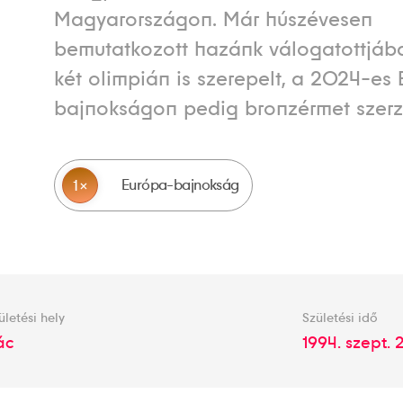
Magyarországon. Már húszévesen
bemutatkozott hazánk válogatottjába
két olimpián is szerepelt, a 2024-es
bajnokságon pedig bronzérmet szerze
Európa-bajnokság
1
ületési hely
Születési idő
ác
1994. szept. 