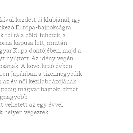
ívül kezdett új klubjánál, így
tkező Európa-bajnokságra.
fel rá a zöld-fehérek, a
orna kapusa lett, miután
agyar Kupa döntőjében, majd a
yt nyújtott. Az idény végén
kosának. A következő évben
9-ben Japánban a tizennegyedik
 az év női kézilabdázójának
 pedig magyar bajnoki címet
legnagyobb
t vehetett az egy évvel
ik helyen végeztek.