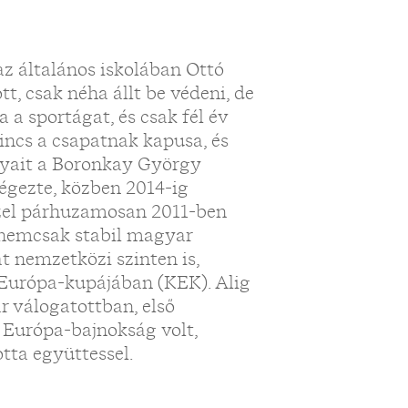
az általános iskolában Ottó
ott, csak néha állt be védeni, de
 a sportágat, és csak fél év
nincs a csapatnak kapusa, és
nyait a Boronkay György
gezte, közben 2014-ig
zzel párhuzamosan 2011-ben
l nemcsak stabil magyar
át nemzetközi szinten is,
Európa-kupájában (KEK). Alig
 válogatottban, első
ű Európa-bajnokság volt,
tta együttessel.