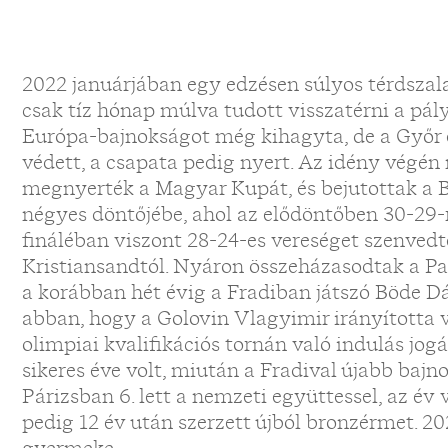
2022 januárjában egy edzésen súlyos térdszal
csak tíz hónap múlva tudott visszatérni a pál
Európa-bajnokságot még kihagyta, de a Győr 
védett, a csapata pedig nyert. Az idény végén
megnyerték a Magyar Kupát, és bejutottak a 
négyes döntőjébe, ahol az elődöntőben 30-29-r
fináléban viszont 28-24-es vereséget szenved
Kristiansandtól. Nyáron összeházasodtak a Pak
a korábban hét évig a Fradiban játszó Böde Dán
abban, hogy a Golovin Vlagyimir irányította v
olimpiai kvalifikációs tornán való indulás jo
sikeres éve volt, miután a Fradival újabb bajn
Párizsban 6. lett a nemzeti együttessel, az é
pedig 12 év után szerzett újból bronzérmet. 2