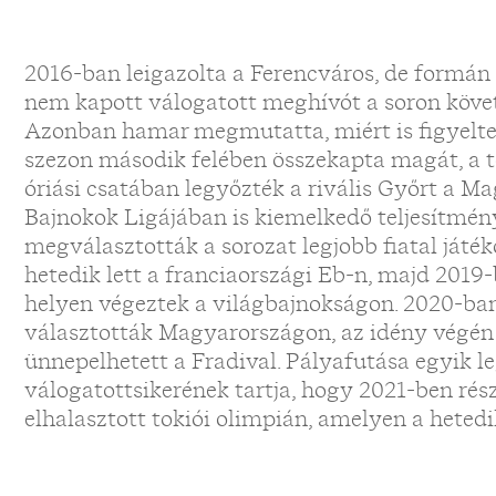
2016-ban leigazolta a Ferencváros, de formán k
nem kapott válogatott meghívót a soron köve
Azonban hamar megmutatta, miért is figyeltek 
szezon második felében összekapta magát, a t
óriási csatában legyőzték a rivális Győrt a M
Bajnokok Ligájában is kiemelkedő teljesítmén
megválasztották a sorozat legjobb fiatal játé
hetedik lett a franciaországi Eb-n, majd 201
helyen végeztek a világbajnokságon. 2020-ban
választották Magyarországon, az idény végén
ünnepelhetett a Fradival. Pályafutása egyik 
válogatottsikerének tartja, hogy 2021-ben rész
elhalasztott tokiói olimpián, amelyen a heted