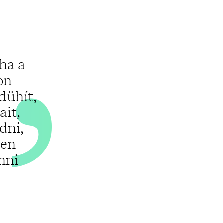
„
ha a
on
ldühít,
ait,
dni,
yen
nni