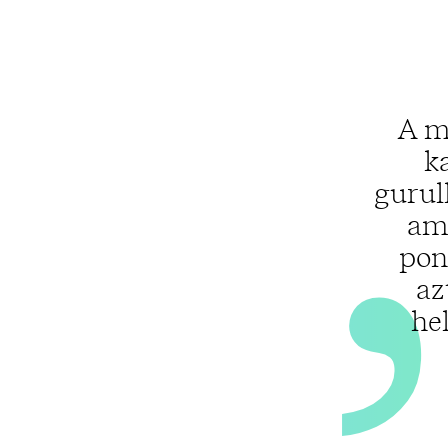
A m
k
gurulh
ami
pon
az
he