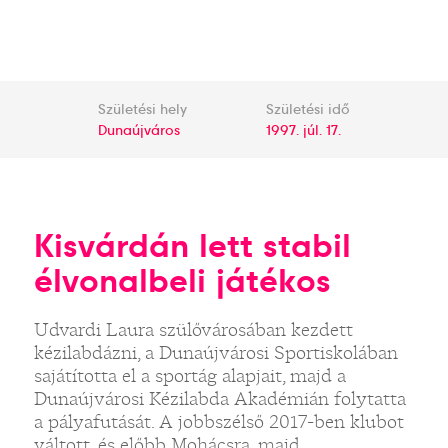
Születési hely
Születési idő
Dunaújváros
1997. júl. 17.
Kisvárdán lett stabil
élvonalbeli játékos
Udvardi Laura szülővárosában kezdett
kézilabdázni, a Dunaújvárosi Sportiskolában
sajátította el a sportág alapjait, majd a
Dunaújvárosi Kézilabda Akadémián folytatta
a pályafutását. A jobbszélső 2017-ben klubot
váltott, és előbb Mohácsra, majd