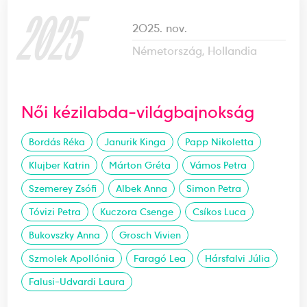
2025
2025. nov.
Németország, Hollandia
Női kézilabda-világbajnokság
Bordás Réka
Janurik Kinga
Papp Nikoletta
Klujber Katrin
Márton Gréta
Vámos Petra
Szemerey Zsófi
Albek Anna
Simon Petra
Tóvizi Petra
Kuczora Csenge
Csíkos Luca
Bukovszky Anna
Grosch Vivien
Szmolek Apollónia
Faragó Lea
Hársfalvi Júlia
Falusi-Udvardi Laura