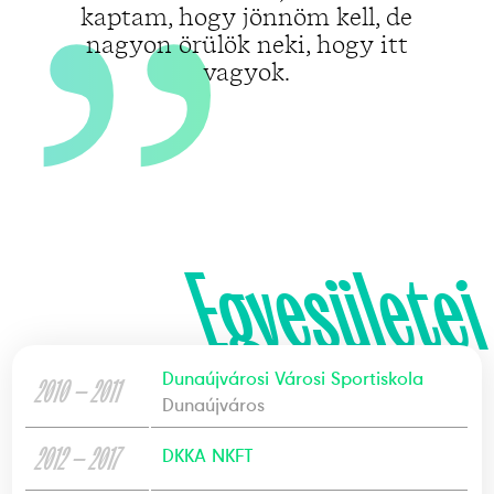
kaptam, hogy jönnöm kell, de
nagyon örülök neki, hogy itt
vagyok.
Egyesületei
Dunaújvárosi Városi Sportiskola
2010 — 2011
Dunaújváros
2012 — 2017
DKKA NKFT