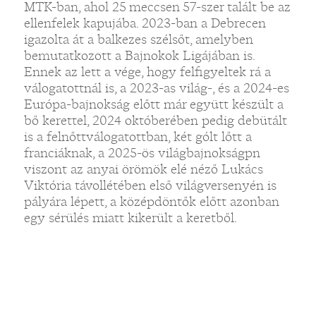
MTK-ban, ahol 25 meccsen 57-szer talált be az
ellenfelek kapujába. 2023-ban a Debrecen
igazolta át a balkezes szélsőt, amelyben
bemutatkozott a Bajnokok Ligájában is.
„
Ennek az lett a vége, hogy felfigyeltek rá a
válogatottnál is, a 2023-as világ-, és a 2024-es
Európa-bajnokság előtt már együtt készült a
bő kerettel, 2024 októberében pedig debütált
is a felnőttválogatottban, két gólt lőtt a
franciáknak, a 2025-ös világbajnokságpn
viszont az anyai örömök elé néző Lukács
Viktória távollétében első világversenyén is
pályára lépett, a középdöntők előtt azonban
egy sérülés miatt kikerült a keretből.