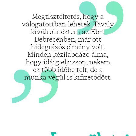
„
Megtiszteltetés, hogy a
válogatottban lehetek. Tavaly
kívülről néztem az Eb-t
Debrecenben, már ott
hidegrázós élmény volt.
Minden kézilabdázó álma,
hogy idáig eljusson, nekem
ez több időbe telt, de a
munka végül is kifizetődött.