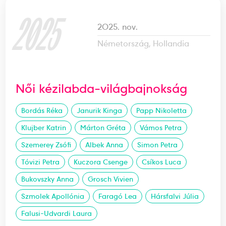
2025
2025. nov.
Németország, Hollandia
Női kézilabda-világbajnokság
Bordás Réka
Janurik Kinga
Papp Nikoletta
Klujber Katrin
Márton Gréta
Vámos Petra
Szemerey Zsófi
Albek Anna
Simon Petra
Tóvizi Petra
Kuczora Csenge
Csíkos Luca
Bukovszky Anna
Grosch Vivien
Szmolek Apollónia
Faragó Lea
Hársfalvi Júlia
Falusi-Udvardi Laura