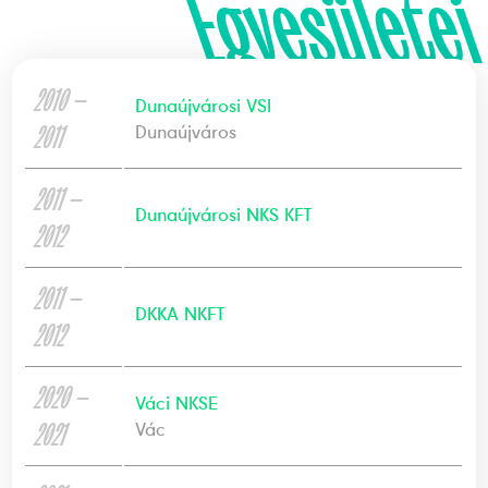
Egyesületei
2010 —
Dunaújvárosi VSI
2011
Dunaújváros
2011 —
Dunaújvárosi NKS KFT
2012
2011 —
DKKA NKFT
2012
2020 —
Váci NKSE
2021
Vác