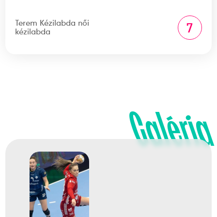
Terem Kézilabda női
7
kézilabda
Galéria