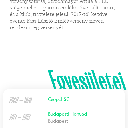
versenyzőtársa, Strochmayer Attila a FEC
stége melletti parton emlékművet állíttatott,
és a klub, tisztelete jeléül, 2017-től kezdve
évente Kiss László Emlékverseny néven
rendezi meg versenyét.
Egyesületei
1968 — 1970
Csepel SC
Budapesti Honvéd
1971 — 1973
Budapest