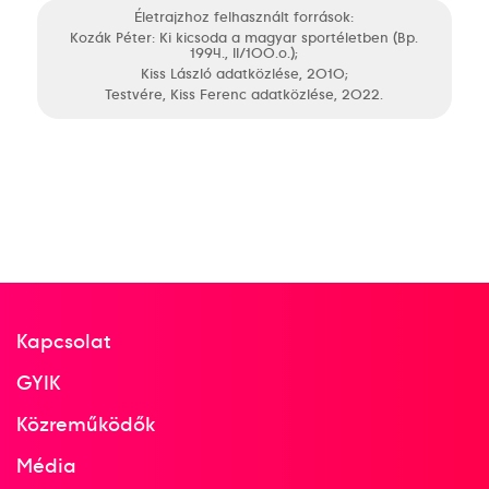
Életrajzhoz felhasznált források:
Kozák Péter: Ki kicsoda a magyar sportéletben (Bp.
1994., II/100.o.);
Kiss László adatközlése, 2010;
Testvére, Kiss Ferenc adatközlése, 2022.
Kapcsolat
GYIK
Közreműködők
Média