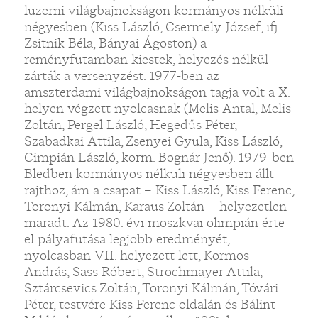
luzerni világbajnokságon kormányos nélküli
négyesben (Kiss László, Csermely József, ifj.
Zsitnik Béla, Bányai Ágoston) a
reményfutamban kiestek, helyezés nélkül
zárták a versenyzést. 1977-ben az
amszterdami világbajnokságon tagja volt a X.
helyen végzett nyolcasnak (Melis Antal, Melis
Zoltán, Pergel László, Hegedűs Péter,
Szabadkai Attila, Zsenyei Gyula, Kiss László,
Cimpián László, korm. Bognár Jenő). 1979-ben
Bledben kormányos nélküli négyesben állt
rajthoz, ám a csapat – Kiss László, Kiss Ferenc,
Toronyi Kálmán, Karaus Zoltán – helyezetlen
maradt. Az 1980. évi moszkvai olimpián érte
el pályafutása legjobb eredményét,
nyolcasban VII. helyezett lett, Kormos
András, Sass Róbert, Strochmayer Attila,
Sztárcsevics Zoltán, Toronyi Kálmán, Tóvári
Péter, testvére Kiss Ferenc oldalán és Bálint