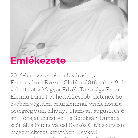
Emlékezete
2016-ban visszatért a fővárosba, a
Ferencvárosi Evezős Clubba. 2016. július 9-én
vehette át a Magyar Edzők Társasága Edzői
Életmű Díját. Két héttel később, életének 66.
évében végtelen önuralommal viselt hosszú
betegség után elhunyt. Hamvait augusztus 6-
án – óhaját teljesítve – a Soroksári-Dunába
szórták a Ferencvárosi Evezős Club szervezte
megemlékezés keretében. Egykori