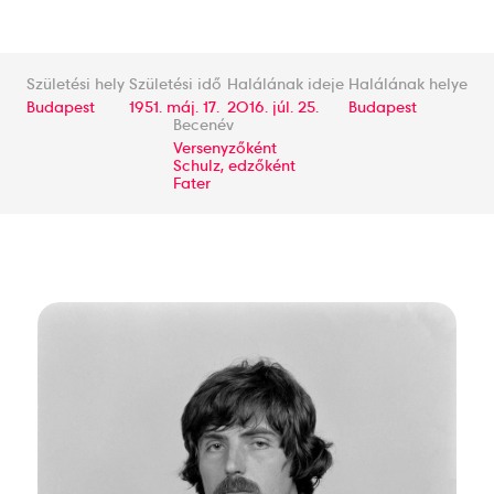
Születési hely
Születési idő
Halálának ideje
Halálának helye
Budapest
1951. máj. 17.
2016. júl. 25.
Budapest
Becenév
Versenyzőként
Schulz, edzőként
Fater