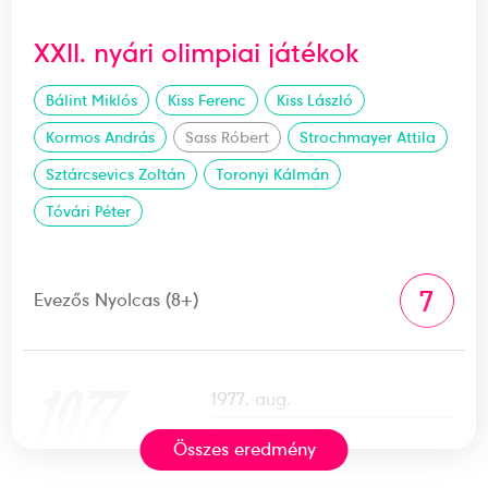
XXII. nyári olimpiai játékok
Bálint Miklós
Kiss Ferenc
Kiss László
Kormos András
Sass Róbert
Strochmayer Attila
Sztárcsevics Zoltán
Toronyi Kálmán
Tóvári Péter
7
Evezős Nyolcas (8+)
1977
1977. aug.
Amsterdam
Összes eredmény
Hollandia