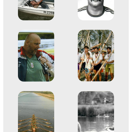
Tóth Mihály
Papp Zsolt
Evezős Kormányos négyes
11
(4+)
1979
1979. szept.
Bled
Jugoszlávia
Evezés világbajnokság
Kiss Ferenc
Kiss László
Toronyi Kálmán
Karaus Zoltán