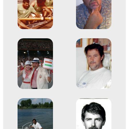
Evezés világbajnokság
Bálint Miklós
Kiss Ferenc
Kiss László
Sztárcsevics Zoltán
Sztárcsevics János
Evezős Kormányos négyes
10
(4+)
1983
1983. aug.
Duisburg
Németország
Evezés világbajnokság
Kiss László
Strochmayer Attila
Vavra András