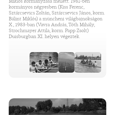
Miklós kormányzása mellett. 1981-ben
kormányos négyesben (Kiss Ferenc,
Sztárcsevics Zoltán, Sztárcsevics János, korm.
Bálint Miklós) a müncheni világbajnokságon
X., 1983-ban (Vavra András, Tóth Mihály,
Strochmayer Attila, korm. Papp Zsolt)
Duisburgban XI. helyen végeztek.