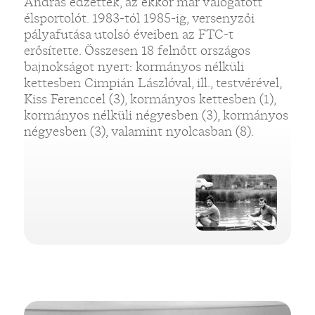
András edzették, az ekkor már válogatott
élsportolót. 1983-tól 1985-ig, versenyzői
pályafutása utolsó éveiben az FTC-t
erősítette. Összesen 18 felnőtt országos
bajnokságot nyert: kormányos nélküli
kettesben Cimpián Lászlóval, ill., testvérével,
Kiss Ferenccel (3), kormányos kettesben (1),
kormányos nélküli négyesben (3), kormányos
négyesben (3), valamint nyolcasban (8).