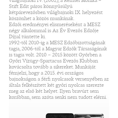
világbajnoki IV. (2002), a Remsei Mónika –
Stift Edit páros könnyűsúlyú
kétpárevezősben világbajnoki IX. helyezést
köszönhet a közös munkának.
Edzői eredményei elismeréseként a MESZ
négy alkalommal is Az Év Evezős Edzője
Díjjal tüntette ki.
1992-től 2010-ig a MESZ Edzőbizottságának
tagja, 2006-tól a Magyar Edzők Társaságának
is tagja volt. 2010 – 2015 között Győrben a
Győri Vízügy-Spartacus Evezős Klubban
kovácsolta tovább a sikereket. Munkáját
fémjelzi, hogy a 2015. évi országos
bajnokságon a férfi nyolcasok versenyében az
általa felkészített két győri nyolcas szerezte
meg az első két helyet. Ilyen bravúrt sem
korábban, sem azóta senki nem tudott elérni.