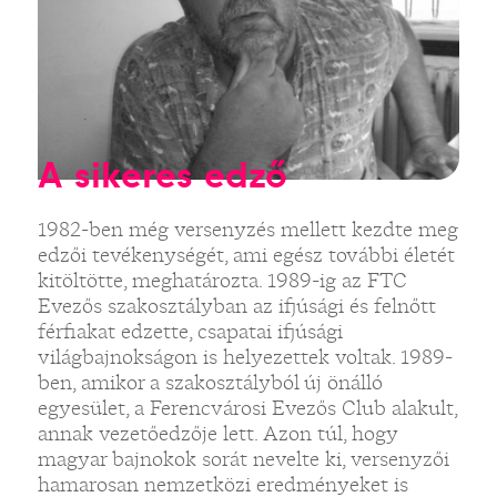
A sikeres edző
1982-ben még versenyzés mellett kezdte meg
edzői tevékenységét, ami egész további életét
kitöltötte, meghatározta. 1989-ig az FTC
Evezős szakosztályban az ifjúsági és felnőtt
férfiakat edzette, csapatai ifjúsági
világbajnokságon is helyezettek voltak. 1989-
ben, amikor a szakosztályból új önálló
egyesület, a Ferencvárosi Evezős Club alakult,
annak vezetőedzője lett. Azon túl, hogy
magyar bajnokok sorát nevelte ki, versenyzői
hamarosan nemzetközi eredményeket is