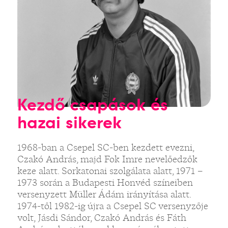
Kezdő csapások és
hazai sikerek
1968-ban a Csepel SC-ben kezdett evezni,
Czakó András, majd Fok Imre nevelőedzők
keze alatt. Sorkatonai szolgálata alatt, 1971 –
1973 során a Budapesti Honvéd színeiben
versenyzett Müller Ádám irányítása alatt.
1974-től 1982-ig újra a Csepel SC versenyzője
volt, Jásdi Sándor, Czakó András és Fáth