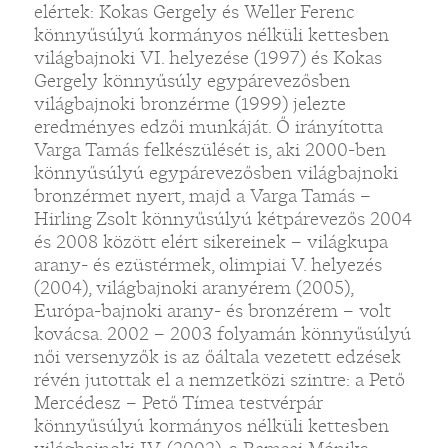
elértek: Kokas Gergely és Weller Ferenc
könnyűsúlyú kormányos nélküli kettesben
világbajnoki VI. helyezése (1997) és Kokas
Gergely könnyűsúly egypárevezősben
világbajnoki bronzérme (1999) jelezte
eredményes edzői munkáját. Ő irányította
Varga Tamás felkészülését is, aki 2000-ben
könnyűsúlyú egypárevezősben világbajnoki
bronzérmet nyert, majd a Varga Tamás –
Hirling Zsolt könnyűsúlyú kétpárevezős 2004
és 2008 között elért sikereinek – világkupa
arany- és ezüstérmek, olimpiai V. helyezés
(2004), világbajnoki aranyérem (2005),
Európa-bajnoki arany- és bronzérem – volt
kovácsa. 2002 – 2003 folyamán könnyűsúlyú
női versenyzők is az őáltala vezetett edzések
révén jutottak el a nemzetközi szintre: a Pető
Mercédesz – Pető Tímea testvérpár
könnyűsúlyú kormányos nélküli kettesben