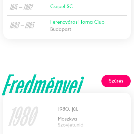
1974 — 1982
Csepel SC
Ferencvárosi Torna Club
1983 — 1985
Budapest
Eredményei
Szűrés
1980
1980. júl.
Moszkva
Szovjetunió