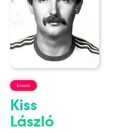
Evezés
Kiss
László