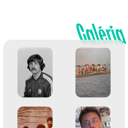
Evezés világbajnokság
Galéria
Kiss László
Melis Antal
Melis Zoltán
Pergel László
Hegedüs Péter
Szabadkai Attila
Zsenyei Gyula
Cimpián László
Bognár Jenő
10
Evezős Nyolcas (8+)
1981
1981. szept.
München
Németország