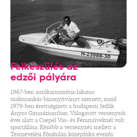
Felkészülés az
edzői pályára
1967-ben autókarosszéria-lakatos
szakmunkás-bizonyítványt szerzett, majd
1979-ben érettségizett a budapesti Jedlik
Ányos Gimnáziumban. Válogatott versenyzői
évei alatt a Csepel Vas- és Fémműveknél volt
sportállása. Később a versenyzés mellett a
Testnevelési Főiskolán középfokú evezős